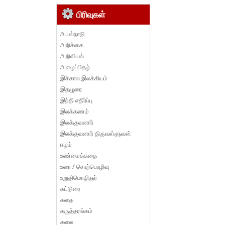
பிரிவுகள்
அயல்நாடு
அறிக்கை
அறிவியல்
அழைப்பிதழ்
இக்கால இலக்கியம்
இதழுரை
இந்தி எதிர்ப்பு
இலக்கணம்
இலக்குவனார்
இலக்குவனார் திருவள்ளுவன்
ஈழம்
உண்மைக்கதை
உரை / சொற்பொழிவு
உறுதிமொழிஞர்
கட்டுரை
கதை
கருத்தரங்கம்
கலை