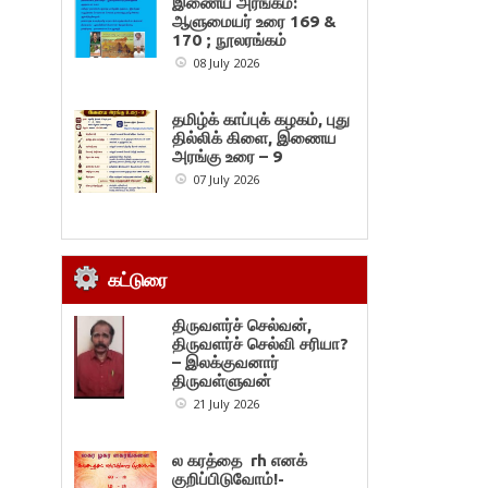
இணைய அரங்கம்:
ஆளுமையர் உரை 169 &
170 ; நூலரங்கம்
08 July 2026
தமிழ்க் காப்புக் கழகம், புது
தில்லிக் கிளை, இணைய
அரங்கு உரை – 9
07 July 2026
கட்டுரை
திருவளர்ச் செல்வன்,
திருவளர்ச் செல்வி சரியா?
– இலக்குவனார்
திருவள்ளுவன்
21 July 2026
ல கரத்தை rh எனக்
குறிப்பிடுவோம்!-