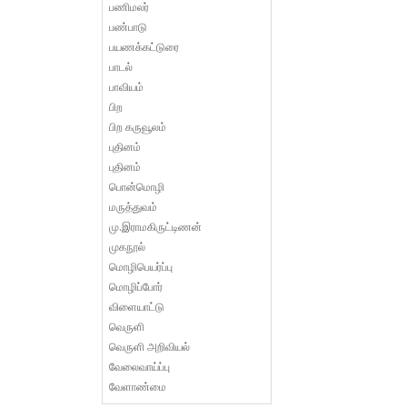
பணிமலர்
பண்பாடு
பயணக்கட்டுரை
பாடல்
பாவியம்
பிற
பிற கருவூலம்
புதினம்
புதினம்
பொன்மொழி
மருத்துவம்
மு.இராமகிருட்டிணன்
முகநூல்
மொழிபெயர்ப்பு
மொழிப்போர்
விளையாட்டு
வெருளி
வெருளி அறிவியல்
வேலைவாய்ப்பு
வேளாண்மை