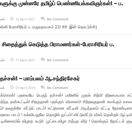
ளுக்கு முன்னரே தமிழ்ப் பெண்ணியக்கவிஞர்கள்! – ப.
வன்
22 April 2021
No Comment
ள்ளி பேராசிரியர் ப. மருதநாயகம் 22/ 69 இன் தொடர்ச்சி)
 சிதைத்துக் கெடுத்த பிராமணர்கள்-பேராசிரியர் ப.
வன்
11 April 2021
No Comment
ச்சன்! – மாம்பலம் ஆ.சந்திரசேகர்
வன்
03 April 2016
No Comment
க்கொள்! பறவையே பெருந் தச்சன்! பாரினில் முதல் சிற்பி! திறமையாக கட்
்ந்த தன்கூட்டில்! சிறகுதான் பறக்கும் விமானம்! சிற்றலகுதான் சுமக்கும் வாக
! உலகுக்கே வீட்டுப் பாடம்! கட்டுமான வீட்டின் அடித்தளம் எட்டடி தோண்டினா
றவை பாடம் ! கல்வியதுவே தொழில் நுட்பம்! விட்டுவிட்டு வீசும் தென்றல் ஆட்டிவி
ஒட்டிகிளையில் விழாத கூடு!. முட்டைவிழா அற்புத வீடு ! தொங்கும் தோட்டக் குடி
…