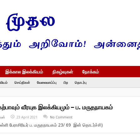
இக்கால இலக்கியம்
நிகழ்வுகள்
நோக்கம்
வியம்
செய்திகள்
வேலைவாய்ப்பு
பிற
தொடர்பு
ற்பாவும் வீரயுக இலக்கியமும் – ப. மருதநாயகம்
வன்
23 April 2021
No Comment
ள்ளி பேராசிரியர் ப. மருதநாயகம் 23/ 69 இன் தொடர்ச்சி)