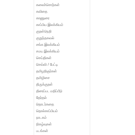
கலைச்சொற்கள்
கவிதை
காணுரை
காப்பிய இலக்கியம்
குறள்நெறி
குறுந்தகவல்
சங்க இலக்கியம்
சமய இலக்கியம்
செய்திகள்
செவ்வி / பேட்டி
தமிழறிஞர்கள்
தமிழிசை
திருக்குறள்
திரைப்பட மதிப்பீடு
தேர்தல்
தொடர்கதை
தொல்காப்பியம்
நாடகம்
நிகழ்வுகள்
படங்கள்