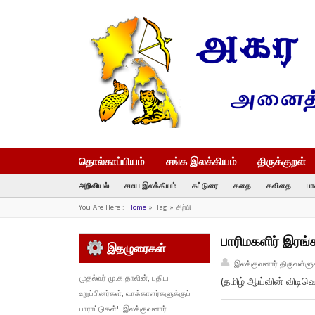
தொல்காப்பியம்
சங்க இலக்கியம்
திருக்குறள்
அறிவியல்
சமய இலக்கியம்
கட்டுரை
கதை
கவிதை
பா
You Are Here :
Home
»
Tag »
சிற்பி
பாரிமகளிர் இரங்க
இதழுரைகள்
இலக்குவனார் திருவள்ளு
முதல்வர் மு.க.தாலின், புதிய
(தமிழ் ஆய்வின் விடிவெ
உறுப்பினர்கள், வாக்காளர்களுக்குப்
பாராட்டுகள்!- இலக்குவனார்