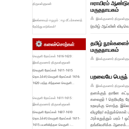
ஈராயிரம் ஆண்டுக
திருவள்ளுவன்
மருதநாயகம்
இலக்குவனார் திருவள்ளு
இலங்கையும் ஈழமும் : ஈழ மீட்பர்களைத்
(தமிழ் ஆய்வின் விடிவெ
தேர்ந்து எடுங்கள்!
தமிழ் நூல்களைச்
கலைச்சொற்கள்
மருதநாயகம்
வெருளி நோய்கள் 1616-1620 :
இலக்குவனார் திருவள்ளு
இலக்குவனார் திருவள்ளுவன்
(வெருளி நோய்கள் 1611-1615
பறவையே பெருந் த
தொடர்ச்சி) வெருளி நோய்கள் 1616-
1620 பரந்த சிந்தனை வெருளி...
இலக்குவனார் திருவள்ளு
தனக்குத் தானே கட்டி
வெருளி நோய்கள் 1611-1615 :
கலைஞர் ! தெரியுதே தேர
இலக்குவனார் திருவள்ளுவன்
உறவுக்கு சொந்த இல்லம்
விழுதே! கற்றுக்கொள் ப
(வெருளி நோய்கள் 1607-1610
அச்சுறுத்தும் மரம் ! 
தொடர்ச்சி) வெருளி நோய்கள் 1611-
தங்கிவசிக்க ஆசைக்
1615 பயனிலித்தள வெருளி -...