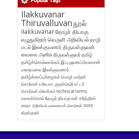
Popular Tags
Ilakkuvanar
Thiruvalluvan
நூல்
ilakkuvanar
தோழர் தியாகு
எழுதுகிறார்
வெருளி அறிவியல்
தாழி
மடல்
இலக்குவனார் திருவள்ளுவன்
வைகை அனிசு
திருவள்ளுவர்
தமிழ்
தமிழ்ச்சொல்லாக்கம்
இ.பு.ஞானப்பிரகாசன்
மறைமலை இலக்குவனார்
தமிழ்க்காப்புக்கழகம்
மொழி மாற்றச்
சொற்கள்
உ.வே.சா.
குறள்நெறி
சட்டச்
சொற்கள் விளக்கம்
technical terms
கலைச்சொல்
தோழர் தியாகு
என் சரித்திரம்
சுரதா
அறிவியல் வகைமைச் சொற்கள் 3000
திருக்குறள்