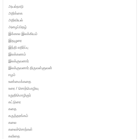
அயல்நாடு
அறிக்கை
அறிவியல்
அழைப்பிதழ்
இக்கால இலக்கியம்
இதழுரை
இந்தி எதிர்ப்பு
இலக்கணம்
இலக்குவனார்
இலக்குவனார் திருவள்ளுவன்
ஈழம்
உண்மைக்கதை
உரை / சொற்பொழிவு
உறுதிமொழிஞர்
கட்டுரை
கதை
கருத்தரங்கம்
கலை
கலைச்சொற்கள்
கவிதை