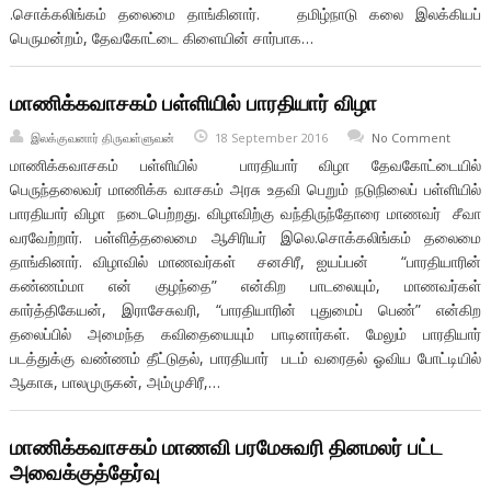
.சொக்கலிங்கம் தலைமை தாங்கினார். தமிழ்நாடு கலை இலக்கியப்
பெருமன்றம், தேவகோட்டை கிளையின் சார்பாக…
மாணிக்கவாசகம் பள்ளியில் பாரதியார் விழா
இலக்குவனார் திருவள்ளுவன்
18 September 2016
No Comment
மாணிக்கவாசகம் பள்ளியில் பாரதியார் விழா தேவகோட்டையில்
பெருந்தலைவர் மாணிக்க வாசகம் அரசு உதவி பெறும் நடுநிலைப் பள்ளியில்
பாரதியார் விழா நடைபெற்றது. விழாவிற்கு வந்திருந்தோரை மாணவர் சீவா
வரவேற்றார். பள்ளித்தலைமை ஆசிரியர் இலெ.சொக்கலிங்கம் தலைமை
தாங்கினார். விழாவில் மாணவர்கள் சனசிரீ, ஐயப்பன் “பாரதியாரின்
கண்ணம்மா என் குழந்தை” என்கிற பாடலையும், மாணவர்கள்
கார்த்திகேயன், இராசேசுவரி, “பாரதியாரின் புதுமைப் பெண்” என்கிற
தலைப்பில் அமைந்த கவிதையையும் பாடினார்கள். மேலும் பாரதியார்
படத்துக்கு வண்ணம் தீட்டுதல், பாரதியார் படம் வரைதல் ஓவிய போட்டியில்
ஆகாசு, பாலமுருகன், அம்முசிரீ,…
மாணிக்கவாசகம் மாணவி பரமேசுவரி தினமலர் பட்ட
அவைக்குத்தேர்வு