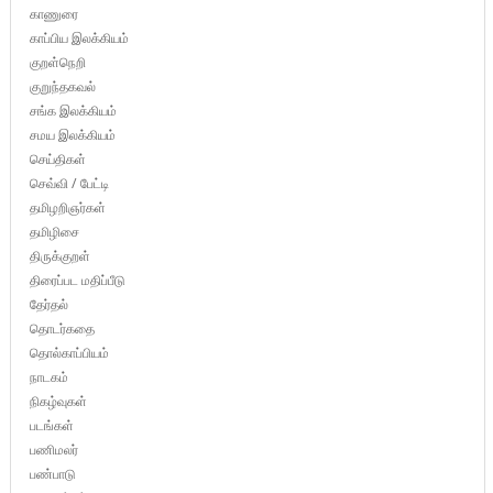
காணுரை
காப்பிய இலக்கியம்
குறள்நெறி
குறுந்தகவல்
சங்க இலக்கியம்
சமய இலக்கியம்
செய்திகள்
செவ்வி / பேட்டி
தமிழறிஞர்கள்
தமிழிசை
திருக்குறள்
திரைப்பட மதிப்பீடு
தேர்தல்
தொடர்கதை
தொல்காப்பியம்
நாடகம்
நிகழ்வுகள்
படங்கள்
பணிமலர்
பண்பாடு