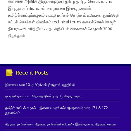
வைகை அனிசு
திருவள்ளுவர்
தமிழ்
தமிழ்ச்சொல்லாக்கம்
இ.பு.ஞானப்பிரகாசன்
மறைமலை இலக்குவனார்
தமிழ்க்காப்புக்கழகம்
மொழி மாற்றச் சொற்கள்
உ.வே.சா.
குறள்நெறி
சட்டச் சொற்கள் விளக்கம்
technical terms
கலைச்சொல்
தோழர்
தியாகு
என் சரித்திரம்
சுரதா
அறிவியல் வகைமைச் சொற்கள் 3000
திருக்குறள்
Recent Posts
இணைய உரை 10, தமிழ்க்காப்புக்கழகம், புதுதில்லி
நட்பு தமிழ் வட்டம், 7ஆவது ஆண்டு தமிழ் விழா, மதுரை
தமிழ்க் காப்புக் கழகம் – இணைய அரங்கம்: ஆளுமையர் உரை 171 & 172 ;
நூலரங்கம்
திருவளர்ச் செல்வன், திருவளர்ச் செல்வி சரியா? – இலக்குவனார் திருவள்ளுவன்