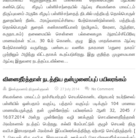
கண்டெடுப்பு கீழடிப் பள்ளிச்சந்தையில் ஆய்வு சிவகங்கை மாவட்டம்
திருப்புவனம் அருகே கீழடிப் பள்ளிச்சந்தைத் திடலில் மத்தியத் தொல்பொருள்
துறையினர் நீண்ட அகழ்வாராய்ச்சியை மேற்கொண்டுள்ளனர். மத்தியத்
தொல்பொருள் துறைக் கண்காணிப்பாளர் (தமிழகம், கேரளா, ஆந்திரா,
கருநாடகம்) தலைமையில் சென்னை பல்கலைகழக ஆராய்ச்சிப்பிரிவு
மாணவர்கள் உட்பட 30 பேர் கொண்ட குழு இரு மாதங்களாக ஆய்வு
மேற்கொண்டு வருகிறது. பண்டைய வணிக நகரமான ‘மதுரை நகரம்’
முற்றிலும் அழிந்து விட்டதாகக் கூறப்படுகிறது. இது குறித்த முழுமையான
ஆய்வு இதுவரை நடத்தப்படவில்லை….
வினைதீர்த்தான் நடத்திய தன்முனைப்புப் பயிலரங்கம்
இலக்குவனார் திருவள்ளுவன்
27 July 2014
No Comment
சிவகங்கை மாவட்டம் நாச்சியார்புரம் செயங்கொண்ட விநாயகர் உயர்நிலைப்
பள்ளியில் ஒன்பதாம் வகுப்பு, பத்தாம் வகுப்புப் படிக்கும் 104 மாணவ
மாணவியருக்குத் தன் முன்னேற்றப் பயிலரங்கம் ஆனி 32, 2045 /
16.07.2014 அன்று முன்னேற்ற வழி ஊக்குநர் சொ.வினைதீர்த்தான்
அவர்களால் நடத்தப் பெற்றது. கல்வி மேம்பாட்டுக் குழுச் செயலர் திரு
வயி.ச.இராமநாதன் அவர்கள் இப்பயிலரங்கத்திற்கு ஏற்பாடு செய்திருந்தார். [
1. செயலர் திரு வயி.ச. இராமநாதன், ஊக்குநர் சொ.வினைதீர்த்தானுக்குப்