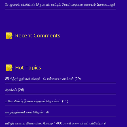
தோழமைக் கட்சியினர் இருப்பைக் காட்டிக் கொள்வதற்காக எதையும் பேசக்கூடாது!
Recent Comments
Hot Topics
85 சித்தர் நூல்கள் விவரம் - பொன்னையா சாமிகள்
(29)
நோக்கம்
(26)
ம.சோ.விக்டர் இணையத்தளம் தொடக்கம்
(11)
வாழ்த்துங்கள்! வளர்கிறோம்!
(9)
தமிழர் வரலாறு வினா விடை போட்டி- 1400 பள்ளி மாணவர்கள் பங்கேற்பு
(9)