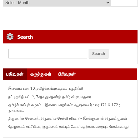
Search
பதிவுகள்
கருத்துகள்
பிரிவுகள்
இணைய உரை 10, தமிழ்க்காப்புக்கழகம், புதுதில்லி
நட்பு தமிழ் வட்டம், 7ஆவது ஆண்டு தமிழ் விழா, மதுரை
தமிழ்க் காப்புக் கழகம் – இணைய அரங்கம்: ஆளுமையர் உரை 171 & 172 ;
நூலரங்கம்
திருவளர்ச் செல்வன், திருவளர்ச் செல்வி சரியா? – இலக்குவனார் திருவள்ளுவன்
தோழமைக் கட்சியினர் இருப்பைக் காட்டிக் கொள்வதற்காக எதையும் பேசக்கூடாது!