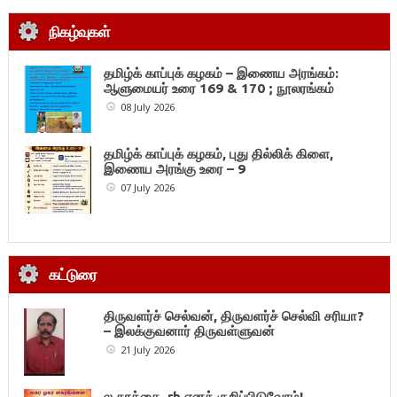
நிகழ்வுகள்
தமிழ்க் காப்புக் கழகம் – இணைய அரங்கம்:
ஆளுமையர் உரை 169 & 170 ; நூலரங்கம்
08 July 2026
தமிழ்க் காப்புக் கழகம், புது தில்லிக் கிளை,
இணைய அரங்கு உரை – 9
07 July 2026
கட்டுரை
திருவளர்ச் செல்வன், திருவளர்ச் செல்வி சரியா?
– இலக்குவனார் திருவள்ளுவன்
21 July 2026
ல கரத்தை rh எனக் குறிப்பிடுவோம்!-