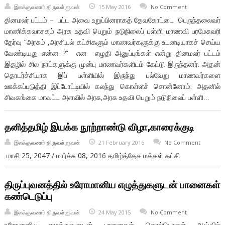
இலக்குவனார் திருவள்ளுவன்
15 May 2016
No Comment
தினமலர் பட்டம் – பட்ட அவை உறுப்பினராகத் தேவகோட்டை பெருந்தலைவர்
மாணிக்கவாசகம் அரசு உதவி பெறும் நடுநிலைப் பள்ளி மாணவி பரமேசுவரி
தேர்வு “அரசும் ,அரசியல் கட்சிகளும் மாணவர்களுக்கு உடனடியாகச் செய்ய
வேண்டியது என்ன ?” என எழுதி அனுப்புங்கள் என்று தினமலர் பட்டம்
இதழில் சில நாட்களுக்கு முன்பு மாணவர்களிடம் கேட்டு இருந்தனர். அதன்
தொடர்ச்சியாக இப் பள்ளியில் இருந்து பல்வேறு மாணவர்களை
ஊக்கப்படுத்தி இப்போட்டியில் கலந்து கொள்ளச் சொன்னோம். அதனில்
சிவகங்கை மாவட்ட அளவில் அரசு,அரசு உதவி பெறும் நடுநிலைப் பள்ளி…
தனித்தமிழ் இயக்க நூற்றாண்டு விழா,காரைக்குடி
இலக்குவனார் திருவள்ளுவன்
21 February 2016
No Comment
மாசி 25, 2047 / மார்ச்சு 08, 2016 தமிழ்த்தேச மக்கள் கட்சி
திருப்புவனத்தில் உரோமானிய எழுத்துகளுடன் பானைகள்
கண்டெடுப்பு
இலக்குவனார் திருவள்ளுவன்
24 May 2015
No Comment
உரோமானிய எழுத்துகளுடன் பானைகள் தொல்பொருள் ஆய்வில்