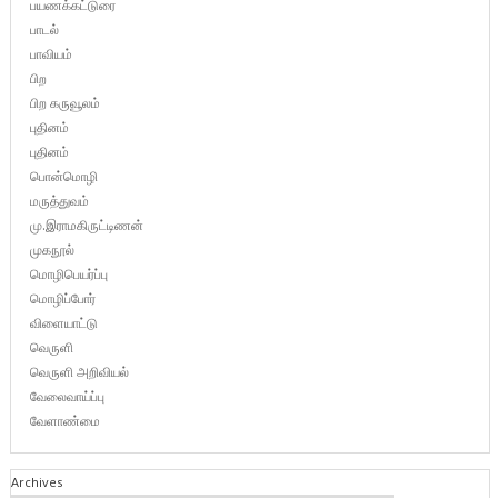
பயணக்கட்டுரை
பாடல்
பாவியம்
பிற
பிற கருவூலம்
புதினம்
புதினம்
பொன்மொழி
மருத்துவம்
மு.இராமகிருட்டிணன்
முகநூல்
மொழிபெயர்ப்பு
மொழிப்போர்
விளையாட்டு
வெருளி
வெருளி அறிவியல்
வேலைவாய்ப்பு
வேளாண்மை
Archives