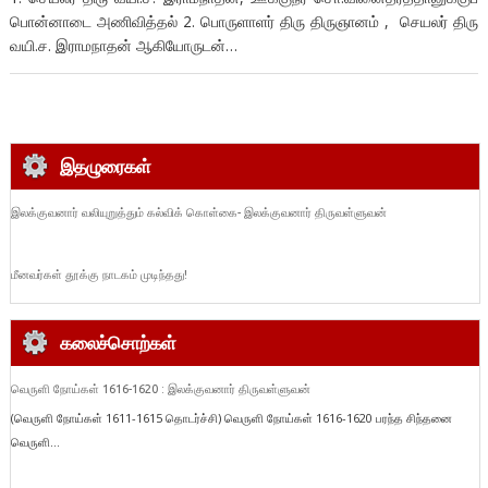
பொன்னாடை அணிவித்தல் 2. பொருளாளர் திரு திருஞானம் , செயலர் திரு
வயி.ச. இராமநாதன் ஆகியோருடன்…
இதழுரைகள்
இலக்குவனார் வலியுறுத்தும் கல்விக் கொள்கை- இலக்குவனார் திருவள்ளுவன்
மீனவர்கள் தூக்கு நாடகம் முடிந்தது!
கலைச்சொற்கள்
வெருளி நோய்கள் 1616-1620 : இலக்குவனார் திருவள்ளுவன்
(வெருளி நோய்கள் 1611-1615 தொடர்ச்சி) வெருளி நோய்கள் 1616-1620 பரந்த சிந்தனை
வெருளி...