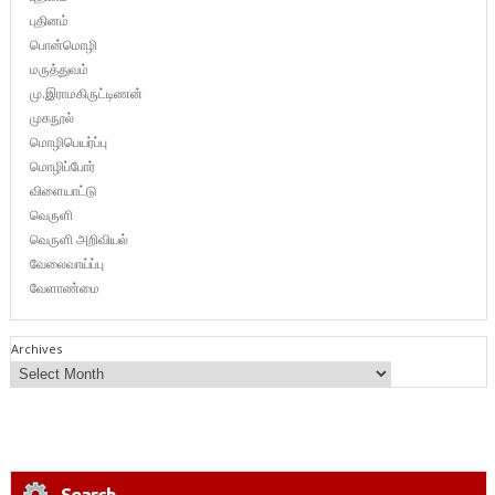
புதினம்
பொன்மொழி
மருத்துவம்
மு.இராமகிருட்டிணன்
முகநூல்
மொழிபெயர்ப்பு
மொழிப்போர்
விளையாட்டு
வெருளி
வெருளி அறிவியல்
வேலைவாய்ப்பு
வேளாண்மை
Archives
Search