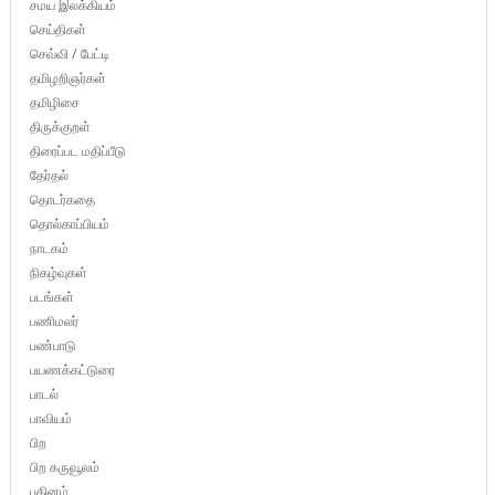
சமய இலக்கியம்
செய்திகள்
செவ்வி / பேட்டி
தமிழறிஞர்கள்
தமிழிசை
திருக்குறள்
திரைப்பட மதிப்பீடு
தேர்தல்
தொடர்கதை
தொல்காப்பியம்
நாடகம்
நிகழ்வுகள்
படங்கள்
பணிமலர்
பண்பாடு
பயணக்கட்டுரை
பாடல்
பாவியம்
பிற
பிற கருவூலம்
புதினம்