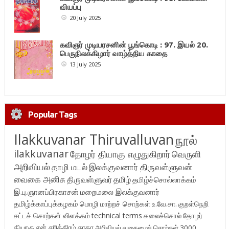
வியப்பு
20 July 2025
கவிஞர் முடியரசனின் பூங்கொடி : 97. இயல் 20.
பெருநிலக்கிழார் வாழ்த்திய காதை
13 July 2025
Popular Tags
Ilakkuvanar Thiruvalluvan
நூல்
ilakkuvanar
தோழர் தியாகு எழுதுகிறார்
வெருளி
அறிவியல்
தாழி மடல்
இலக்குவனார் திருவள்ளுவன்
வைகை அனிசு
திருவள்ளுவர்
தமிழ்
தமிழ்ச்சொல்லாக்கம்
இ.பு.ஞானப்பிரகாசன்
மறைமலை இலக்குவனார்
தமிழ்க்காப்புக்கழகம்
மொழி மாற்றச் சொற்கள்
உ.வே.சா.
குறள்நெறி
சட்டச் சொற்கள் விளக்கம்
technical terms
கலைச்சொல்
தோழர்
தியாகு
என் சரித்திரம்
சுரதா
அறிவியல் வகைமைச் சொற்கள் 3000