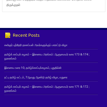
திருக்குறள்
Recent Posts
கவிஞர் புத்தேரி தானப்பன் அவர்களுக்குப் பாராட்டு விழா
தமிழ்க் காப்புக் கழகம் – இணைய அரங்கம்: ஆளுமையர் உரை 173 & 174 ;
நூலரங்கம்
இணைய உரை 10, தமிழ்க்காப்புக்கழகம், புதுதில்லி
நட்பு தமிழ் வட்டம், 7ஆவது ஆண்டு தமிழ் விழா, மதுரை
தமிழ்க் காப்புக் கழகம் – இணைய அரங்கம்: ஆளுமையர் உரை 171 & 172 ;
நூலரங்கம்