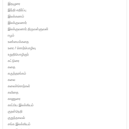
இதழுரை
இந்தி எதிர்ப்பு
இலக்கணம்
இலக்குவனார்
இலக்குவனார் திருவள்ளுவன்
ஈழம்
உண்மைக்கதை
உரை / சொற்பொழிவு
உறுதிமொழிஞர்
கட்டுரை
கதை
கருத்தரங்கம்
கலை
கலைச்சொற்கள்
கவிதை
காணுரை
காப்பிய இலக்கியம்
குறள்நெறி
குறுந்தகவல்
சங்க இலக்கியம்