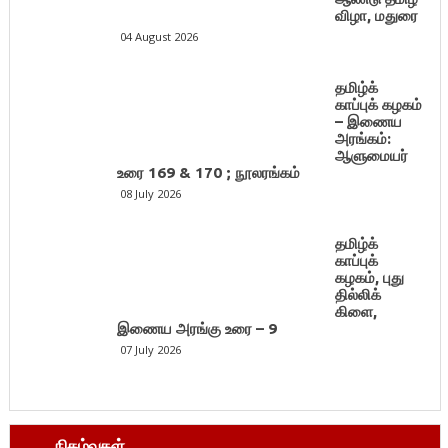
விழா, மதுரை
04 August 2026
தமிழ்க்
காப்புக் கழகம்
– இணைய
அரங்கம்:
ஆளுமையர்
உரை 169 & 170 ; நூலரங்கம்
08 July 2026
தமிழ்க்
காப்புக்
கழகம், புது
தில்லிக்
கிளை,
இணைய அரங்கு உரை – 9
07 July 2026
நிகழ்வுகள்