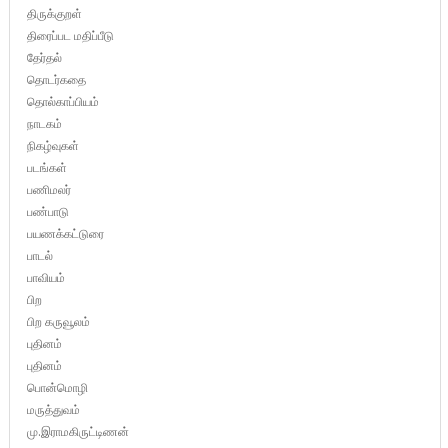
திருக்குறள்
திரைப்பட மதிப்பீடு
தேர்தல்
தொடர்கதை
தொல்காப்பியம்
நாடகம்
நிகழ்வுகள்
படங்கள்
பணிமலர்
பண்பாடு
பயணக்கட்டுரை
பாடல்
பாவியம்
பிற
பிற கருவூலம்
புதினம்
புதினம்
பொன்மொழி
மருத்துவம்
மு.இராமகிருட்டிணன்