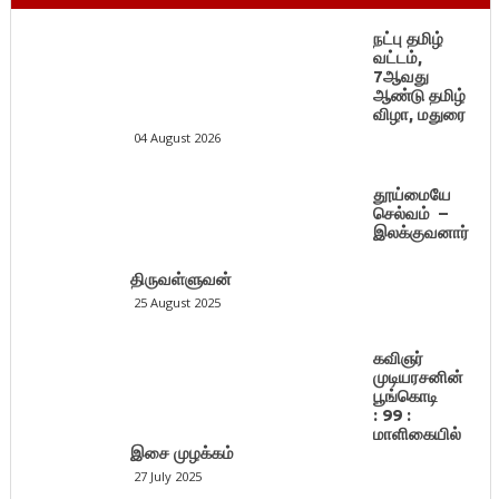
நட்பு தமிழ்
வட்டம்,
7ஆவது
ஆண்டு தமிழ்
விழா, மதுரை
04 August 2026
தூய்மையே
செல்வம் –
இலக்குவனார்
திருவள்ளுவன்
25 August 2025
கவிஞர்
முடியரசனின்
பூங்கொடி
: 99 :
மாளிகையில்
இசை முழக்கம்
27 July 2025