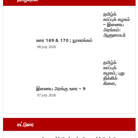
தமிழ்க்
காப்புக் கழகம்
– இணைய
அரங்கம்:
ஆளுமையர்
உரை 169 & 170 ; நூலரங்கம்
08 July 2026
தமிழ்க்
காப்புக்
கழகம், புது
தில்லிக்
கிளை,
இணைய அரங்கு உரை – 9
07 July 2026
கட்டுரை