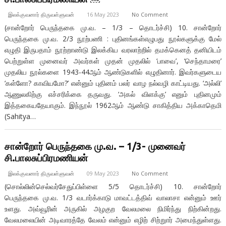
இலக்குவனார் திருவள்ளுவன்
16 May 2023
No Comment
(சான்றோர் பெருந்தகை மு.வ. – 1/3 – தொடர்ச்சி) 10. சான்றோர்
பெருந்தகை மு.வ. 2/3 நூற்பணி : புதினங்கள்எழுபது நூல்களுக்கு மேல்
எழுதி இருபதாம் நூற்றாண்டு இலக்கிய வரலாற்றில் தமக்கெனத் தனியிடம்
பெற்றுள்ள முனைவர் அவர்கள் முதன் முதலில் ‘பாவை’, ‘செந்தாமரை’
முதலிய நூல்களை 1943-44ஆம் ஆண்டுகளில் எழுதினார். இவர்களுடைய
‘கள்ளோ? காவியமோ?’ என்னும் புதினம் பலர் வாழ நல்வழி காட்டியது. ‘அல்லி’
ஆணுலகிற்கு எச்சரிக்கை தருவது. ‘அகல் விளக்கு’ எனும் புதினமும்
இத்தகையதேயாகும். இந்நூல் 1962ஆம் ஆண்டு சாகித்திய அக்காதெமி
(Sahitya…
சான்றோர் பெருந்தகை மு.வ. – 1/3- முனைவர்
சி.பாலசுப்பிரமணியன்
இலக்குவனார் திருவள்ளுவன்
09 May 2023
No Comment
(சொல்லின்செல்வர்சேதுப்பிள்ளை 5/5 தொடர்ச்சி) 10. சான்றோர்
பெருந்தகை மு.வ. 1/3 வடார்க்காடு மாவட்டத்திவ் வாலாசா என்னும் ஊர்
உளது. அவ்வூரின் அருகில் அழகுற வேலமலை நிமிர்ந்து நிற்கின்றது.
வேலமலையின் அடிவாரத்தே வேலம் என்னும் எழிற் சிற்றுார் அமைந்துள்ளது.