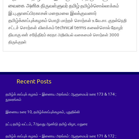
வைகை அனிசு
திருவள்ளுவர்
தமிழ்
தமிழ்ச்சொல்லாக்கம்
இ.பு.ஞானப்பிரகாசன்
மறைமலை இலக்குவனார்
தமிழ்க்காப்புக்கழகம்
மொழி மாற்றச் சொற்கள்
உ.வே.சா.
குறள்நெறி
சட்டச் சொற்கள் விளக்கம்
technical terms
கலைச்சொல்
தோழர்
தியாகு
என் சரித்திரம்
சுரதா
அறிவியல் வகைமைச் சொற்கள் 3000
திருக்குறள்
Recent Posts
தமிழ்க் காப்புக் கழகம் – இணைய அரங்கம்: ஆளுமையர் உரை 173 & 174 ;
நூலரங்கம்
இணைய உரை 10, தமிழ்க்காப்புக்கழகம், புதுதில்லி
நட்பு தமிழ் வட்டம், 7ஆவது ஆண்டு தமிழ் விழா, மதுரை
தமிழ்க் காப்புக் கழகம் – இணைய அரங்கம்: ஆளுமையர் உரை 171 & 172 ;