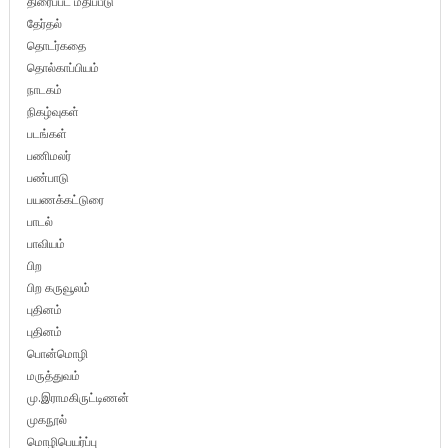
திரைப்பட மதிப்பீடு
தேர்தல்
தொடர்கதை
தொல்காப்பியம்
நாடகம்
நிகழ்வுகள்
படங்கள்
பணிமலர்
பண்பாடு
பயணக்கட்டுரை
பாடல்
பாவியம்
பிற
பிற கருவூலம்
புதினம்
புதினம்
பொன்மொழி
மருத்துவம்
மு.இராமகிருட்டிணன்
முகநூல்
மொழிபெயர்ப்பு