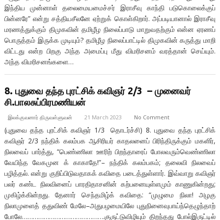
இந்திய முன்னாள் தலைமையமைச்சர் இராசீவு காந்தி படுகொலைக்குப்
பின்னரே” என்று சத்தியசீலனே ஏற்றுக் கொள்கிறார். அப்படியானால் இராசீவு
மரணத்துக்கும் திமுகவின் தமிழீழ நிலைப்பாடு மாறுவதற்கும் என்ன ஏரணப்
பொருத்தம் இருக்க முடியும்? தமிழீழ நிலைப்பாட்டில் திமுகவின் கருத்து மாறி
விட்டது என்ற பிறகு அந்த அமைப்பு மீது விமரிசனம் வரத்தான் செய்யும்.
அந்த விமரிசனங்களை…
8. புதுவை தந்த புரட்சிக் கவிஞர் 2/3 – முனைவர்
சி.பாலசுப்பிரமணியன்
இலக்குவனார் திருவள்ளுவன்
21 March 2023
No Comment
(புதுவை தந்த புரட்சிக் கவிஞர் 1/3 தொடர்ச்சி) 8. புதுவை தந்த புரட்சிக்
கவிஞர் 2/3 நந்திக் கலம்பக ஆசிரியர் காதலனைப் பிரிந்திருக்கும் மகளிர்,
நிலவைப் பார்த்து, “பெண்ணிலா ஊரிற் பிறந்தாரைப் போலவரும்வெண்ணிலா
வேயிந்த வேகமுன க் காகாதே!”– நந்திக் கலம்பகம்; தலைவி நிலவைப்
பழித்தல். என்று குறிப்பிடுவதாகக் கவிதை படைத்துள்ளார். இவ்வாறு கவிஞர்
பலர் கண்ட நிலவினைப் பாரதிதாசனின் கற்பனையுள்ளமும் காணுகின்றது;
முகிழ்க்கின்றது. தேனார் செந்தமிழ்க் கவிதை: “முழுமை நிலா! அழகு
நிலாமுளைத் ததுவிண் மேலே–அதுபழமையிலே புதுநினைவுபாய்ந்தெழுந்தாற்
போலே……………………………………….குருட்டுவிழியும் திறந்தது போல்இருட்டில்