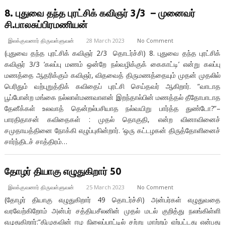
8. புதுவை தந்த புரட்சிக் கவிஞர் 3/3 – முனைவர்
சி.பாலசுப்பிரமணியன்
இலக்குவனார் திருவள்ளுவன்
28 March 2023
No Comment
(புதுவை தந்த புரட்சிக் கவிஞர் 2/3 தொடர்ச்சி) 8. புதுவை தந்த புரட்சிக்
கவிஞர் 3/3 ‘கலப்பு மணம் ஒன்றே நல்வழிக்குக் கைகாட்டி’ என்று கலப்பு
மணத்தை ஆதரிக்கும் கவிஞர், விதவைத் திருமணத்தையும் முதன் முதலில்
பெரிதும் வற்புறுத்திக் கவிதைப் புரட்சி செய்தவர் ஆகிறார். “வாடாத
பூப்போன்ற மங்கை நல்லாள்மணவாளன் இறந்தால்பின் மணத்தல் தீதோபாடாத
தேனீக்கள் உலவாத் தென்றல்பசியாத நல்வயிறு பார்த்த துண்டோ?”–
பாரதிதாசன் கவிதைகள் : முதல் தொகுதி, என்ற வினாவினைச்
சமுதாயத்தினை நோக்கி எழுப்புகின்றார். ‘ஒரு கட்டழகன் திருத்தோளினைச்
சார்ந்திடச் சாத்திரம்…
தோழர் தியாகு எழுதுகிறார் 50
இலக்குவனார் திருவள்ளுவன்
25 March 2023
No Comment
(தோழர் தியாகு எழுதுகிறார் 49 தொடர்ச்சி) அன்பர்கள் எழுதுவதை
வரவேற்கிறோம் அன்பர் சத்தியசீலனின் முதல் மடல் குறித்து நலங்கிள்ளி
எழுதுகிறார்:“திமுகவின் ஈழ நிலைப்பாட்டில் சற்று மாற்றம் ஏற்பட்டது என்பது