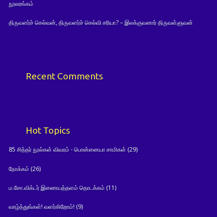
நூலரங்கம்
திருவளர்ச் செல்வன், திருவளர்ச் செல்வி சரியா? – இலக்குவனார் திருவள்ளுவன்
Recent Comments
Hot Topics
85 சித்தர் நூல்கள் விவரம் - பொன்னையா சாமிகள்
(29)
நோக்கம்
(26)
ம.சோ.விக்டர் இணையத்தளம் தொடக்கம்
(11)
வாழ்த்துங்கள்! வளர்கிறோம்!
(9)