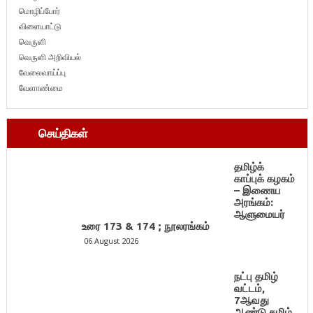
மொழிப்போர்
விளையாட்டு
வெருளி
வெருளி அறிவியல்
வேலைவாய்ப்பு
வேளாண்மை
செய்திகள்
தமிழ்க்
காப்புக் கழகம்
– இணைய
அரங்கம்:
ஆளுமையர்
உரை 173 & 174 ; நூலரங்கம்
06 August 2026
நட்பு தமிழ்
வட்டம்,
7ஆவது
ஆண்டு தமிழ்