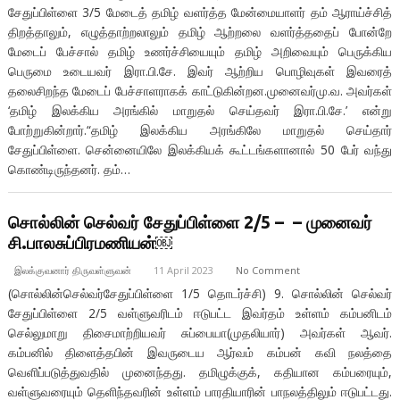
சேதுப்பிள்ளை 3/5 மேடைத் தமிழ் வளர்த்த மேன்மையாளர் தம் ஆராய்ச்சித்
திறத்தாலும், எழுத்தாற்றலாலும் தமிழ் ஆற்றலை வளர்த்ததைப் போன்றே
மேடைப் பேச்சால் தமிழ் உணர்ச்சியையும் தமிழ் அறிவையும் பெருக்கிய
பெருமை உடையவர் இரா.பி.சே. இவர் ஆற்றிய பொழிவுகள் இவரைத்
தலைசிறந்த மேடைப் பேச்சாளராகக் காட்டுகின்றன.முனைவர்மு.வ. அவர்கள்
‘தமிழ் இலக்கிய அரங்கில் மாறுதல் செய்தவர் இரா.பி.சே.’ என்று
போற்றுகின்றார்.“தமிழ் இலக்கிய அரங்கிலே மாறுதல் செய்தார்
சேதுப்பிள்ளை. சென்னையிலே இலக்கியக் கூட்டங்களானால் 50 பேர் வந்து
கொண்டிருந்தனர். தம்…
சொல்லின் செல்வர் சேதுப்பிள்ளை 2/5 – – முனைவர்
சி.பாலசுப்பிரமணியன்￼
இலக்குவனார் திருவள்ளுவன்
11 April 2023
No Comment
(சொல்லின்செல்வர்சேதுப்பிள்ளை 1/5 தொடர்ச்சி) 9. சொல்லின் செல்வர்
சேதுப்பிள்ளை 2/5 வள்ளுவரிடம் ஈடுபட்ட இவர்தம் உள்ளம் கம்பனிடம்
செல்லுமாறு திசைமாற்றியவர் சுப்பையா(முதலியார்) அவர்கள் ஆவர்.
கம்பனில் திளைத்தபின் இவருடைய ஆர்வம் கம்பன் கவி நலத்தை
வெளிப்படுத்துவதில் முனைந்தது. தமிழுக்குக், கதியான கம்பரையும்,
வள்ளுவரையும் தெளிந்தவரின் உள்ளம் பாரதியாரின் பாநலத்திலும் ஈடுபட்டது.