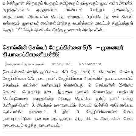
அச்சிற்றுாரே சிற்றுாரும் பேரூரும் தமிழ்கூறும் நல்லுலகும் ‘முவ’ என்ற இரண்டு
எழுத்துக்களால் ஒருமுகமாக மாண்புடன் போற்றும் முனைவர்மு.
வரதராசனார் அவர்களின் சொந்த ஊராகும். பிறப்புசொந்த ஊர் வேலம்
என்றாலும், முனைவர் அவர்கள் பிறந்தது வடார்க்காடு மாவட்டத் திருப்பத்துார்
ஆகும். 1912ஆம் ஆண்டிலே பிறந்த முனைவர் அவர்களின்…
சொல்லின் செல்வர் சேதுப்பிள்ளை 5/5 – முனைவர்
சி.பாலசுப்பிரமணியன்￼
இலக்குவனார் திருவள்ளுவன்
02 May 2023
No Comment
(சொல்லின்செல்வர்சேதுப்பிள்ளை 4/5 தொடர்ச்சி) 9. சொல்லின் செல்வர்
சேதுப்பிள்ளை 5/5 நடை நலம்1. சேதுப்பிள்ளை அவர்களின் நடை கலைபயில்
தெளிவும். கட்டுரை வன்மையும் கொண்டது. 2. செய்யுளின் இனிமை
கொண்ட செந்தமிழ் நடை. இதனை நாவலர் சோமசுந்தர பாரதியார்
‘செய்யுளோசை ஒழுகுகின்ற அவரது தெள்ளிய தமிழ் நடை’ என்று
போற்றுகின்றார். 3. இவர்தம் உரைநடையில் மேடைப் பேச்சின் எதிரொலியை
ஆங்காங்கே காணலாம். 4. இரா. பி. சேதுப்பிள்ளையின் பேச்சு
நடையும்.கட்டுரை நடையும் ஏறக்குறைய திரு. வி. க. அவர்களின் பேச்சு
நடையையும் எழுத்து நடையையும்…