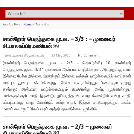
You Are Here :
Home
»
Tag »
சி.பா.
சான்றோர் பெருந்தகை மு.வ. – 3/3 : – முனைவர்
சி.பாலசுப்பிரமணியன் ￼
இலக்குவனார் திருவள்ளுவன்
23 May 2023
No Comment
(சான்றோர் பெருந்தகை மு.வ. – 2/3 – தொடர்ச்சி) 10. சான்றோர்
பெருந்தகை மு.வ. 3/3 “பறவைகள் அன்பாக வாழ்கின்றன. அவற்றுக்கு வாய்
இல்லை; பேச்சு இல்லை. பிணக்கும் இல்லை. மக்கள் வாழ்க்கையில் வாய்தான்
வன்பும் துன்பும் செய்கின்றது. பேச்சு வள்ர்கின்றது. பிணக்கும் முற்று
கின்றது; அன்பான வாழ்க்கையிலும் திடீரென்று அன்பு முறிகின்றது.”
“மக்களுக்குள் சாதி இரண்டு, இப்படித்தான் வாழ வேண்டும் என்ற சாதி.
எப்படியாவது வாழ வேண்டும் என்ற சாதி, இந்தச் சாதிகளுக்குள் கலப்பு
மணம் கூடாது.” “வேப்பமரம் அத்தி ஆவதில்லை. மூங்கில்…
சான்றோர் பெருந்தகை மு.வ. – 2/3 – முனைவர்
சி.பாலசுப்பிரமணியன் ￼