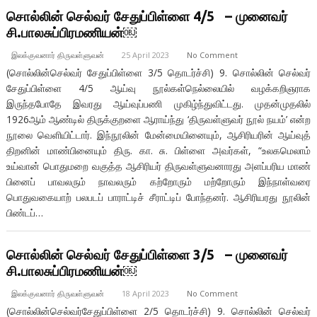
சொல்லின் செல்வர் சேதுப்பிள்ளை 4/5 – முனைவர்
சி.பாலசுப்பிரமணியன்￼
இலக்குவனார் திருவள்ளுவன்
25 April 2023
No Comment
(சொல்லின்செல்வர் சேதுப்பிள்ளை 3/5 தொடர்ச்சி) 9. சொல்லின் செல்வர்
சேதுப்பிள்ளை 4/5 ஆய்வு நூல்கள்நெல்லையில் வழக்கறிஞராக
இருந்தபோதே இவரது ஆய்வுப்பணி முகிழ்ந்துவிட்டது. முதன்முதலில்
1926ஆம் ஆண்டில் திருக்குறளை ஆராய்ந்து ‘திருவள்ளுவர் நூல் நயம்’ என்ற
நூலை வெளியிட்டார். இந்நூலின் மேன்மையினையும், ஆசிரியரின் ஆய்வுத்
திறனின் மாண்பினையும் திரு. கா. சு. பிள்ளை அவர்கள், “உலகமெலாம்
உய்வான் பொதுமறை வகுத்த ஆசிரியர் திருவள்ளுவனாரது அளப்பரிய மாண்
பினைப் பாவலரும் நாவலரும் கற்றோரும் மற்றோரும் இந்நாள்வரை
பொதுவகையாற் பலபடப் பாராட்டிச் சீராட்டிப் போந்தனர். ஆசிரியரது நூலின்
பிண்டப்…
சொல்லின் செல்வர் சேதுப்பிள்ளை 3/5 – முனைவர்
சி.பாலசுப்பிரமணியன்￼
இலக்குவனார் திருவள்ளுவன்
18 April 2023
No Comment
(சொல்லின்செல்வர்சேதுப்பிள்ளை 2/5 தொடர்ச்சி) 9. சொல்லின் செல்வர்