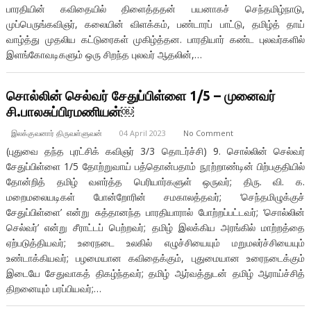
பாரதியின் கவிதையில் திளைத்ததன் பயனாகச் செந்தமிழ்நாடு,
முப்பெருங்கவிஞர், கலையின் விளக்கம், பண்டாரப் பாட்டு, தமிழ்த் தாய்
வாழ்த்து முதலிய கட்டுரைகள் முகிழ்த்தன. பாரதியார் கண்ட புலவர்களில்
இளங்கோவடிகளும் ஒரு சிறந்த புலவர் ஆதலின்,…
சொல்லின் செல்வர் சேதுப்பிள்ளை 1/5 – முனைவர்
சி.பாலசுப்பிரமணியன்￼
இலக்குவனார் திருவள்ளுவன்
04 April 2023
No Comment
(புதுவை தந்த புரட்சிக் கவிஞர் 3/3 தொடர்ச்சி) 9. சொல்லின் செல்வர்
சேதுப்பிள்ளை 1/5 தோற்றுவாய் பத்தொன்பதாம் நூற்றாண்டின் பிற்பகுதியில்
தோன்றித் தமிழ் வளர்த்த பெரியார்களுள் ஒருவர்; திரு. வி. க.
மறைமலையடிகள் போன்றோரின் சமகாலத்தவர்; ‘செந்தமிழுக்குச்
சேதுப்பிள்ளை’ என்று சுத்தானந்த பாரதியாரால் போற்றப்பட்டவர்; ‘சொல்லின்
செல்வர்’ என்று சீராட்டப் பெற்றவர்; தமிழ் இலக்கிய அரங்கில் மாற்றத்தை
ஏற்படுத்தியவர்; உரைநடை உலகில் எழுச்சியையும் மறுமலர்ச்சியையும்
உண்டாக்கியவர்; பழமையான கவிதைக்கும், புதுமையான உரைநடைக்கும்
இடையே சேதுவாகத் திகழ்ந்தவர்; தமிழ் ஆர்வத்துடன் தமிழ் ஆராய்ச்சித்
திறனையும் பரப்பியவர்;…