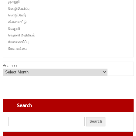
முகநூல்
மொழிபெயர்ப்பு
மொழிப்போர்
விளையாட்டு
வெருளி
வெருளி அறிவியல்
வேலைவாய்ப்பு
வேளாண்மை
Archives
Search