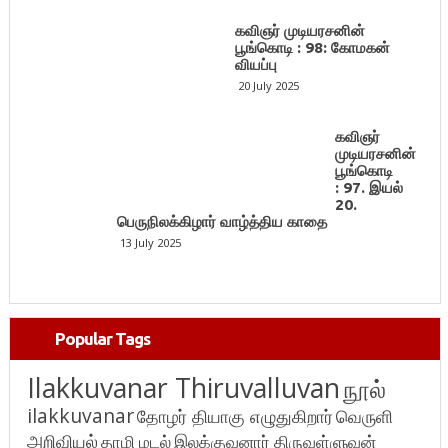
கவிஞர் முடியரசனின்
பூங்கொடி : 98: கோமகன்
வியப்பு
20 July 2025
கவிஞர்
முடியரசனின்
பூங்கொடி
: 97. இயல்
20.
பெருநிலக்கிழார் வாழ்த்திய காதை
13 July 2025
Popular Tags
Ilakkuvanar Thiruvalluvan
நூல்
ilakkuvanar
தோழர் தியாகு எழுதுகிறார்
வெருளி
அறிவியல்
தாழி மடல்
இலக்குவனார் திருவள்ளுவன்