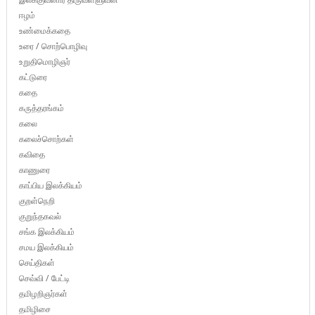
ஈழம்
உண்மைக்கதை
உரை / சொற்பொழிவு
உறுதிமொழிஞர்
கட்டுரை
கதை
கருத்தரங்கம்
கலை
கலைச்சொற்கள்
கவிதை
காணுரை
காப்பிய இலக்கியம்
குறள்நெறி
குறுந்தகவல்
சங்க இலக்கியம்
சமய இலக்கியம்
செய்திகள்
செவ்வி / பேட்டி
தமிழறிஞர்கள்
தமிழிசை