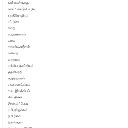
உண்மைக்கதை
உரை / சொற்பொழிவு
உறுதிமொழிஞர்
கட்டுரை
கதை
கருத்தரங்கம்
கலை
கலைச்சொற்கள்
கவிதை
காணுரை
காப்பிய இலக்கியம்
குறள்நெறி
குறுந்தகவல்
சங்க இலக்கியம்
சமய இலக்கியம்
செய்திகள்
செவ்வி / பேட்டி
தமிழறிஞர்கள்
தமிழிசை
திருக்குறள்