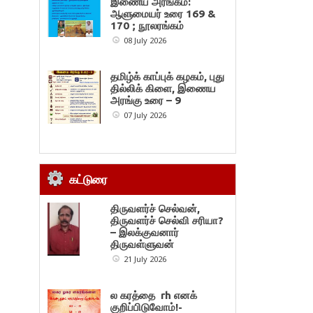
இணைய அரங்கம்:
ஆளுமையர் உரை 169 &
170 ; நூலரங்கம்
08 July 2026
தமிழ்க் காப்புக் கழகம், புது
தில்லிக் கிளை, இணைய
அரங்கு உரை – 9
07 July 2026
கட்டுரை
திருவளர்ச் செல்வன்,
திருவளர்ச் செல்வி சரியா?
– இலக்குவனார்
திருவள்ளுவன்
21 July 2026
ல கரத்தை rh எனக்
குறிப்பிடுவோம்!-