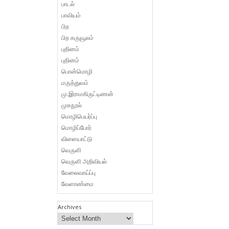
பாடல்
பாவியம்
பிற
பிற கருவூலம்
புதினம்
புதினம்
பொன்மொழி
மருத்துவம்
மு.இராமகிருட்டிணன்
முகநூல்
மொழிபெயர்ப்பு
மொழிப்போர்
விளையாட்டு
வெருளி
வெருளி அறிவியல்
வேலைவாய்ப்பு
வேளாண்மை
Archives