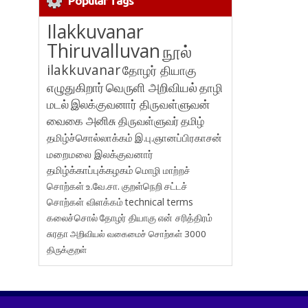
Popular Tags
Ilakkuvanar
Thiruvalluvan
நூல்
ilakkuvanar
தோழர் தியாகு
எழுதுகிறார்
வெருளி அறிவியல்
தாழி
மடல்
இலக்குவனார் திருவள்ளுவன்
வைகை அனிசு
திருவள்ளுவர்
தமிழ்
தமிழ்ச்சொல்லாக்கம்
இ.பு.ஞானப்பிரகாசன்
மறைமலை இலக்குவனார்
தமிழ்க்காப்புக்கழகம்
மொழி மாற்றச்
சொற்கள்
உ.வே.சா.
குறள்நெறி
சட்டச்
சொற்கள் விளக்கம்
technical terms
கலைச்சொல்
தோழர் தியாகு
என் சரித்திரம்
சுரதா
அறிவியல் வகைமைச் சொற்கள் 3000
திருக்குறள்