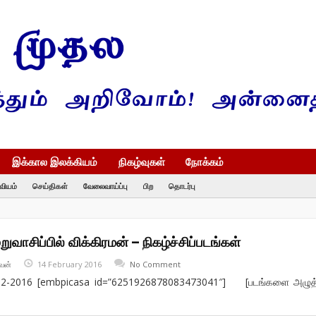
இக்கால இலக்கியம்
நிகழ்வுகள்
நோக்கம்
வியம்
செய்திகள்
வேலைவாய்ப்பு
பிற
தொடர்பு
றுவாசிப்பில் விக்கிரமன் – நிகழ்ச்சிப்படங்கள்
வன்
14 February 2016
No Comment
02-2016 [embpicasa id=”6251926878083473041″] [படங்களை அழுத்த