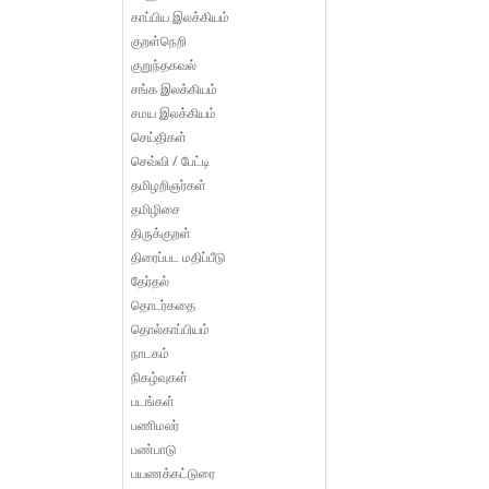
காப்பிய இலக்கியம்
குறள்நெறி
குறுந்தகவல்
சங்க இலக்கியம்
சமய இலக்கியம்
செய்திகள்
செவ்வி / பேட்டி
தமிழறிஞர்கள்
தமிழிசை
திருக்குறள்
திரைப்பட மதிப்பீடு
தேர்தல்
தொடர்கதை
தொல்காப்பியம்
நாடகம்
நிகழ்வுகள்
படங்கள்
பணிமலர்
பண்பாடு
பயணக்கட்டுரை