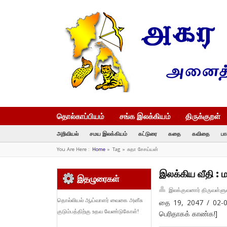
தொல்காப்பியம்
சங்க இலக்கியம்
திருக்குறள்
அறிவியல்
சமய இலக்கியம்
கட்டுரை
கதை
கவிதை
பா
You Are Here :
Home
»
Tag »
சுதா சேசய்யன்
இலக்கிய வீதி : ம
இதழுரைகள்
இலக்குவனார் திருவள்ளு
தொல்லியல் ஆய்வாளர் வைகை அனீசு
தை 19, 2047 / 02-
குடும்பத்திற்கு உதவ வேண்டுகோள்!
பெரிதாகக் காண்க!]