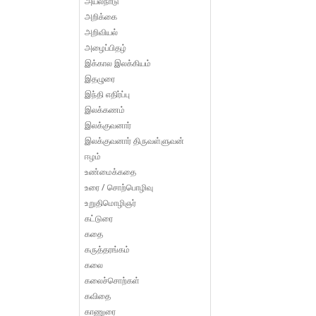
அயல்நாடு
அறிக்கை
அறிவியல்
அழைப்பிதழ்
இக்கால இலக்கியம்
இதழுரை
இந்தி எதிர்ப்பு
இலக்கணம்
இலக்குவனார்
இலக்குவனார் திருவள்ளுவன்
ஈழம்
உண்மைக்கதை
உரை / சொற்பொழிவு
உறுதிமொழிஞர்
கட்டுரை
கதை
கருத்தரங்கம்
கலை
கலைச்சொற்கள்
கவிதை
காணுரை