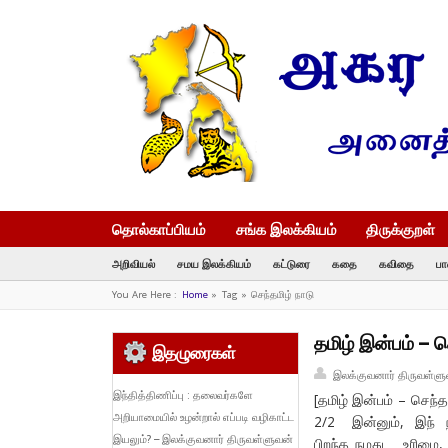
தொல்காப்பியம்
சங்க இலக்கியம்
திருக்குறள்
அறிவியல்
சமய இலக்கியம்
கட்டுரை
கதை
கவிதை
பா
You Are Here :
Home
»
Tag »
செந்தமிழ் நாடு
தமிழ் இன்பம் – ச
இதழுரைகள்
இலக்குவனார் திருவள்ளு
இந்தித்திணிப்பு : தலைவர்களே
[தமிழ் இன்பம் – செந்த
அறியாமையில் உழன்றால் எப்படி வழிகாட்ட
2/2 இன்னும், இந் 
இயலும்? – இலக்குவனார் திருவள்ளுவன்
பிறந்த நமது உரிமை,