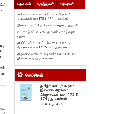
பதிவுகள்
கருத்துகள்
பிரிவுகள்
ின்
ன்று
தமிழ்க் காப்புக் கழகம் – இணைய அரங்கம்:
ஆளுமையர் உரை 173 & 174 ; நூலரங்கம்
இணைய உரை 10, தமிழ்க்காப்புக்கழகம், புதுதில்லி
நட்பு தமிழ் வட்டம், 7ஆவது ஆண்டு தமிழ் விழா,
மதுரை
தமிழ்க் காப்புக் கழகம் – இணைய அரங்கம்:
தமது
ஆளுமையர் உரை 171 & 172 ; நூலரங்கம்
்நிய
திருவளர்ச் செல்வன், திருவளர்ச் செல்வி சரியா? –
்பது
இலக்குவனார் திருவள்ளுவன்
கள்
ர்.
பும்
செய்திகள்
தமிழ்க் காப்புக் கழகம் –
இணைய அரங்கம்:
ஆளுமையர் உரை 173 &
174 ; நூலரங்கம்
06 August 2026
ைவர்
மிழ்