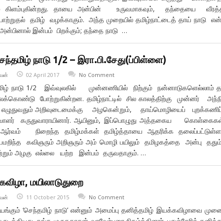
் கிளம்புகின்றது. தாயை அன்பின் உருவமாகவும், தந்தையை வீரத்த
போற்றுதல் தமிழ் வழக்காகும். அந்த முறையில் தமிழ்நாட்டைத் தாய் நாடு எ
ன்பினால் இன்பம் பிறக்கும்; தந்தை நாடு …
ெந்தமிழ் நாடு 1/2 – இரா.பி.சேது(ப்பிள்ளை)
வன்
02 April 2017
No Comment
தமிழ் நாடு 1/2 இவ்வுலகில் முன்னணியில் நிற்கும் நன்னாடுகளெல்லாம் 
கொண்டு போற்றுகின்றன. தமிழ்நாட்டில் சில காலத்திற்கு முன்னர் அந
் எழுதுவதும் அறிவுடைமைக்கு அழகென்றும், தாய்மொழியைப் புறக்கணிப
ிவாளர் கருதுவாராயினார். ஆயினும், இப்பொழுது அத்தகைய கொள்கை
ம் நிறைந்த தமிழ்மக்கள் தமிழ்த்தாயை ஆதரிக்க தலைப்பட்டுள்ளன
ிந்த கவிஞரும் அறிஞரும் அம் மொழி பயிலும் தமிழகத்தை அன்பு ததும்
்றும் அழகு எல்லை யற்ற இன்பம் தருவதாகும். …
்கவிழா, மயிலாடுதுறை
வன்
11 October 2015
No Comment
்கும் ‘செந்தமிழ் நாடு’ என்னும் அமைப்பு தனித்தமிழ் இயக்கவிழாவை முன
டத்தியது. தங்க.முருகதாசன் வரவேற்புரை நிகழ்த்தினார். புதுச்சேரித் தனித்த