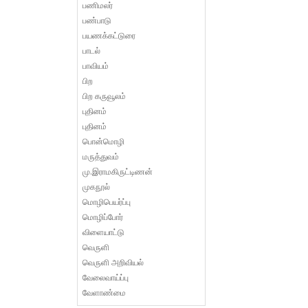
பணிமலர்
பண்பாடு
பயணக்கட்டுரை
பாடல்
பாவியம்
பிற
பிற கருவூலம்
புதினம்
புதினம்
பொன்மொழி
மருத்துவம்
மு.இராமகிருட்டிணன்
முகநூல்
மொழிபெயர்ப்பு
மொழிப்போர்
விளையாட்டு
வெருளி
வெருளி அறிவியல்
வேலைவாய்ப்பு
வேளாண்மை