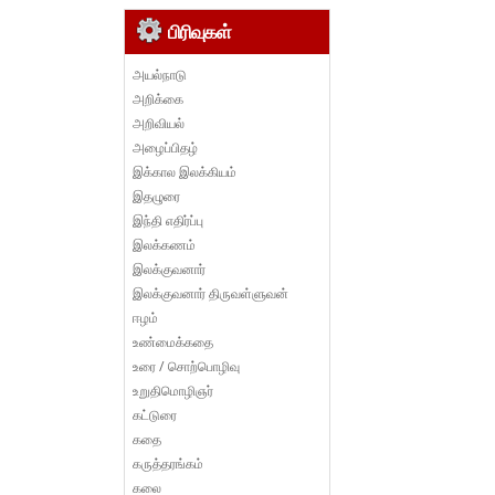
பிரிவுகள்
அயல்நாடு
அறிக்கை
அறிவியல்
அழைப்பிதழ்
இக்கால இலக்கியம்
இதழுரை
இந்தி எதிர்ப்பு
இலக்கணம்
இலக்குவனார்
இலக்குவனார் திருவள்ளுவன்
ஈழம்
உண்மைக்கதை
உரை / சொற்பொழிவு
உறுதிமொழிஞர்
கட்டுரை
கதை
கருத்தரங்கம்
கலை