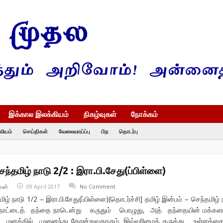
இக்கால இலக்கியம்
நிகழ்வுகள்
நோக்கம்
வியம்
செய்திகள்
வேலைவாய்ப்பு
பிற
தொடர்பு
ெந்தமிழ் நாடு 2/2 : இரா.பி.சேது(ப்பிள்ளை)
வன்
09 April 2017
No Comment
மிழ் நாடு 1/2 – இரா.பி.சேது(ப்பிள்ளை)(தொடர்ச்சி] தமிழ் இன்பம் – செந்தமிழ் 
நாட்டைத் தந்தை நாடென்று கருதும் பொழுது, அத் தந்தையின் மக்களாய
 மனத்தில் முனைந்து தோன்றுவதாகும். இவ்வுரிமைக் கருத்து உள்ளத்