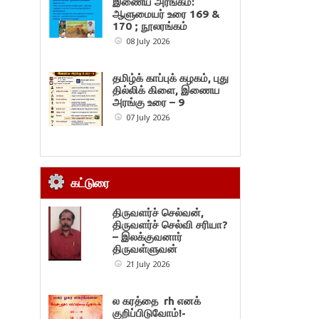
இணைய அரங்கம்:
ஆளுமையர் உரை 169 &
170 ; நூலரங்கம்
08 July 2026
தமிழ்க் காப்புக் கழகம், புது
தில்லிக் கிளை, இணைய
அரங்கு உரை – 9
07 July 2026
கட்டுரை
திருவளர்ச் செல்வன்,
திருவளர்ச் செல்வி சரியா?
– இலக்குவனார்
திருவள்ளுவன்
21 July 2026
ல கரத்தை rh எனக்
குறிப்பிடுவோம்!-