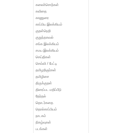
கலைச்சொற்கள்
கவிதை
காணுரை
காப்பிய இலக்கியம்
குறள்நெறி
குறுந்தகவல்
சங்க இலக்கியம்
சமய இலக்கியம்
செய்திகள்
செவ்வி / பேட்டி
தமிழறிஞர்கள்
தமிழிசை
திருக்குறள்
திரைப்பட மதிப்பீடு
தேர்தல்
தொடர்கதை
தொல்காப்பியம்
நாடகம்
நிகழ்வுகள்
படங்கள்