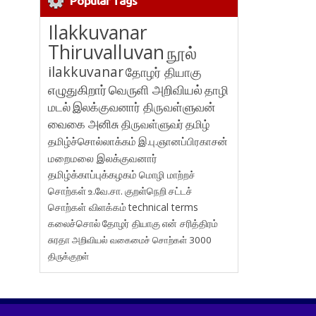
Popular Tags
Ilakkuvanar
Thiruvalluvan
நூல்
ilakkuvanar
தோழர் தியாகு
எழுதுகிறார்
வெருளி அறிவியல்
தாழி
மடல்
இலக்குவனார் திருவள்ளுவன்
வைகை அனிசு
திருவள்ளுவர்
தமிழ்
தமிழ்ச்சொல்லாக்கம்
இ.பு.ஞானப்பிரகாசன்
மறைமலை இலக்குவனார்
தமிழ்க்காப்புக்கழகம்
மொழி மாற்றச்
சொற்கள்
உ.வே.சா.
குறள்நெறி
சட்டச்
சொற்கள் விளக்கம்
technical terms
கலைச்சொல்
தோழர் தியாகு
என் சரித்திரம்
சுரதா
அறிவியல் வகைமைச் சொற்கள் 3000
திருக்குறள்