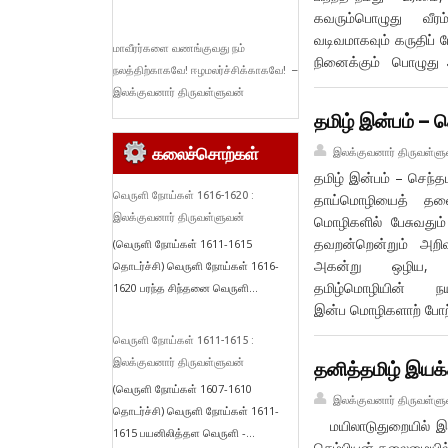
கவரும்பொழுது வீரம
வடிவமாகவும் கருதிப் 
மாவீரர்களை வணங்குவது நம்
நினைக்கும் பொழுது அ
நலத்திற்காகவே! ஈழமலர்ச்சிக்காகவே! –
இலக்குவனார் திருவள்ளுவன்
தமிழ் இன்பம் – ச
கலைச்சொற்கள்
இலக்குவனார் திருவள்ளு
தமிழ் இன்பம் – செந்
வெருளி நோய்கள் 1616-1620 :
தாய்மொழியைத் தலைக்
இலக்குவனார் திருவள்ளுவன்
மொழிகளில் பேசுவதும
தவறன்றென்றும் அற
(வெருளி நோய்கள் 1611-1615
அகன்று ஒழிய, ஆர்வ
தொடர்ச்சி) வெருளி நோய்கள் 1616-
தமிழ்மொழியின் நயமற
1620 பரந்த சிந்தனை வெருளி...
இன்ப மொழிகளாற் போற
வெருளி நோய்கள் 1611-1615 :
இலக்குவனார் திருவள்ளுவன்
தனித்தமிழ் இயக
(வெருளி நோய்கள் 1607-1610
இலக்குவனார் திருவள்ளு
தொடர்ச்சி) வெருளி நோய்கள் 1611-
மயிலாடுதுறையில் இயங
1615 பயனிலித்தள வெருளி -...
செம்பியன் தலைமையில் ந