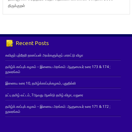
திருக்குறள்
Recent Posts
கவிஞர் புத்தேரி தானப்பன் அவர்களுக்குப் பாராட்டு விழா
தமிழ்க் காப்புக் கழகம் – இணைய அரங்கம்: ஆளுமையர் உரை 173 & 174 ;
நூலரங்கம்
இணைய உரை 10, தமிழ்க்காப்புக்கழகம், புதுதில்லி
நட்பு தமிழ் வட்டம், 7ஆவது ஆண்டு தமிழ் விழா, மதுரை
தமிழ்க் காப்புக் கழகம் – இணைய அரங்கம்: ஆளுமையர் உரை 171 & 172 ;
நூலரங்கம்