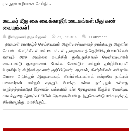
முகநூல் வழியாகச் செய்தி…
ஊடகர் மீது கை வைக்காதீர்! ஊடகங்கள் மீது கண்
வையுங்கள்!
இலக்குவனார் திருவள்ளுவன்
29 June 2014
1 Comment
தினமலர் நாளிதழ்ச் செய்தியாளர் அருள்செல்வனைத் தாக்கியது அருளற்ற
செயல்! கிளர்ச்சிகள் என்பன மக்கள் குறைகளைத் தெரிவிக்கும் வாயில்கள்
எனவும் அரசு அவற்றை அடக்கித் துன்புறுத்தாமல் மென்மையாகக்
கையாண்டு குறைகளைப் போக்க வேண்டும் என்றும் தமிழ்ப்போராளி
பேராசிரியர் சி.இலக்குவனார் குறிப்பிடுவார். ஆனால், கிளர்ச்சிகள் என்றாலே
அரசை அழிக்கும் ஆயுதமாகவும் கிளர்ச்சியாளர்கள் என்றாலே நாட்டின்
பகைவர்கள் என்றும் கருதும் போக்கு எல்லா நாட்டிலும் உள்ளது
வருந்தத்தக்கதே! இதனால், மக்களின் உற்ற தோழனாக இருக்க வேண்டிய
காவல்துறை ஆளும்கட்சியின் அடிவருடிபோல் நடந்துகொண்டு மக்களுக்குத்
தீங்கிழைத்து, அரசிற்கும்…