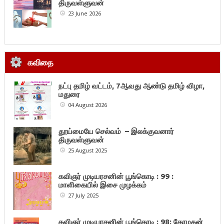
திருவள்ளுவன்
23 June 2026
கவிதை
நட்பு தமிழ் வட்டம், 7ஆவது ஆண்டு தமிழ் விழா,
மதுரை
04 August 2026
தூய்மையே செல்வம் – இலக்குவனார்
திருவள்ளுவன்
25 August 2025
கவிஞர் முடியரசனின் பூங்கொடி : 99 :
மாளிகையில் இசை முழக்கம்
27 July 2025
கவிஞர் முடியரசனின் பூங்கொடி : 98: கோமகன்