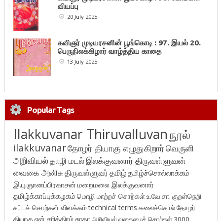
வியப்பு
20 July 2025
கவிஞர் முடியரசனின் பூங்கொடி : 97. இயல் 20.
பெருநிலக்கிழார் வாழ்த்திய காதை
13 July 2025
Popular Tags
Ilakkuvanar Thiruvalluvan
நூல்
ilakkuvanar
தோழர் தியாகு எழுதுகிறார்
வெருளி
அறிவியல்
தாழி மடல்
இலக்குவனார் திருவள்ளுவன்
வைகை அனிசு
திருவள்ளுவர்
தமிழ்
தமிழ்ச்சொல்லாக்கம்
இ.பு.ஞானப்பிரகாசன்
மறைமலை இலக்குவனார்
தமிழ்க்காப்புக்கழகம்
மொழி மாற்றச் சொற்கள்
உ.வே.சா.
குறள்நெறி
சட்டச் சொற்கள் விளக்கம்
technical terms
கலைச்சொல்
தோழர்
தியாகு
என் சரித்திரம்
சுரதா
அறிவியல் வகைமைச் சொற்கள் 3000