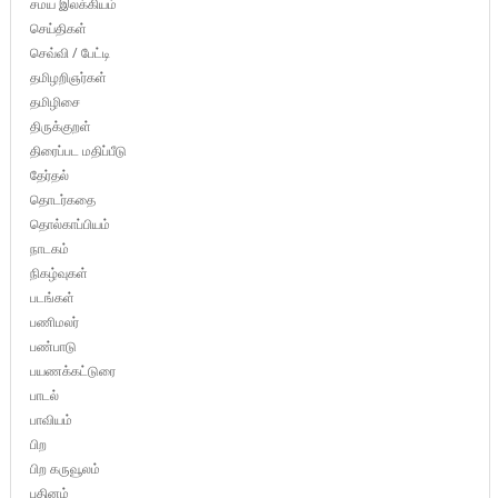
சமய இலக்கியம்
செய்திகள்
செவ்வி / பேட்டி
தமிழறிஞர்கள்
தமிழிசை
திருக்குறள்
திரைப்பட மதிப்பீடு
தேர்தல்
தொடர்கதை
தொல்காப்பியம்
நாடகம்
நிகழ்வுகள்
படங்கள்
பணிமலர்
பண்பாடு
பயணக்கட்டுரை
பாடல்
பாவியம்
பிற
பிற கருவூலம்
புதினம்