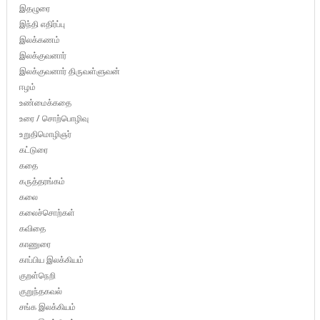
இதழுரை
இந்தி எதிர்ப்பு
இலக்கணம்
இலக்குவனார்
இலக்குவனார் திருவள்ளுவன்
ஈழம்
உண்மைக்கதை
உரை / சொற்பொழிவு
உறுதிமொழிஞர்
கட்டுரை
கதை
கருத்தரங்கம்
கலை
கலைச்சொற்கள்
கவிதை
காணுரை
காப்பிய இலக்கியம்
குறள்நெறி
குறுந்தகவல்
சங்க இலக்கியம்