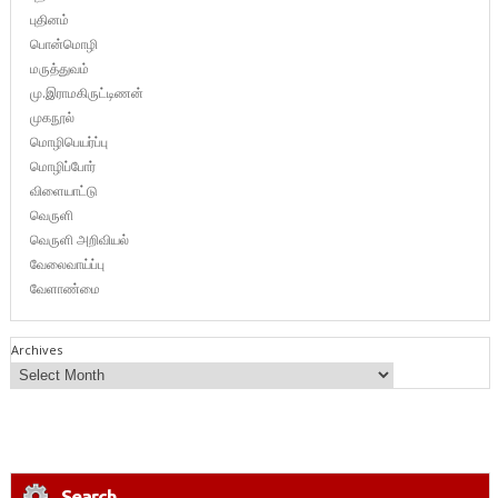
புதினம்
பொன்மொழி
மருத்துவம்
மு.இராமகிருட்டிணன்
முகநூல்
மொழிபெயர்ப்பு
மொழிப்போர்
விளையாட்டு
வெருளி
வெருளி அறிவியல்
வேலைவாய்ப்பு
வேளாண்மை
Archives
Search