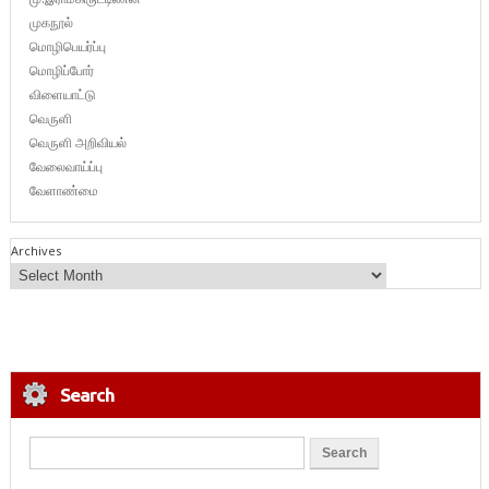
முகநூல்
மொழிபெயர்ப்பு
மொழிப்போர்
விளையாட்டு
வெருளி
வெருளி அறிவியல்
வேலைவாய்ப்பு
வேளாண்மை
Archives
Search