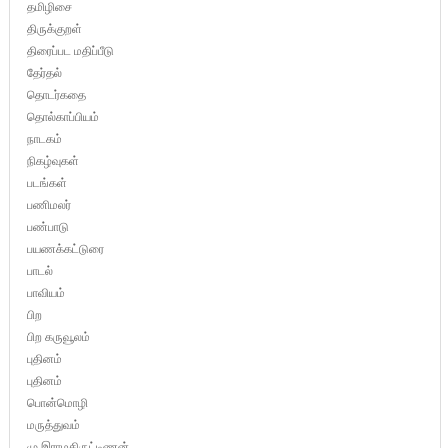
தமிழிசை
திருக்குறள்
திரைப்பட மதிப்பீடு
தேர்தல்
தொடர்கதை
தொல்காப்பியம்
நாடகம்
நிகழ்வுகள்
படங்கள்
பணிமலர்
பண்பாடு
பயணக்கட்டுரை
பாடல்
பாவியம்
பிற
பிற கருவூலம்
புதினம்
புதினம்
பொன்மொழி
மருத்துவம்
மு.இராமகிருட்டிணன்