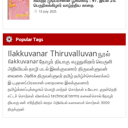
கவிஞர் முடியரசனின் பூங்கொடி : 97. இயல் 20.
பெருநிலக்கிழார் வாழ்த்திய காதை
13 July 2025
Popular Tags
Ilakkuvanar Thiruvalluvan
நூல்
ilakkuvanar
தோழர் தியாகு எழுதுகிறார்
வெருளி
அறிவியல்
தாழி மடல்
இலக்குவனார் திருவள்ளுவன்
வைகை அனிசு
திருவள்ளுவர்
தமிழ்
தமிழ்ச்சொல்லாக்கம்
இ.பு.ஞானப்பிரகாசன்
மறைமலை இலக்குவனார்
தமிழ்க்காப்புக்கழகம்
மொழி மாற்றச் சொற்கள்
உ.வே.சா.
குறள்நெறி
சட்டச் சொற்கள் விளக்கம்
technical terms
கலைச்சொல்
தோழர்
தியாகு
என் சரித்திரம்
சுரதா
அறிவியல் வகைமைச் சொற்கள் 3000
திருக்குறள்