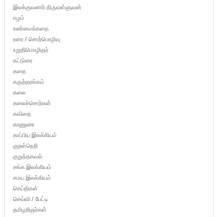
இலக்குவனார் திருவள்ளுவன்
ஈழம்
உண்மைக்கதை
உரை / சொற்பொழிவு
உறுதிமொழிஞர்
கட்டுரை
கதை
கருத்தரங்கம்
கலை
கலைச்சொற்கள்
கவிதை
காணுரை
காப்பிய இலக்கியம்
குறள்நெறி
குறுந்தகவல்
சங்க இலக்கியம்
சமய இலக்கியம்
செய்திகள்
செவ்வி / பேட்டி
தமிழறிஞர்கள்