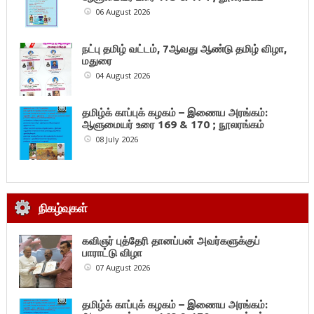
06 August 2026
நட்பு தமிழ் வட்டம், 7ஆவது ஆண்டு தமிழ் விழா,
மதுரை
04 August 2026
தமிழ்க் காப்புக் கழகம் – இணைய அரங்கம்:
ஆளுமையர் உரை 169 & 170 ; நூலரங்கம்
08 July 2026
நிகழ்வுகள்
கவிஞர் புத்தேரி தானப்பன் அவர்களுக்குப்
பாராட்டு விழா
07 August 2026
தமிழ்க் காப்புக் கழகம் – இணைய அரங்கம்: