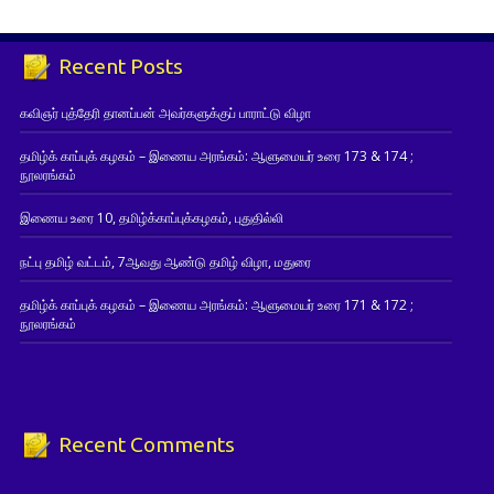
Recent Posts
கவிஞர் புத்தேரி தானப்பன் அவர்களுக்குப் பாராட்டு விழா
தமிழ்க் காப்புக் கழகம் – இணைய அரங்கம்: ஆளுமையர் உரை 173 & 174 ;
நூலரங்கம்
இணைய உரை 10, தமிழ்க்காப்புக்கழகம், புதுதில்லி
நட்பு தமிழ் வட்டம், 7ஆவது ஆண்டு தமிழ் விழா, மதுரை
தமிழ்க் காப்புக் கழகம் – இணைய அரங்கம்: ஆளுமையர் உரை 171 & 172 ;
நூலரங்கம்
Recent Comments