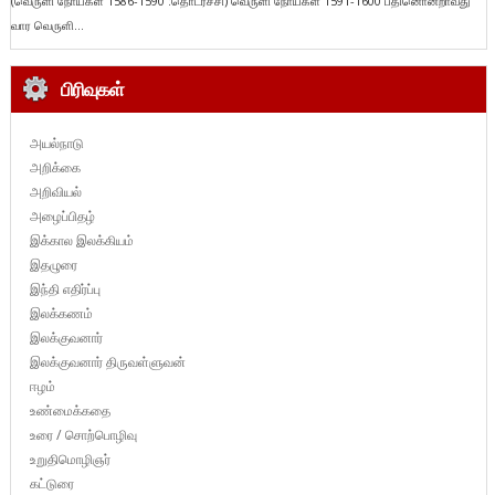
(வெருளி நோய்கள் 1586-1590 :தொடர்ச்சி) வெருளி நோய்கள் 1591-1600 பதினொன்றாவது
வார வெருளி...
பிரிவுகள்
அயல்நாடு
அறிக்கை
அறிவியல்
அழைப்பிதழ்
இக்கால இலக்கியம்
இதழுரை
இந்தி எதிர்ப்பு
இலக்கணம்
இலக்குவனார்
இலக்குவனார் திருவள்ளுவன்
ஈழம்
உண்மைக்கதை
உரை / சொற்பொழிவு
உறுதிமொழிஞர்
கட்டுரை