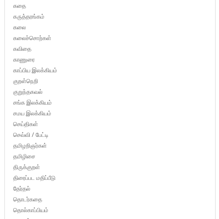
கதை
கருத்தரங்கம்
கலை
கலைச்சொற்கள்
கவிதை
காணுரை
காப்பிய இலக்கியம்
குறள்நெறி
குறுந்தகவல்
சங்க இலக்கியம்
சமய இலக்கியம்
செய்திகள்
செவ்வி / பேட்டி
தமிழறிஞர்கள்
தமிழிசை
திருக்குறள்
திரைப்பட மதிப்பீடு
தேர்தல்
தொடர்கதை
தொல்காப்பியம்