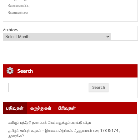
வேலைவாய்ப்பு
வேளாண்மை
Archives
Search
பதிவுகள்
கருத்துகள்
பிரிவுகள்
கவிஞர் புத்தேரி தானப்பன் அவர்களுக்குப் பாராட்டு விழா
தமிழ்க் காப்புக் கழகம் – இணைய அரங்கம்: ஆளுமையர் உரை 173 & 174 ;
நூலரங்கம்