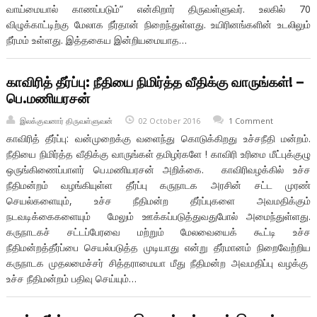
வாய்மையால் காணப்படும்” என்கிறார் திருவள்ளுவர். உலகில் 70
விழுக்காட்டிற்கு மேலாக நீர்தான் நிறைந்துள்ளது. உயிரினங்களின் உடலிலும்
நீர்மம் உள்ளது. இத்தகைய இன்றியமையாத…
காவிரித் தீர்ப்பு: நீதியை நிமிர்த்த வீதிக்கு வாருங்கள்! –
பெ.மணியரசன்
இலக்குவனார் திருவள்ளுவன்
02 October 2016
1 Comment
காவிரித் தீர்ப்பு: வன்முறைக்கு வளைந்து கொடுக்கிறது உச்சநீதி மன்றம்.
நீதியை நிமிர்த்த வீதிக்கு வாருங்கள் தமிழர்களே ! காவிரி உரிமை மீட்புக்குழு
ஒருங்கிணைப்பாளர் பெ.மணியரசன் அறிக்கை. காவிரிவழக்கில் உச்ச
நீதிமன்றம் வழங்கியுள்ள தீர்ப்பு கருநாடக அரசின் சட்ட முரண்
செயல்களையும், உச்ச நீதிமன்ற தீர்ப்புகளை அவமதிக்கும்
நடவடிக்கைகளையும் மேலும் ஊக்கப்படுத்துவதுபோல் அமைந்துள்ளது.
கருநாடகச் சட்டப்பேரவை மற்றும் மேலவையைக் கூட்டி உச்ச
நீதிமன்றத்தீர்ப்பை செயல்படுத்த முடியாது என்று தீர்மானம் நிறைவேற்றிய
கருநாடக முதலமைச்சர் சித்தராமையா மீது நீதிமன்ற அவமதிப்பு வழக்கு
உச்ச நீதிமன்றம் பதிவு செய்யும்…