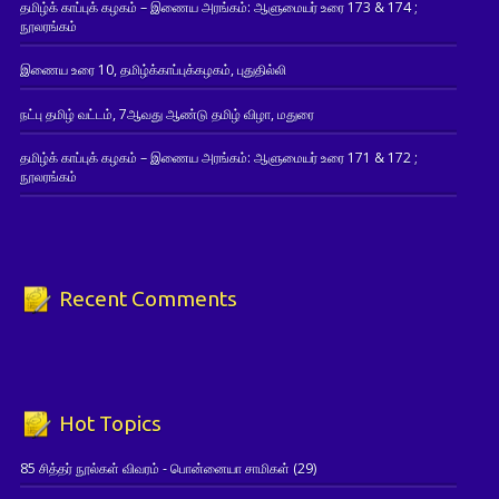
தமிழ்க் காப்புக் கழகம் – இணைய அரங்கம்: ஆளுமையர் உரை 173 & 174 ;
நூலரங்கம்
இணைய உரை 10, தமிழ்க்காப்புக்கழகம், புதுதில்லி
நட்பு தமிழ் வட்டம், 7ஆவது ஆண்டு தமிழ் விழா, மதுரை
தமிழ்க் காப்புக் கழகம் – இணைய அரங்கம்: ஆளுமையர் உரை 171 & 172 ;
நூலரங்கம்
Recent Comments
Hot Topics
85 சித்தர் நூல்கள் விவரம் - பொன்னையா சாமிகள்
(29)