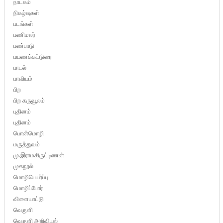
நாடகம்
நிகழ்வுகள்
படங்கள்
பணிமலர்
பண்பாடு
பயணக்கட்டுரை
பாடல்
பாவியம்
பிற
பிற கருவூலம்
புதினம்
புதினம்
பொன்மொழி
மருத்துவம்
மு.இராமகிருட்டிணன்
முகநூல்
மொழிபெயர்ப்பு
மொழிப்போர்
விளையாட்டு
வெருளி
வெருளி அறிவியல்