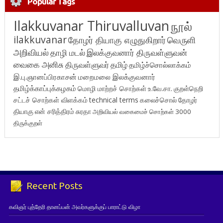
Popular Tags
Ilakkuvanar Thiruvalluvan
நூல்
ilakkuvanar
தோழர் தியாகு எழுதுகிறார்
வெருளி
அறிவியல்
தாழி மடல்
இலக்குவனார் திருவள்ளுவன்
வைகை அனிசு
திருவள்ளுவர்
தமிழ்
தமிழ்ச்சொல்லாக்கம்
இ.பு.ஞானப்பிரகாசன்
மறைமலை இலக்குவனார்
தமிழ்க்காப்புக்கழகம்
மொழி மாற்றச் சொற்கள்
உ.வே.சா.
குறள்நெறி
சட்டச் சொற்கள் விளக்கம்
technical terms
கலைச்சொல்
தோழர்
தியாகு
என் சரித்திரம்
சுரதா
அறிவியல் வகைமைச் சொற்கள் 3000
திருக்குறள்
Recent Posts
கவிஞர் புத்தேரி தானப்பன் அவர்களுக்குப் பாராட்டு விழா