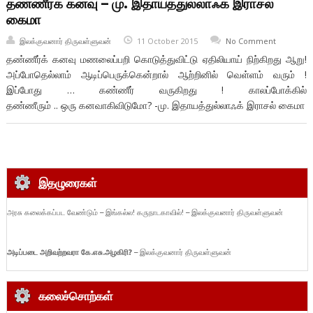
தண்ணீர்க் கனவு – மு. இதாயத்துல்லாஃக் இராசல்
கைமா
இலக்குவனார் திருவள்ளுவன்
11 October 2015
No Comment
தண்ணீர்க் கனவு மணலைப்பறி கொடுத்துவிட்டு ஏதிலியாய் நிற்கிறது ஆறு!
அப்போதெல்லாம் ஆடிப்பெருக்கென்றால் ஆற்றினில் வெள்ளம் வரும் !
இப்போது … கண்ணீர் வருகிறது ! காலப்போக்கில்
தண்ணீரும் .. ஒரு கனவாகிவிடுமோ? -மு. இதாயத்துல்லாஃக் இராசல் கைமா
இதழுரைகள்
அரசு கலைக்கப்பட வேண்டும் – இங்கல்ல! கருநாடகாவில்! – இலக்குவனார் திருவள்ளுவன்
அடிப்படை
அறிவற்றவரா
கே.
எசு.
அழகிரி?
– இலக்குவனார் திருவள்ளுவன்
கலைச்சொற்கள்