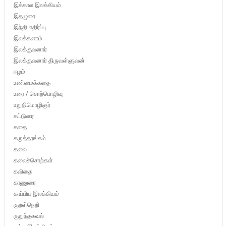
இக்கால இலக்கியம்
இதழுரை
இந்தி எதிர்ப்பு
இலக்கணம்
இலக்குவனார்
இலக்குவனார் திருவள்ளுவன்
ஈழம்
உண்மைக்கதை
உரை / சொற்பொழிவு
உறுதிமொழிஞர்
கட்டுரை
கதை
கருத்தரங்கம்
கலை
கலைச்சொற்கள்
கவிதை
காணுரை
காப்பிய இலக்கியம்
குறள்நெறி
குறுந்தகவல்