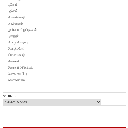
புதினம்
புதினம்
பொன்மொழி
மருத்துவம்
மு.இராமகிருட்டிணன்
முகநூல்
மொழிபெயர்ப்பு
மொழிப்போர்
விளையாட்டு
வெருளி
வெருளி அறிவியல்
வேலைவாய்ப்பு
வேளாண்மை
Archives