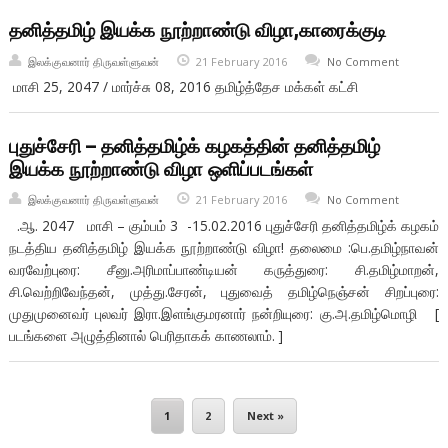
தனித்தமிழ் இயக்க நூற்றாண்டு விழா,காரைக்குடி
இலக்குவனார் திருவள்ளுவன்
21 February 2016
No Comment
மாசி 25, 2047 / மார்ச்சு 08, 2016 தமிழ்த்தேச மக்கள் கட்சி
புதுச்சேரி – தனித்தமிழ்க் கழகத்தின் தனித்தமிழ்
இயக்க நூற்றாண்டு விழா ஒளிப்படங்கள்
இலக்குவனார் திருவள்ளுவன்
21 February 2016
No Comment
.ஆ. 2047 மாசி – கும்பம் 3 -15.02.2016 புதுச்சேரி தனித்தமிழ்க் கழகம்
நடத்திய தனித்தமிழ் இயக்க நூற்றாண்டு விழா! தலைமை :பெ.தமிழ்நாவன்
வரவேற்புரை: சீனு.அரிமாப்பாண்டியன் கருத்துரை: சி.தமிழ்மாறன்,
சி.வெற்றிவேந்தன், முத்து.சேரன், புதுவைத் தமிழ்நெஞ்சன் சிறப்புரை:
முதுமுனைவர் புலவர் இரா.இளங்குமரனார் நன்றியுரை: கு.அ.தமிழ்மொழி [
படங்களை அழுத்தினால் பெரிதாகக் காணலாம். ]
1
2
Next »