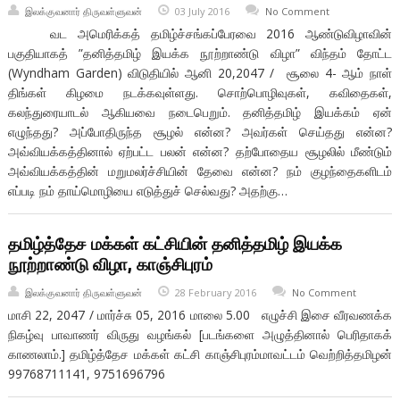
இலக்குவனார் திருவள்ளுவன்
03 July 2016
No Comment
வட அமெரிக்கத் தமிழ்ச்சங்கப்பேரவை 2016 ஆண்டுவிழாவின்
பகுதியாகத் ”தனித்தமிழ் இயக்க நூற்றாண்டு விழா” விந்தம் தோட்ட
(Wyndham Garden) விடுதியில் ஆனி 20,2047 / சூலை 4- ஆம் நாள்
திங்கள் கிழமை நடக்கவுள்ளது. சொற்பொழிவுகள், கவிதைகள்,
கலந்துரையாடல் ஆகியவை நடைபெறும். தனித்தமிழ் இயக்கம் ஏன்
எழுந்தது? அப்போதிருந்த சூழல் என்ன? அவர்கள் செய்தது என்ன?
அவ்வியக்கத்தினால் ஏற்பட்ட பலன் என்ன? தற்போதைய சூழலில் மீண்டும்
அவ்வியக்கத்தின் மறுமலர்ச்சியின் தேவை என்ன? நம் குழந்தைகளிடம்
எப்படி நம் தாய்மொழியை எடுத்துச் செல்வது? அதற்கு…
தமிழ்த்தேச மக்கள் கட்சியின் தனித்தமிழ் இயக்க
நூற்றாண்டு விழா, காஞ்சிபுரம்
இலக்குவனார் திருவள்ளுவன்
28 February 2016
No Comment
மாசி 22, 2047 / மார்ச்சு 05, 2016 மாலை 5.00 எழுச்சி இசை வீரவணக்க
நிகழ்வு பாவாணர் விருது வழங்கல் [படங்களை அழுத்தினால் பெரிதாகக்
காணலாம்.] தமிழ்த்தேச மக்கள் கட்சி காஞ்சிபுரம்மாவட்டம் வெற்றித்தமிழன்
99768711141, 9751696796