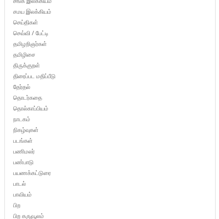
சங்க இலக்கியம்
சமய இலக்கியம்
செய்திகள்
செவ்வி / பேட்டி
தமிழறிஞர்கள்
தமிழிசை
திருக்குறள்
திரைப்பட மதிப்பீடு
தேர்தல்
தொடர்கதை
தொல்காப்பியம்
நாடகம்
நிகழ்வுகள்
படங்கள்
பணிமலர்
பண்பாடு
பயணக்கட்டுரை
பாடல்
பாவியம்
பிற
பிற கருவூலம்