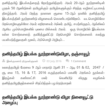
தனித்தமிழ் இயக்கத்தைத் தோற்றுவித்தார். அவர் 20-ஆம் நூற்றாண்டின்
முதல் 50 ஆண்டுகள் தமிழுக்கும் தமிழர்களுக்கும் சிறந்த வழிகாட்டியாகத்
திகழ்ந்தார். அவர் பிறந்த நாளான சூலை 15-ஆம் நாளில் தனித்தமிழ்
இயக்கத்தின் நூற்றாண்டு விழாவைக் கொண்டாடுகிறோம். வடமொழிக்கோ
பிறமொழிகளுக்கோ அவர் எதிரானவர் அல்லர். தமிழ், சமற்கிருதம், ஆங்கிலம்
ஆகிய மும்மொழிகளில் புலமை மிக்கவர் அவர். ஒரு மொழியில் இயல்பாக
உள்ள சொற்களைத் தவிர்த்துவிட்டு பிறமொழிச் சொற்களைக் கலந்து
பயன்படுத்துவதன் மூலம், அம்மொழி அழியும்…
தனித்தமிழ் இயக்க நூற்றாண்டுவிழா, தஞ்சாவூர்
இலக்குவனார் திருவள்ளுவன்
03 July 2016
1 Comment
உலகத்தமிழர் பேரவை 9 ஆம் மாநாடு ஆனி 31 – ஆடி 01 & 02, 2047 /
சூ லை 15, 16 & 17, 2016 கருத்தரங்கம் மகளிர் அரங்கம் நூல்கள்-
இதழ்கள் கண்காட்சி மலர் வெளியீடு விருது வழங்கல்
தனித்தமிழறிஞர்களைச் சிறப்பித்தல் பழ.நெடுமாறன்
தனித்தமிழ் இயக்க நூற்றாண்டு விழா நினைவூட்டு
அழைப்பு