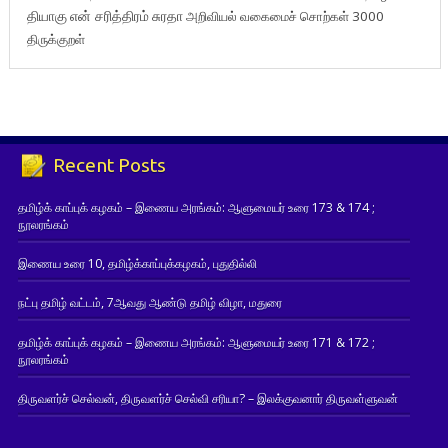
தியாகு
என் சரித்திரம்
சுரதா
அறிவியல் வகைமைச் சொற்கள் 3000
திருக்குறள்
Recent Posts
தமிழ்க் காப்புக் கழகம் – இணைய அரங்கம்: ஆளுமையர் உரை 173 & 174 ;
நூலரங்கம்
இணைய உரை 10, தமிழ்க்காப்புக்கழகம், புதுதில்லி
நட்பு தமிழ் வட்டம், 7ஆவது ஆண்டு தமிழ் விழா, மதுரை
தமிழ்க் காப்புக் கழகம் – இணைய அரங்கம்: ஆளுமையர் உரை 171 & 172 ;
நூலரங்கம்
திருவளர்ச் செல்வன், திருவளர்ச் செல்வி சரியா? – இலக்குவனார் திருவள்ளுவன்