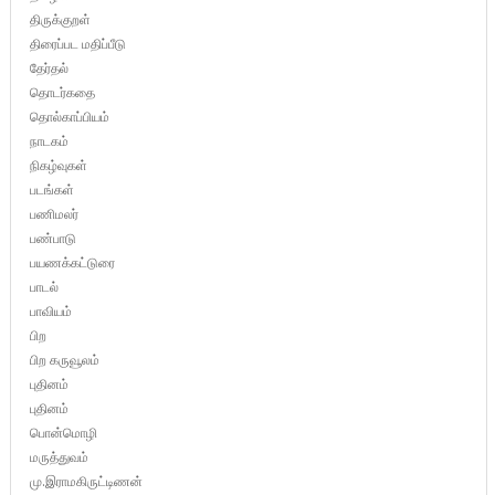
திருக்குறள்
திரைப்பட மதிப்பீடு
தேர்தல்
தொடர்கதை
தொல்காப்பியம்
நாடகம்
நிகழ்வுகள்
படங்கள்
பணிமலர்
பண்பாடு
பயணக்கட்டுரை
பாடல்
பாவியம்
பிற
பிற கருவூலம்
புதினம்
புதினம்
பொன்மொழி
மருத்துவம்
மு.இராமகிருட்டிணன்