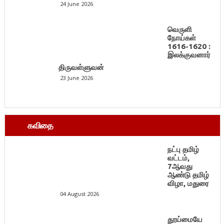
24 June 2026
வெருளி
நோய்கள்
1616-1620 :
இலக்குவனார்
திருவள்ளுவன்
23 June 2026
கவிதை
நட்பு தமிழ்
வட்டம்,
7ஆவது
ஆண்டு தமிழ்
விழா, மதுரை
04 August 2026
தூய்மையே