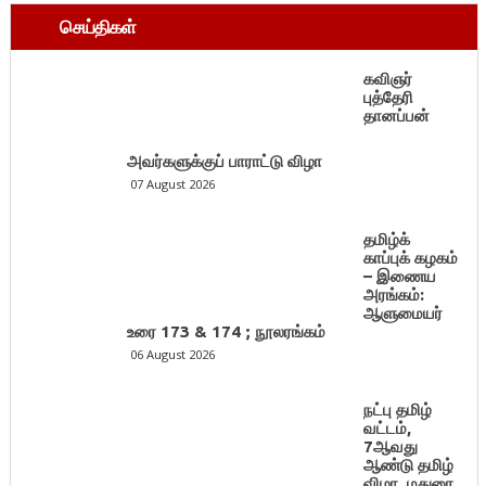
செய்திகள்
கவிஞர்
புத்தேரி
தானப்பன்
அவர்களுக்குப் பாராட்டு விழா
07 August 2026
தமிழ்க்
காப்புக் கழகம்
– இணைய
அரங்கம்:
ஆளுமையர்
உரை 173 & 174 ; நூலரங்கம்
06 August 2026
நட்பு தமிழ்
வட்டம்,
7ஆவது
ஆண்டு தமிழ்
விழா, மதுரை