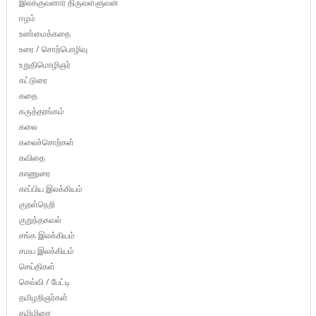
இலக்குவனார் திருவள்ளுவன்
ஈழம்
உண்மைக்கதை
உரை / சொற்பொழிவு
உறுதிமொழிஞர்
கட்டுரை
கதை
கருத்தரங்கம்
கலை
கலைச்சொற்கள்
கவிதை
காணுரை
காப்பிய இலக்கியம்
குறள்நெறி
குறுந்தகவல்
சங்க இலக்கியம்
சமய இலக்கியம்
செய்திகள்
செவ்வி / பேட்டி
தமிழறிஞர்கள்
தமிழிசை