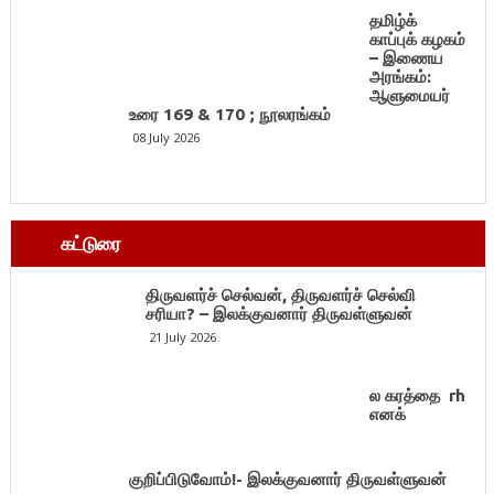
தமிழ்க்
காப்புக் கழகம்
– இணைய
அரங்கம்:
ஆளுமையர்
உரை 169 & 170 ; நூலரங்கம்
08 July 2026
கட்டுரை
திருவளர்ச் செல்வன், திருவளர்ச் செல்வி
சரியா? – இலக்குவனார் திருவள்ளுவன்
21 July 2026
ல கரத்தை rh
எனக்
குறிப்பிடுவோம்!- இலக்குவனார் திருவள்ளுவன்