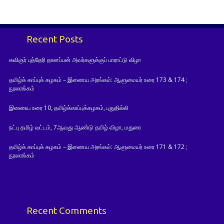
Recent Posts
கவிஞர் புத்தேரி தானப்பன் அவர்களுக்குப் பாராட்டு விழா
தமிழ்க் காப்புக் கழகம் – இணைய அரங்கம்: ஆளுமையர் உரை 173 & 174 ;
நூலரங்கம்
இணைய உரை 10, தமிழ்க்காப்புக்கழகம், புதுதில்லி
நட்பு தமிழ் வட்டம், 7ஆவது ஆண்டு தமிழ் விழா, மதுரை
தமிழ்க் காப்புக் கழகம் – இணைய அரங்கம்: ஆளுமையர் உரை 171 & 172 ;
நூலரங்கம்
Recent Comments