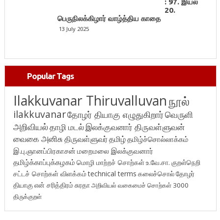
: 97. இயல்
20.
பெருநிலக்கிழார் வாழ்த்திய காதை
13 July 2025
Popular Tags
Ilakkuvanar Thiruvalluvan
நூல்
ilakkuvanar
தோழர் தியாகு எழுதுகிறார்
வெருளி
அறிவியல்
தாழி மடல்
இலக்குவனார் திருவள்ளுவன்
வைகை அனிசு
திருவள்ளுவர்
தமிழ்
தமிழ்ச்சொல்லாக்கம்
இ.பு.ஞானப்பிரகாசன்
மறைமலை இலக்குவனார்
தமிழ்க்காப்புக்கழகம்
மொழி மாற்றச் சொற்கள்
உ.வே.சா.
குறள்நெறி
சட்டச் சொற்கள் விளக்கம்
technical terms
கலைச்சொல்
தோழர்
தியாகு
என் சரித்திரம்
சுரதா
அறிவியல் வகைமைச் சொற்கள் 3000
திருக்குறள்