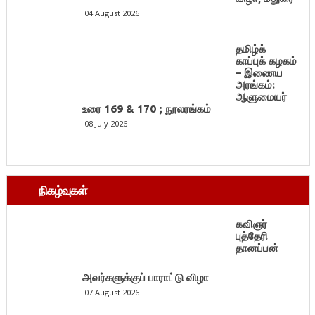
04 August 2026
தமிழ்க்
காப்புக் கழகம்
– இணைய
அரங்கம்:
ஆளுமையர்
உரை 169 & 170 ; நூலரங்கம்
08 July 2026
நிகழ்வுகள்
கவிஞர்
புத்தேரி
தானப்பன்
அவர்களுக்குப் பாராட்டு விழா
07 August 2026