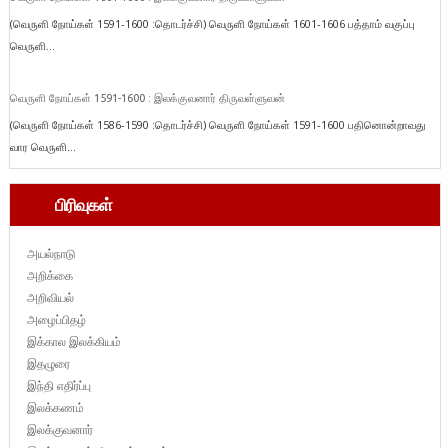
(வெருளி நோய்கள் 1591-1600 :தொடர்ச்சி) வெருளி நோய்கள் 1601-1606 பத்தாம் வகுப்பு
வெருளி...
வெருளி நோய்கள் 1591-1600 : இலக்குவனார் திருவள்ளுவன்
(வெருளி நோய்கள் 1586-1590 :தொடர்ச்சி) வெருளி நோய்கள் 1591-1600 பதினொன்றாவது
வார வெருளி...
பிரிவுகள்
அயல்நாடு
அறிக்கை
அறிவியல்
அழைப்பிதழ்
இக்கால இலக்கியம்
இதழுரை
இந்தி எதிர்ப்பு
இலக்கணம்
இலக்குவனார்