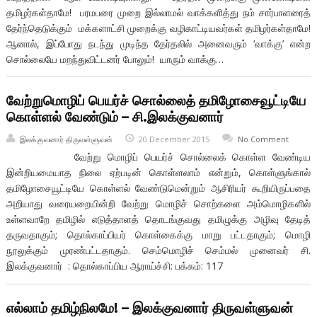
தமிழர்கள்தாமே! பரமபரை முறை இல்லாமல் வாக்களித்து நம் சார்பாளரைத்
தேர்ந்தெடுக்கும் மக்களாட்சி முறைக்கு வழிகாட்டியவர்கள் தமிழர்கள்தாமே!
ஆனால், இப்போது நடந்து முடிந்த தேர்தலில் அனைவரும் ‘வாக்கு’ என்ற
சொல்லையே மறந்துவிட்டனர் போலும்! யாரும் வாக்கு…
வேற்றுமொழிப் பெயர்ச் சொல்லைத் தமிழோசைவூட்டியே
கொள்ளல் வேண்டும் – சி.இலக்குவனார்
இலக்குவனார் திருவள்ளுவன்
20 December 2015
No Comment
வேற்று மொழிப் பெயர்ச் சொல்லைக் கொள்ள வேண்டிய
இன்றியமையாத நிலை ஏற்படின் கொள்ளலாம் என்றும், கொள்ளுங்கால்
தமிழோசையூட்டியே கொள்ளல் வேண்டுமென்றும் ஆசிரியர் கூறியிருப்பதை
அறியாது வரையறையின்றி வேற்று மொழிச் சொற்களை அம்மொழிகளில்
உள்ளவாறே தமிழில் எடுத்தாளத் தொடங்குவது தமிழுக்கு அழிவு தேடித்
தருவதாகும்; தொல்காப்பியர் கொள்கைக்கு மாறு பட்டதாகும்; மொழி
நூலுக்கும் முரண்பட்டதாகும். செம்மொழிச் செம்மல் முனைவர் சி.
இலக்குவனார் : தொல்காப்பிய ஆராய்ச்சி: பக்கம்: 117
எல்லாம் தமிழ்நிலமே! – இலக்குவனார் திருவள்ளுவன்