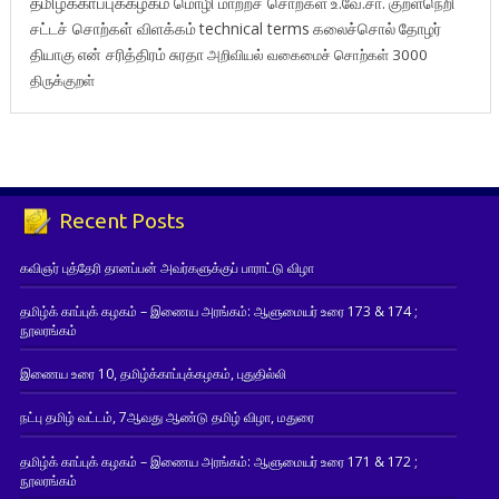
தமிழ்க்காப்புக்கழகம்
மொழி மாற்றச் சொற்கள்
உ.வே.சா.
குறள்நெறி
சட்டச் சொற்கள் விளக்கம்
technical terms
கலைச்சொல்
தோழர்
தியாகு
என் சரித்திரம்
சுரதா
அறிவியல் வகைமைச் சொற்கள் 3000
திருக்குறள்
Recent Posts
கவிஞர் புத்தேரி தானப்பன் அவர்களுக்குப் பாராட்டு விழா
தமிழ்க் காப்புக் கழகம் – இணைய அரங்கம்: ஆளுமையர் உரை 173 & 174 ;
நூலரங்கம்
இணைய உரை 10, தமிழ்க்காப்புக்கழகம், புதுதில்லி
நட்பு தமிழ் வட்டம், 7ஆவது ஆண்டு தமிழ் விழா, மதுரை
தமிழ்க் காப்புக் கழகம் – இணைய அரங்கம்: ஆளுமையர் உரை 171 & 172 ;
நூலரங்கம்