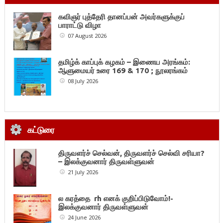
கவிஞர் புத்தேரி தானப்பன் அவர்களுக்குப்
பாராட்டு விழா
07 August 2026
தமிழ்க் காப்புக் கழகம் – இணைய அரங்கம்:
ஆளுமையர் உரை 169 & 170 ; நூலரங்கம்
08 July 2026
கட்டுரை
திருவளர்ச் செல்வன், திருவளர்ச் செல்வி சரியா?
– இலக்குவனார் திருவள்ளுவன்
21 July 2026
ல கரத்தை rh எனக் குறிப்பிடுவோம்!-
இலக்குவனார் திருவள்ளுவன்
24 June 2026