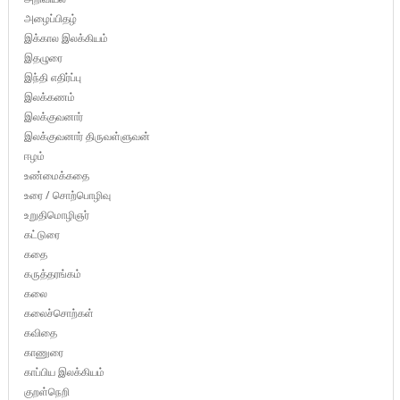
அழைப்பிதழ்
இக்கால இலக்கியம்
இதழுரை
இந்தி எதிர்ப்பு
இலக்கணம்
இலக்குவனார்
இலக்குவனார் திருவள்ளுவன்
ஈழம்
உண்மைக்கதை
உரை / சொற்பொழிவு
உறுதிமொழிஞர்
கட்டுரை
கதை
கருத்தரங்கம்
கலை
கலைச்சொற்கள்
கவிதை
காணுரை
காப்பிய இலக்கியம்
குறள்நெறி