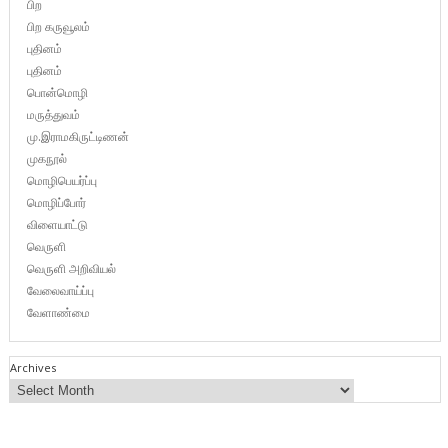
பிற
பிற கருவூலம்
புதினம்
புதினம்
பொன்மொழி
மருத்துவம்
மு.இராமகிருட்டிணன்
முகநூல்
மொழிபெயர்ப்பு
மொழிப்போர்
விளையாட்டு
வெருளி
வெருளி அறிவியல்
வேலைவாய்ப்பு
வேளாண்மை
Archives