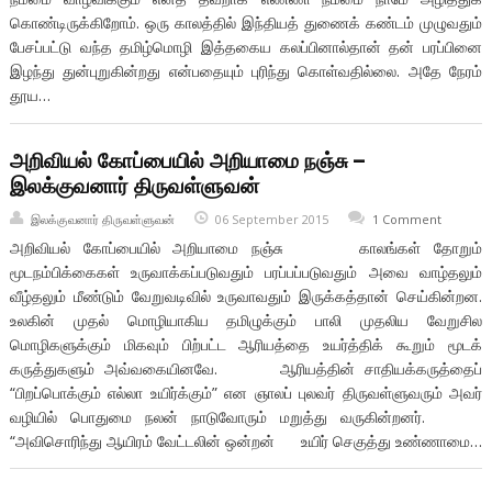
கொண்டிருக்கிறோம். ஒரு காலத்தில் இந்தியத் துணைக் கண்டம் முழுவதும்
பேசப்பட்டு வந்த தமிழ்மொழி இத்தகைய கலப்பினால்தான் தன் பரப்பினை
இழந்து துன்புறுகின்றது என்பதையும் புரிந்து கொள்வதில்லை. அதே நேரம்
தூய…
அறிவியல் கோப்பையில் அறியாமை நஞ்சு –
இலக்குவனார் திருவள்ளுவன்
இலக்குவனார் திருவள்ளுவன்
06 September 2015
1 Comment
அறிவியல் கோப்பையில் அறியாமை நஞ்சு காலங்கள் தோறும்
மூடநம்பிக்கைகள் உருவாக்கப்படுவதும் பரப்பப்படுவதும் அவை வாழ்தலும்
வீழ்தலும் மீண்டும் வேறுவடிவில் உருவாவதும் இருக்கத்தான் செய்கின்றன.
உலகின் முதல் மொழியாகிய தமிழுக்கும் பாலி முதலிய வேறுசில
மொழிகளுக்கும் மிகவும் பிற்பட்ட ஆரியத்தை உயர்த்திக் கூறும் மூடக்
கருத்துகளும் அவ்வகையினவே. ஆரியத்தின் சாதியக்கருத்தைப்
“பிறப்பொக்கும் எல்லா உயிர்க்கும்” என ஞாலப் புலவர் திருவள்ளுவரும் அவர்
வழியில் பொதுமை நலன் நாடுவோரும் மறுத்து வருகின்றனர்.
“அவிசொரிந்து ஆயிரம் வேட்டலின் ஒன்றன் உயிர் செகுத்து உண்ணாமை…