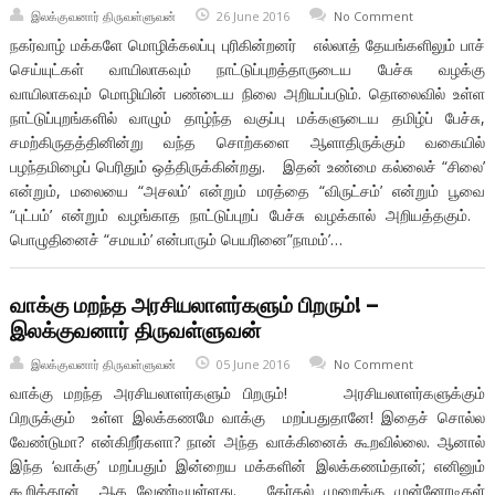
இலக்குவனார் திருவள்ளுவன்
26 June 2016
No Comment
நகர்வாழ் மக்களே மொழிக்கலப்பு புரிகின்றனர் எல்லாத் தேயங்களிலும் பாச்
செய்யுட்கள் வாயிலாகவும் நாட்டுப்புறத்தாருடைய பேச்சு வழக்கு
வாயிலாகவும் மொழியின் பண்டைய நிலை அறியப்படும். தொலைவில் உள்ள
நாட்டுப்புறங்களில் வாழும் தாழ்ந்த வகுப்பு மக்களுடைய தமிழ்ப் பேச்சு,
சமற்கிருதத்தினின்று வந்த சொற்களை ஆளாதிருக்கும் வகையில்
பழந்தமிழைப் பெரிதும் ஒத்திருக்கின்றது. இதன் உண்மை கல்லைச் “சிலை’
என்றும், மலையை “அசலம்’ என்றும் மரத்தை “விருட்சம்’ என்றும் பூவை
“புட்பம்’ என்றும் வழங்காத நாட்டுப்புறப் பேச்சு வழக்கால் அறியத்தகும்.
பொழுதினைச் “சமயம்’ என்பாரும் பெயரினை”நாமம்’…
வாக்கு மறந்த அரசியலாளர்களும் பிறரும்! –
இலக்குவனார் திருவள்ளுவன்
இலக்குவனார் திருவள்ளுவன்
05 June 2016
No Comment
வாக்கு மறந்த அரசியலாளர்களும் பிறரும்! அரசியலாளர்களுக்கும்
பிறருக்கும் உள்ள இலக்கணமே வாக்கு மறப்பதுதானே! இதைச் சொல்ல
வேண்டுமா? என்கிறீர்களா? நான் அந்த வாக்கினைக் கூறவில்லை. ஆனால்
இந்த ‘வாக்கு’ மறப்பதும் இன்றைய மக்களின் இலக்கணம்தான்; எனினும்
கூறித்தான் ஆக வேண்டியுள்ளது. தேர்தல் முறைக்கு முன்னோடிகள்