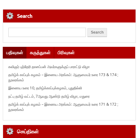
Search
பதிவுகள்
கருத்துகள்
பிரிவுகள்
கவிஞர் புத்தேரி தானப்பன் அவர்களுக்குப் பாராட்டு விழா
தமிழ்க் காப்புக் கழகம் – இணைய அரங்கம்: ஆளுமையர் உரை 173 & 174 ;
நூலரங்கம்
இணைய உரை 10, தமிழ்க்காப்புக்கழகம், புதுதில்லி
நட்பு தமிழ் வட்டம், 7ஆவது ஆண்டு தமிழ் விழா, மதுரை
தமிழ்க் காப்புக் கழகம் – இணைய அரங்கம்: ஆளுமையர் உரை 171 & 172 ;
நூலரங்கம்
செய்திகள்