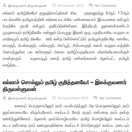
இலக்குவனார் திருவள்ளுவன்
04 October 2015
No Comment
எல்லாம் தமிழ்நிலமே! குறுஞ்செய்திகள் சில. புறநானூற்று 6ஆம் 17ஆம்
பாடல்களில் தமிழகத்தின் எல்லை வடக்கே பனிமலையாம் இமயமலை என்றும்
தெற்கே குமரி என்றும் குறிப்பிடுகின்றன. இந்தியத் துணைக்கண்டம்
முழுமையும் தமிழ்நிலமே என்னும் பொழுது இதன் ஒரு பகுதியாகிய கருநாடக
மாநிலமும் தமிழ் நிலமே. ஊர் என்ற பின்னொட்டும் தமிழுக்குரியதே. எனவே,
மைசூர், பெங்களூர், மங்களூர், பிசப்பூர், சிக்மகளூர் எனக் கருநாடகத்தில்
அமைந்துள்ள பல ஊர்களும் அவை தமிழ்ப்பகுதியாக விளங்கியமைக்குச்
சான்றாகும். எருமையூர் எனத் தமிழ் மன்னர்களால் ஆளப்பட்ட தமிழர்
வாழ்ந்த…
எல்லாச் சொல்லும் தமிழ் குறித்தனவே! – இலக்குவனார்
திருவள்ளுவன்
இலக்குவனார் திருவள்ளுவன்
06 September 2015
No Comment
உணவுப் பொருளாயினும் நாம் பயன்படுத்தும் பிற பொருளாயினும் நாம்
தூய்மையையே விரும்புவோம். கலப்படம் கேடு தரும் என்பதை நாம் நன்கு
உணர்ந்துள்ளோம். ஆனால் தாய்மொழியாகிய தமிழ் மொழியிலும் கலப்படம்
கூடா என்பதை நாம் உணருவதில்லை. கலப்படச் சொற்களும் கலப்பட நடையும்
நம்மை வாழ்விக்கும் எனத் தவறாக எண்ணி நம்மை நாமே அழித்துக்