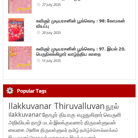
27 July 2025
கவிஞர் முடியரசனின் பூங்கொடி : 98: கோமகன்
வியப்பு
20 July 2025
கவிஞர் முடியரசனின் பூங்கொடி : 97. இயல் 20.
பெருநிலக்கிழார் வாழ்த்திய காதை
13 July 2025
Popular Tags
Ilakkuvanar Thiruvalluvan
நூல்
ilakkuvanar
தோழர் தியாகு எழுதுகிறார்
வெருளி
அறிவியல்
தாழி மடல்
இலக்குவனார் திருவள்ளுவன்
வைகை அனிசு
திருவள்ளுவர்
தமிழ்
தமிழ்ச்சொல்லாக்கம்
இ.பு.ஞானப்பிரகாசன்
மறைமலை இலக்குவனார்