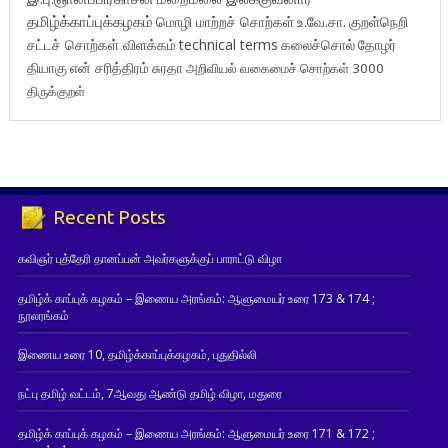
தமிழ்க்காப்புக்கழகம்
மொழி மாற்றச் சொற்கள்
உ.வே.சா.
குறள்நெறி
சட்டச் சொற்கள் விளக்கம்
technical terms
கலைச்சொல்
தோழர்
தியாகு
என் சரித்திரம்
சுரதா
அறிவியல் வகைமைச் சொற்கள் 3000
திருக்குறள்
Recent Posts
கவிஞர் புத்தேரி தானப்பன் அவர்களுக்குப் பாராட்டு விழா
தமிழ்க் காப்புக் கழகம் – இணைய அரங்கம்: ஆளுமையர் உரை 173 & 174 ;
நூலரங்கம்
இணைய உரை 10, தமிழ்க்காப்புக்கழகம், புதுதில்லி
நட்பு தமிழ் வட்டம், 7ஆவது ஆண்டு தமிழ் விழா, மதுரை
தமிழ்க் காப்புக் கழகம் – இணைய அரங்கம்: ஆளுமையர் உரை 171 & 172 ;