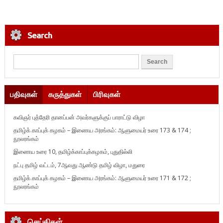
Search
பதிவுகள்
கருத்துகள்
பிரிவுகள்
கவிஞர் புத்தேரி தானப்பன் அவர்களுக்குப் பாராட்டு விழா
தமிழ்க் காப்புக் கழகம் – இணைய அரங்கம்: ஆளுமையர் உரை 173 & 174 ;
நூலரங்கம்
இணைய உரை 10, தமிழ்க்காப்புக்கழகம், புதுதில்லி
நட்பு தமிழ் வட்டம், 7ஆவது ஆண்டு தமிழ் விழா, மதுரை
தமிழ்க் காப்புக் கழகம் – இணைய அரங்கம்: ஆளுமையர் உரை 171 & 172 ;
நூலரங்கம்
செய்திகள்