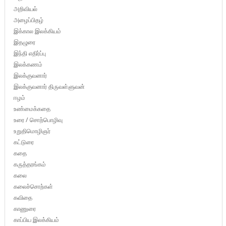
அறிவியல்
அழைப்பிதழ்
இக்கால இலக்கியம்
இதழுரை
இந்தி எதிர்ப்பு
இலக்கணம்
இலக்குவனார்
இலக்குவனார் திருவள்ளுவன்
ஈழம்
உண்மைக்கதை
உரை / சொற்பொழிவு
உறுதிமொழிஞர்
கட்டுரை
கதை
கருத்தரங்கம்
கலை
கலைச்சொற்கள்
கவிதை
காணுரை
காப்பிய இலக்கியம்