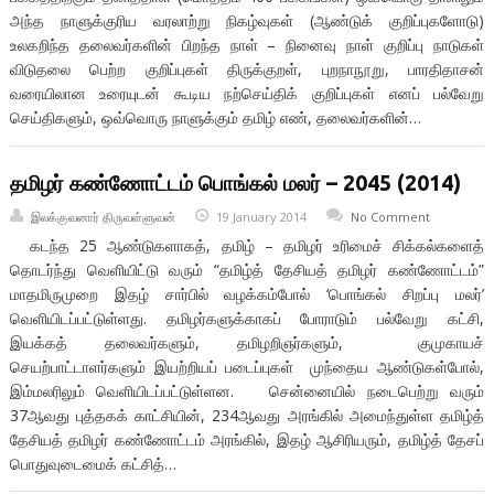
அந்த நாளுக்குரிய வரலாற்று நிகழ்வுகள் (ஆண்டுக் குறிப்புகளோடு)
உலகறிந்த தலைவர்களின் பிறந்த நாள் – நினைவு நாள் குறிப்பு நாடுகள்
விடுதலை பெற்ற குறிப்புகள் திருக்குறள், புறநாநூறு, பாரதிதாசன்
வரையிலான உரையுடன் கூடிய நற்செய்திக் குறிப்புகள் எனப் பல்வேறு
செய்திகளும், ஒவ்வொரு நாளுக்கும் தமிழ் எண், தலைவர்களின்…
தமிழர் கண்ணோட்டம் பொங்கல் மலர் – 2045 (2014)
இலக்குவனார் திருவள்ளுவன்
19 January 2014
No Comment
கடந்த 25 ஆண்டுகளாகத், தமிழ் – தமிழர் உரிமைச் சிக்கல்களைத்
தொடர்ந்து வெளியிட்டு வரும் “தமிழ்த் தேசியத் தமிழர் கண்ணோட்டம்”
மாதமிருமுறை இதழ் சார்பில் வழக்கம்போல் ‘பொங்கல் சிறப்பு மலர்’
வெளியிடப்பட்டுள்ளது. தமிழர்களுக்காகப் போராடும் பல்வேறு கட்சி,
இயக்கத் தலைவர்களும், தமிழறிஞர்களும், குமுகாயச்
செயற்பாட்டாளர்களும் இயற்றியப் படைப்புகள் முந்தைய ஆண்டுகள்போல்,
இம்மலரிலும் வெளியிடப்பட்டுள்ளன. சென்னையில் நடைபெற்று வரும்
37ஆவது புத்தகக் காட்சியின், 234ஆவது அரங்கில் அமைந்துள்ள தமிழ்த்
தேசியத் தமிழர் கண்ணோட்டம் அரங்கில், இதழ் ஆசிரியரும், தமிழ்த் தேசப்
பொதுவுடைமைக் கட்சித்…