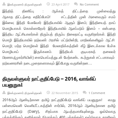
இலக்குவனார் திருவள்ளுவன்
23 April 2017
No Comment
இந்தித் திணிப்பு : ஆக்கத் திட்டத்தை முன்வைத்து
ஆகாத திட்டத்தை எதிர்ப்போம்! சட்டத்தின் முன் அனைவரும் சமம்
இல்லை; இந்தி பேசுவோர் இந்தியாவில் ஆளும் இனம்; இந்தியைத் தாய்
மொழியாகக் கொள்ளாதோர் இந்தியாவில் ஆளப்படும் இனம் – என்பதை
இந்திய ஆட்சியாளர்கள் திரும்பத் திரும்ப நிலைநாட்டி வருகிறார்கள். இந்தி
மொழி இந்தியாவில் நடுவண் அரசில் மட்டுமின்றி, மாநிலங்களிலும் ஆட்சி
மொழி; மற்ற மொழிகள் இந்தி மேலாதிக்கத்தின் கீழ் இடைக்கால பேச்சு
மொழியாய் இருக்கலாம். இந்தியக் குடியரசுத் தலைவர்
பிரணாபு(முகர்சியின்) கையொப்பத்துடன் மேற்கண்ட கூற்றுகள் சட்டமாகவும்
நடுவணரசின் நடைமுறைகளாகவும் இப்போது வருகின்றன….
திருவள்ளுவர் நாட்குறிப்பேடு – 2016, வாங்கிப்
பயனுறுக!
இலக்குவனார் திருவள்ளுவன்
22 November 2015
1 Comment
2016ஆம் ஆண்டிற்கான தமிழ் நாட்குறிப்பேடு வாங்கிப் பயனுறுக! எமது
பன்மைவெளி வெளியீட்டகத்தின் சார்பில், 2016ஆம் ஆண்டிற்கான தமிழ்
நாட்குறிப்பேடு (Dairy), சிறப்பாக ஆயத்தமாகியுள்ளது. ஒவ்வொரு
பக்கத்திற்கும் தனித்தாள் (மொத்தம் 400 பக்கங்கள்) ஒவ்வொரு தாளிலும்