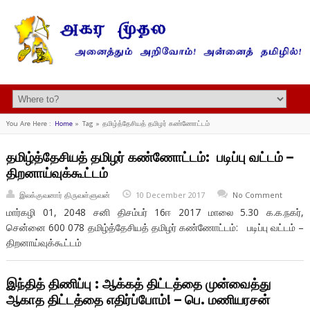
You Are Here :
Home
»
Tag »
தமிழ்த்தேசியத் தமிழர் கண்ணோட்டம்
தமிழ்த்தேசியத் தமிழர் கண்ணோட்டம்: படிப்பு வட்டம் –
திறனாய்வுக்கூட்டம்
இலக்குவனார் திருவள்ளுவன்
10 December 2017
No Comment
மார்கழி 01, 2048 சனி திசம்பர் 16ஈ 2017 மாலை 5.30 க.க.நகர்,
சென்னை 600 078 தமிழ்த்தேசியத் தமிழர் கண்ணோட்டம்: படிப்பு வட்டம் –
திறனாய்வுக்கூட்டம்
இந்தித் திணிப்பு : ஆக்கத் திட்டத்தை முன்வைத்து
ஆகாத திட்டத்தை எதிர்ப்போம்! – பெ. மணியரசன்