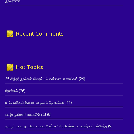
நூலரங்கம்
Recent Comments
Hot Topics
85 சித்தர் நூல்கள் விவரம் - பொன்னையா சாமிகள்
(29)
நோக்கம்
(26)
ம.சோ.விக்டர் இணையத்தளம் தொடக்கம்
(11)
வாழ்த்துங்கள்! வளர்கிறோம்!
(9)
தமிழர் வரலாறு வினா விடை போட்டி- 1400 பள்ளி மாணவர்கள் பங்கேற்பு
(9)