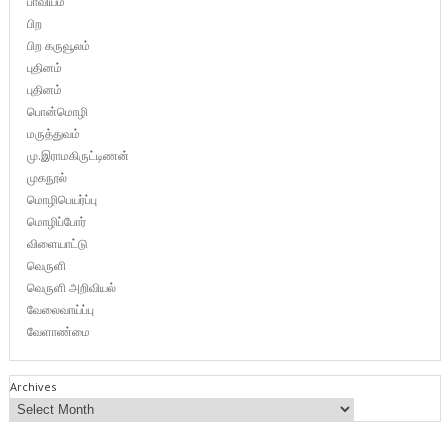
பாவியம்
பிற
பிற கருவூலம்
புதினம்
புதினம்
பொன்மொழி
மருத்துவம்
மு.இராமகிருட்டிணன்
முகநூல்
மொழிபெயர்ப்பு
மொழிப்போர்
விளையாட்டு
வெருளி
வெருளி அறிவியல்
வேலைவாய்ப்பு
வேளாண்மை
Archives