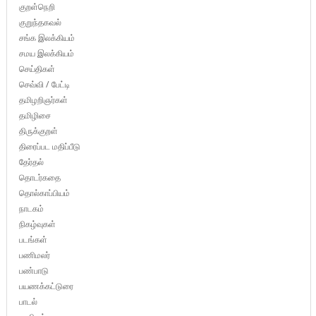
குறள்நெறி
குறுந்தகவல்
சங்க இலக்கியம்
சமய இலக்கியம்
செய்திகள்
செவ்வி / பேட்டி
தமிழறிஞர்கள்
தமிழிசை
திருக்குறள்
திரைப்பட மதிப்பீடு
தேர்தல்
தொடர்கதை
தொல்காப்பியம்
நாடகம்
நிகழ்வுகள்
படங்கள்
பணிமலர்
பண்பாடு
பயணக்கட்டுரை
பாடல்