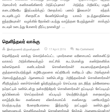
அமைச்சர் கண்கலங்கினார் அடுப்புப்புகை! அடுத்த அறிவிப்பு மதுக்
கடையிலேயே இறப்பவர்க்குப் பிதைக்கப் பணம் இலவசம்! எந்தக்
கடவுளிடமும் சிறைமீட்க வேண்டுமென்று யாகம் நடத்துவதில்லை
ஐந்தறிவுகள்! வழக்கில் தோல்வி பயந்து வாழ்ந்தன பேருந்துகள்! காக்கும்
கடவுள் உடைந்து போனார் தீர்ப்பு நாளன்று! …
தெளிந்தவர் வாக்கு
இலக்குவனார் திருவள்ளுவன்
17 April 2016
No Comment
தெளிந்தவர் வாக்கு கொடுக்கப்பட்ட புகார்களை வரிசையாய் எண்களிட்டு
வாகாய் அடுக்கிவைக்கும் காட்சிக் கூடமொன்று கண்டுகளிக்க
உள்ளதெனக் கண்டவர்கள் சொன்னார்கள்! கயமைத்தனத்தைக்
குத்தகையெடுத்துக் கழிபேருவகை எய்தியோர் களிநடம் புரிய அரங்குகள்
அமைத்துத்தரும் ஆணையம் உண்டென்று அறிந்தவர்கள் சொன்னார்கள்!
சீர்திருத்தம் எனச்சொல்லி ஓர்திருத்தமும் செய்யாத நாடறிந்த நல்லோரவை
நம்நாட்டில் உண்டென்று நன்கறிந்தோர் சொன்னார்கள்! தப்படியும் சேப்படியும்
ஒப்பில்லாமல் செய்தவர்கள் எப்படியும் வெற்றிபெற்றுக் கறைவாழ்வு
வாழ்ந்திடவே கலங்கரை விளக்கமாய்க் கலங்காது பணியாற்றும்
மெத்தபடித்த மேதையோரவை இத்தமிழ் நாட்டிலும் உண்டெனும்
உண்மையைத் தெளிந்தவர்கள் சொன்னார்கள் தேர்தல் ஆணையமென்று!