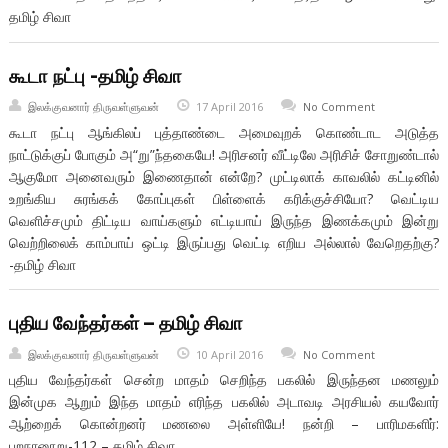
தமிழ் சிவா
கூடா நட்பு -தமிழ் சிவா
இலக்குவனார் திருவள்ளுவன்
17 April 2016
No Comment
கூடா நட்பு ஆங்கிலப் புத்தாண்டை அமைவுறக் கொண்டாட அடுத்த
நாட்டுக்குப் போகும் அ“று”ந்தகையே! அரிசனர் வீட்டிலே அரிசிச் சோறுண்டால்
ஆகுமோ அனைவரும் இணைதான் என்றே? முட்டிலாக் காவலில் கட்டினில்
உறங்கிய சுரங்கக் கோப்புகள் பிள்ளைக் கரிக்குச்சியோ? வெட்டிய
வெளிச்சமும் திட்டிய வாய்களும் எட்டியாய் இருந்த இணக்கமும் இன்று
வெற்றிலைக் காம்பாய் ஒட்டி இருப்பது வெட்டி எறிய அல்லால் வேறெதற்கு?
-தமிழ் சிவா
புதிய வேந்தர்கள் – தமிழ் சிவா
இலக்குவனார் திருவள்ளுவன்
10 April 2016
No Comment
புதிய வேந்தர்கள் சென்ற மாதம் செறிந்த பகலில் இருந்தன மணலும்
இன்முக ஆறும் இந்த மாதம் எரிந்த பகலில் அடாவடி அரசியல் கயவோர்
ஆற்றைக் கொன்றனர் மணலை அள்ளியே! நன்றி – பாரிமகளிர்:
புறநானூறு-112 – தமிழ் சிவா