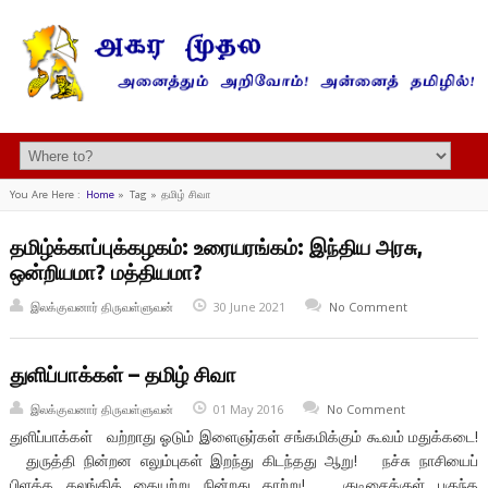
You Are Here :
Home
»
Tag »
தமிழ் சிவா
தமிழ்க்காப்புக்கழகம்: உரையரங்கம்: இந்திய அரசு,
ஒன்றியமா? மத்தியமா?
இலக்குவனார் திருவள்ளுவன்
30 June 2021
No Comment
துளிப்பாக்கள் – தமிழ் சிவா
இலக்குவனார் திருவள்ளுவன்
01 May 2016
No Comment
துளிப்பாக்கள் வற்றாது ஓடும் இளைஞர்கள் சங்கமிக்கும் கூவம் மதுக்கடை!
துருத்தி நின்றன எலும்புகள் இறந்து கிடந்தது ஆறு! நச்சு நாசியைப்
பிளக்க கலங்கிக் கையற்று நின்றது காற்று! குடிசைக்குள் புகுந்த