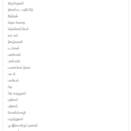
திருக்குறள்
திரைப்பட மதிப்பீடு
தேர்தல்
தொடர்கதை
தொல்காப்பியம்
நாடகம்
நிகழ்வுகள்
படங்கள்
பணிமலர்
பண்பாடு
பயணக்கட்டுரை
பாடல்
பாவியம்
பிற
பிற கருவூலம்
புதினம்
புதினம்
பொன்மொழி
மருத்துவம்
மு.இராமகிருட்டிணன்