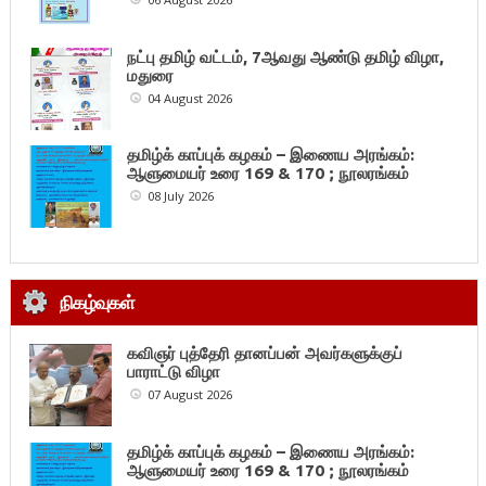
நட்பு தமிழ் வட்டம், 7ஆவது ஆண்டு தமிழ் விழா,
மதுரை
04 August 2026
தமிழ்க் காப்புக் கழகம் – இணைய அரங்கம்:
ஆளுமையர் உரை 169 & 170 ; நூலரங்கம்
08 July 2026
நிகழ்வுகள்
கவிஞர் புத்தேரி தானப்பன் அவர்களுக்குப்
பாராட்டு விழா
07 August 2026
தமிழ்க் காப்புக் கழகம் – இணைய அரங்கம்:
ஆளுமையர் உரை 169 & 170 ; நூலரங்கம்