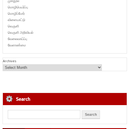
முகநூல்
மொழிபெயர்ப்பு
மொழிப்போர்
விளையாட்டு
வெருளி
வெருளி அறிவியல்
வேலைவாய்ப்பு
வேளாண்மை
Archives
Search