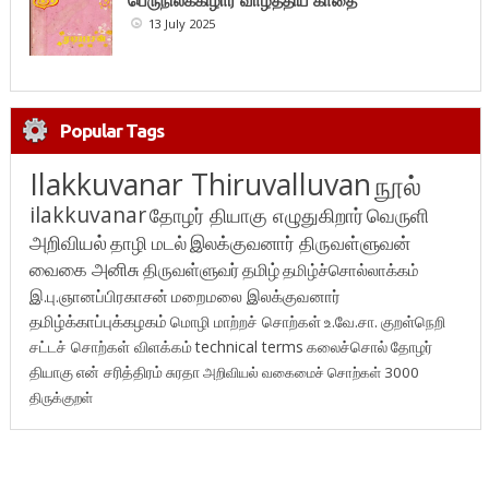
பெருநிலக்கிழார் வாழ்த்திய காதை
13 July 2025
Popular Tags
Ilakkuvanar Thiruvalluvan
நூல்
ilakkuvanar
தோழர் தியாகு எழுதுகிறார்
வெருளி
அறிவியல்
தாழி மடல்
இலக்குவனார் திருவள்ளுவன்
வைகை அனிசு
திருவள்ளுவர்
தமிழ்
தமிழ்ச்சொல்லாக்கம்
இ.பு.ஞானப்பிரகாசன்
மறைமலை இலக்குவனார்
தமிழ்க்காப்புக்கழகம்
மொழி மாற்றச் சொற்கள்
உ.வே.சா.
குறள்நெறி
சட்டச் சொற்கள் விளக்கம்
technical terms
கலைச்சொல்
தோழர்
தியாகு
என் சரித்திரம்
சுரதா
அறிவியல் வகைமைச் சொற்கள் 3000
திருக்குறள்