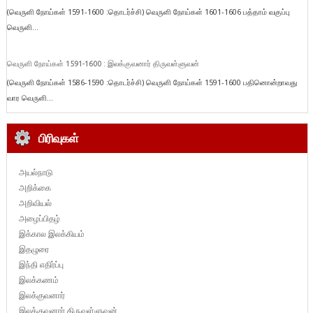
(வெருளி நோய்கள் 1591-1600 :தொடர்ச்சி) வெருளி நோய்கள் 1601-1606 பத்தாம் வகுப்பு
வெருளி...
வெருளி நோய்கள் 1591-1600 : இலக்குவனார் திருவள்ளுவன்
(வெருளி நோய்கள் 1586-1590 :தொடர்ச்சி) வெருளி நோய்கள் 1591-1600 பதினொன்றாவது
வார வெருளி...
பிரிவுகள்
அயல்நாடு
அறிக்கை
அறிவியல்
அழைப்பிதழ்
இக்கால இலக்கியம்
இதழுரை
இந்தி எதிர்ப்பு
இலக்கணம்
இலக்குவனார்
இலக்குவனார் திருவள்ளுவன்