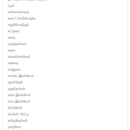
ஈழம்
உண்மைக்கதை
உரை / சொற்பொழிவு
உறுதிமொழிஞர்
கட்டுரை
கதை
கருத்தரங்கம்
கலை
கலைச்சொற்கள்
கவிதை
காணுரை
காப்பிய இலக்கியம்
குறள்நெறி
குறுந்தகவல்
சங்க இலக்கியம்
சமய இலக்கியம்
செய்திகள்
செவ்வி / பேட்டி
தமிழறிஞர்கள்
தமிழிசை