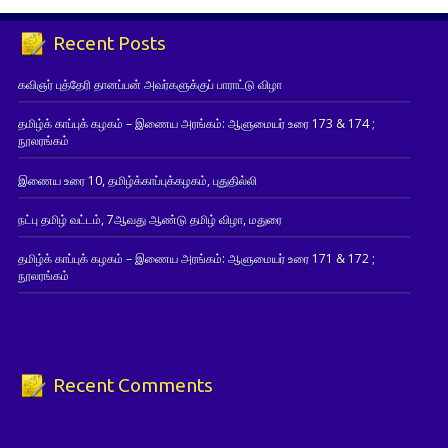
Recent Posts
கவிஞர் புத்தேரி தானப்பன் அவர்களுக்குப் பாராட்டு விழா
தமிழ்க் காப்புக் கழகம் – இணைய அரங்கம்: ஆளுமையர் உரை 173 & 174 ;
நூலரங்கம்
இணைய உரை 10, தமிழ்க்காப்புக்கழகம், புதுதில்லி
நட்பு தமிழ் வட்டம், 7ஆவது ஆண்டு தமிழ் விழா, மதுரை
தமிழ்க் காப்புக் கழகம் – இணைய அரங்கம்: ஆளுமையர் உரை 171 & 172 ;
நூலரங்கம்
Recent Comments