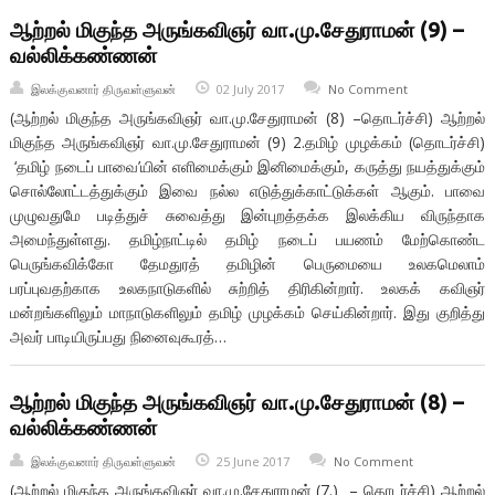
ஆற்றல் மிகுந்த அருங்கவிஞர் வா.மு.சேதுராமன் (9) –
வல்லிக்கண்ணன்
இலக்குவனார் திருவள்ளுவன்
02 July 2017
No Comment
(ஆற்றல் மிகுந்த அருங்கவிஞர் வா.மு.சேதுராமன் (8) –தொடர்ச்சி) ஆற்றல்
மிகுந்த அருங்கவிஞர் வா.மு.சேதுராமன் (9) 2.தமிழ் முழக்கம் (தொடர்ச்சி)
‘தமிழ் நடைப் பாவை’யின் எளிமைக்கும் இனிமைக்கும், கருத்து நயத்துக்கும்
சொல்லோட்டத்துக்கும் இவை நல்ல எடுத்துக்காட்டுக்கள் ஆகும். பாவை
முழுவதுமே படித்துச் சுவைத்து இன்புறத்தக்க இலக்கிய விருந்தாக
அமைந்துள்ளது. தமிழ்நாட்டில் தமிழ் நடைப் பயணம் மேற்கொண்ட
பெருங்கவிக்கோ தேமதுரத் தமிழின் பெருமையை உலகமெலாம்
பரப்புவதற்காக உலகநாடுகளில் சுற்றித் திரிகின்றார். உலகக் கவிஞர்
மன்றங்களிலும் மாநாடுகளிலும் தமிழ் முழக்கம் செய்கின்றார். இது குறித்து
அவர் பாடியிருப்பது நினைவுகூரத்…
ஆற்றல் மிகுந்த அருங்கவிஞர் வா.மு.சேதுராமன் (8) –
வல்லிக்கண்ணன்
இலக்குவனார் திருவள்ளுவன்
25 June 2017
No Comment
(ஆற்றல் மிகுந்த அருங்கவிஞர் வா.மு.சேதுராமன் (7.) – தொடர்ச்சி) ஆற்றல்