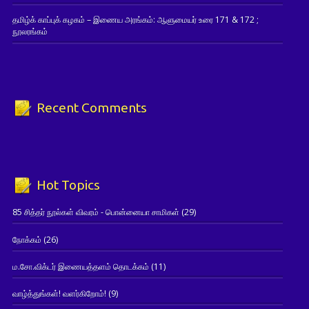
தமிழ்க் காப்புக் கழகம் – இணைய அரங்கம்: ஆளுமையர் உரை 171 & 172 ;
நூலரங்கம்
Recent Comments
Hot Topics
85 சித்தர் நூல்கள் விவரம் - பொன்னையா சாமிகள்
(29)
நோக்கம்
(26)
ம.சோ.விக்டர் இணையத்தளம் தொடக்கம்
(11)
வாழ்த்துங்கள்! வளர்கிறோம்!
(9)