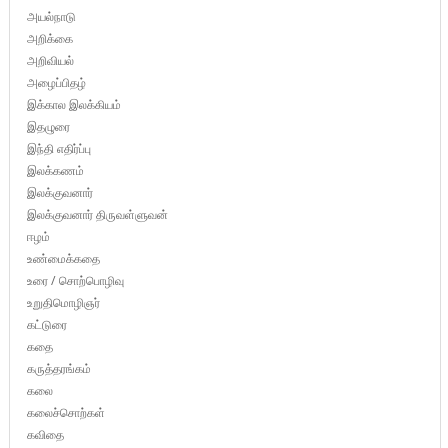
அயல்நாடு
அறிக்கை
அறிவியல்
அழைப்பிதழ்
இக்கால இலக்கியம்
இதழுரை
இந்தி எதிர்ப்பு
இலக்கணம்
இலக்குவனார்
இலக்குவனார் திருவள்ளுவன்
ஈழம்
உண்மைக்கதை
உரை / சொற்பொழிவு
உறுதிமொழிஞர்
கட்டுரை
கதை
கருத்தரங்கம்
கலை
கலைச்சொற்கள்
கவிதை