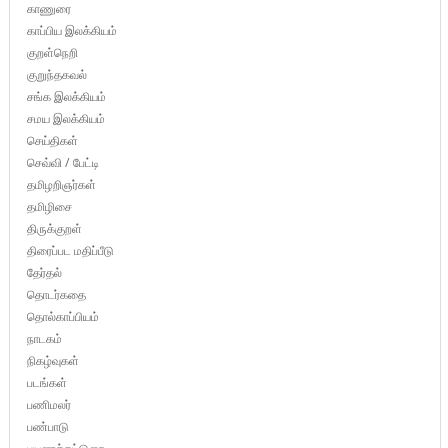
காணுரை
காப்பிய இலக்கியம்
குறள்நெறி
குறுந்தகவல்
சங்க இலக்கியம்
சமய இலக்கியம்
செய்திகள்
செவ்வி / பேட்டி
தமிழறிஞர்கள்
தமிழிசை
திருக்குறள்
திரைப்பட மதிப்பீடு
தேர்தல்
தொடர்கதை
தொல்காப்பியம்
நாடகம்
நிகழ்வுகள்
படங்கள்
பணிமலர்
பண்பாடு