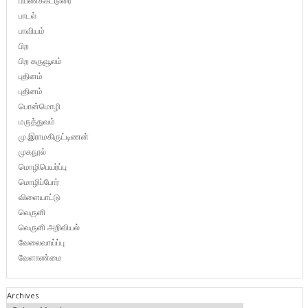
பயணக்கட்டுரை
பாடல்
பாவியம்
பிற
பிற கருவூலம்
புதினம்
புதினம்
பொன்மொழி
மருத்துவம்
மு.இராமகிருட்டிணன்
முகநூல்
மொழிபெயர்ப்பு
மொழிப்போர்
விளையாட்டு
வெருளி
வெருளி அறிவியல்
வேலைவாய்ப்பு
வேளாண்மை
Archives