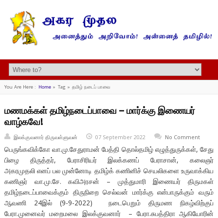
You Are Here :
Home
»
Tag »
தமிழ் நடைப் பாவை
மணமக்கள் தமிழ்நடைப்பாவை – மார்க்கு இணையர்
வாழ்கவே!
இலக்குவனார் திருவள்ளுவன்
07 September 2022
No Comment
பெருங்கவிக்கோ வா.மு.சேதுராமன் பேத்தி தொல்தமிழ் எழுத்துருக்கள், சேது
பிழை திருத்தர், பேராசிரியர் இலக்கணப் பேராசான், கலைஞர்
அகரமுதலி எனப் பல முன்னோடி தமிழ்க் கணினிச் செயலிகளை உருவாக்கிய
கணிஞர் வா.மு.சே. கவிஅரசன் – முத்துமாரி இணையர் திருமகள்
தமிழ்நடைப்பாவைக்கும் திருநிறை செல்வன் மார்க்கு என்பாருக்கும் வரும்
ஆவணி 24இல் (9-9-2022) நடைபெறும் திருமண நிகழ்விற்குப்
பேரா.முனைவர் மறைமலை இலக்குவனார் – பேரா.சுபத்திரா ஆகியோரின்