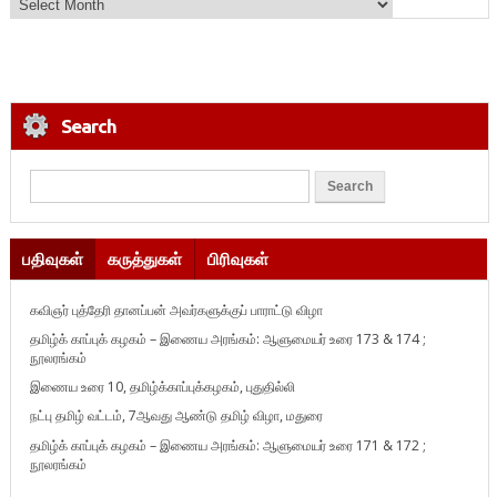
Search
பதிவுகள்
கருத்துகள்
பிரிவுகள்
கவிஞர் புத்தேரி தானப்பன் அவர்களுக்குப் பாராட்டு விழா
தமிழ்க் காப்புக் கழகம் – இணைய அரங்கம்: ஆளுமையர் உரை 173 & 174 ;
நூலரங்கம்
இணைய உரை 10, தமிழ்க்காப்புக்கழகம், புதுதில்லி
நட்பு தமிழ் வட்டம், 7ஆவது ஆண்டு தமிழ் விழா, மதுரை
தமிழ்க் காப்புக் கழகம் – இணைய அரங்கம்: ஆளுமையர் உரை 171 & 172 ;
நூலரங்கம்