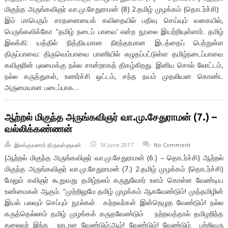
மிகுந்த அருங்கவிஞர் வா.மு.சேதுராமன் (8) 2.தமிழ் முழக்கம் (தொடர்ச்சி)
இம் மாபெரும் சாதனையைக் கவிதையில் பதிவு செய்யும் வகையில்,
பெருங்கவிக்கோ “தமிழ் நடைப் பாவை’ என்ற நூலை இயற்றியுள்ளார். தமிழ்
இலக்கி: யத்தில் நித்தியமான நிரந்தரமான இடத்தைப் பெற்றுள்ள
திருப்பாவை: திருவெம்பாவை பாணியில் எழுதப்பட்டுள்ள தமிழ்நடைப்பாவை
கவிஞரின் புலமைக்கு நல்ல சான்றாகத் திகழ்கிறது. இனிய சொல் லோட்டம்,
நல்ல கருத்துகள், உணர்ச்சி ஒட்டம், சந்த நயம் முதலியன கொண்ட
அருமையான படைப்பாக…
ஆற்றல் மிகுந்த அருங்கவிஞர் வா.மு.சேதுராமன் (7.) –
வல்லிக்கண்ணன்
இலக்குவனார் திருவள்ளுவன்
18 June 2017
No Comment
(ஆற்றல் மிகுந்த அருங்கவிஞர் வா.மு.சேதுராமன் (6.) – தொடர்ச்சி) ஆற்றல்
மிகுந்த அருங்கவிஞர் வா.மு.சேதுராமன் (7.) 2.தமிழ் முழக்கம் (தொடர்ச்சி)
மேலும் கவிஞர் கூறுவது தமிழ்நலம் கருதுவோர் உளம் கொள்ள வேண்டிய
உண்மைகள் ஆகும். “முற்றிலுமே தமிழ் முழக்கம் ஆகவேண்டும்! முத்தமிழின்
இயல் பலவும் செப்பும் நூல்கள் கற்றவர்கள் இன்றெழுத வேண்டும்! நல்ல
கருத்தெல்லாம் தமிழ் முழங்கக் கருதவேண்டும் நற்றவத்தால் தமிழறிந்த
தலைவர் இந்த நாடாள வேண்டும்;ஆம்! வேண்டும்! வேண்டும் பற்றிவரு