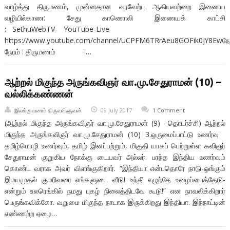
வாழ்த்து திருமணம், முன்னதான வரவேற்பு ஆகியவற்றை இணைய
வழியில்காண: சேது காணொலி இணையக் காட்சி
: SethuWebTV- YouTube-Live
https://www.youtube.com/channel/UCPFM6TRrAeu8GOFik0jY8Ewந
நேரம் : திருமணம் :…
ஆற்றல் மிகுந்த அருங்கவிஞர் வா.மு.சேதுராமன் (10) –
வல்லிக்கண்ணன்
இலக்குவனார் திருவள்ளுவன்
09 July 2017
1 Comment
(ஆற்றல் மிகுந்த அருங்கவிஞர் வா.மு.சேதுராமன் (9) –தொடர்ச்சி) ஆற்றல்
மிகுந்த அருங்கவிஞர் வா.மு.சேதுராமன் (10) 3.ஒருமைப்பாட்டு உணர்வு
தமிழ்மொழி உணர்வும், தமிழ் இனப்பற்றும், மிகுதி யாகப் பெற்றுள்ள கவிஞர்
சேதுராமன் குறுகிய நோக்கு டையவர் அல்லர். பரந்த இந்திய உணர்வும்
கொண்ட வராக அவர் விளங்குகிறார். “இந்தியா என்பதொரே நாடு-ஒங்கும்
இமயமுதல் குமரிவரை எங்களுடை வீடு! உந்தி எழுந்தே உழைப்பைத்தேடு-
என்றும் உலரெங்கில் நமது புகழ் நிலைத்திடவே கூடு!” என நாவலிக்கிறார்
பெருங்கவிக்கோ. வறுமை மிகுந்த நாடாக இருக்கிறது இந்தியா. இந்நாட்டின்
எண்ணற்ற ஏழை…