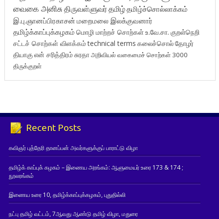
வைகை அனிசு
திருவள்ளுவர்
தமிழ்
தமிழ்ச்சொல்லாக்கம்
இ.பு.ஞானப்பிரகாசன்
மறைமலை இலக்குவனார்
தமிழ்க்காப்புக்கழகம்
மொழி மாற்றச் சொற்கள்
உ.வே.சா.
குறள்நெறி
சட்டச் சொற்கள் விளக்கம்
technical terms
கலைச்சொல்
தோழர்
தியாகு
என் சரித்திரம்
சுரதா
அறிவியல் வகைமைச் சொற்கள் 3000
திருக்குறள்
Recent Posts
கவிஞர் புத்தேரி தானப்பன் அவர்களுக்குப் பாராட்டு விழா
தமிழ்க் காப்புக் கழகம் – இணைய அரங்கம்: ஆளுமையர் உரை 173 & 174 ;
நூலரங்கம்
இணைய உரை 10, தமிழ்க்காப்புக்கழகம், புதுதில்லி
நட்பு தமிழ் வட்டம், 7ஆவது ஆண்டு தமிழ் விழா, மதுரை