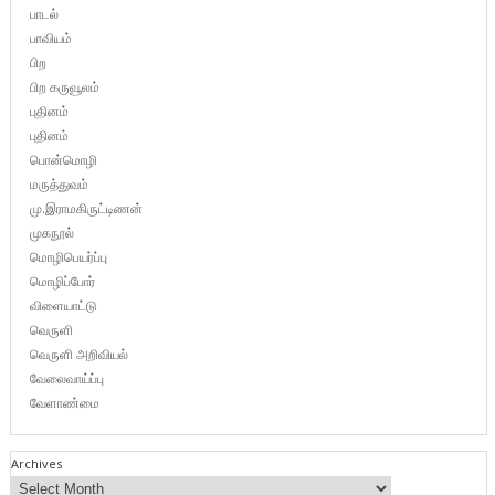
பாடல்
பாவியம்
பிற
பிற கருவூலம்
புதினம்
புதினம்
பொன்மொழி
மருத்துவம்
மு.இராமகிருட்டிணன்
முகநூல்
மொழிபெயர்ப்பு
மொழிப்போர்
விளையாட்டு
வெருளி
வெருளி அறிவியல்
வேலைவாய்ப்பு
வேளாண்மை
Archives