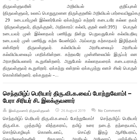
திருவள்ளுவரின் அறிவியல் குறிப்புகள்
(திருவள்ளுவர், உலகப் பொதுநூலான திருக்குறளில் அறிவியல் பார்வையிலும்கரு
29 உடையார்முன் இல்லார்போல் ஏக்கற்றும் கற்றார் கடையரே கல்லா தவர்
(திருவள்ளுவர், திருக்குறள், அதிகாரம்: கல்வி, குறள் எண்:395) பொருள்
உடையவர் முன் இல்லாதவர் பணிந்து நின்று பெறுவதுபோல் கல்வியறிவு
உடையவர் முன் பணிந்து கற்க வேண்டும். அவ்வாறு கற்காதவர் இழிந்தவர்
என்கிறார் திருவள்ளுவர். கல்வியியல் அரசியலையும் அரசியல்
கல்வியியலையும் பாதிக்கின்றன. கற்றவரே முன்னிலையில் இருப்பர் என
அரசறிவியலாளர் கூறுகின்றனர். அதுபோல் கல்லாதவரைக் கடையராகத்
திருவள்ளுவர் கூறுகிறார். ஏக்கற்று என்றால் ஏக்கமுற்று எனச் சிலர் பொருள்
கொள்கின்றனர். ஏக்கறுதல் –…
செந்தமிழ்ப் பெரியார் திரு.வி.க.வைப் போற்றுவோம்! –
பேரா சிரியர் சி. இலக்குவனார்
இலக்குவனார் திருவள்ளுவன்
26 August 2019
No Comment
செந்தமிழ்ப் பெரியார் திரு.வி.க.வைப் போற்றுவோம்! செந்தமிழ்ப் பெரியார்
திரு.வி.க. முத்தமிழ் வித்தகராய், தமிழ் உரை நடைத் தந்தையாய்,
சொற்பொழிவுக் கொண்டலாய், செய்தி இதழ் ஆசிரியராய்,
தொழிலாளர்களின் தோழராய், அரசியல் அறிஞராய், மார்க்சியம்