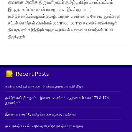
வைகை அனிசு
திருவள்ளுவர்
தமிழ்
தமிழ்ச்சொல்லாக்கம்
இ.பு.ஞானப்பிரகாசன்
மறைமலை இலக்குவனார்
தமிழ்க்காப்புக்கழகம்
மொழி மாற்றச் சொற்கள்
உ.வே.சா.
குறள்நெறி
சட்டச் சொற்கள் விளக்கம்
technical terms
கலைச்சொல்
தோழர்
தியாகு
என் சரித்திரம்
சுரதா
அறிவியல் வகைமைச் சொற்கள் 3000
திருக்குறள்
Recent Posts
கவிஞர் புத்தேரி தானப்பன் அவர்களுக்குப் பாராட்டு விழா
தமிழ்க் காப்புக் கழகம் – இணைய அரங்கம்: ஆளுமையர் உரை 173 & 174 ;
நூலரங்கம்
இணைய உரை 10, தமிழ்க்காப்புக்கழகம், புதுதில்லி
நட்பு தமிழ் வட்டம், 7ஆவது ஆண்டு தமிழ் விழா, மதுரை