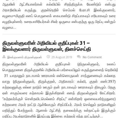
ஆதலின் ஆட்சியாளர்கள் கல்வியில் சிறந்திருக்க வேண்டும் என்பது
அரசறிவியல் கருத்து. குறள்நெறிச் செம்மல் பேரா.சி இலக்குவனார்,
எழுமை=மிகுதி எனப் பொருளைக் கையாண்டு சிறப்பாகவும் சரியாகவும் உரை
எழுதியுள்ளார். உரையாசிரியர்கள் சிலர் ஒருமை என்பதற்கு ஒரு பிறப்பு என்றும்
எழுமை…
திருவள்ளுவரின் அறிவியல் குறிப்புகள் 31 –
இலக்குவனார் திருவள்ளுவன், தினச்செய்தி
இலக்குவனார் திருவள்ளுவன்
29 August 2019
No Comment
திருவள்ளுவரின் அறிவியல் குறிப்புகள் (திருவள்ளுவர், உலகப்
பொதுநூலான திருக்குறளில் அறிவியல் பார்வையிலும் கருத்துகளைத் தெரிவித்து
31 யாதானும் நாடாமால் ஊராமால் என்னொருவன் சாந்துணையும் கல்லாத
வாறு (திருவள்ளுவர், திருக்குறள், அதிகாரம்: கல்வி, குறள் எண்:397)
கற்றவனுக்கு எல்லா நாடும் ஊரும் தன் நாடாகவும் ஊராகவும் திகழும். பிறகு
ஏன் சாகும்வரை கற்காமல் இருக்கிறான் எனத் திருவள்ளுவர் கேட்கிறார்.
“கற்றவர்க்குச் சென்றவிடமெல்லாம் சிறப்பு” என்கிறார் ஒளவையார்(மூதுரை)
கற்றவரை அவர் நாட்டு ஆள்வோரும் சிறப்பிப்பர். அவர் செல்லும் நாடுகளிலும்
மதித்துப் போற்றுவர். ஆனால் ஆட்சித் தலைவர்க்கு உள்நாட்டில் இருக்கும்
மதிப்பு அயல்நாடுகளில் இருப்பது இல்லை. கற்றவர் எந்த நாட்டிற்குச்…