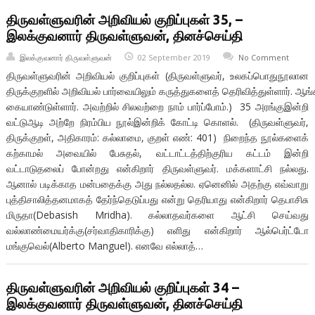
திருவள்ளுவரின் அறிவியல் குறிப்புகள் 35, –
இலக்குவனார் திருவள்ளுவன், தினச்செய்தி
இலக்குவனார் திருவள்ளுவன்
02 September 2019
No Comment
திருவள்ளுவரின் அறிவியல் குறிப்புகள் (திருவள்ளுவர், உலகப்பொதுநூலான
திருக்குறளில் அறிவியல் பார்வையிலும் கருத்துகளைத் தெரிவித்துள்ளார். ஆங
கையாண்டுள்ளார். அவற்றில் சிலவற்றை நாம் பார்ப்போம்.) 35 அரங்குஇன்றி
வட்டுஆடி அற்றே நிரம்பிய நூல்இன்றிக் கோட்டி கொளல். (திருவள்ளுவர்,
திருக்குறள், அதிகாரம்: கல்லாமை, குறள் எண்: 401) நிறைந்த நூல்களைக்
கற்காமல் அவையில் பேசுதல், வட்டாட்டத்திற்குரிய கட்டம் இன்றி
வட்டாடுதலைப் போன்றது என்கிறார் திருவள்ளுவர். மக்களாட்சி நல்லது.
ஆனால் படிக்காத மன்பதைக்கு அது நல்லதல்ல. ஏனெனில் அதற்கு எவ்வாறு
புத்திசாலித்தனமாகத் தேர்ந்தெடுப்பது என்று தெரியாது என்கிறார் தெபாசிசு
மிருதா(Debasish Mridha). கல்லாதவர்களை ஆட்சி செய்வது
வல்லாண்மையர்க்கு(சர்வாதிகாரிக்கு) எளிது என்கிறார் ஆல்பெர்ட்டோ
மங்குவெல்(Alberto Manguel). எனவே எல்லாத்…
திருவள்ளுவரின் அறிவியல் குறிப்புகள் 34 –
இலக்குவனார் திருவள்ளுவன், தினச்செய்தி