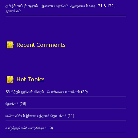
தமிழ்க் காப்புக் கழகம் – இணைய அரங்கம்: ஆளுமையர் உரை 171 & 172 ;
நூலரங்கம்
Recent Comments
Hot Topics
85 சித்தர் நூல்கள் விவரம் - பொன்னையா சாமிகள்
(29)
நோக்கம்
(26)
ம.சோ.விக்டர் இணையத்தளம் தொடக்கம்
(11)
வாழ்த்துங்கள்! வளர்கிறோம்!
(9)