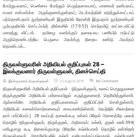
போற்றுபவராய், பெண்மை போற்றும் பெருந்தகையாய், மாணவர் நண்பராய்,
சமரச சன்மார்க்க அருங்குணக்குன்றாய், அடக்கத்தின் எடுத்துக்காட்டாய்
பத்தொன்பதாம் நூற்றாண்டின் இறுதியில் தோன்றி இருபதாம் நூற்றாண்டின்
முற்பகுதியில் செப்டம்பர்த் திங்களில் (17.9.53) செந்தமிழ் நாட்டைவிட்டு
மறைந்து விட்டார். தமிழை வளர்க்கும் தலையாய பணியில் ஈடுபட்டு
அருந்தொண்டாற்றிய பெருமை அவர்க்கு நிறைய உண்டு. அவர்தம்
தொண்டால்…
திருவள்ளுவரின் அறிவியல் குறிப்புகள் 28 –
இலக்குவனார் திருவள்ளுவன், தினச்செய்தி
இலக்குவனார் திருவள்ளுவன்
25 August 2019
No Comment
திருவள்ளுவரின் அறிவியல் குறிப்புகள் (திருவள்ளுவர், உலகப் பொதுநூலான
திருக்குறளில் அறிவியல் பார்வையிலும் கருத்துகளைத் தெரிவித்துள்ளார்.
ஆங்காங்கே அறிவியல் குறிப்புகளையும் குறிப்பிட்டுச் சென்றுள்ளார்.
அறிவியல் கலைச்சொற்களையும் கையாண்டுள்ளார். அவற்றில் சிலவற்றை
நாம் பார்ப்போம்.) 28 உவப்பத் தலைக்கூடி உள்ளப் பிரிதல் அனைத்தே புலவர்
தொழில் (திருவள்ளுவர், திருக்குறள், அதிகாரம்: கல்வி, குறள் எண்:394)
மகிழுமாறு கூடி நினைக்குமாறு பிரிதலே கல்வியாளர் தொழில் என்கிறார்
திருவள்ளுவர். அரசறிவியலில் கல்வி வலியுறுத்தப்படுவதால், கல்வியாளர்