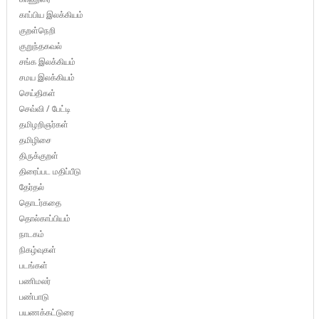
காப்பிய இலக்கியம்
குறள்நெறி
குறுந்தகவல்
சங்க இலக்கியம்
சமய இலக்கியம்
செய்திகள்
செவ்வி / பேட்டி
தமிழறிஞர்கள்
தமிழிசை
திருக்குறள்
திரைப்பட மதிப்பீடு
தேர்தல்
தொடர்கதை
தொல்காப்பியம்
நாடகம்
நிகழ்வுகள்
படங்கள்
பணிமலர்
பண்பாடு
பயணக்கட்டுரை