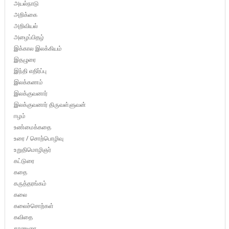
அயல்நாடு
அறிக்கை
அறிவியல்
அழைப்பிதழ்
இக்கால இலக்கியம்
இதழுரை
இந்தி எதிர்ப்பு
இலக்கணம்
இலக்குவனார்
இலக்குவனார் திருவள்ளுவன்
ஈழம்
உண்மைக்கதை
உரை / சொற்பொழிவு
உறுதிமொழிஞர்
கட்டுரை
கதை
கருத்தரங்கம்
கலை
கலைச்சொற்கள்
கவிதை
காணுரை