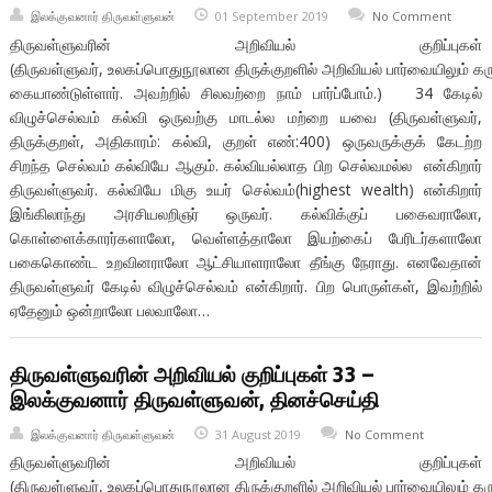
இலக்குவனார் திருவள்ளுவன்
01 September 2019
No Comment
திருவள்ளுவரின் அறிவியல் குறிப்புகள்
(திருவள்ளுவர், உலகப்பொதுநூலான திருக்குறளில் அறிவியல் பார்வையிலும் கர
கையாண்டுள்ளார். அவற்றில் சிலவற்றை நாம் பார்ப்போம்.) 34 கேடில்
விழுச்செல்வம் கல்வி ஒருவற்கு மாடல்ல மற்றை யவை (திருவள்ளுவர்,
திருக்குறள், அதிகாரம்: கல்வி, குறள் எண்:400) ஒருவருக்குக் கேடற்ற
சிறந்த செல்வம் கல்வியே ஆகும். கல்வியல்லாத பிற செல்வமல்ல என்கிறார்
திருவள்ளுவர். கல்வியே மிகு உயர் செல்வம்(highest wealth) என்கிறார்
இங்கிலாந்து அரசியலறிஞர் ஒருவர். கல்விக்குப் பகைவராலோ,
கொள்ளைக்காரர்களாலோ, வெள்ளத்தாலோ இயற்கைப் பேரிடர்களாலோ
பகைகொண்ட உறவினராலோ ஆட்சியாளராலோ தீங்கு நேராது. எனவேதான்
திருவள்ளுவர் கேடில் விழுச்செல்வம் என்கிறார். பிற பொருள்கள், இவற்றில்
ஏதேனும் ஒன்றாலோ பலவாலோ…
திருவள்ளுவரின் அறிவியல் குறிப்புகள் 33 –
இலக்குவனார் திருவள்ளுவன், தினச்செய்தி
இலக்குவனார் திருவள்ளுவன்
31 August 2019
No Comment
திருவள்ளுவரின் அறிவியல் குறிப்புகள்
(திருவள்ளுவர், உலகப்பொதுநூலான திருக்குறளில் அறிவியல் பார்வையிலும் கரு