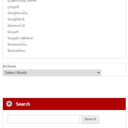
மு.இராமகிருட்டிணன்
முகநூல்
மொழிபெயர்ப்பு
மொழிப்போர்
விளையாட்டு
வெருளி
வெருளி அறிவியல்
வேலைவாய்ப்பு
வேளாண்மை
Archives
Search