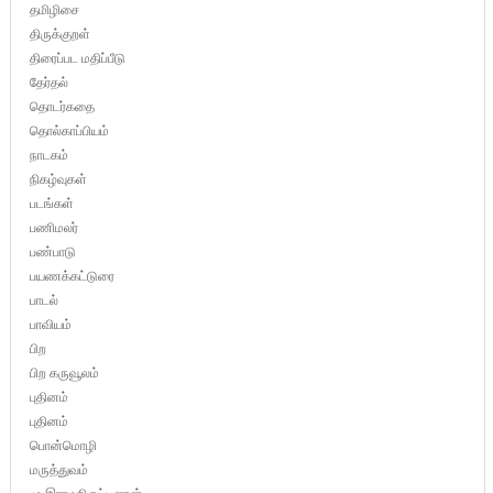
தமிழிசை
திருக்குறள்
திரைப்பட மதிப்பீடு
தேர்தல்
தொடர்கதை
தொல்காப்பியம்
நாடகம்
நிகழ்வுகள்
படங்கள்
பணிமலர்
பண்பாடு
பயணக்கட்டுரை
பாடல்
பாவியம்
பிற
பிற கருவூலம்
புதினம்
புதினம்
பொன்மொழி
மருத்துவம்