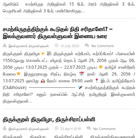
ஆண்டும் சமற்கிருத அறிஞர்கள் 15 பேர், அரபி அறிஞர்கள் 3 பேர்,
பெருசியன் அறிஞர்கள் 3 பேர், பாலி/பிராகிருத…
சமற்கிருதத்திற்குக் கூடுதல் நிதி சரிதானே!? –
இலக்குவனார் திருவள்ளுவன் இணைய உரை
இலக்குவனார் திருவள்ளுவன்
12 July 2025
No Comment
திருக்குறள் திருவிழா
திருக்குறள் கற்போம், கற்பிப்போம்! -அவையின்
1550ஆவது கொண்டாட்ட விழாத் தொடர் ஆனி 29, 2056 முதல் ஆடி 06,
2056 முடிய 13.07.2025 முதல் – 22.07.2025 முடிய
தமிழ்ச் சான்றோர்
பேரவை
இருநூறாவது சிறப்பு நிகழ்வு
நாள்: ஆனி 29, 2056 /
13.07.2025 ஞாயிறு
நேரம்: காலை 09:00 மணி
இடம்: தமிழ்த்தேசம்
(Clubhouse) ───────────────
சமற்கிருதத்திற்குக் கூடுதல்
நிதி சரிதானே!? எனும் தலைப்பில் ஆட்சித் தமிழறிஞர் இலக்குவனார்
திருவள்ளுவன்…
திருக்குறள் திருவிழா, திருச்சிராப்பள்ளி
இலக்குவனார் திருவள்ளுவன்
25 April 2018
No Comment
திருக்குறள் திருவிழா, திருச்சிராப்பள்ளி திருக்குறள்திருமூலநாதன்