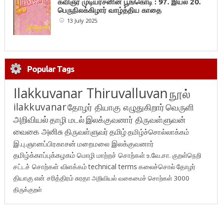
கவிஞர் முடியரசனின் பூங்கொடி : 97. இயல் 20.
பெருநிலக்கிழார் வாழ்த்திய காதை
13 July 2025
Popular Tags
Ilakkuvanar Thiruvalluvan
நூல்
ilakkuvanar
தோழர் தியாகு எழுதுகிறார்
வெருளி
அறிவியல்
தாழி மடல்
இலக்குவனார் திருவள்ளுவன்
வைகை அனிசு
திருவள்ளுவர்
தமிழ்
தமிழ்ச்சொல்லாக்கம்
இ.பு.ஞானப்பிரகாசன்
மறைமலை இலக்குவனார்
தமிழ்க்காப்புக்கழகம்
மொழி மாற்றச் சொற்கள்
உ.வே.சா.
குறள்நெறி
சட்டச் சொற்கள் விளக்கம்
technical terms
கலைச்சொல்
தோழர்
தியாகு
என் சரித்திரம்
சுரதா
அறிவியல் வகைமைச் சொற்கள் 3000
திருக்குறள்