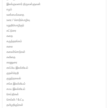
இலக்குவனார் திருவள்ளுவன்
ஈழம்
உண்மைக்கதை
உரை / சொற்பொழிவு
உறுதிமொழிஞர்
கட்டுரை
கதை
கருத்தரங்கம்
கலை
கலைச்சொற்கள்
கவிதை
காணுரை
காப்பிய இலக்கியம்
குறள்நெறி
குறுந்தகவல்
சங்க இலக்கியம்
சமய இலக்கியம்
செய்திகள்
செவ்வி / பேட்டி
தமிழறிஞர்கள்