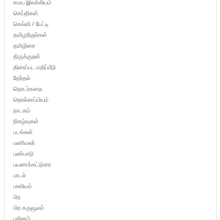
சமய இலக்கியம்
செய்திகள்
செவ்வி / பேட்டி
தமிழறிஞர்கள்
தமிழிசை
திருக்குறள்
திரைப்பட மதிப்பீடு
தேர்தல்
தொடர்கதை
தொல்காப்பியம்
நாடகம்
நிகழ்வுகள்
படங்கள்
பணிமலர்
பண்பாடு
பயணக்கட்டுரை
பாடல்
பாவியம்
பிற
பிற கருவூலம்
புதினம்