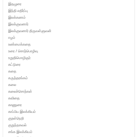
இதழுரை
இந்தி எதிர்ப்பு
இலக்கணம்
இலக்குவனார்
இலக்குவனார் திருவள்ளுவன்
ஈழம்
உண்மைக்கதை
உரை / சொற்பொழிவு
உறுதிமொழிஞர்
கட்டுரை
கதை
கருத்தரங்கம்
கலை
கலைச்சொற்கள்
கவிதை
காணுரை
காப்பிய இலக்கியம்
குறள்நெறி
குறுந்தகவல்
சங்க இலக்கியம்