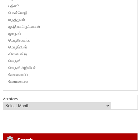
புதினம்
பொன்மொழி
மருத்துவம்
மு.இராமகிருட்டிணன்
முகநூல்
மொழிபெயர்ப்பு
மொழிப்போர்
விளையாட்டு
வெருளி
வெருளி அறிவியல்
வேலைவாய்ப்பு
வேளாண்மை
Archives
Search