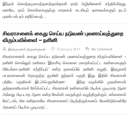
இந்தக் கொத்தடிமைத்தனத்தால்தான் நாடு அழிவினைச் சந்திக்கிறது.
எனவே, நாம் கொள்கைளுக்கு மாறாகக் கடசியும் தலைவர்களும் தடம்
புரண்டால் நம் எதிர்ப்பைத்…
சிவராசனைக் கைது செய்ய நடுவண் புலனாய்வுத்துறை
விரும்பவில்லை! – நளினி
இலக்குவனார் திருவள்ளுவன்
15 January 2017
No Comment
சிவராசனைக் கைது செய்ய நடுவண் புலனாய்வுத்துறை விரும்பவில்லை! –
நளினி சொல்லும் உண்மை ‘இராசீவு கொலை: மறைக்கப்பட்ட உண்மைகளும்
பிரியங்கா-நளினி சந்திப்பும்’ என்ற தலைப்பில் நளினி எழுதி, இதழாளர்
பா.ஏகலைவன் தொகுத்த நூலின் ஐந்தாம் பகுதி இது. இதில் சிவராசன்
பற்றிய பகுதிகள் இடம்பெறுகின்றன: இந்த வழக்கில் முதன்மைக்
குற்றவாளியாகச் சேர்க்கப்பட்ட சிவராசன் உண்மையில் பிடிக்க முடியாத ஆளா
அல்லது பிடிபடாத ஆளா என்ற கேள்வி பலருக்கும் எழுந்திருக்கும். எங்களைக்
கேட்டால், மிக எளிதாகவே சிவராசனைப் பிடித்திருக்கலாம். வேண்டுமென்றே
அவரைப் ‘பிடிக்க முடியாத’…