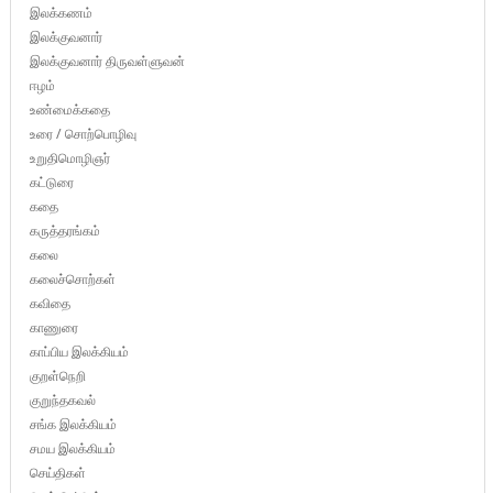
இலக்கணம்
இலக்குவனார்
இலக்குவனார் திருவள்ளுவன்
ஈழம்
உண்மைக்கதை
உரை / சொற்பொழிவு
உறுதிமொழிஞர்
கட்டுரை
கதை
கருத்தரங்கம்
கலை
கலைச்சொற்கள்
கவிதை
காணுரை
காப்பிய இலக்கியம்
குறள்நெறி
குறுந்தகவல்
சங்க இலக்கியம்
சமய இலக்கியம்
செய்திகள்