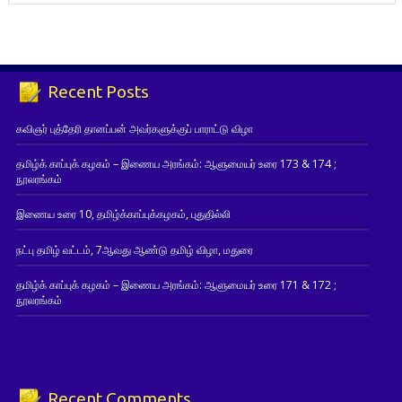
Recent Posts
கவிஞர் புத்தேரி தானப்பன் அவர்களுக்குப் பாராட்டு விழா
தமிழ்க் காப்புக் கழகம் – இணைய அரங்கம்: ஆளுமையர் உரை 173 & 174 ;
நூலரங்கம்
இணைய உரை 10, தமிழ்க்காப்புக்கழகம், புதுதில்லி
நட்பு தமிழ் வட்டம், 7ஆவது ஆண்டு தமிழ் விழா, மதுரை
தமிழ்க் காப்புக் கழகம் – இணைய அரங்கம்: ஆளுமையர் உரை 171 & 172 ;
நூலரங்கம்
Recent Comments