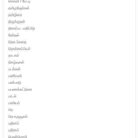
செவ்வி / பேட்டி
தமிழறிஞர்கள்
தமிழிசை
திருக்குறள்
திரைப்பட மதிப்பீடு
தேர்தல்
தொடர்கதை
தொல்காப்பியம்
நாடகம்
நிகழ்வுகள்
படங்கள்
பணிமலர்
பண்பாடு
பயணக்கட்டுரை
பாடல்
பாவியம்
பிற
பிற கருவூலம்
புதினம்
புதினம்
பொன்மொழி