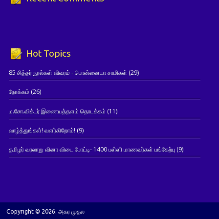
Hot Topics
85 சித்தர் நூல்கள் விவரம் - பொன்னையா சாமிகள்
(29)
நோக்கம்
(26)
ம.சோ.விக்டர் இணையத்தளம் தொடக்கம்
(11)
வாழ்த்துங்கள்! வளர்கிறோம்!
(9)
தமிழர் வரலாறு வினா விடை போட்டி- 1400 பள்ளி மாணவர்கள் பங்கேற்பு
(9)
Copyright © 2026. அகர முதல