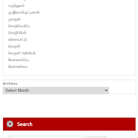
மருத்துவம்
மு.இராமகிருட்டிணன்
முகநூல்
மொழிபெயர்ப்பு
மொழிப்போர்
விளையாட்டு
வெருளி
வெருளி அறிவியல்
வேலைவாய்ப்பு
வேளாண்மை
Archives
Search