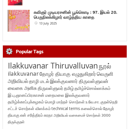
கவிஞர் முடியரசனின் பூங்கொடி : 97. இயல் 20.
பெருநிலக்கிழார் வாழ்த்திய காதை
13 July 2025
Popular Tags
Ilakkuvanar Thiruvalluvan
நூல்
ilakkuvanar
தோழர் தியாகு எழுதுகிறார்
வெருளி
அறிவியல்
தாழி மடல்
இலக்குவனார் திருவள்ளுவன்
வைகை அனிசு
திருவள்ளுவர்
தமிழ்
தமிழ்ச்சொல்லாக்கம்
இ.பு.ஞானப்பிரகாசன்
மறைமலை இலக்குவனார்
தமிழ்க்காப்புக்கழகம்
மொழி மாற்றச் சொற்கள்
உ.வே.சா.
குறள்நெறி
சட்டச் சொற்கள் விளக்கம்
technical terms
கலைச்சொல்
தோழர்
தியாகு
என் சரித்திரம்
சுரதா
அறிவியல் வகைமைச் சொற்கள் 3000
திருக்குறள்