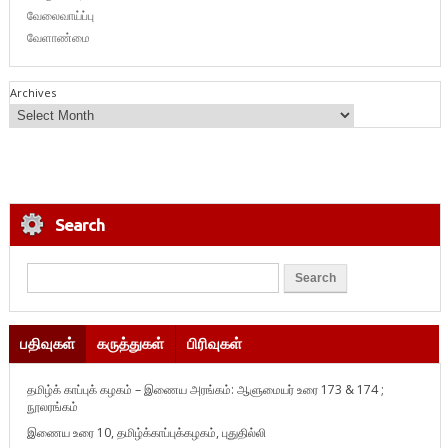
வேலைவாய்ப்பு
வேளாண்மை
Archives
Search
பதிவுகள்
கருத்துகள்
பிரிவுகள்
தமிழ்க் காப்புக் கழகம் – இணைய அரங்கம்: ஆளுமையர் உரை 173 & 174 ;
நூலரங்கம்
இணைய உரை 10, தமிழ்க்காப்புக்கழகம், புதுதில்லி