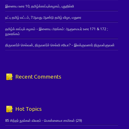
இணைய உரை 10, தமிழ்க்காப்புக்கழகம், புதுதில்லி
நட்பு தமிழ் வட்டம், 7ஆவது ஆண்டு தமிழ் விழா, மதுரை
தமிழ்க் காப்புக் கழகம் – இணைய அரங்கம்: ஆளுமையர் உரை 171 & 172 ;
நூலரங்கம்
திருவளர்ச் செல்வன், திருவளர்ச் செல்வி சரியா? – இலக்குவனார் திருவள்ளுவன்
Recent Comments
Hot Topics
85 சித்தர் நூல்கள் விவரம் - பொன்னையா சாமிகள்
(29)