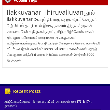
Popular Tags
Ilakkuvanar Thiruvalluvan
நூல்
ilakkuvanar
தோழர் தியாகு எழுதுகிறார்
வெருளி
அறிவியல்
தாழி மடல்
இலக்குவனார் திருவள்ளுவன்
வைகை அனிசு
திருவள்ளுவர்
தமிழ்
தமிழ்ச்சொல்லாக்கம்
இ.பு.ஞானப்பிரகாசன்
மறைமலை இலக்குவனார்
தமிழ்க்காப்புக்கழகம்
மொழி மாற்றச் சொற்கள்
உ.வே.சா.
குறள்நெறி
சட்டச் சொற்கள் விளக்கம்
technical terms
கலைச்சொல்
தோழர்
தியாகு
என் சரித்திரம்
சுரதா
அறிவியல் வகைமைச் சொற்கள் 3000
திருக்குறள்
Recent Posts
தமிழ்க் காப்புக் கழகம் – இணைய அரங்கம்: ஆளுமையர் உரை 173 & 174 ;
நூலரங்கம்