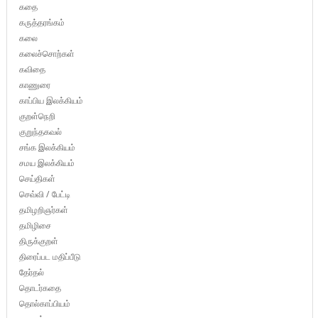
கதை
கருத்தரங்கம்
கலை
கலைச்சொற்கள்
கவிதை
காணுரை
காப்பிய இலக்கியம்
குறள்நெறி
குறுந்தகவல்
சங்க இலக்கியம்
சமய இலக்கியம்
செய்திகள்
செவ்வி / பேட்டி
தமிழறிஞர்கள்
தமிழிசை
திருக்குறள்
திரைப்பட மதிப்பீடு
தேர்தல்
தொடர்கதை
தொல்காப்பியம்