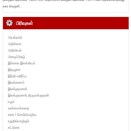
வார வெருளி...
பிரிவுகள்
அயல்நாடு
அறிக்கை
அறிவியல்
அழைப்பிதழ்
இக்கால இலக்கியம்
இதழுரை
இந்தி எதிர்ப்பு
இலக்கணம்
இலக்குவனார்
இலக்குவனார் திருவள்ளுவன்
ஈழம்
உண்மைக்கதை
உரை / சொற்பொழிவு
உறுதிமொழிஞர்
கட்டுரை