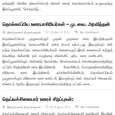
தங்குறிப் பினவே திசைச்சொற் கிளவி எனத் தொல்காப்பியர் கூறுவதற்கு
இளம்பூரணர், “செந்தமிழ்…
தொல்காப்பிய உரையாசிரியர்கள் – மு. வை. அரவிந்தன்
இலக்குவனார் திருவள்ளுவன்
20 March 2016
No Comment
தொல்காப்பியம் முழுமைக்கும் முதன் முதலாக உரை இயற்றியதால்
இளம்பூரணர்க்கு ‘உரையாசிரியர்’ என்ற பெயர் ஏற்பட்டது. இவருக்குப் பின்
வந்த தொல்காப்பிய உரையாசிரியர்கள் அனைவரும் இவர் உரையைக் கற்றுத்
தெளிந்த பின்னரே தம் கருத்தை விளக்கிப் புதிய உரை கண்டனர்.
இளம்பூரணர்க்குப் பின்னர்த் தோன்றிய சேனாவரையர் சொல்லதிகாரத்திற்கு
மட்டும் சிறந்ததோர் உரை இயற்றினார். பேராசிரியர், பொருளதிகாரத்திற்கு
விரிவாக உரை இயற்றினார். நச்சினார்க்கினியர், தொல்காப்பியம்
முழுமைக்கும் விரிவான உரை கண்டார். இவருக்குப் பின், தெய்வச் சிலையார்,
கல்லாடர் ஆகிய இருவரும் சொல்லதிகாரத்திற்கு மட்டும் உரை…
தெய்வச்சிலையார் உரைச் சிறப்புகள்:
இலக்குவனார் திருவள்ளுவன்
09 August 2015
No Comment
தெய்வச்சிலையார் உரைச் சிறப்புகள்: தெய்வச்சிலையார் ஒவ்வோர் இயலின்