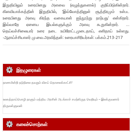
இறுதியிலும் உரையினது அளவை (எழுத்துகளால்) குறிப்பிடுகின்றார்.
கிளவியாக்கத்தின் இறுதியில், ‘இவ்வோத்தினுள் சூத்திரமும் உள்பட
உரையினது அளவு கிரந்த வகையான் ஐந்நூற்று நாற்பது’ என்கிறார்.
இவ்வாறே ஏனைய இயல்களுக்கும் அளவு கூறுகின்றார். …
தெய்வச்சிலையார் உரை நடை உயிரோட்டமுடைதாய், எளிதாய் உள்ளது.
-ஆராய்ச்சியாளர் மு.வை.அரவிந்தன்: உரையாசிரியர்கள்: பக்கம்.213-217
இதழுரைகள்
நாணமின்றி நடுநிலை தவறும் விசய் தொலைக்காட்சி!
உலகத்தாய்மொழி நாளும் மத்திய அரசின் அடங்காச் சமற்கிருத வெறியும் – இலக்குவனார்
திருவள்ளுவன்
கலைச்சொற்கள்