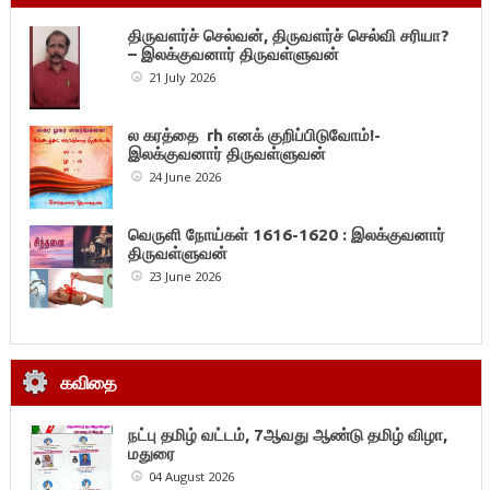
திருவளர்ச் செல்வன், திருவளர்ச் செல்வி சரியா?
– இலக்குவனார் திருவள்ளுவன்
21 July 2026
ல கரத்தை rh எனக் குறிப்பிடுவோம்!-
இலக்குவனார் திருவள்ளுவன்
24 June 2026
வெருளி நோய்கள் 1616-1620 : இலக்குவனார்
திருவள்ளுவன்
23 June 2026
கவிதை
நட்பு தமிழ் வட்டம், 7ஆவது ஆண்டு தமிழ் விழா,
மதுரை
04 August 2026