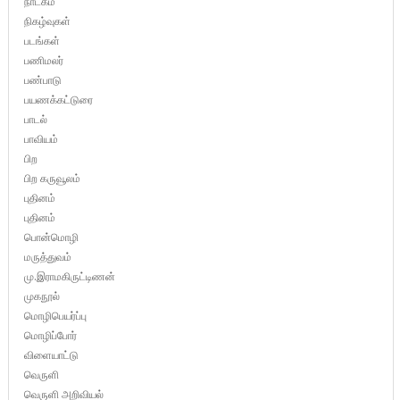
நாடகம்
நிகழ்வுகள்
படங்கள்
பணிமலர்
பண்பாடு
பயணக்கட்டுரை
பாடல்
பாவியம்
பிற
பிற கருவூலம்
புதினம்
புதினம்
பொன்மொழி
மருத்துவம்
மு.இராமகிருட்டிணன்
முகநூல்
மொழிபெயர்ப்பு
மொழிப்போர்
விளையாட்டு
வெருளி
வெருளி அறிவியல்