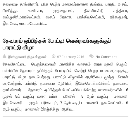
தலைமை தாங்கினார். பரிசு பெற்ற மாணவர்களான திவ்விய பாரதி, அசய்,
பிரசித்து, கனிட்கா, முத்தையன், திவ்வியசிரீ, சத்தியா,
அம்முசிரீ.மகாலெட்சுமி, அசய் பிரகாசு, பாக்கியலெட்சுமி, நந்தகுமார்,
இராசேசு, உமா மகேசுவரி,…
தேவாரம் ஒப்பித்தல் போட்டி: வென்றவர்களுக்குப்
பாராட்டு விழா
இலக்குவனார் திருவள்ளுவன்
07 February 2016
No Comment
தேவகோட்டை பெருந்தலைவர் மாணிக்க வாசகம் அரசு உதவி பெறும்
பள்ளியில் தேவாரம் ஒப்பித்தல் போட்டியில் வெற்றி பெற்ற மாணவர்களுக்கு
பாராட்டு விழா நடைபெற்றது. பாராட்டு விழாவில் ஆசிரியை முத்து மீனாள்
வரவேற்றார். பள்ளித் தலைமை ஆசிரியர் இலெ.சொக்கலிங்கம் தலைமை
தாங்கினார். தேவாரம் ஒப்பித்தல் போட்டியில் பங்கேற்ற மாணவர்களில் 6
முதல் 8ம் வகுப்பு வரை உள்ள பிரிவில் 8 ஆம் வகுப்பு மாணவி
இராசேசுவரி முதல் பரிசையும், 7 ஆம் வகுப்பு மாணவி தனலெட்சுமி, 6
ஆம் வகுப்பு மாணவர் இரஞ்சித்து ஆகிய…