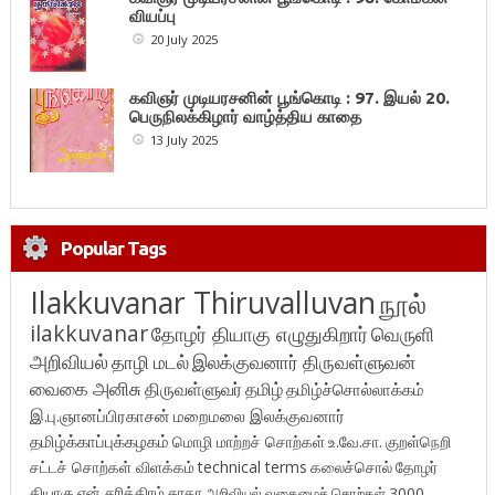
வியப்பு
20 July 2025
கவிஞர் முடியரசனின் பூங்கொடி : 97. இயல் 20.
பெருநிலக்கிழார் வாழ்த்திய காதை
13 July 2025
Popular Tags
Ilakkuvanar Thiruvalluvan
நூல்
ilakkuvanar
தோழர் தியாகு எழுதுகிறார்
வெருளி
அறிவியல்
தாழி மடல்
இலக்குவனார் திருவள்ளுவன்
வைகை அனிசு
திருவள்ளுவர்
தமிழ்
தமிழ்ச்சொல்லாக்கம்
இ.பு.ஞானப்பிரகாசன்
மறைமலை இலக்குவனார்
தமிழ்க்காப்புக்கழகம்
மொழி மாற்றச் சொற்கள்
உ.வே.சா.
குறள்நெறி
சட்டச் சொற்கள் விளக்கம்
technical terms
கலைச்சொல்
தோழர்
தியாகு
என் சரித்திரம்
சுரதா
அறிவியல் வகைமைச் சொற்கள் 3000