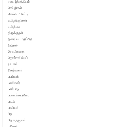
சமய இலக்கியம்
செய்திகள்
செவ்வி / பேட்டி
தமிழறிஞர்கள்
தமிழிசை
திருக்குறள்
திரைப்பட மதிப்பீடு
தேர்தல்
தொடர்கதை
தொல்காப்பியம்
நாடகம்
நிகழ்வுகள்
படங்கள்
பணிமலர்
பண்பாடு
பயணக்கட்டுரை
பாடல்
பாவியம்
பிற
பிற கருவூலம்
புதினம்