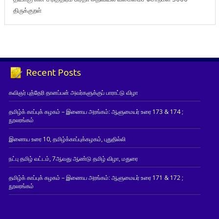
திருக்குறள்
Recent Posts
கவிஞர் புத்தேரி தானப்பன் அவர்களுக்குப் பாராட்டு விழா
தமிழ்க் காப்புக் கழகம் – இணைய அரங்கம்: ஆளுமையர் உரை 173 & 174 ;
நூலரங்கம்
இணைய உரை 10, தமிழ்க்காப்புக்கழகம், புதுதில்லி
நட்பு தமிழ் வட்டம், 7ஆவது ஆண்டு தமிழ் விழா, மதுரை
தமிழ்க் காப்புக் கழகம் – இணைய அரங்கம்: ஆளுமையர் உரை 171 & 172 ;
நூலரங்கம்