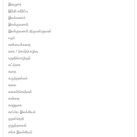
இதழுரை
இந்தி எதிர்ப்பு
இலக்கணம்
இலக்குவனார்
இலக்குவனார் திருவள்ளுவன்
ஈழம்
உண்மைக்கதை
உரை / சொற்பொழிவு
உறுதிமொழிஞர்
கட்டுரை
கதை
கருத்தரங்கம்
கலை
கலைச்சொற்கள்
கவிதை
காணுரை
காப்பிய இலக்கியம்
குறள்நெறி
குறுந்தகவல்
சங்க இலக்கியம்