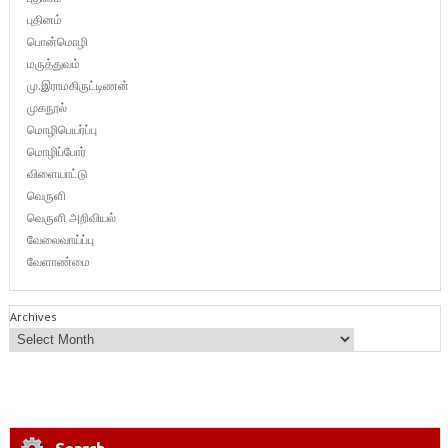
புதினம்
பொன்மொழி
மருத்துவம்
மு.இராமகிருட்டிணன்
முகநூல்
மொழிபெயர்ப்பு
மொழிப்போர்
விளையாட்டு
வெருளி
வெருளி அறிவியல்
வேலைவாய்ப்பு
வேளாண்மை
Archives