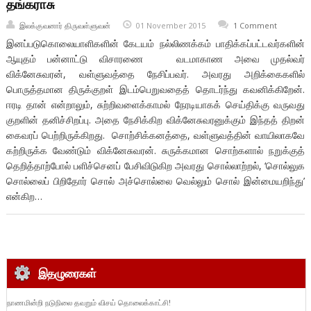
தங்கராசு
இலக்குவனார் திருவள்ளுவன்
01 November 2015
1 Comment
இனப்படுகொலையாளிகளின் கேடயம் நல்லிணக்கம் பாதிக்கப்பட்டவர்களின்
ஆயுதம் பன்னாட்டு விசாரணை வடமாகாண அவை முதல்வர்
விக்னேசுவரன், வள்ளுவத்தை நேசிப்பவர். அவரது அறிக்கைகளில்
பொருத்தமான திருக்குறள் இடம்பெறுவதைத் தொடர்ந்து கவனிக்கிறேன்.
ஈரடி தான் என்றாலும், சுற்றிவளைக்காமல் நேரடியாகக் செய்திக்கு வருவது
குறளின் தனிச்சிறப்பு. அதை நேசிக்கிற விக்னேசுவரனுக்கும் இந்தத் திறன்
கைவரப் பெற்றிருக்கிறது. சொற்சிக்கனத்தை, வள்ளுவத்தின் வாயிலாகவே
கற்றிருக்க வேண்டும் விக்னேசுவரன். சுருக்கமான சொற்களால் நறுக்குத்
தெறித்தாற்போல் பளிச்செனப் பேசிவிடுகிற அவரது சொல்லாற்றல், ‘சொல்லுக
சொல்லைப் பிறிதோர் சொல் அச்சொல்லை வெல்லும் சொல் இன்மையறிந்து’
என்கிற…
இதழுரைகள்
நாணமின்றி நடுநிலை தவறும் விசய் தொலைக்காட்சி!