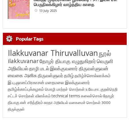
பெருநிலக்கிழார் வாழ்த்திய காதை
13 July 2025
Popular Tags
Ilakkuvanar Thiruvalluvan
நூல்
ilakkuvanar
தோழர் தியாகு எழுதுகிறார்
வெருளி
அறிவியல்
தாழி மடல்
இலக்குவனார் திருவள்ளுவன்
வைகை அனிசு
திருவள்ளுவர்
தமிழ்
தமிழ்ச்சொல்லாக்கம்
இ.பு.ஞானப்பிரகாசன்
மறைமலை இலக்குவனார்
தமிழ்க்காப்புக்கழகம்
மொழி மாற்றச் சொற்கள்
உ.வே.சா.
குறள்நெறி
சட்டச் சொற்கள் விளக்கம்
technical terms
கலைச்சொல்
தோழர்
தியாகு
என் சரித்திரம்
சுரதா
அறிவியல் வகைமைச் சொற்கள் 3000
திருக்குறள்