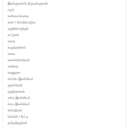
இலக்குவனார் திருவள்ளுவன்
ஈழம்
உண்மைக்கதை
உரை / சொற்பொழிவு
உறுதிமொழிஞர்
கட்டுரை
கதை
கருத்தரங்கம்
கலை
கலைச்சொற்கள்
கவிதை
காணுரை
காப்பிய இலக்கியம்
குறள்நெறி
குறுந்தகவல்
சங்க இலக்கியம்
சமய இலக்கியம்
செய்திகள்
செவ்வி / பேட்டி
தமிழறிஞர்கள்