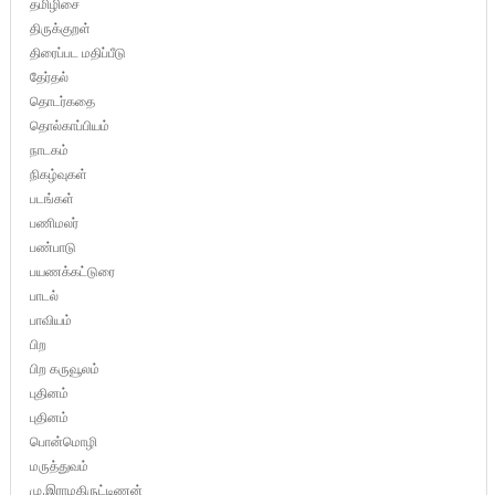
தமிழிசை
திருக்குறள்
திரைப்பட மதிப்பீடு
தேர்தல்
தொடர்கதை
தொல்காப்பியம்
நாடகம்
நிகழ்வுகள்
படங்கள்
பணிமலர்
பண்பாடு
பயணக்கட்டுரை
பாடல்
பாவியம்
பிற
பிற கருவூலம்
புதினம்
புதினம்
பொன்மொழி
மருத்துவம்
மு.இராமகிருட்டிணன்