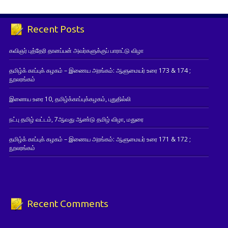
Recent Posts
கவிஞர் புத்தேரி தானப்பன் அவர்களுக்குப் பாராட்டு விழா
தமிழ்க் காப்புக் கழகம் – இணைய அரங்கம்: ஆளுமையர் உரை 173 & 174 ;
நூலரங்கம்
இணைய உரை 10, தமிழ்க்காப்புக்கழகம், புதுதில்லி
நட்பு தமிழ் வட்டம், 7ஆவது ஆண்டு தமிழ் விழா, மதுரை
தமிழ்க் காப்புக் கழகம் – இணைய அரங்கம்: ஆளுமையர் உரை 171 & 172 ;
நூலரங்கம்
Recent Comments