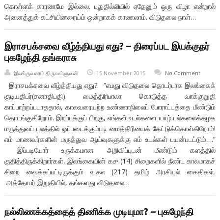
கொள்ளக் காரணமே இல்லை. புதுதில்லியில் ஏதேனும் ஒரு விழா என்றால்
அனைத்துக் கட்சியினரைய்ம் ஒன்றாகக் காணலாம். விடுதலை நாள்…
இராசபக்சவை வீழ்த்தியது எது? – திரைப்பட இயக்குநர்
புகழேந்தி தங்கராசு
இலக்குவனார் திருவள்ளுவன்
15 November 2015
No Comment
இராசபக்சவை வீழ்த்தியது எது? “எமது விடுதலை தொடர்பாக இலங்கைக்
குடியதிபர்(சனாதிபதி) மைத்திரிபாலா கொடுத்த வாக்குறுதி
காப்பாற்றப்படாததால், காலவரையற்ற உண்ணாநிலைப் போராட்டத்தை மீண்டும்
தொடங்குகிறோம். இறப்புக்குப் பிறகு, எங்கள் உடல்களை யாழ் பல்கலைக்கழக
மருத்துவப் புலத்தில் ஒப்படைக்கும்படி மைத்திரியைக் கேட்டுக்கொள்கிறோம்!
எம் மாணவர்களின் மருத்துவ ஆய்வுகளுக்கு எம் உடல்கள் பயன்படட்டும்….”
இப்படியோர் உருக்கமான அறிவிப்புடன் மீண்டும் களத்தில்
குதித்திருக்கிறார்கள், இலங்கையின் ௧௪ (14) சிறைகளில் நீண்ட காலமாகச்
சிறை வைக்கப்பட்டிருக்கும் ௨௧௭ (217) தமிழ் அரசியல் கைதிகள்.
அத்தோபர் இறுதியில், தங்களது விடுதலை…
நல்லிணக்கத்தைத் திணிக்க முடியுமா? – புகழேந்தி