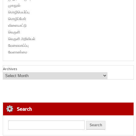
முகநூல்
மொழிபெயர்ப்பு
மொழிப்போர்
விளையாட்டு
வெருளி
வெருளி அறிவியல்
வேலைவாய்ப்பு
வேளாண்மை
Archives
Search