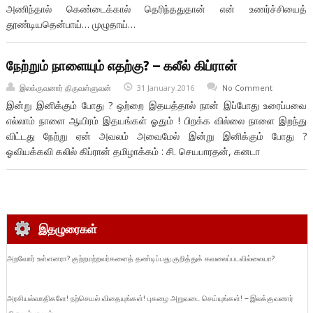
அணிந்தால் கெண்டைக்கால் தெரிந்ததுதான் என் உணர்ச்சியைத்
தூண்டியதென்பாய்… முழுதாய்…
நேற்றும் நாளையும் எதற்கு? – கலீல் கிப்ரான்
இலக்குவனார் திருவள்ளுவன்
31 January 2016
No Comment
இன்று இனிக்கும் போது ? ஒற்றை இதயத்தால் நான் இப்போது உரைப்பவை
எல்லாம் நாளை ஆயிரம் இதயங்கள் ஓதும் ! பிறக்க வில்லை நாளை இறந்து
விட்டது நேற்று ஏன் அவலம் அவைமேல் இன்று இனிக்கும் போது ?
ஓவியக்கவி கலில் கிப்ரான் தமிழாக்கம் : சி. செயபாரதன், கனடா
இதழுரைகள்
அறவோர் உள்ளனரா? குற்றமற்றவர்களைத் தண்டிப்பது குறித்துக் கவலைப்படவில்லையா?
அரசியல்வாதிகளே! நற்செயல் விதையுங்கள்! புகழை அறுவடை செய்யுங்கள்! – இலக்குவனார்