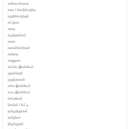
உண்மைக்கதை
உரை / சொற்பொழிவு
உறுதிமொழிஞர்
கட்டுரை
கதை
கருத்தரங்கம்
கலை
கலைச்சொற்கள்
கவிதை
காணுரை
காப்பிய இலக்கியம்
குறள்நெறி
குறுந்தகவல்
சங்க இலக்கியம்
சமய இலக்கியம்
செய்திகள்
செவ்வி / பேட்டி
தமிழறிஞர்கள்
தமிழிசை
திருக்குறள்