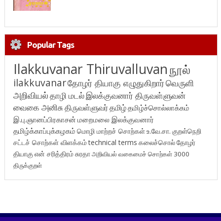
Popular Tags
Ilakkuvanar Thiruvalluvan
நூல்
ilakkuvanar
தோழர் தியாகு எழுதுகிறார்
வெருளி
அறிவியல்
தாழி மடல்
இலக்குவனார் திருவள்ளுவன்
வைகை அனிசு
திருவள்ளுவர்
தமிழ்
தமிழ்ச்சொல்லாக்கம்
இ.பு.ஞானப்பிரகாசன்
மறைமலை இலக்குவனார்
தமிழ்க்காப்புக்கழகம்
மொழி மாற்றச் சொற்கள்
உ.வே.சா.
குறள்நெறி
சட்டச் சொற்கள் விளக்கம்
technical terms
கலைச்சொல்
தோழர்
தியாகு
என் சரித்திரம்
சுரதா
அறிவியல் வகைமைச் சொற்கள் 3000
திருக்குறள்