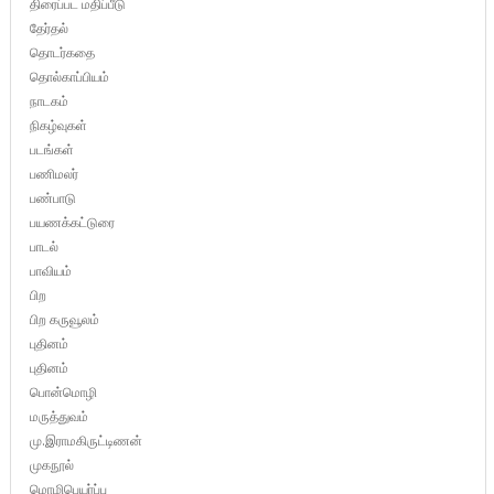
திரைப்பட மதிப்பீடு
தேர்தல்
தொடர்கதை
தொல்காப்பியம்
நாடகம்
நிகழ்வுகள்
படங்கள்
பணிமலர்
பண்பாடு
பயணக்கட்டுரை
பாடல்
பாவியம்
பிற
பிற கருவூலம்
புதினம்
புதினம்
பொன்மொழி
மருத்துவம்
மு.இராமகிருட்டிணன்
முகநூல்
மொழிபெயர்ப்பு