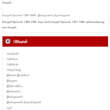
வெருளி...
வெருளி நோய்கள் 1591-1600 : இலக்குவனார் திருவள்ளுவன்
(வெருளி நோய்கள் 1586-1590 :தொடர்ச்சி) வெருளி நோய்கள் 1591-1600 பதினொன்றாவது
வார வெருளி...
பிரிவுகள்
அயல்நாடு
அறிக்கை
அறிவியல்
அழைப்பிதழ்
இக்கால இலக்கியம்
இதழுரை
இந்தி எதிர்ப்பு
இலக்கணம்
இலக்குவனார்
இலக்குவனார் திருவள்ளுவன்
ஈழம்