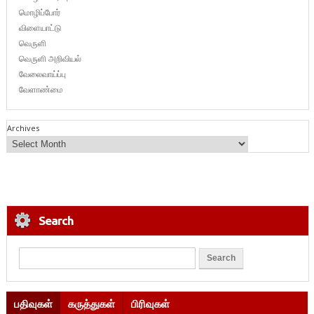
மொழிப்போர்
விளையாட்டு
வெருளி
வெருளி அறிவியல்
வேலைவாய்ப்பு
வேளாண்மை
Archives
Search
பதிவுகள்
கருத்துகள்
பிரிவுகள்