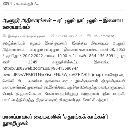
8094 ; கடவுக்குறி /…
ஆளுநர் அதிகாரங்கள் – ஏட்டிலும் நாட்டிலும் – இணைய
உரையரங்கம்
இலக்குவனார் திருவள்ளுவன்
17 February 2022
No Comment
தமிழ்க்காப்புக் கழகம் இலக்குவனார் இலக்கிய இணையம் ஆளுநர்
அதிகாரங்கள் – ஏட்டிலும் நாட்டிலும் – இணைய உரையரங்கம் மாசி 08, 2053
/ ஞாயிறு / 20.02.2022 காலை 10.00 கூட்ட எண்: 864 136 8094 ; புகு
எண்: 12345 அணுக்கிக்கூட்ட இணைப்பு :
https://us02web.zoom.us/j/8641368094?
pwd=dENwVFBIOTNncGsrcENUSWJxbVZHZz09 (map) வரவேற்புரை:
செல்வி சி. வானிலா தலைமையுரை : இலக்குவனார் திருவள்ளுவன்
உரையாளர்கள்: முனைவர் நா.இளங்கோ, புதுச்சேரியிலிருந்து பணியாளுமையர்
பொறி. த.ஞானசேகரன், மே.வங்கத்திலிருந்து எழுத்தாளர் புதிய மாதவி,
மராட்டியத்திலிருந்து திருவள்ளுவர் விருதாளர் மு. மீனாட்சி சுந்தரம்,…
மானப்பாவலர் வையவனின் ‘சதுரங்கக் காய்கள்’:
நூலறிமுகம்