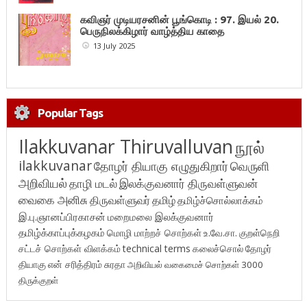
கவிஞர் முடியரசனின் பூங்கொடி : 97. இயல் 20.
பெருநிலக்கிழார் வாழ்த்திய காதை
13 July 2025
Popular Tags
Ilakkuvanar Thiruvalluvan
நூல்
ilakkuvanar
தோழர் தியாகு எழுதுகிறார்
வெருளி
அறிவியல்
தாழி மடல்
இலக்குவனார் திருவள்ளுவன்
வைகை அனிசு
திருவள்ளுவர்
தமிழ்
தமிழ்ச்சொல்லாக்கம்
இ.பு.ஞானப்பிரகாசன்
மறைமலை இலக்குவனார்
தமிழ்க்காப்புக்கழகம்
மொழி மாற்றச் சொற்கள்
உ.வே.சா.
குறள்நெறி
சட்டச் சொற்கள் விளக்கம்
technical terms
கலைச்சொல்
தோழர்
தியாகு
என் சரித்திரம்
சுரதா
அறிவியல் வகைமைச் சொற்கள் 3000
திருக்குறள்