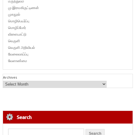
மருத்துவம்
மு.இராமகிருட்டிணன்
முகநூல்
மொழிபெயர்ப்பு
மொழிப்போர்
விளையாட்டு
வெருளி
வெருளி அறிவியல்
வேலைவாய்ப்பு
வேளாண்மை
Archives
Search