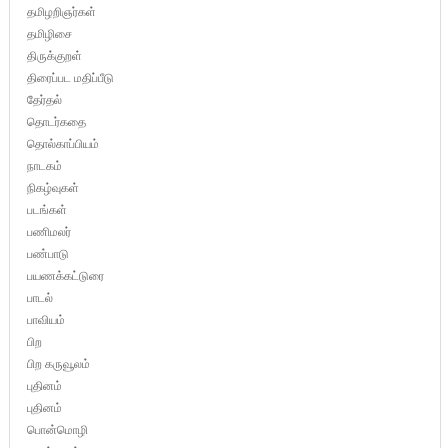
தமிழறிஞர்கள்
தமிழிசை
திருக்குறள்
திரைப்பட மதிப்பீடு
தேர்தல்
தொடர்கதை
தொல்காப்பியம்
நாடகம்
நிகழ்வுகள்
படங்கள்
பணிமலர்
பண்பாடு
பயணக்கட்டுரை
பாடல்
பாவியம்
பிற
பிற கருவூலம்
புதினம்
புதினம்
பொன்மொழி