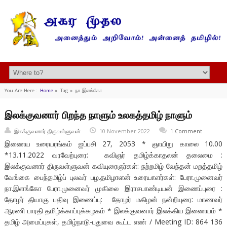
You Are Here :
Home
»
Tag »
நா.இளங்கோ
இலக்குவனார் பிறந்த நாளும் உலகத்தமிழ் நாளும்
இலக்குவனார் திருவள்ளுவன்
10 November 2022
1 Comment
இணைய உரையரங்கம் ஐப்பசி 27, 2053 * ஞாயிறு காலை 10.00
*13.11.2022 வரவேற்புரை: கவிஞர் தமிழ்க்காதலன் தலைமை :
இலக்குவனார் திருவள்ளுவன் கவியுரைஞர்கள்: நற்றமிழ் வேந்தன் மறத்தமிழ்
வேங்கை பைந்தமிழ்ப் புலவர் பழ.தமிழாளன் உரையாளர்கள்: பேரா.முனைவர்
நா.இளங்கோ பேரா.முனைவர் முகிலை இராசபாண்டியன் இணைப்புரை :
தோழர் தியாகு பதிவு இணைப்பு: தோழர் மகிழன் நன்றியுரை: மாணவர்
ஆரணி பாரதி தமிழ்க்காப்புக்கழகம் * இலக்குவனார் இலக்கிய இணையம் *
தமிழ் அமைப்புகள், தமிழ்நாடு-புதுவை கூட்ட எண் / Meeting ID: 864 136