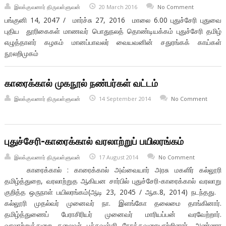
இலக்குவனார் திருவள்ளுவன்
20 March 2016
No Comment
பங்குனி 14, 2047 / மார்ச்சு 27, 2016 மாலை 6.00 புதுச்சேரி புதுவை
புதிய தூரிகைகள் மாணவர் பொதுநலத் தொண்டியக்கம் புதுச்சேரி தமிழ்
எழுத்தாளர் கழகம் மானப்பாவலர் வையவனின் சதுரங்கக் காய்கள்
நூலறிமுகம்
காரைக்கால் முகநூல் நண்பர்கள் வட்டம்
இலக்குவனார் திருவள்ளுவன்
14 September 2014
No Comment
புதுச்சேரி-காரைக்கால் வரலாற்றுப் பயிலரங்கம்
இலக்குவனார் திருவள்ளுவன்
17 August 2014
No Comment
காரைக்கால் : காரைக்கால் அவ்வையார் அரசு மகளிர் கல்லூரி
தமிழ்த்துறை, வரலாற்றுத ஆகியன சார்பில் புதுச்சேரி-காரைக்கால் வரலாறு
குறித்த ஒருநாள் பயிலரங்கம்(ஆடி 23, 2045 / ஆக.8, 2014) நடந்தது.
கல்லூரி முதல்வர் முனைவர் நா. இளங்கோ தலைமை தாங்கினார்.
தமிழ்த்துணைப் பேராசிரியர் முனைவர் மாரியப்பன் வரவேற்றார்.
வரலாற்றுத்துறை தலைவர் பச்சவள்ளி நோக்கவுரையாற்றினார். அண்ணா