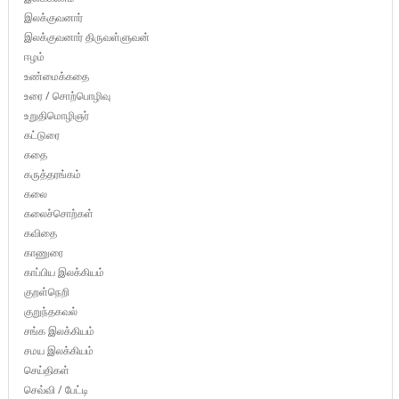
இலக்குவனார்
இலக்குவனார் திருவள்ளுவன்
ஈழம்
உண்மைக்கதை
உரை / சொற்பொழிவு
உறுதிமொழிஞர்
கட்டுரை
கதை
கருத்தரங்கம்
கலை
கலைச்சொற்கள்
கவிதை
காணுரை
காப்பிய இலக்கியம்
குறள்நெறி
குறுந்தகவல்
சங்க இலக்கியம்
சமய இலக்கியம்
செய்திகள்
செவ்வி / பேட்டி