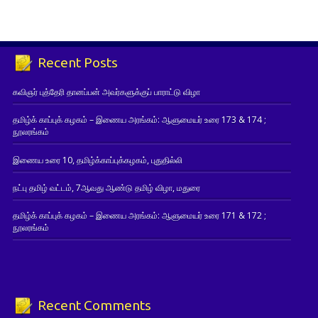
Recent Posts
கவிஞர் புத்தேரி தானப்பன் அவர்களுக்குப் பாராட்டு விழா
தமிழ்க் காப்புக் கழகம் – இணைய அரங்கம்: ஆளுமையர் உரை 173 & 174 ;
நூலரங்கம்
இணைய உரை 10, தமிழ்க்காப்புக்கழகம், புதுதில்லி
நட்பு தமிழ் வட்டம், 7ஆவது ஆண்டு தமிழ் விழா, மதுரை
தமிழ்க் காப்புக் கழகம் – இணைய அரங்கம்: ஆளுமையர் உரை 171 & 172 ;
நூலரங்கம்
Recent Comments