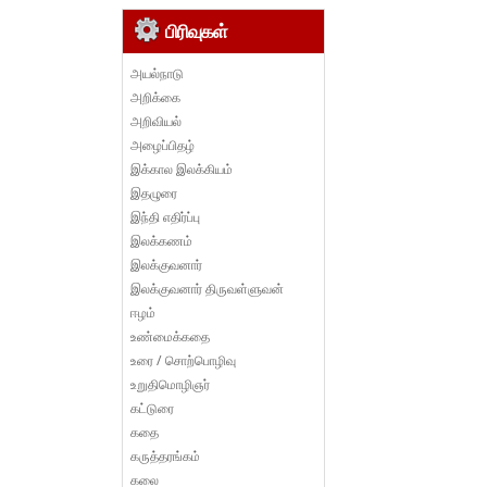
பிரிவுகள்
அயல்நாடு
அறிக்கை
அறிவியல்
அழைப்பிதழ்
இக்கால இலக்கியம்
இதழுரை
இந்தி எதிர்ப்பு
இலக்கணம்
இலக்குவனார்
இலக்குவனார் திருவள்ளுவன்
ஈழம்
உண்மைக்கதை
உரை / சொற்பொழிவு
உறுதிமொழிஞர்
கட்டுரை
கதை
கருத்தரங்கம்
கலை