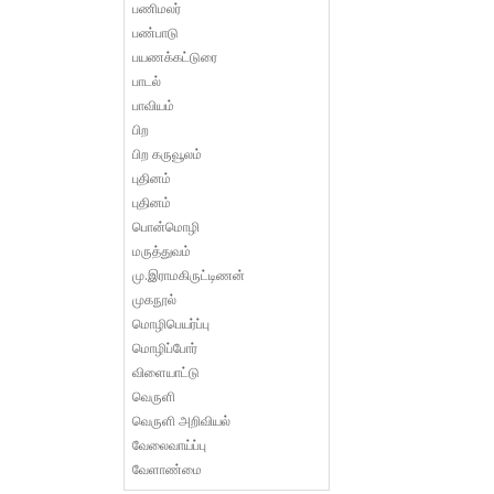
பணிமலர்
பண்பாடு
பயணக்கட்டுரை
பாடல்
பாவியம்
பிற
பிற கருவூலம்
புதினம்
புதினம்
பொன்மொழி
மருத்துவம்
மு.இராமகிருட்டிணன்
முகநூல்
மொழிபெயர்ப்பு
மொழிப்போர்
விளையாட்டு
வெருளி
வெருளி அறிவியல்
வேலைவாய்ப்பு
வேளாண்மை