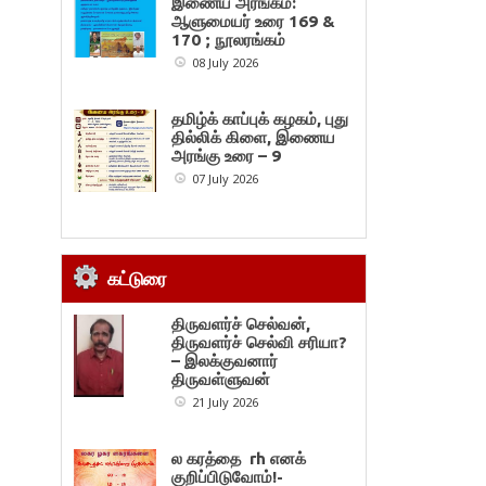
இணைய அரங்கம்:
ஆளுமையர் உரை 169 &
170 ; நூலரங்கம்
08 July 2026
தமிழ்க் காப்புக் கழகம், புது
தில்லிக் கிளை, இணைய
அரங்கு உரை – 9
07 July 2026
கட்டுரை
திருவளர்ச் செல்வன்,
திருவளர்ச் செல்வி சரியா?
– இலக்குவனார்
திருவள்ளுவன்
21 July 2026
ல கரத்தை rh எனக்
குறிப்பிடுவோம்!-