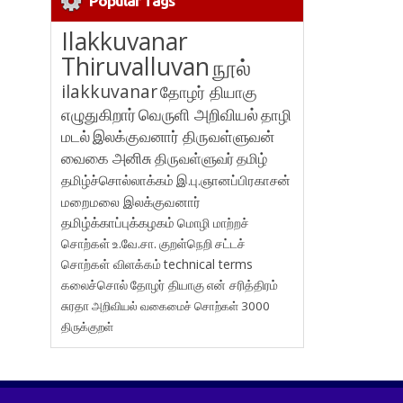
Popular Tags
Ilakkuvanar
Thiruvalluvan
நூல்
ilakkuvanar
தோழர் தியாகு
எழுதுகிறார்
வெருளி அறிவியல்
தாழி
மடல்
இலக்குவனார் திருவள்ளுவன்
வைகை அனிசு
திருவள்ளுவர்
தமிழ்
தமிழ்ச்சொல்லாக்கம்
இ.பு.ஞானப்பிரகாசன்
மறைமலை இலக்குவனார்
தமிழ்க்காப்புக்கழகம்
மொழி மாற்றச்
சொற்கள்
உ.வே.சா.
குறள்நெறி
சட்டச்
சொற்கள் விளக்கம்
technical terms
கலைச்சொல்
தோழர் தியாகு
என் சரித்திரம்
சுரதா
அறிவியல் வகைமைச் சொற்கள் 3000
திருக்குறள்