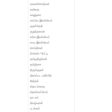
கலைச்சொற்கள்
கவிதை
காணுரை
காப்பிய இலக்கியம்
குறள்நெறி
குறுந்தகவல்
சங்க இலக்கியம்
சமய இலக்கியம்
செய்திகள்
செவ்வி / பேட்டி
தமிழறிஞர்கள்
தமிழிசை
திருக்குறள்
திரைப்பட மதிப்பீடு
தேர்தல்
தொடர்கதை
தொல்காப்பியம்
நாடகம்
நிகழ்வுகள்
படங்கள்