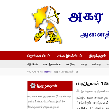
தொல்காப்பியம்
சங்க இலக்கியம்
திருக்குறள்
அறிவியல்
சமய இலக்கியம்
கட்டுரை
கதை
கவிதை
பா
You Are Here :
Home
»
Tag »
பாரதிதாசன் 125
பாரதிதாசன் 125ஆ
இதழுரைகள்
இலக்குவனார் திருவள்ளு
கருணாவைக் குற்றஞ் சாட்டும் முன்னர்த்
தமிழ்ப் பல்கலைக்கழக
தண்டிக்கப்பட வேண்டியவர்கள் ! –
“பாவேந்தர் பாரதிதாசன
இலக்குவனார் திருவள்ளுவன்
27.04.2016 அன்று ப