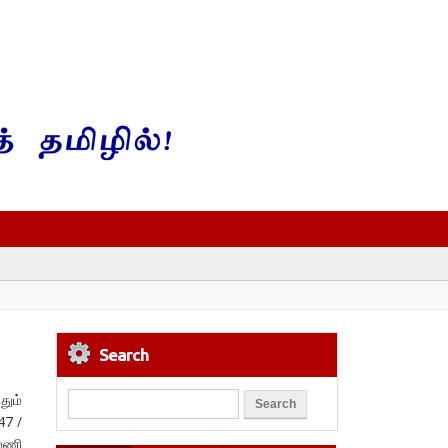
Search
தும்
47 /
ாமணி