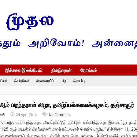
இக்கால இலக்கியம்
நிகழ்வுகள்
நோக்கம்
வியம்
செய்திகள்
வேலைவாய்ப்பு
பிற
தொடர்பு
ம் பிறந்தநாள் விழா, தமிழ்ப்பல்கலைக்கழகம், தஞ்சாவூர்
வன்
24 April 2016
No Comment
 மொழிபெயர்ப்புத்துறை, அயல்நாட்டுத் தமிழ்க் கல்வித்துறை இணைந்து நடத்
் 125 ஆம் ஆண்டு பிறந்தநாள் அறக்கட்டளைச் சொற்பொழிவு” சித்திரை 11, 20
ல்கலைக்கழகப் பேரவைக்கூடத்தில் நடைபெற உள்ளது. இவ்விழாவில் தமிழ்ம