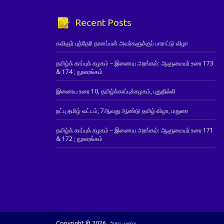
Recent Posts
கவிஞர் புத்தேரி தானப்பன் அவர்களுக்குப் பாராட்டு விழா
தமிழ்க் காப்புக் கழகம் – இணைய அரங்கம்: ஆளுமையர் உரை 173
& 174 ; நூலரங்கம்
இணைய உரை 10, தமிழ்க்காப்புக்கழகம், புதுதில்லி
நட்பு தமிழ் வட்டம், 7ஆவது ஆண்டு தமிழ் விழா, மதுரை
தமிழ்க் காப்புக் கழகம் – இணைய அரங்கம்: ஆளுமையர் உரை 171
& 172 ; நூலரங்கம்
Copyright © 2026. அகர முதல