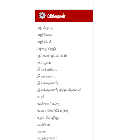
பிரிவுகள்
அயல்நாடு
அறிக்கை
அறிவியல்
அழைப்பிதழ்
இக்கால இலக்கியம்
இதழுரை
இந்தி எதிர்ப்பு
இலக்கணம்
இலக்குவனார்
இலக்குவனார் திருவள்ளுவன்
ஈழம்
உண்மைக்கதை
உரை / சொற்பொழிவு
உறுதிமொழிஞர்
கட்டுரை
கதை
கருத்தரங்கம்