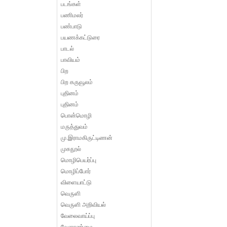
படங்கள்
பணிமலர்
பண்பாடு
பயணக்கட்டுரை
பாடல்
பாவியம்
பிற
பிற கருவூலம்
புதினம்
புதினம்
பொன்மொழி
மருத்துவம்
மு.இராமகிருட்டிணன்
முகநூல்
மொழிபெயர்ப்பு
மொழிப்போர்
விளையாட்டு
வெருளி
வெருளி அறிவியல்
வேலைவாய்ப்பு
வேளாண்மை