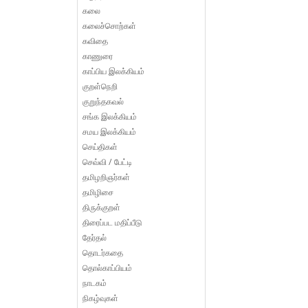
கலை
கலைச்சொற்கள்
கவிதை
காணுரை
காப்பிய இலக்கியம்
குறள்நெறி
குறுந்தகவல்
சங்க இலக்கியம்
சமய இலக்கியம்
செய்திகள்
செவ்வி / பேட்டி
தமிழறிஞர்கள்
தமிழிசை
திருக்குறள்
திரைப்பட மதிப்பீடு
தேர்தல்
தொடர்கதை
தொல்காப்பியம்
நாடகம்
நிகழ்வுகள்