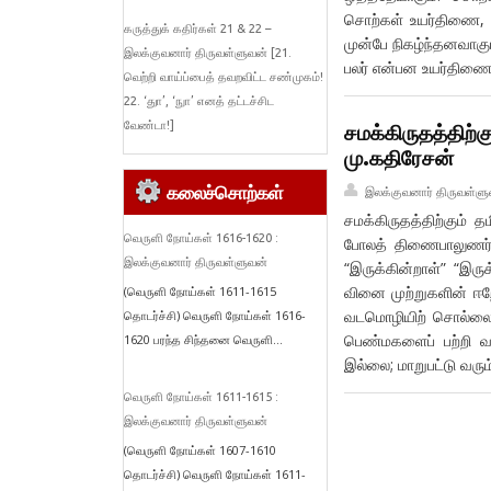
சொற்கள் உயர்திணை, அ
கருத்துக் கதிர்கள் 21 & 22 –
முன்பே நிகழ்ந்தனவாக
இலக்குவனார் திருவள்ளுவன் [21.
பலர் என்பன உயர்திணை
வெற்றி வாய்ப்பைத் தவறவிட்ட சண்முகம்!
22. ‘துா’, ‘நுா’ எனத் தட்டச்சிட
வேண்டா!]
சமக்கிருதத்திற்க
மு.கதிரேசன்
கலைச்சொற்கள்
இலக்குவனார் திருவள்ளு
சமக்கிருதத்திற்கும்
வெருளி நோய்கள் 1616-1620 :
போலத் திணைபாலுணர்த்
இலக்குவனார் திருவள்ளுவன்
“இருக்கின்றாள்” “இரு
வினை முற்றுகளின் ஈறே
(வெருளி நோய்கள் 1611-1615
வடமொழியிற் சொல்லைப்
தொடர்ச்சி) வெருளி நோய்கள் 1616-
பெண்மகளைப் பற்றி 
1620 பரந்த சிந்தனை வெருளி...
இல்லை; மாறுபட்டு வரு
வெருளி நோய்கள் 1611-1615 :
இலக்குவனார் திருவள்ளுவன்
(வெருளி நோய்கள் 1607-1610
தொடர்ச்சி) வெருளி நோய்கள் 1611-