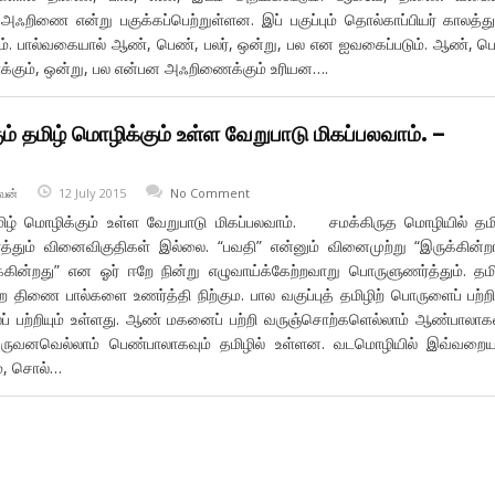
ஃறிணை என்று பகுக்கப்பெற்றுள்ளன. இப் பகுப்பும் தொல்காப்பியர் காலத்து
ும். பால்வகையால் ஆண், பெண், பலர், ஒன்று, பல என ஐவகைப்படும். ஆண், ப
க்கும், ஒன்று, பல என்பன அஃறிணைக்கும் உரியன….
ும் தமிழ் மொழிக்கும் உள்ள வேறுபாடு மிகப்பலவாம். –
வன்
12 July 2015
No Comment
 தமிழ் மொழிக்கும் உள்ள வேறுபாடு மிகப்பலவாம். சமக்கிருத மொழியில் தமி
தும் வினைவிகுதிகள் இல்லை. “பவதி” என்னும் வினைமுற்று “இருக்கின்ற
க்கின்றது” என ஓர் ஈறே நின்று எழுவாய்க்கேற்றவாறு பொருளுணர்த்தும். தமி
 திணை பால்களை உணர்த்தி நிற்கும. பால வகுப்புத் தமிழிற் பொருளைப் பற்றிய
 பற்றியும் உள்ளது. ஆண் மகனைப் பற்றி வருஞ்சொற்களெல்லாம் ஆண்பாலாகவ
வருவனவெல்லாம் பெண்பாலாகவும் தமிழில் உள்ளன. வடமொழியில் இவ்வறை
ம், சொல்…