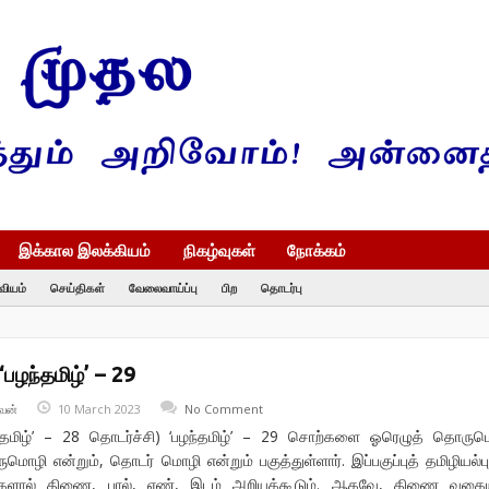
இக்கால இலக்கியம்
நிகழ்வுகள்
நோக்கம்
வியம்
செய்திகள்
வேலைவாய்ப்பு
பிற
தொடர்பு
பழந்தமிழ்’ – 29
வன்
10 March 2023
No Comment
ந்தமிழ்’ – 28 தொடர்ச்சி) ‘பழந்தமிழ்’ – 29 சொற்களை ஓரெழுத் தொரு
மொழி என்றும், தொடர் மொழி என்றும் பகுத்துள்ளார். இப்பகுப்புத் தமிழியல்பு
்களால் திணை, பால், எண், இடம் அறியக்கூடும். ஆகவே, திணை வகைய