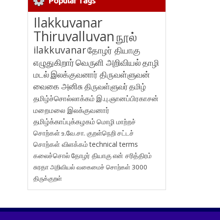
Popular Tags
Ilakkuvanar
Thiruvalluvan
நூல்
ilakkuvanar
தோழர் தியாகு
எழுதுகிறார்
வெருளி அறிவியல்
தாழி
மடல்
இலக்குவனார் திருவள்ளுவன்
வைகை அனிசு
திருவள்ளுவர்
தமிழ்
தமிழ்ச்சொல்லாக்கம்
இ.பு.ஞானப்பிரகாசன்
மறைமலை இலக்குவனார்
தமிழ்க்காப்புக்கழகம்
மொழி மாற்றச்
சொற்கள்
உ.வே.சா.
குறள்நெறி
சட்டச்
சொற்கள் விளக்கம்
technical terms
கலைச்சொல்
தோழர் தியாகு
என் சரித்திரம்
சுரதா
அறிவியல் வகைமைச் சொற்கள் 3000
திருக்குறள்