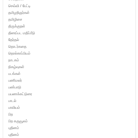
செவ்வி / பேட்டி
தமிழறிஞர்கள்
தமிழிசை
திருக்குறள்
திரைப்பட மதிப்பீடு
தேர்தல்
தொடர்கதை
தொல்காப்பியம்
நாடகம்
நிகழ்வுகள்
படங்கள்
பணிமலர்
பண்பாடு
பயணக்கட்டுரை
பாடல்
பாவியம்
பிற
பிற கருவூலம்
புதினம்
புதினம்