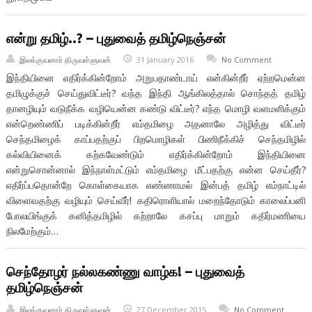
என்று தமிழ்..? – புதுவைத் தமிழ்நெஞ்சன்
இலக்குவனார் திருவள்ளுவன்
31 January 2016
No Comment
இந்தியினை எதிர்க்கின்றோம் அறுபதாண்டாய் என்கின்றீர் ஏற்றமென்ன
தமிழுக்குச் செய்துவிட்டீர்? வந்த இந்தி ஆங்கிலத்தால் சொந்தத் தமிழ்
தானழியும் வடுநீக்க வழியென்ன கண்டு விட்டீர்? எந்த மொழி வளமளிக்கும்
என்றெண்ணிப் படிக்கின்றீர் எம்தமிழை அதனாலே அழித்து விட்டீர்
செந்தமிழைக் காப்பதற்குப் பிறமொழிகள் பிணிநீக்கிச் செந்தமிழில்
கல்வியினைக் கற்கவேண்டும் எதிர்க்கின்றோம் இந்தியினை
என்றுசொன்னால் இந்நாள்மட்டும் எம்தமிழை மீட்பதற்கு என்ன செய்தீர்?
எதிர்ப்பதொன்றே கொள்கையாக எண்ணாமல் இன்பத் தமிழ் எம்நாட்டில்
விளைவதற்கு வழியும் செய்வீர்! கதிரொளியால் மறைந்தோடும் காலைப்பனி
போலயிங்குக் கனித்தமிழில் கற்றாலே கசப்பு மாறும் கதிர்மணியை
நிலமேற்கும்…
செந்தோழர் நல்லகண்ணு வாழ்க! – புதுவைத்
தமிழ்நெஞ்சன்
இலக்குவனார் திருவள்ளுவன்
27 December 2015
No Comment