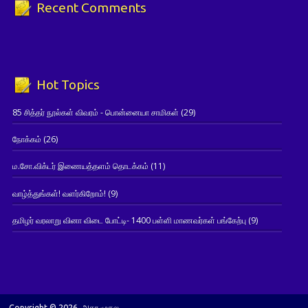
Recent Comments
Hot Topics
85 சித்தர் நூல்கள் விவரம் - பொன்னையா சாமிகள்
(29)
நோக்கம்
(26)
ம.சோ.விக்டர் இணையத்தளம் தொடக்கம்
(11)
வாழ்த்துங்கள்! வளர்கிறோம்!
(9)
தமிழர் வரலாறு வினா விடை போட்டி- 1400 பள்ளி மாணவர்கள் பங்கேற்பு
(9)
Copyright © 2026. அகர முதல