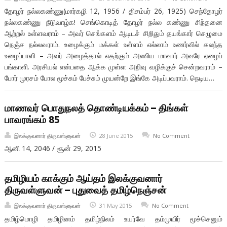
தோழர் நல்லகண்ணு(மார்கழி 12, 1956 / திசம்பர் 26, 1925) செந்தோழர்
நல்லகண்ணு நீடுவாழ்க! செங்கொடித் தோழர் நல்ல கண்ணு சிந்தனை
ஆற்றல் உள்ளவராம் – அவர் செங்களம் ஆடிடச் சிறிதும் தயங்கார் செழுமை
நெஞ்ச நல்லவராம். உழைக்கும் மக்கள் உள்ளம் எல்லாம் உணர்வில் கலந்த
உழைப்பாளி – அவர் அழைத்தால் எதற்கும் அணிய மாவார் அவரே ஏழைப்
பங்காளி. அரசியல் என்பதை ஆக்க முள்ள அறிவு வழிக்குச் சென்றவராம் –
போர் முரசம் போல மூச்சும் பேச்சும் முயன்றே இங்கே அடிப்பவராம். நெடிய…
மாணவர் பொதுநலத் தொண்டியக்கம் – திங்கள்
பாவரங்கம் 85
இலக்குவனார் திருவள்ளுவன்
28 June 2015
No Comment
ஆனி 14, 2046 / சூன் 29, 2015
தமிழியம் காக்கும் ஆய்தம் இலக்குவனார்
திருவள்ளுவன் – புதுவைத் தமிழ்நெஞ்சன்
இலக்குவனார் திருவள்ளுவன்
31 May 2015
No Comment
தமிழ்மொழி தமிழினம் தமிழ்நிலம் உயர்வே தம்முயிர் மூச்செனும்