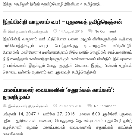
இந்து ×தமிழன் இந்தி ×தமிழ்மொழி இந்தியா × தமிழ்நாடு…
இறப்பின்றி வாழலாம் வா! – புதுவைத் தமிழ்நெஞ்சன்
இலக்குவனார் திருவள்ளுவன்
14 August 2016
No Comment
இறப்பின்றி வாழலாம் வா! பட்டுப்போன பனை மரமும் கிளிகளுக்கும் ஆந்தை
மரங்கொத்திக்கும் வாழப் பொந்தாகிறது ஏ….மாந்தனே! உயிர்விட்டுப்
போனபின் மண்ணோடு மண்ணாகிறாய் இல்லெனில் நெருப்பில் சாம்பலாகிறாய்
நீ நினைத்தால் கண்ணற்றவர்களுக்குக் கண்ணாகலாம் மீண்டும் இவ்வுலகை
நீ பார்க்கலாம் இருக்கும் போது குருதிக் கொடை இறந்த பின்னர் உறுப்புக்
கொடை வள்ளல் ஆகலாம் வா! புதுவைத் தமிழ்நெஞ்சன்
மானப்பாவலர் வையவனின் ‘சதுரங்கக் காய்கள்’:
நூலறிமுகம்
இலக்குவனார் திருவள்ளுவன்
20 March 2016
No Comment
பங்குனி 14, 2047 / மார்ச்சு 27, 2016 மாலை 6.00 புதுச்சேரி புதுவை
புதிய தூரிகைகள் மாணவர் பொதுநலத் தொண்டியக்கம் புதுச்சேரி தமிழ்
எழுத்தாளர் கழகம் மானப்பாவலர் வையவனின் சதுரங்கக் காய்கள்
நூலறிமுகம்