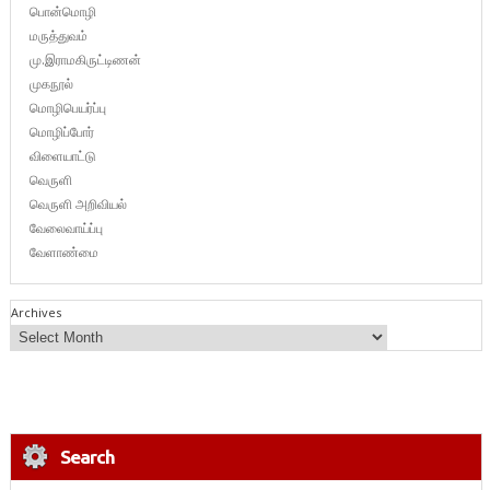
பொன்மொழி
மருத்துவம்
மு.இராமகிருட்டிணன்
முகநூல்
மொழிபெயர்ப்பு
மொழிப்போர்
விளையாட்டு
வெருளி
வெருளி அறிவியல்
வேலைவாய்ப்பு
வேளாண்மை
Archives
Search