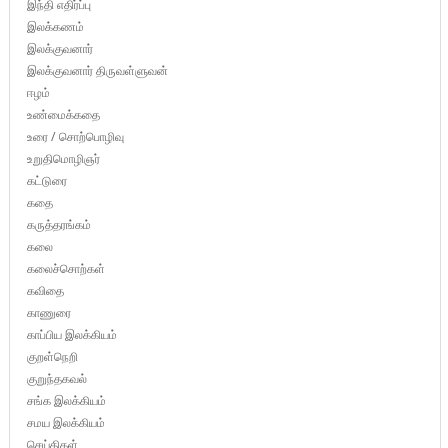
இந்தி எதிர்ப்பு
இலக்கணம்
இலக்குவனார்
இலக்குவனார் திருவள்ளுவன்
ஈழம்
உண்மைக்கதை
உரை / சொற்பொழிவு
உறுதிமொழிஞர்
கட்டுரை
கதை
கருத்தரங்கம்
கலை
கலைச்சொற்கள்
கவிதை
காணுரை
காப்பிய இலக்கியம்
குறள்நெறி
குறுந்தகவல்
சங்க இலக்கியம்
சமய இலக்கியம்
செய்திகள்