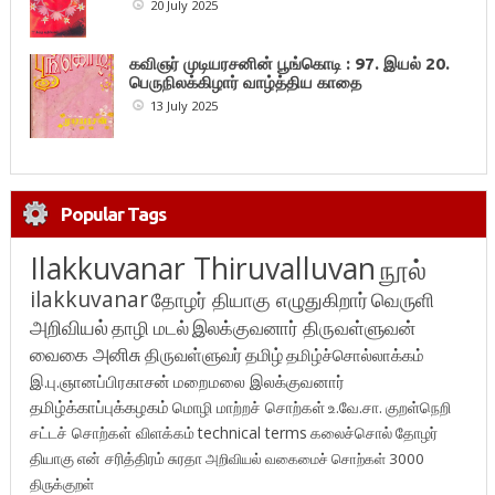
20 July 2025
கவிஞர் முடியரசனின் பூங்கொடி : 97. இயல் 20.
பெருநிலக்கிழார் வாழ்த்திய காதை
13 July 2025
Popular Tags
Ilakkuvanar Thiruvalluvan
நூல்
ilakkuvanar
தோழர் தியாகு எழுதுகிறார்
வெருளி
அறிவியல்
தாழி மடல்
இலக்குவனார் திருவள்ளுவன்
வைகை அனிசு
திருவள்ளுவர்
தமிழ்
தமிழ்ச்சொல்லாக்கம்
இ.பு.ஞானப்பிரகாசன்
மறைமலை இலக்குவனார்
தமிழ்க்காப்புக்கழகம்
மொழி மாற்றச் சொற்கள்
உ.வே.சா.
குறள்நெறி
சட்டச் சொற்கள் விளக்கம்
technical terms
கலைச்சொல்
தோழர்
தியாகு
என் சரித்திரம்
சுரதா
அறிவியல் வகைமைச் சொற்கள் 3000
திருக்குறள்