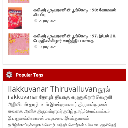
கவிஞர் முடியரசனின் பூங்கொடி : 98: கோமகன்
வியப்பு
20 July 2025
கவிஞர் முடியரசனின் பூங்கொடி : 97. இயல் 20.
பெருநிலக்கிழார் வாழ்த்திய காதை
13 July 2025
Popular Tags
Ilakkuvanar Thiruvalluvan
நூல்
ilakkuvanar
தோழர் தியாகு எழுதுகிறார்
வெருளி
அறிவியல்
தாழி மடல்
இலக்குவனார் திருவள்ளுவன்
வைகை அனிசு
திருவள்ளுவர்
தமிழ்
தமிழ்ச்சொல்லாக்கம்
இ.பு.ஞானப்பிரகாசன்
மறைமலை இலக்குவனார்
தமிழ்க்காப்புக்கழகம்
மொழி மாற்றச் சொற்கள்
உ.வே.சா.
குறள்நெறி