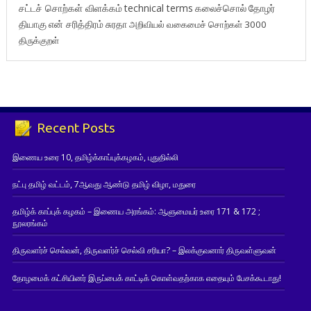
சட்டச் சொற்கள் விளக்கம்
technical terms
கலைச்சொல்
தோழர்
தியாகு
என் சரித்திரம்
சுரதா
அறிவியல் வகைமைச் சொற்கள் 3000
திருக்குறள்
Recent Posts
இணைய உரை 10, தமிழ்க்காப்புக்கழகம், புதுதில்லி
நட்பு தமிழ் வட்டம், 7ஆவது ஆண்டு தமிழ் விழா, மதுரை
தமிழ்க் காப்புக் கழகம் – இணைய அரங்கம்: ஆளுமையர் உரை 171 & 172 ;
நூலரங்கம்
திருவளர்ச் செல்வன், திருவளர்ச் செல்வி சரியா? – இலக்குவனார் திருவள்ளுவன்
தோழமைக் கட்சியினர் இருப்பைக் காட்டிக் கொள்வதற்காக எதையும் பேசக்கூடாது!