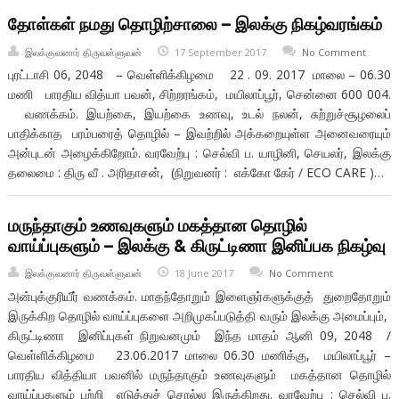
தோள்கள் நமது தொழிற்சாலை – இலக்கு நிகழ்வரங்கம்
இலக்குவனார் திருவள்ளுவன்
17 September 2017
No Comment
புரட்டாசி 06, 2048 – வெள்ளிக்கிழமை 22 . 09. 2017 மாலை – 06.30
மணி பாரதிய வித்யா பவன், சிற்றரங்கம், மயிலாப்பூர், சென்னை 600 004.
வணக்கம். இயற்கை, இயற்கை உணவு, உடல் நலன், சுற்றுச்சூழலைப்
பாதிக்காத பரம்பரைத் தொழில் – இவற்றில் அக்கறையுள்ள அனைவரையும்
அன்புடன் அழைக்கிறோம். வரவேற்பு : செல்வி ப. யாழினி, செயலர், இலக்கு
தலைமை : திரு வீ . அரிதாசன், (நிறுவனர் : எக்கோ கேர் / ECO CARE )…
மருந்தாகும் உணவுகளும் மகத்தான தொழில்
வாய்ப்புகளும் – இலக்கு & கிருட்டிணா இனிப்பக நிகழ்வு
இலக்குவனார் திருவள்ளுவன்
18 June 2017
No Comment
அன்புக்குரியீர் வணக்கம். மாதந்தோறும் இளைஞர்களுக்குத் துறைதோறும்
இருக்கிற தொழில் வாய்ப்புகளை அறிமுகப்படுத்தி வரும் இலக்கு அமைப்பும்,
கிருட்டிணா இனிப்புகள் நிறுவனமும் இந்த மாதம் ஆனி 09, 2048 /
வெள்ளிக்கிழமை 23.06.2017 மாலை 06.30 மணிக்கு, மயிலாப்பூர் –
பாரதிய வித்தியா பவனில் மருந்தாகும் உணவுகளும் மகத்தான தொழில்
வாய்ப்புகளும் பற்றி எடுத்துச் சொல்ல இருக்கிறது. வரவேற்பு : செல்வி ப.