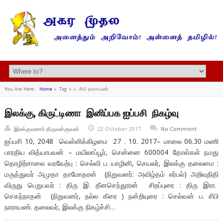
You Are Here :
Home
»
Tag »
ப. சிபி நாராயண்
இலக்கு, கிருட்டிணா இனிப்பக ஐப்பசி நிகழ்வு
இலக்குவனார் திருவள்ளுவன்
22 October 2017
No Comment
ஐப்பசி 10, 2048 வெள்ளிக்கிழமை 27 . 10. 2017– மாலை 06.30 மணி
பாரதிய வித்யாபவன் – மயிலாப்பூர், சென்னை 600004 தோள்கள் நமது
தொழிற்சாலை வரவேற்பு : செல்வி ப. யாழினி, செயலர், இலக்கு தலைமை :
மருத்துவர் அமுதா தாமோதரன் (நிறுவனர்: அவிழ்தம் எர்பல்) அறிவுநிதி
விருது பெறுபவர் : திரு இ. தீனசெந்தூரன் சிறப்புரை : திரு இரா.
செகந்நாதன் (நிறுவனர், நல்ல கீரை ) நன்றியுரை : செல்வன் ப. சிபி
நாராயண். தலைவர், இலக்கு நிகழ்ச்சி…