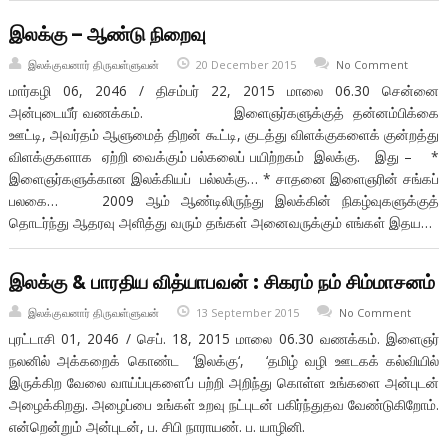
இலக்கு – ஆண்டு நிறைவு
இலக்குவனார் திருவள்ளுவன்
20 December 2015
No Comment
மார்கழி 06, 2046 / திசம்பர் 22, 2015 மாலை 06.30 சென்னை
அன்புடையீர் வணக்கம். இளைஞர்களுக்குத் தன்னம்பிக்கை
ஊட்டி, அவர்தம் ஆளுமைத் திறன் கூட்டி, குடத்து விளக்குகளைக் குன்றத்து
விளக்குகளாக ஏற்றி வைக்கும் பல்கலைப் பயிற்றகம் இலக்கு. இது – *
இளைஞர்களுக்கான இலக்கியப் பல்லக்கு… * சாதனை இளைஞரின் சங்கப்
பலகை… 2009 ஆம் ஆண்டிலிருந்து இலக்கின் நிகழ்வுகளுக்குத்
தொடர்ந்து ஆதரவு அளித்து வரும் தங்கள் அனைவருக்கும் எங்கள் இதய…
இலக்கு & பாரதிய வித்யாபவன் : சிகரம் நம் சிம்மாசனம்
இலக்குவனார் திருவள்ளுவன்
13 September 2015
No Comment
புரட்டாசி 01, 2046 / செப். 18, 2015 மாலை 06.30 வணக்கம். இளைஞர்
நலனில் அக்கறைக் கொண்ட ‘இலக்கு‘, ‘தமிழ் வழி ஊடகக் கல்வியில்
இருக்கிற வேலை வாய்ப்புகளை‘ப் பற்றி அறிந்து கொள்ள உங்களை அன்புடன்
அழைக்கிறது. அழைப்பை உங்கள் உறவு நட்புடன் பகிர்ந்துதவ வேண்டுகிறோம்.
என்றென்றும் அன்புடன், ப. சிபி நாராயண். ப. யாழினி.