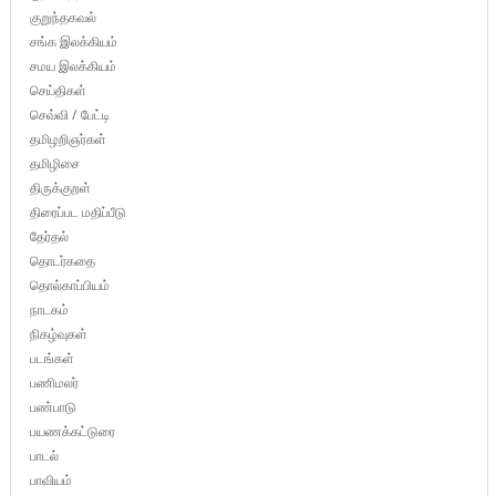
குறுந்தகவல்
சங்க இலக்கியம்
சமய இலக்கியம்
செய்திகள்
செவ்வி / பேட்டி
தமிழறிஞர்கள்
தமிழிசை
திருக்குறள்
திரைப்பட மதிப்பீடு
தேர்தல்
தொடர்கதை
தொல்காப்பியம்
நாடகம்
நிகழ்வுகள்
படங்கள்
பணிமலர்
பண்பாடு
பயணக்கட்டுரை
பாடல்
பாவியம்