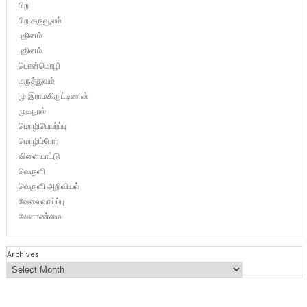
பிற
பிற கருவூலம்
புதினம்
புதினம்
பொன்மொழி
மருத்துவம்
மு.இராமகிருட்டிணன்
முகநூல்
மொழிபெயர்ப்பு
மொழிப்போர்
விளையாட்டு
வெருளி
வெருளி அறிவியல்
வேலைவாய்ப்பு
வேளாண்மை
Archives