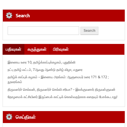
Search
பதிவுகள்
கருத்துகள்
பிரிவுகள்
இணைய உரை 10, தமிழ்க்காப்புக்கழகம், புதுதில்லி
நட்பு தமிழ் வட்டம், 7ஆவது ஆண்டு தமிழ் விழா, மதுரை
தமிழ்க் காப்புக் கழகம் – இணைய அரங்கம்: ஆளுமையர் உரை 171 & 172 ;
நூலரங்கம்
திருவளர்ச் செல்வன், திருவளர்ச் செல்வி சரியா? – இலக்குவனார் திருவள்ளுவன்
தோழமைக் கட்சியினர் இருப்பைக் காட்டிக் கொள்வதற்காக எதையும் பேசக்கூடாது!
செய்திகள்