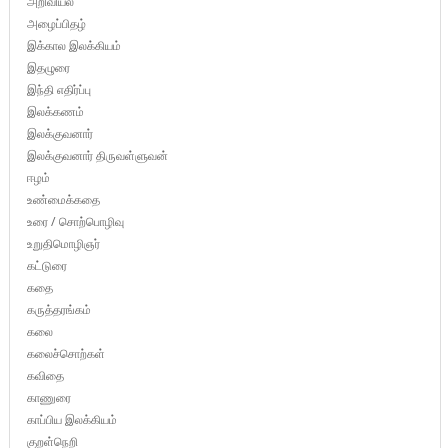
அறிவியல்
அழைப்பிதழ்
இக்கால இலக்கியம்
இதழுரை
இந்தி எதிர்ப்பு
இலக்கணம்
இலக்குவனார்
இலக்குவனார் திருவள்ளுவன்
ஈழம்
உண்மைக்கதை
உரை / சொற்பொழிவு
உறுதிமொழிஞர்
கட்டுரை
கதை
கருத்தரங்கம்
கலை
கலைச்சொற்கள்
கவிதை
காணுரை
காப்பிய இலக்கியம்
குறள்நெறி