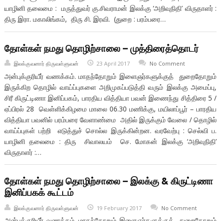
யாழினி தலைமை : மருத்துவர் கு.சிவராமன் இலக்கு ‘அறிவுநிதி’ விருதாளர் :
திரு இரா. மகாலிங்கம், திரு சி. இரவி. (துறை : பரம்பரை…
தோள்கள் நமது தொழிற்சாலை – முத்திரைத்தொடர்
இலக்குவனார் திருவள்ளுவன்
23 April 2017
No Comment
அன்புக்குரியீர் வணக்கம். மாதந்தோறும் இளைஞர்களுக்குத் துறைதோறும்
இருக்கிற தொழில் வாய்ப்புகளை அறிமுகப்படுத்தி வரும் இலக்கு அமைப்பு,
சிரீ கிருட்டிணா இனிப்பகம், பாரதிய வித்தியா பவன் இணைந்து சித்திரை 5 /
ஏப்பிரல் 28 வெள்ளிக்கிழமை மாலை 06.30 மணிக்கு, மயிலாப்பூர் – பாரதிய
வித்தியா பவனில் பரம்பரை வேளாண்மை அதில் இருக்கும் வேலை / தொழில்
வாய்ப்புகள் பற்றி எடுத்துச் சொல்ல இருக்கின்றன. வரவேற்பு : செல்வி ப.
யாழினி தலைமை : திரு சிவாலயம் செ. மோகன் இலக்கு ‘அறிவுநிதி’
விருதாளர் :…
தோள்கள் நமது தொழிற்சாலை – இலக்கு & கிருட்டிணா
இனிப்பகக் கூட்டம்
இலக்குவனார் திருவள்ளுவன்
19 February 2017
No Comment
அன்புக்குரியீர் வணக்கம். மாதந்தோறும் இளைஞர்களுக்குத் துறைதோறும்