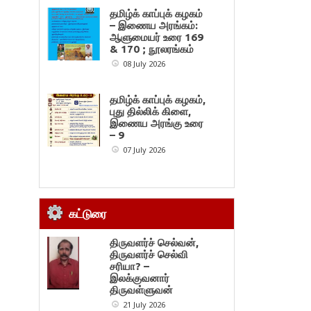
தமிழ்க் காப்புக் கழகம்
– இணைய அரங்கம்:
ஆளுமையர் உரை 169
& 170 ; நூலரங்கம்
08 July 2026
தமிழ்க் காப்புக் கழகம்,
புது தில்லிக் கிளை,
இணைய அரங்கு உரை
– 9
07 July 2026
கட்டுரை
திருவளர்ச் செல்வன்,
திருவளர்ச் செல்வி
சரியா? –
இலக்குவனார்
திருவள்ளுவன்
21 July 2026