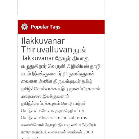
Popular Tags
Ilakkuvanar
Thiruvalluvan
நூல்
ilakkuvanar
தோழர் தியாகு
எழுதுகிறார்
வெருளி அறிவியல்
தாழி
மடல்
இலக்குவனார் திருவள்ளுவன்
வைகை அனிசு
திருவள்ளுவர்
தமிழ்
தமிழ்ச்சொல்லாக்கம்
இ.பு.ஞானப்பிரகாசன்
மறைமலை இலக்குவனார்
தமிழ்க்காப்புக்கழகம்
மொழி மாற்றச்
சொற்கள்
உ.வே.சா.
குறள்நெறி
சட்டச்
சொற்கள் விளக்கம்
technical terms
கலைச்சொல்
தோழர் தியாகு
என் சரித்திரம்
சுரதா
அறிவியல் வகைமைச் சொற்கள் 3000
திருக்குறள்