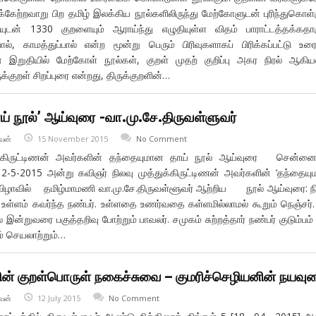
ேற்றவாறு பிற தமிழ் இலக்கிய நூல்களிலிருந்து மேற்கோளுடன் புரிந்துகொள்
டன் 1330 குறளையும் ஆராய்ந்து எழுதியுள்ள விதம் பாராட்டத்தக்கதாக
பால், காமத்துப்பால் என்ற மூன்று பெரும் பிரிவுகளாகப் பிரிக்கப்பட்டு உர
ன் இறுதியில் மேற்கோள் நூல்கள், குறள் முதற் குறிப்பு அகர நிரல் ஆக
க்குறள் சிறப்புரை என்றது, திருக்குறளின்…
் நூல்’ ஆய்வுரை -வா.மு.சே.திருவள்ளுவர்
வன்
15 November 2015
No Comment
ுக்கிருட்டிணன் அவர்களின் தந்தையுமான தாய் நூல் ஆய்வுரை சென்னை
 2-5-2015 அன்று கவிஞர் நிலவு முத்துக்கிருட்டிணன் அவர்களின் ‘தந்தைய
டு விழாவில் தமிழ்மாமணி வா.மு.சே.திருவள்ளூவர் ஆற்றிய நூல் ஆய்வுரை: ந
் உள்ளம் கவர்ந்த நண்பர். உள்ளதை உணர்வதை கள்ளமில்லாமல் கூறும் நெஞ்சர்.
் இன்றுவரை பகுத்தறிவு போற்றும் பாவலர். சமுகம் சுற்றத்தார் நண்பர் குடும்பம
் செயலாற்றும்…
் குறள்பொருள் நகைச்சுவை – குமரிச்செழியனின் நயவு
வன்
12 July 2015
No Comment