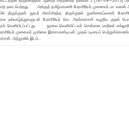
்டத்தில் திருவள்ளுவர் ஆண்டு சித்திரைத் திங்கள் 5 [18–-04—2015] அ
மாநாடு நடைபெற்றது. அங்குத் தமிழ்மாமணி பேராசிரியர் முனைவர் பா. வளன் 
 திருக்குறள் தூயர் மிகச்சிறந்த திருக்குறள் நுண்ணாய்வாளர் பேராசிர
சு நல்வாழ்த்துகளுடன் பேராசிரியர் வெ. அரங்கராசன் எழுதிய குறள் பொ
நூல் வெளியிடப்பட்டது. நூலை வெளியிட்டவர் சென்னை மாநிலக் கல்லூரி
ராசிரியர் முனைவர் முகிலை இராசபாண்டியன். முதல் படியைப் பெற்றுக்கொண்
நடராசன். அந்நூலில் இடம்…