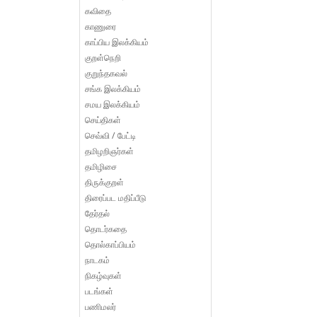
கவிதை
காணுரை
காப்பிய இலக்கியம்
குறள்நெறி
குறுந்தகவல்
சங்க இலக்கியம்
சமய இலக்கியம்
செய்திகள்
செவ்வி / பேட்டி
தமிழறிஞர்கள்
தமிழிசை
திருக்குறள்
திரைப்பட மதிப்பீடு
தேர்தல்
தொடர்கதை
தொல்காப்பியம்
நாடகம்
நிகழ்வுகள்
படங்கள்
பணிமலர்