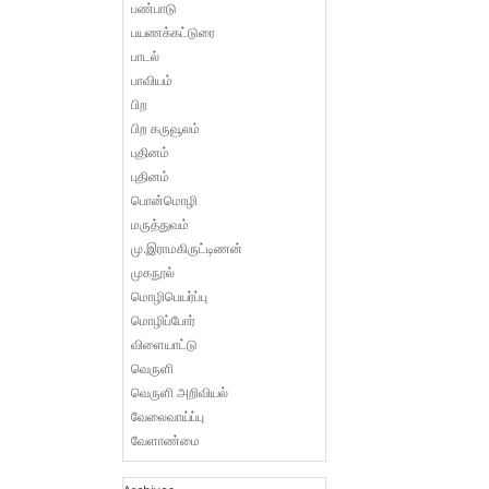
பண்பாடு
பயணக்கட்டுரை
பாடல்
பாவியம்
பிற
பிற கருவூலம்
புதினம்
புதினம்
பொன்மொழி
மருத்துவம்
மு.இராமகிருட்டிணன்
முகநூல்
மொழிபெயர்ப்பு
மொழிப்போர்
விளையாட்டு
வெருளி
வெருளி அறிவியல்
வேலைவாய்ப்பு
வேளாண்மை