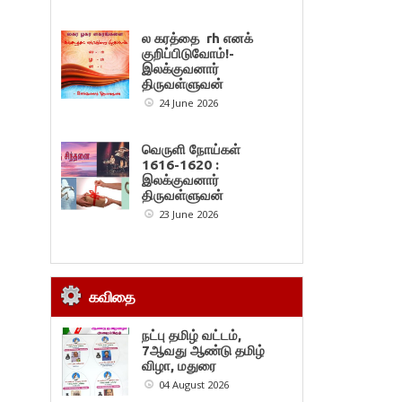
ல கரத்தை rh எனக்
குறிப்பிடுவோம்!-
இலக்குவனார்
திருவள்ளுவன்
24 June 2026
வெருளி நோய்கள்
1616-1620 :
இலக்குவனார்
திருவள்ளுவன்
23 June 2026
கவிதை
நட்பு தமிழ் வட்டம்,
7ஆவது ஆண்டு தமிழ்
விழா, மதுரை
04 August 2026