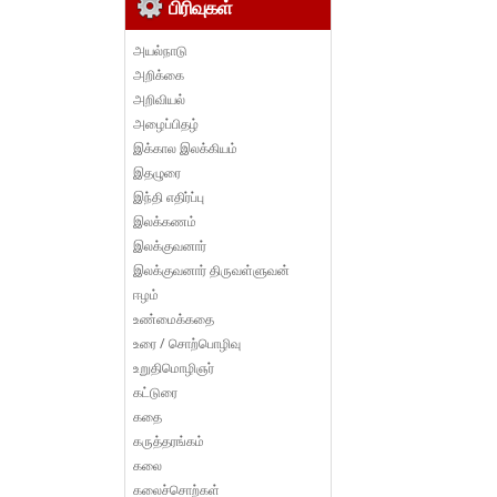
பிரிவுகள்
அயல்நாடு
அறிக்கை
அறிவியல்
அழைப்பிதழ்
இக்கால இலக்கியம்
இதழுரை
இந்தி எதிர்ப்பு
இலக்கணம்
இலக்குவனார்
இலக்குவனார் திருவள்ளுவன்
ஈழம்
உண்மைக்கதை
உரை / சொற்பொழிவு
உறுதிமொழிஞர்
கட்டுரை
கதை
கருத்தரங்கம்
கலை
கலைச்சொற்கள்