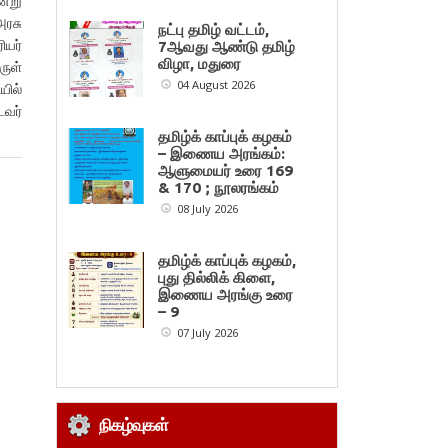
ன்று
அரசு
நட்பு தமிழ் வட்டம்,
ியர்
7ஆவது ஆண்டு தமிழ்
விழா, மதுரை
ருள்
04 August 2026
யில்
டவர்
தமிழ்க் காப்புக் கழகம்
– இணைய அரங்கம்:
ஆளுமையர் உரை 169
& 170 ; நூலரங்கம்
08 July 2026
தமிழ்க் காப்புக் கழகம்,
புது தில்லிக் கிளை,
இணைய அரங்கு உரை
– 9
07 July 2026
நிகழ்வுகள்