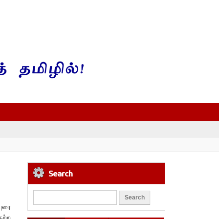
Search
புரை
ேற்ற