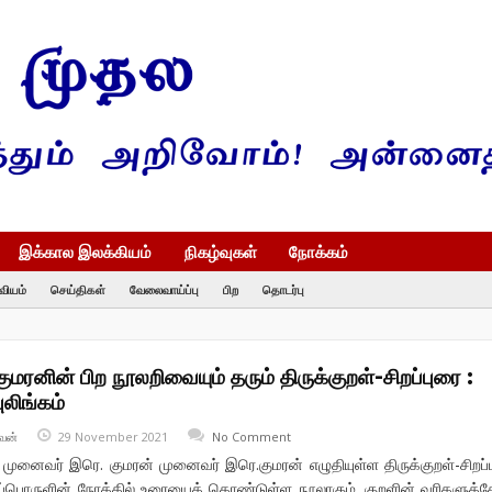
இக்கால இலக்கியம்
நிகழ்வுகள்
நோக்கம்
வியம்
செய்திகள்
வேலைவாய்ப்பு
பிற
தொடர்பு
மரனின் பிற நூலறிவையும் தரும் திருக்குறள்-சிறப்புரை :
லிங்கம்
வன்
29 November 2021
No Comment
 : முனைவர் இரெ. குமரன் முனைவர் இரெ.குமரன் எழுதியுள்ள திருக்குறள்-சிறப்
யப்பொருளின் நோக்கில் உரையைக் கொண்டுள்ள நூலாகும். குறளின் வரிகளுக்க