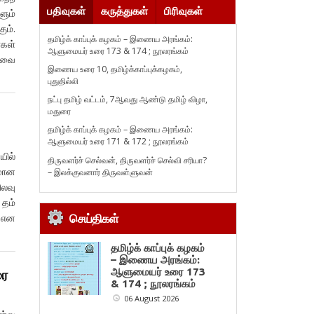
பதிவுகள்
கருத்துகள்
பிரிவுகள்
ளும்
ும்.
தமிழ்க் காப்புக் கழகம் – இணைய அரங்கம்:
ைகள்
ஆளுமையர் உரை 173 & 174 ; நூலரங்கம்
ியவை
இணைய உரை 10, தமிழ்க்காப்புக்கழகம்,
புதுதில்லி
நட்பு தமிழ் வட்டம், 7ஆவது ஆண்டு தமிழ் விழா,
மதுரை
தமிழ்க் காப்புக் கழகம் – இணைய அரங்கம்:
ஆளுமையர் உரை 171 & 172 ; நூலரங்கம்
யில்
திருவளர்ச் செல்வன், திருவளர்ச் செல்வி சரியா?
ுமான
– இலக்குவனார் திருவள்ளுவன்
ிலவு
 தம்
் என
செய்திகள்
தமிழ்க் காப்புக் கழகம்
– இணைய அரங்கம்:
ஆளுமையர் உரை 173
ரை
& 174 ; நூலரங்கம்
06 August 2026