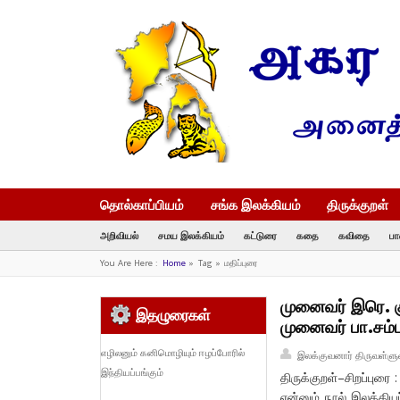
தொல்காப்பியம்
சங்க இலக்கியம்
திருக்குறள்
அறிவியல்
சமய இலக்கியம்
கட்டுரை
கதை
கவிதை
பா
You Are Here :
Home
»
Tag »
மதிப்புரை
முனைவர் இரெ. கு
இதழுரைகள்
முனைவர் பா.சம்பு
எழிலனும் கனிமொழியும் ஈழப்போரில்
இலக்குவனார் திருவள்ளு
இந்தியப்பங்கும்
திருக்குறள்–சிறப்புரை
என்னும் நூல் இலக்கி