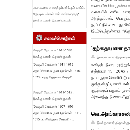
வகையில் பொருண்மைக்க
பா.ச.க.வை அசைத்துப்பார்க்கும் வாய்ப்பு
வகையில் எளிய உரையு
அதிமுக மக்கள் சார்பாளர்களுக்கு! –
அறத்துப்பால், பொருட்
இலக்குவனார் திருவள்ளுவன்
தரப்பட்டுள்ளன. நூலி
இடம்பெற்றுள்ளன. “திரு
கலைச்சொற்கள்
‘தந்தையுமான தாய
வெருளி நோய்கள் 1616-1620 :
இலக்குவனார் திருவள்ளுவன்
இலக்குவனார் திருவள்ளு
கவிஞர் நிலவு முத்த
(வெருளி நோய்கள் 1611-1615
சித்திரை 19, 2046 /
தொடர்ச்சி) வெருளி நோய்கள் 1616-
தாய்’ நூல் வெளீயீட்
1620 பரந்த சிந்தனை வெருளி...
முத்துகிருட்டிணன் என
குழந்தைப் பருவம் முதல
வெருளி நோய்கள் 1611-1615 :
அனைத்து நிலைகளிலும
இலக்குவனார் திருவள்ளுவன்
(வெருளி நோய்கள் 1607-1610
வெ.அரங்கராசனின
தொடர்ச்சி) வெருளி நோய்கள் 1611-
1615 பயனிலித்தள வெருளி -...
இலக்குவனார் திருவள்ளு