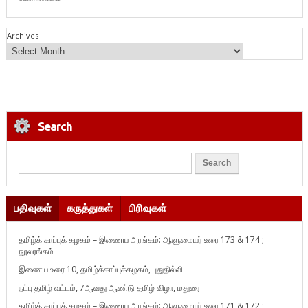
Archives
Search
பதிவுகள்
கருத்துகள்
பிரிவுகள்
தமிழ்க் காப்புக் கழகம் – இணைய அரங்கம்: ஆளுமையர் உரை 173 & 174 ;
நூலரங்கம்
இணைய உரை 10, தமிழ்க்காப்புக்கழகம், புதுதில்லி
நட்பு தமிழ் வட்டம், 7ஆவது ஆண்டு தமிழ் விழா, மதுரை
தமிழ்க் காப்புக் கழகம் – இணைய அரங்கம்: ஆளுமையர் உரை 171 & 172 ;