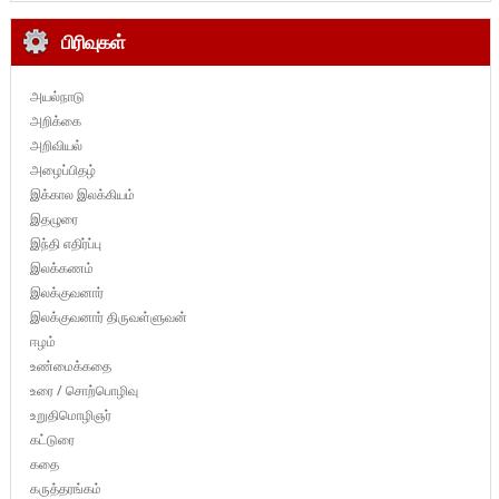
பிரிவுகள்
அயல்நாடு
அறிக்கை
அறிவியல்
அழைப்பிதழ்
இக்கால இலக்கியம்
இதழுரை
இந்தி எதிர்ப்பு
இலக்கணம்
இலக்குவனார்
இலக்குவனார் திருவள்ளுவன்
ஈழம்
உண்மைக்கதை
உரை / சொற்பொழிவு
உறுதிமொழிஞர்
கட்டுரை
கதை
கருத்தரங்கம்