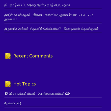
நட்பு தமிழ் வட்டம், 7ஆவது ஆண்டு தமிழ் விழா, மதுரை
தமிழ்க் காப்புக் கழகம் – இணைய அரங்கம்: ஆளுமையர் உரை 171 & 172 ;
நூலரங்கம்
திருவளர்ச் செல்வன், திருவளர்ச் செல்வி சரியா? – இலக்குவனார் திருவள்ளுவன்
Recent Comments
Hot Topics
85 சித்தர் நூல்கள் விவரம் - பொன்னையா சாமிகள்
(29)
நோக்கம்
(26)