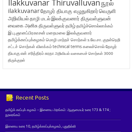
Ilakkuvanar Thiruvalluvan
நூல்
ilakkuvanar
தோழர் தியாகு எழுதுகிறார்
வெருளி
அறிவியல்
தாழி மடல்
இலக்குவனார் திருவள்ளுவன்
வைகை அனிசு
திருவள்ளுவர்
தமிழ்
தமிழ்ச்சொல்லாக்கம்
இ.பு.ஞானப்பிரகாசன்
மறைமலை இலக்குவனார்
தமிழ்க்காப்புக்கழகம்
மொழி மாற்றச் சொற்கள்
உ.வே.சா.
குறள்நெறி
சட்டச் சொற்கள் விளக்கம்
technical terms
கலைச்சொல்
தோழர்
தியாகு
என் சரித்திரம்
சுரதா
அறிவியல் வகைமைச் சொற்கள் 3000
திருக்குறள்
Recent Posts
தமிழ்க் காப்புக் கழகம் – இணைய அரங்கம்: ஆளுமையர் உரை 173 & 174 ;
நூலரங்கம்
இணைய உரை 10, தமிழ்க்காப்புக்கழகம், புதுதில்லி