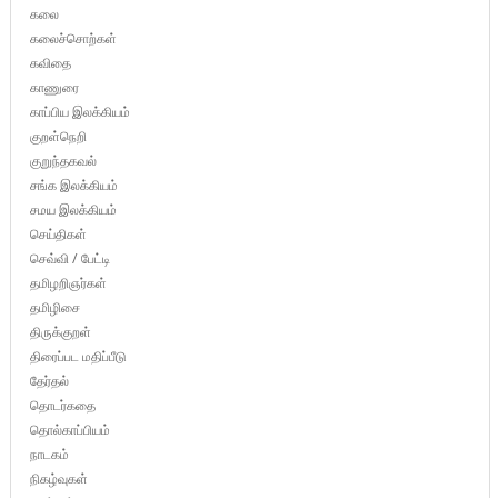
கலை
கலைச்சொற்கள்
கவிதை
காணுரை
காப்பிய இலக்கியம்
குறள்நெறி
குறுந்தகவல்
சங்க இலக்கியம்
சமய இலக்கியம்
செய்திகள்
செவ்வி / பேட்டி
தமிழறிஞர்கள்
தமிழிசை
திருக்குறள்
திரைப்பட மதிப்பீடு
தேர்தல்
தொடர்கதை
தொல்காப்பியம்
நாடகம்
நிகழ்வுகள்