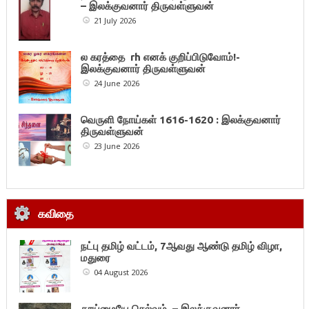
– இலக்குவனார் திருவள்ளுவன்
21 July 2026
ல கரத்தை rh எனக் குறிப்பிடுவோம்!-
இலக்குவனார் திருவள்ளுவன்
24 June 2026
வெருளி நோய்கள் 1616-1620 : இலக்குவனார்
திருவள்ளுவன்
23 June 2026
கவிதை
நட்பு தமிழ் வட்டம், 7ஆவது ஆண்டு தமிழ் விழா,
மதுரை
04 August 2026
தூய்மையே செல்வம் – இலக்குவனார்