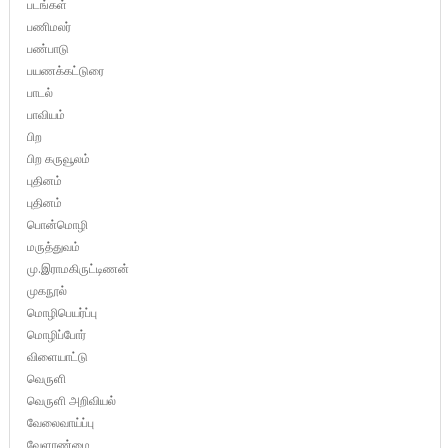
படங்கள்
பணிமலர்
பண்பாடு
பயணக்கட்டுரை
பாடல்
பாவியம்
பிற
பிற கருவூலம்
புதினம்
புதினம்
பொன்மொழி
மருத்துவம்
மு.இராமகிருட்டிணன்
முகநூல்
மொழிபெயர்ப்பு
மொழிப்போர்
விளையாட்டு
வெருளி
வெருளி அறிவியல்
வேலைவாய்ப்பு
வேளாண்மை