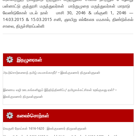
பன்னாட்டு குத்தூசி மருத்துவர்கள் மாற்றுமுறை மருத்துவர்கள் மாநாடு
வேண்டுகோள் மடல் நாள் மாசி 30, 2046 & பங்குனி 1, 2046 —
14.03.2015 & 15.03.2015 சனி, ஞாயிறு எல்கேஎசு மஃகால், திண்டுக்கல்
சாலை, திருச்சிராப்பள்ளி
இதழுரைகள்
அயற்சொற்களைத் தமிழ் மயமாக்காதீர்! – இலக்குவனார் திருவள்ளுவன்
இணைய வழி ஊடகங்களிலும் இந்தித்திணிப்பு! தமிழகக்கட்சிகள் உறங்குவது ஏன்? –
இலக்குவனார் திருவள்ளுவன்
கலைச்சொற்கள்
வெருளி நோய்கள் 1616-1620 : இலக்குவனார் திருவள்ளுவன்