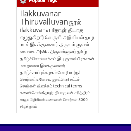
Popular Tags
Ilakkuvanar
Thiruvalluvan
நூல்
ilakkuvanar
தோழர் தியாகு
எழுதுகிறார்
வெருளி அறிவியல்
தாழி
மடல்
இலக்குவனார் திருவள்ளுவன்
வைகை அனிசு
திருவள்ளுவர்
தமிழ்
தமிழ்ச்சொல்லாக்கம்
இ.பு.ஞானப்பிரகாசன்
மறைமலை இலக்குவனார்
தமிழ்க்காப்புக்கழகம்
மொழி மாற்றச்
சொற்கள்
உ.வே.சா.
குறள்நெறி
சட்டச்
சொற்கள் விளக்கம்
technical terms
கலைச்சொல்
தோழர் தியாகு
என் சரித்திரம்
சுரதா
அறிவியல் வகைமைச் சொற்கள் 3000
திருக்குறள்