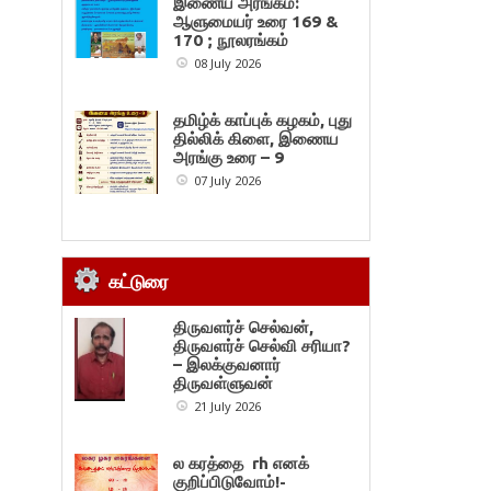
இணைய அரங்கம்:
ஆளுமையர் உரை 169 &
170 ; நூலரங்கம்
08 July 2026
தமிழ்க் காப்புக் கழகம், புது
தில்லிக் கிளை, இணைய
அரங்கு உரை – 9
07 July 2026
கட்டுரை
திருவளர்ச் செல்வன்,
திருவளர்ச் செல்வி சரியா?
– இலக்குவனார்
திருவள்ளுவன்
21 July 2026
ல கரத்தை rh எனக்
குறிப்பிடுவோம்!-