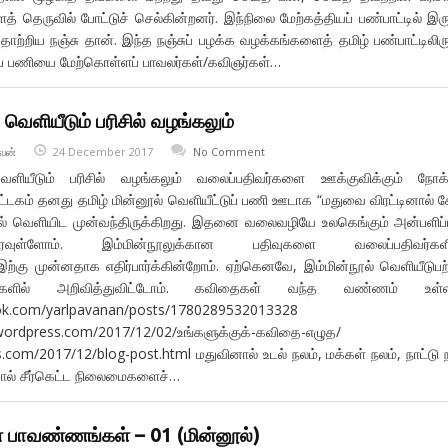
 தெருவில் போட்டுச் செல்கின்றனர். இந்நிலை மேற்கத்தியப் பண்பாட்டில் இரு
 தொற்றிய நஞ்சு தான். இந்த நஞ்சுப் பழக்க வழக்கங்களைத் தமிழ் பண்பாட்டிலிரு
தப் பணியை மேற்கொள்ளப் பாவலர்கள்/கவிஞர்கள்…
வெளியீடும் பரிசில் வழங்கலும்
வன்
24 December 2017
No Comment
ளியீடும் பரிசில் வழங்கலும் வலைப்பதிவர்களை ஊக்குவிக்கும் நோக்
்டகம் தனது தமிழ் மின்னூல் வெளியீட்டுப் பணி ஊடாக “மதுவை விரட்டினால் 
ல் வெளியிட முன்வந்திருக்கிறது. இதனை வலைவழியே உலகெங்கும் அன்பளிப
வுள்ளோம். இம்மின்நூலுக்கான பதிவுகளை வலைப்பதிவர்களி
ற்கு முன்னதாக எதிர்பார்க்கின்றோம். ஏற்கெனவே, இம்மின்நூல் வெளியீடுபற்
புகளில் அறிவித்துவிட்டோம். கவிதைகள் வந்த வண்ணம் உள்
ok.com/yarlpavanan/posts/1780289532013328
.wordpress.com/2017/12/02/உங்களுக்குக்-கவிதை-எழுத/
com/2017/12/blog-post.html மதுவினால் உடல் நலம், மக்கள் நலம், நாட்டு 
ால் சீர்கெட்ட நிலைமைகளைச்…
 பாவண்ணங்கள் – 01 (மின்னூல்)