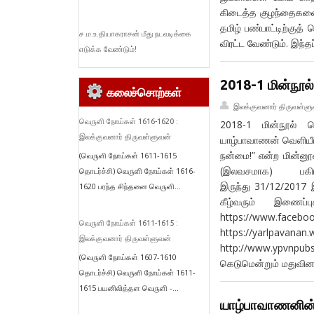
கிடைத்த குழந்தைகளைத்
தமிழ் பண்பாட்டிற்குத்
ச.ம.உ.தியாகராசன் மீது நடவடிக்கை
விரட்ட வேண்டும். இந்
எடுக்க வேண்டும்!
2018-1 மின்நூல் 
கலைச்சொற்கள்
இலக்குவனார் திருவள்ளு
வெருளி நோய்கள் 1616-1620 :
2018-1 மின்நூல் வெ
இலக்குவனார் திருவள்ளுவன்
யாழ்பாவாணன் வெளியீட
நன்மை!” என்ற மின்னூ
(வெருளி நோய்கள் 1611-1615
(இலவசமாக) பகிர
தொடர்ச்சி) வெருளி நோய்கள் 1616-
இருந்து 31/12/2017 இ
1620 பரந்த சிந்தனை வெருளி...
கீழ்வரும் இணைப்
https://www.facebo
வெருளி நோய்கள் 1611-1615 :
https://yarlpavanan
இலக்குவனார் திருவள்ளுவன்
http://www.ypvnpubs.
(வெருளி நோய்கள் 1607-1610
கெடுமென்றும் மதுவின
தொடர்ச்சி) வெருளி நோய்கள் 1611-
1615 பயனிலித்தள வெருளி -...
யாழ்பாவாணனின்