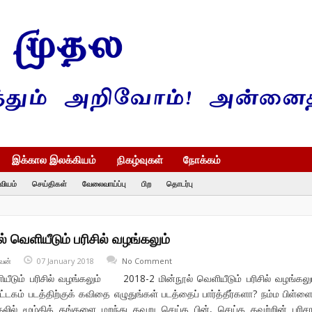
இக்கால இலக்கியம்
நிகழ்வுகள்
நோக்கம்
வியம்
செய்திகள்
வேலைவாய்ப்பு
பிற
தொடர்பு
 வெளியீடும் பரிசில் வழங்கலும்
வன்
07 January 2018
No Comment
யீடும் பரிசில் வழங்கலும் 2018-2 மின்நூல் வெளியீடும் பரிசில் வழங்கலு
டகம் படத்திற்குக் கவிதை எழுதுங்கள் படத்தைப் பார்த்தீர்களா? நம்ம பிள்ள
தலில் மூழ்கித் தங்களை மறந்து தவறு செய்த பின், செய்த தவற்றின் பரிச