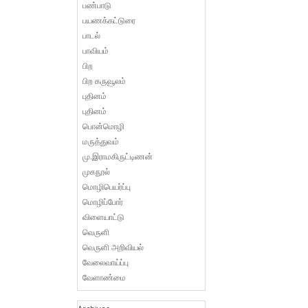
பண்பாடு
பயணக்கட்டுரை
பாடல்
பாவியம்
பிற
பிற கருவூலம்
புதினம்
புதினம்
பொன்மொழி
மருத்துவம்
மு.இராமகிருட்டிணன்
முகநூல்
மொழிபெயர்ப்பு
மொழிப்போர்
விளையாட்டு
வெருளி
வெருளி அறிவியல்
வேலைவாய்ப்பு
வேளாண்மை