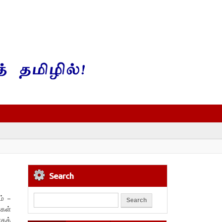
Search
ம் –
ைகள்
ாகக்