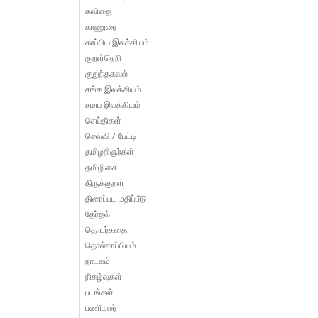
கவிதை
காணுரை
காப்பிய இலக்கியம்
குறள்நெறி
குறுந்தகவல்
சங்க இலக்கியம்
சமய இலக்கியம்
செய்திகள்
செவ்வி / பேட்டி
தமிழறிஞர்கள்
தமிழிசை
திருக்குறள்
திரைப்பட மதிப்பீடு
தேர்தல்
தொடர்கதை
தொல்காப்பியம்
நாடகம்
நிகழ்வுகள்
படங்கள்
பணிமலர்