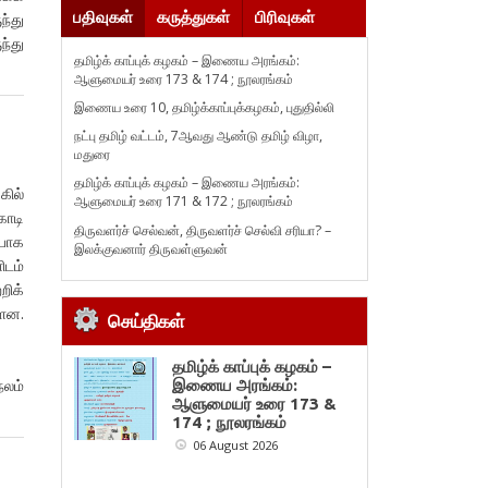
பதிவுகள்
கருத்துகள்
பிரிவுகள்
ந்து
ந்து
தமிழ்க் காப்புக் கழகம் – இணைய அரங்கம்:
ஆளுமையர் உரை 173 & 174 ; நூலரங்கம்
இணைய உரை 10, தமிழ்க்காப்புக்கழகம், புதுதில்லி
நட்பு தமிழ் வட்டம், 7ஆவது ஆண்டு தமிழ் விழா,
மதுரை
தமிழ்க் காப்புக் கழகம் – இணைய அரங்கம்:
கில்
ஆளுமையர் உரை 171 & 172 ; நூலரங்கம்
கோடி
திருவளர்ச் செல்வன், திருவளர்ச் செல்வி சரியா? –
்பாக
இலக்குவனார் திருவள்ளுவன்
டம்
றிக்
ளன.
செய்திகள்
தமிழ்க் காப்புக் கழகம் –
நலம்
இணைய அரங்கம்:
ஆளுமையர் உரை 173 &
174 ; நூலரங்கம்
06 August 2026