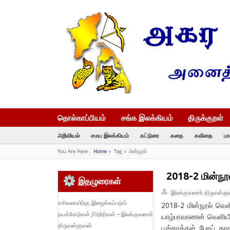
தொல்காப்பியம்
சங்க இலக்கியம்
திருக்குறள்
அறிவியல்
சமய இலக்கியம்
கட்டுரை
கதை
கவிதை
பா
You Are Here :
Home
»
Tag »
மின்நூல்
2018-2 மின்நூல்
இதழுரைகள்
இலக்குவனார் திருவள்ளு
சசிகலாவிற்கு இழைக்கப்படும்
2018-2 மின்நூல் வெளி
நயக்கேடுகள் /அநீதிகள் – இலக்குவனார்
யாழ்பாவாணன் வெளியீட்
திருவள்ளுவன்
பூங்காக்கள் போய் கா