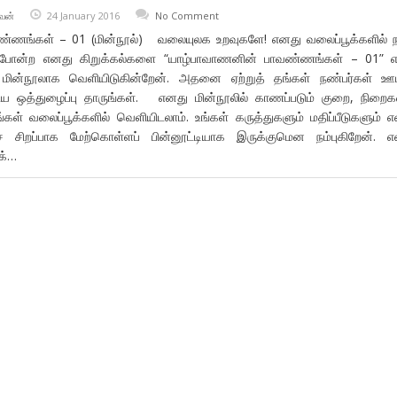
வன்
24 January 2016
No Comment
்ணங்கள் – 01 (மின்நூல்) வலையுலக உறவுகளே! எனது வலைப்பூக்களில் 
 போன்ற எனது கிறுக்கல்களை “யாழ்பாவாணனின் பாவண்ணங்கள் – 01” எ
ு மின்நூலாக வெளியிடுகின்றேன். அதனை ஏற்றுத் தங்கள் நண்பர்கள் ஊ
ய ஒத்துழைப்பு தாருங்கள். எனது மின்நூலில் காணப்படும் குறை, நிற
ள் வலைப்பூக்களில் வெளியிடலாம். உங்கள் கருத்துகளும் மதிப்பீடுகளும் 
் சிறப்பாக மேற்கொள்ளப் பின்னூட்டியாக இருக்குமென நம்புகிறேன். 
க்…