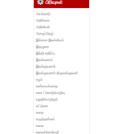
பிரிவுகள்
அயல்நாடு
அறிக்கை
அறிவியல்
அழைப்பிதழ்
இக்கால இலக்கியம்
இதழுரை
இந்தி எதிர்ப்பு
இலக்கணம்
இலக்குவனார்
இலக்குவனார் திருவள்ளுவன்
ஈழம்
உண்மைக்கதை
உரை / சொற்பொழிவு
உறுதிமொழிஞர்
கட்டுரை
கதை
கருத்தரங்கம்
கலை
கலைச்சொற்கள்