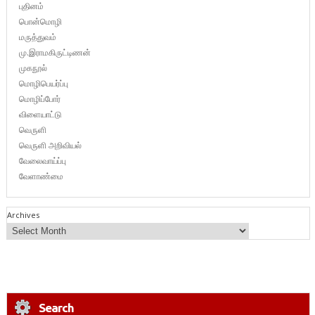
புதினம்
பொன்மொழி
மருத்துவம்
மு.இராமகிருட்டிணன்
முகநூல்
மொழிபெயர்ப்பு
மொழிப்போர்
விளையாட்டு
வெருளி
வெருளி அறிவியல்
வேலைவாய்ப்பு
வேளாண்மை
Archives
Search