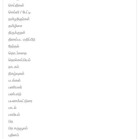
செய்திகள்
செவ்வி / பேட்டி
தமிழறிஞர்கள்
தமிழிசை
திருக்குறள்
திரைப்பட மதிப்பீடு
தேர்தல்
தொடர்கதை
தொல்காப்பியம்
நாடகம்
நிகழ்வுகள்
படங்கள்
பணிமலர்
பண்பாடு
பயணக்கட்டுரை
பாடல்
பாவியம்
பிற
பிற கருவூலம்
புதினம்