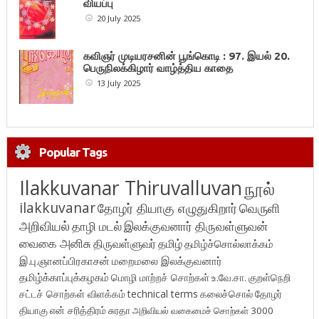
வியப்பு
20 July 2025
கவிஞர் முடியரசனின் பூங்கொடி : 97. இயல் 20.
பெருநிலக்கிழார் வாழ்த்திய காதை
13 July 2025
Popular Tags
Ilakkuvanar Thiruvalluvan
நூல்
ilakkuvanar
தோழர் தியாகு எழுதுகிறார்
வெருளி
அறிவியல்
தாழி மடல்
இலக்குவனார் திருவள்ளுவன்
வைகை அனிசு
திருவள்ளுவர்
தமிழ்
தமிழ்ச்சொல்லாக்கம்
இ.பு.ஞானப்பிரகாசன்
மறைமலை இலக்குவனார்
தமிழ்க்காப்புக்கழகம்
மொழி மாற்றச் சொற்கள்
உ.வே.சா.
குறள்நெறி
சட்டச் சொற்கள் விளக்கம்
technical terms
கலைச்சொல்
தோழர்
தியாகு
என் சரித்திரம்
சுரதா
அறிவியல் வகைமைச் சொற்கள் 3000