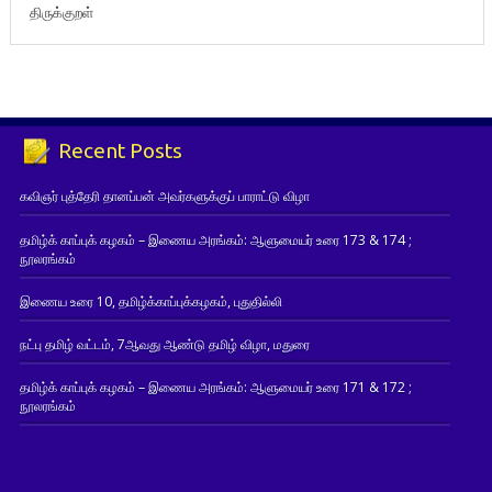
திருக்குறள்
Recent Posts
கவிஞர் புத்தேரி தானப்பன் அவர்களுக்குப் பாராட்டு விழா
தமிழ்க் காப்புக் கழகம் – இணைய அரங்கம்: ஆளுமையர் உரை 173 & 174 ;
நூலரங்கம்
இணைய உரை 10, தமிழ்க்காப்புக்கழகம், புதுதில்லி
நட்பு தமிழ் வட்டம், 7ஆவது ஆண்டு தமிழ் விழா, மதுரை
தமிழ்க் காப்புக் கழகம் – இணைய அரங்கம்: ஆளுமையர் உரை 171 & 172 ;
நூலரங்கம்