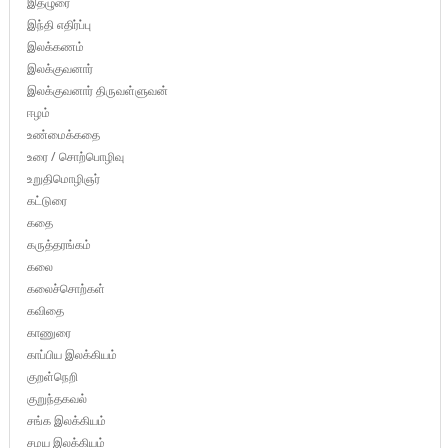
இதழுரை
இந்தி எதிர்ப்பு
இலக்கணம்
இலக்குவனார்
இலக்குவனார் திருவள்ளுவன்
ஈழம்
உண்மைக்கதை
உரை / சொற்பொழிவு
உறுதிமொழிஞர்
கட்டுரை
கதை
கருத்தரங்கம்
கலை
கலைச்சொற்கள்
கவிதை
காணுரை
காப்பிய இலக்கியம்
குறள்நெறி
குறுந்தகவல்
சங்க இலக்கியம்
சமய இலக்கியம்