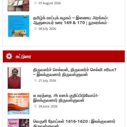
07 August 2026
தமிழ்க் காப்புக் கழகம் – இணைய அரங்கம்:
ஆளுமையர் உரை 169 & 170 ; நூலரங்கம்
08 July 2026
கட்டுரை
திருவளர்ச் செல்வன், திருவளர்ச் செல்வி சரியா?
– இலக்குவனார் திருவள்ளுவன்
21 July 2026
ல கரத்தை rh எனக் குறிப்பிடுவோம்!-
இலக்குவனார் திருவள்ளுவன்
24 June 2026
வெருளி நோய்கள் 1616-1620 : இலக்குவனார்
திருவள்ளுவன்