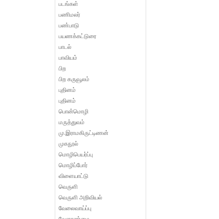
படங்கள்
பணிமலர்
பண்பாடு
பயணக்கட்டுரை
பாடல்
பாவியம்
பிற
பிற கருவூலம்
புதினம்
புதினம்
பொன்மொழி
மருத்துவம்
மு.இராமகிருட்டிணன்
முகநூல்
மொழிபெயர்ப்பு
மொழிப்போர்
விளையாட்டு
வெருளி
வெருளி அறிவியல்
வேலைவாய்ப்பு
வேளாண்மை