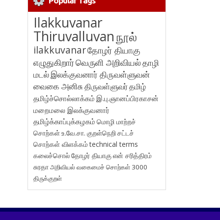
Popular Tags
Ilakkuvanar
Thiruvalluvan
நூல்
ilakkuvanar
தோழர் தியாகு
எழுதுகிறார்
வெருளி அறிவியல்
தாழி
மடல்
இலக்குவனார் திருவள்ளுவன்
வைகை அனிசு
திருவள்ளுவர்
தமிழ்
தமிழ்ச்சொல்லாக்கம்
இ.பு.ஞானப்பிரகாசன்
மறைமலை இலக்குவனார்
தமிழ்க்காப்புக்கழகம்
மொழி மாற்றச்
சொற்கள்
உ.வே.சா.
குறள்நெறி
சட்டச்
சொற்கள் விளக்கம்
technical terms
கலைச்சொல்
தோழர் தியாகு
என் சரித்திரம்
சுரதா
அறிவியல் வகைமைச் சொற்கள் 3000
திருக்குறள்