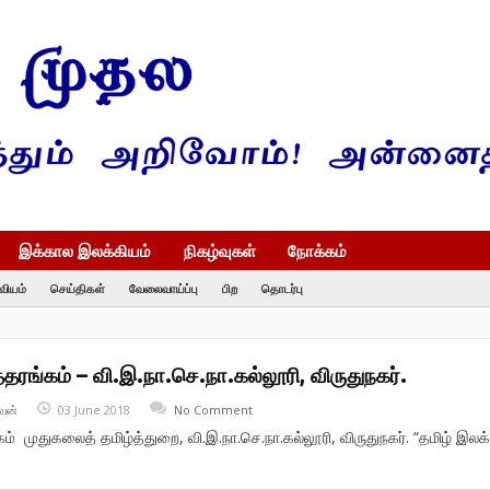
இக்கால இலக்கியம்
நிகழ்வுகள்
நோக்கம்
வியம்
செய்திகள்
வேலைவாய்ப்பு
பிற
தொடர்பு
்தரங்கம் – வி.இ.நா.செ.நா.கல்லூரி, விருதுநகர்.
வன்
03 June 2018
No Comment
கம் முதுகலைத் தமிழ்த்துறை, வி.இ.நா.செ.நா.கல்லூரி, விருதுநகர். “தமிழ் இலக