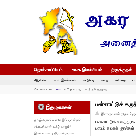
தொல்காப்பியம்
சங்க இலக்கியம்
திருக்குறள்
அறிவியல்
சமய இலக்கியம்
கட்டுரை
கதை
கவிதை
பா
You Are Here :
Home
»
Tag »
முதுகலைத் தமிழ்த்துறை
பன்னாட்டுக் கருத
இதழுரைகள்
இலக்குவனார் திருவள்ளு
தமிழ் அமைப்பினரே இப்படிஎன்றால்
பன்னாட்டுக் கருத்தரங்
எப்படித்தான் தமிழ் வாழும்? –
மரபில் கலகக் குரல்கள்”
இலக்குவனார் திருவள்ளுவன்