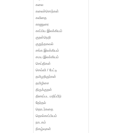
கலை
கலைச்சொற்கள்
கவிதை
காணுரை
காப்பிய இலக்கியம்
குறள்நெறி
குறுந்தகவல்
சங்க இலக்கியம்
சமய இலக்கியம்
செய்திகள்
செவ்வி / பேட்டி
தமிழறிஞர்கள்
தமிழிசை
திருக்குறள்
திரைப்பட மதிப்பீடு
தேர்தல்
தொடர்கதை
தொல்காப்பியம்
நாடகம்
நிகழ்வுகள்