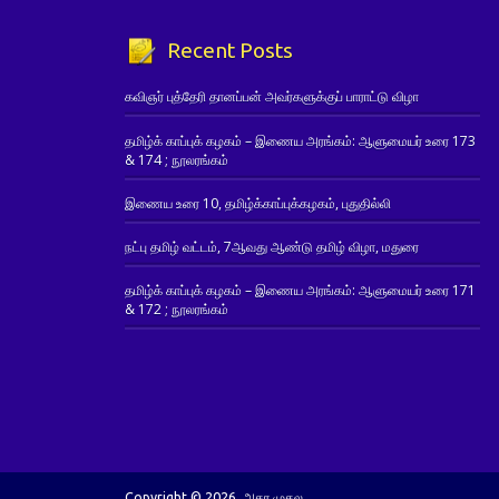
Recent Posts
கவிஞர் புத்தேரி தானப்பன் அவர்களுக்குப் பாராட்டு விழா
தமிழ்க் காப்புக் கழகம் – இணைய அரங்கம்: ஆளுமையர் உரை 173
& 174 ; நூலரங்கம்
இணைய உரை 10, தமிழ்க்காப்புக்கழகம், புதுதில்லி
நட்பு தமிழ் வட்டம், 7ஆவது ஆண்டு தமிழ் விழா, மதுரை
தமிழ்க் காப்புக் கழகம் – இணைய அரங்கம்: ஆளுமையர் உரை 171
& 172 ; நூலரங்கம்
Copyright © 2026. அகர முதல