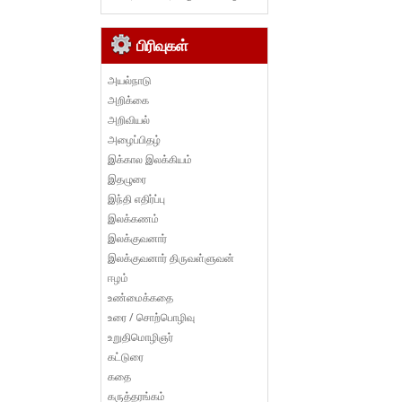
பிரிவுகள்
அயல்நாடு
அறிக்கை
அறிவியல்
அழைப்பிதழ்
இக்கால இலக்கியம்
இதழுரை
இந்தி எதிர்ப்பு
இலக்கணம்
இலக்குவனார்
இலக்குவனார் திருவள்ளுவன்
ஈழம்
உண்மைக்கதை
உரை / சொற்பொழிவு
உறுதிமொழிஞர்
கட்டுரை
கதை
கருத்தரங்கம்