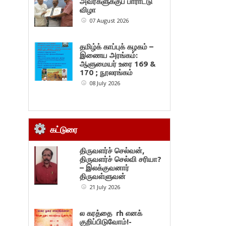
அவர்களுக்குப் பாராட்டு
விழா
07 August 2026
தமிழ்க் காப்புக் கழகம் –
இணைய அரங்கம்:
ஆளுமையர் உரை 169 &
170 ; நூலரங்கம்
08 July 2026
கட்டுரை
திருவளர்ச் செல்வன்,
திருவளர்ச் செல்வி சரியா?
– இலக்குவனார்
திருவள்ளுவன்
21 July 2026
ல கரத்தை rh எனக்
குறிப்பிடுவோம்!-