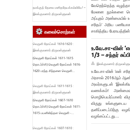
வேறெந்தெந்த எழுத்தாள
நமக்குத் தேவை மனிதநேயக்கல்வியே! –
மேலான நூல்களை மொழ
இலக்குவனார் திருவள்ளுவன்
அப்புறம் அண்மையில் உ
சரிதம்’ அரிய பணியா
சாகித்திய பேராயத்த
கலைச்சொற்கள்
வெருளி நோய்கள் 1616-1620 :
உ.வே.சா-வின் ‘எ
இலக்குவனார் திருவள்ளுவன்
1/3 – சந்தர் சுப
(வெருளி நோய்கள் 1611-1615
இலக்குவனார் திருவள்ளு
தொடர்ச்சி) வெருளி நோய்கள் 1616-
1620 பரந்த சிந்தனை வெருளி...
உ.வே.சா-வின் ‘என் சர
அரசால் 2016ஆம் ஆண்டு
அவர்களுடன் ‘இலக்கிய
வெருளி நோய்கள் 1611-1615 :
வணக்கம்! அண்மையி
இலக்குவனார் திருவள்ளுவன்
மொழிபெயர்ப்பாளர் விர
(வெருளி நோய்கள் 1607-1610
விருது உங்களுடைய 
தொடர்ச்சி) வெருளி நோய்கள் 1611-
தனிப்படைப்பிற்கு வழ
1615 பயனிலித்தள வெருளி -...
வழங்கப்பட்டது….
வெருளி நோய்கள் 1607-1610 :