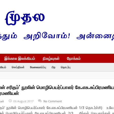
இக்கால இலக்கியம்
நிகழ்வுகள்
நோக்கம்
வியம்
செய்திகள்
வேலைவாய்ப்பு
பிற
தொடர்பு
என் சரிதம்’ நூலின் மொழிபெயர்ப்பாளர் கே.எசு.சுப்பிரமணிய
்பிரமணியன்
வன்
06 August 2017
No Comment
ிதம்’ நூலின் மொழிபெயர்ப்பாளர் கே.எசு.சுப்பிரமணியன் 1/3 தொடர்ச்சி) உ.வே
ூலின் மொழிபெயர்ப்பாளர் கே.எசு.சுப்பிரமணியன் 2/3 நீங்கள் செயகாந்தன் 