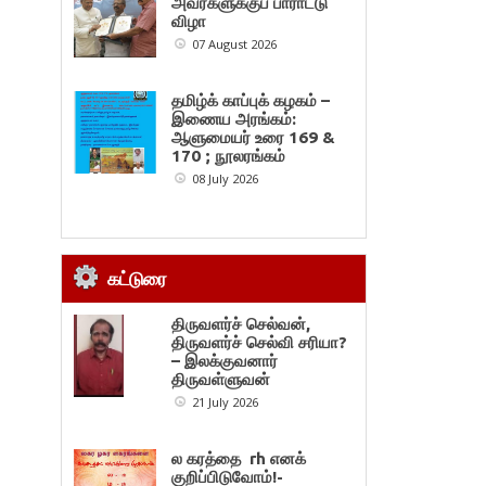
அவர்களுக்குப் பாராட்டு
விழா
07 August 2026
தமிழ்க் காப்புக் கழகம் –
இணைய அரங்கம்:
ஆளுமையர் உரை 169 &
170 ; நூலரங்கம்
08 July 2026
கட்டுரை
திருவளர்ச் செல்வன்,
திருவளர்ச் செல்வி சரியா?
– இலக்குவனார்
திருவள்ளுவன்
21 July 2026
ல கரத்தை rh எனக்
குறிப்பிடுவோம்!-