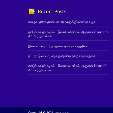
Recent Posts
கவிஞர் புத்தேரி தானப்பன் அவர்களுக்குப் பாராட்டு விழா
தமிழ்க் காப்புக் கழகம் – இணைய அரங்கம்: ஆளுமையர் உரை 173
& 174 ; நூலரங்கம்
இணைய உரை 10, தமிழ்க்காப்புக்கழகம், புதுதில்லி
நட்பு தமிழ் வட்டம், 7ஆவது ஆண்டு தமிழ் விழா, மதுரை
தமிழ்க் காப்புக் கழகம் – இணைய அரங்கம்: ஆளுமையர் உரை 171
& 172 ; நூலரங்கம்
Copyright © 2026. அகர முதல