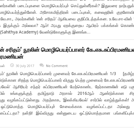
ர்களின் படைப்புகளை மொழிபெயர்ப்புச் செய்துள்ளீர்கள்? இதுவரை நாற்பதுக்
ிபெயர்த்துள்ளேன். அசோகமித்திரன் படைப்புகள், கலைஞரின் குறளோவிய
.வே.சா., அவர்களின் ‘என் சரிதம்’ ஆகியவை குறிப்பிடத்தக்கன. உ.வே.சா-வின் 
க இருக்கும் அல்லவா? ஆம்! அஃது ஏறக்குறைய ஆயிரம் பக்கங்கள் கொண்
ின்(Sahithya Academy) வேண்டுகோளுக்கு இணங்க…
ன் சரிதம்’ நூலின் மொழிபெயர்ப்பாளர் கே.எசு.சுப்பிரமணிய
்பிரமணியன்
வன்
30 July 2017
No Comment
ிதம்’ நூலின் மொழிபெயர்ப்பாளர் முனைவர் கே.எசு.சுப்பிரமணியன் 1/3 [தமிழ்
க்கான சிறந்த மொழிபெயர்ப்பாளர் விருது பெற்ற முனைவர் கே.எசு.சுப்பிரமண
வேல்’ ஆசிரியர் சந்தர் சுப்பிரமணியன் மேற்கொண்ட நேர்காணலின் எடு பகு
ல் உங்களுக்குத் தமிழ்நாடு அரசால் 2016ஆம் ஆண்டுக்கான சிற
ுது வழங்கப்பட்டுள்ளது. அதற்காக, ‘இலக்கியவேல்’ சார்பில் வாழ்த்துக்கள்! 
ஒட்டுமொத்த மொழிபெயர்ப்புச் சேவைக்காக வழங்கப்பட்டதா அல்லது 
ங்கப்பட்டதா? நன்றி! இவ்விருது என்னுடைய ஒட்டுமொத்தமான பங்களிப்புக