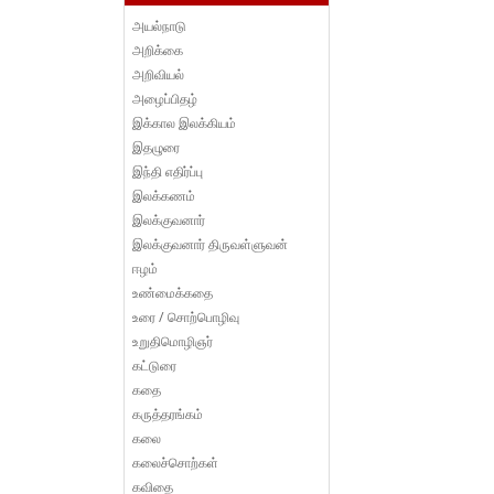
அயல்நாடு
அறிக்கை
அறிவியல்
அழைப்பிதழ்
இக்கால இலக்கியம்
இதழுரை
இந்தி எதிர்ப்பு
இலக்கணம்
இலக்குவனார்
இலக்குவனார் திருவள்ளுவன்
ஈழம்
உண்மைக்கதை
உரை / சொற்பொழிவு
உறுதிமொழிஞர்
கட்டுரை
கதை
கருத்தரங்கம்
கலை
கலைச்சொற்கள்
கவிதை