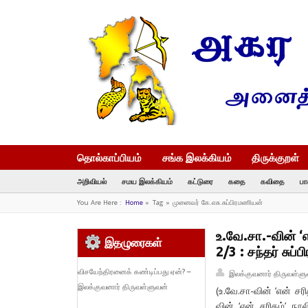
தொல்காப்பியம்
சங்க இலக்கியம்
திருக்குறள்
அறிவியல்
சமய இலக்கியம்
கட்டுரை
கதை
கவிதை
பா
You Are Here :
Home
»
Tag »
முனைவர் கே.எசு.சுப்பிரமணியன்
உ.வே.சா.-வின் ‘
இதழுரைகள்
2/3 : சந்தர் சுப
விசயேந்திரனைக் கண்டிப்பது ஏன்? –
இலக்குவனார் திருவள்ளு
இலக்குவனார் திருவள்ளுவன்
(உ.வே.சா-வின் ‘என் சர
வின் ‘என் சரிதம்’ ந