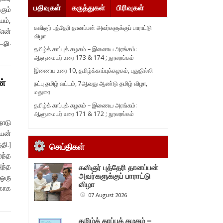
பதிவுகள்
கருத்துகள்
பிரிவுகள்
கும்
ம்,
கவிஞர் புத்தேரி தானப்பன் அவர்களுக்குப் பாராட்டு
‘என்
விழா
டது.
தமிழ்க் காப்புக் கழகம் – இணைய அரங்கம்:
ஆளுமையர் உரை 173 & 174 ; நூலரங்கம்
இணைய உரை 10, தமிழ்க்காப்புக்கழகம், புதுதில்லி
ன்
நட்பு தமிழ் வட்டம், 7ஆவது ஆண்டு தமிழ் விழா,
மதுரை
தமிழ்க் காப்புக் கழகம் – இணைய அரங்கம்:
ஆளுமையர் உரை 171 & 172 ; நூலரங்கம்
நாடு
ியன்
தி.]
செய்திகள்
ந்த
அந்த
கவிஞர் புத்தேரி தானப்பன்
அவர்களுக்குப் பாராட்டு
ஒரு
விழா
்காக
07 August 2026
தமிழ்க் காப்புக் கழகம் –