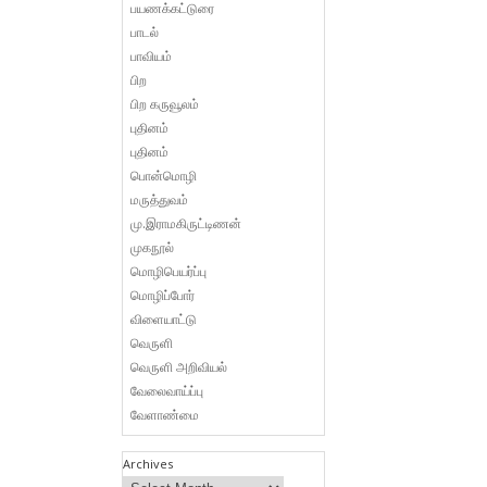
பயணக்கட்டுரை
பாடல்
பாவியம்
பிற
பிற கருவூலம்
புதினம்
புதினம்
பொன்மொழி
மருத்துவம்
மு.இராமகிருட்டிணன்
முகநூல்
மொழிபெயர்ப்பு
மொழிப்போர்
விளையாட்டு
வெருளி
வெருளி அறிவியல்
வேலைவாய்ப்பு
வேளாண்மை
Archives