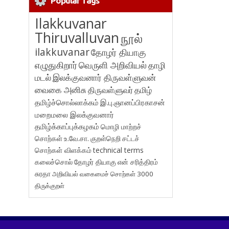
Popular Tags
Ilakkuvanar
Thiruvalluvan
நூல்
ilakkuvanar
தோழர் தியாகு
எழுதுகிறார்
வெருளி அறிவியல்
தாழி
மடல்
இலக்குவனார் திருவள்ளுவன்
வைகை அனிசு
திருவள்ளுவர்
தமிழ்
தமிழ்ச்சொல்லாக்கம்
இ.பு.ஞானப்பிரகாசன்
மறைமலை இலக்குவனார்
தமிழ்க்காப்புக்கழகம்
மொழி மாற்றச்
சொற்கள்
உ.வே.சா.
குறள்நெறி
சட்டச்
சொற்கள் விளக்கம்
technical terms
கலைச்சொல்
தோழர் தியாகு
என் சரித்திரம்
சுரதா
அறிவியல் வகைமைச் சொற்கள் 3000
திருக்குறள்