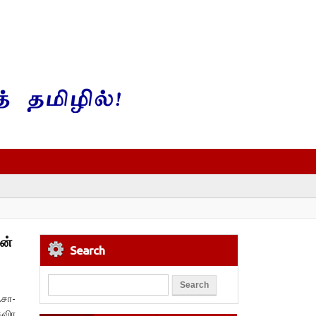
ன்
Search
.சா-
தவிர