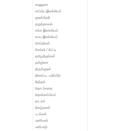
காணுரை
காப்பிய இலக்கியம்
குறள்நெறி
குறுந்தகவல்
சங்க இலக்கியம்
சமய இலக்கியம்
செய்திகள்
செவ்வி / பேட்டி
தமிழறிஞர்கள்
தமிழிசை
திருக்குறள்
திரைப்பட மதிப்பீடு
தேர்தல்
தொடர்கதை
தொல்காப்பியம்
நாடகம்
நிகழ்வுகள்
படங்கள்
பணிமலர்
பண்பாடு