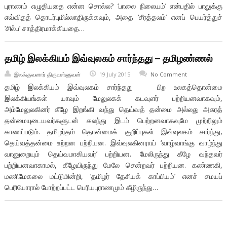
புராணம் எழுதியதை என்ன சொல்ல? ‘பாலை நிலையம்’ என்பதில் பாலுக்கு
எவ்விதத் தொடர்புமில்லாதிருக்கவும், அதை ‘சீரத்தலம்’ எனப் பெயர்த்துச்
‘சில்ப’ சாத்திரமாக்கியதை…
தமிழ் இலக்கியம் இவ்வுலகம் சார்ந்தது – தமிழண்ணல்
இலக்குவனார் திருவள்ளுவன்
19 July 2015
No Comment
தமிழ் இலக்கியம் இவ்வுலகம் சார்ந்தது பிற உலகத்தொன்மை
இலக்கியங்கள் யாவும் மேலுலகக் கடவுளர் பற்றியனவாகவும்,
அம்மேலுலகினர் கீழே இறங்கி வந்து தெய்வத் தன்மை அல்லது அசுரத்
தன்மையுடையவர்களுடன் கலந்து இடம் பெற்றனவாகவுமே முற்றிலும்
காணப்படும். தமிழர்தம் தொன்மைக் குறிப்புகள் இவ்வுலகம் சார்ந்து,
தெய்வத்தன்மை உற்றன பற்றியன. இவ்வுலகினராய் ‘வாழ்வாங்கு வாழ்ந்து
வானுறையும் தெய்வமாகியவர்’ பற்றியன. மேலிருந்து கீழே வந்தவர்
பற்றியனவாகாமல், கீழேயிருந்து மேலே சென்றவர் பற்றியன. கண்ணகி,
மணிமேகலை மட்டுமின்றி, ‘தமிழர் தேசியக் காப்பியம்’ எனச் சமயப்
பெரியோரால் போற்றப்பட்ட பெரியபுராணமும் கீழிருந்து…