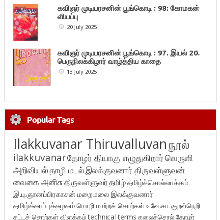
கவிஞர் முடியரசனின் பூங்கொடி : 98: கோமகன்
வியப்பு
20 July 2025
கவிஞர் முடியரசனின் பூங்கொடி : 97. இயல் 20.
பெருநிலக்கிழார் வாழ்த்திய காதை
13 July 2025
Popular Tags
Ilakkuvanar Thiruvalluvan
நூல்
ilakkuvanar
தோழர் தியாகு எழுதுகிறார்
வெருளி
அறிவியல்
தாழி மடல்
இலக்குவனார் திருவள்ளுவன்
வைகை அனிசு
திருவள்ளுவர்
தமிழ்
தமிழ்ச்சொல்லாக்கம்
இ.பு.ஞானப்பிரகாசன்
மறைமலை இலக்குவனார்
தமிழ்க்காப்புக்கழகம்
மொழி மாற்றச் சொற்கள்
உ.வே.சா.
குறள்நெறி
சட்டச் சொற்கள் விளக்கம்
technical terms
கலைச்சொல்
தோழர்