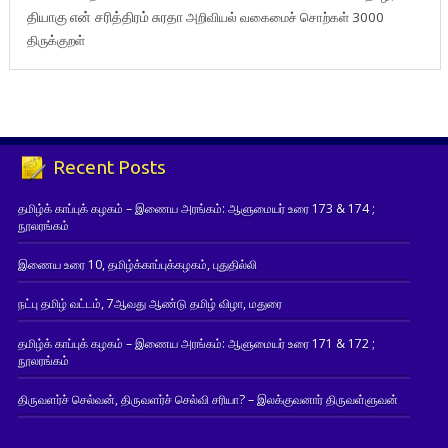
தியாகு
என் சரித்திரம்
சுரதா
அறிவியல் வகைமைச் சொற்கள் 3000
திருக்குறள்
Recent Posts
தமிழ்க் காப்புக் கழகம் – இணைய அரங்கம்: ஆளுமையர் உரை 173 & 174 ;
நூலரங்கம்
இணைய உரை 10, தமிழ்க்காப்புக்கழகம், புதுதில்லி
நட்பு தமிழ் வட்டம், 7ஆவது ஆண்டு தமிழ் விழா, மதுரை
தமிழ்க் காப்புக் கழகம் – இணைய அரங்கம்: ஆளுமையர் உரை 171 & 172 ;
நூலரங்கம்
திருவளர்ச் செல்வன், திருவளர்ச் செல்வி சரியா? – இலக்குவனார் திருவள்ளுவன்