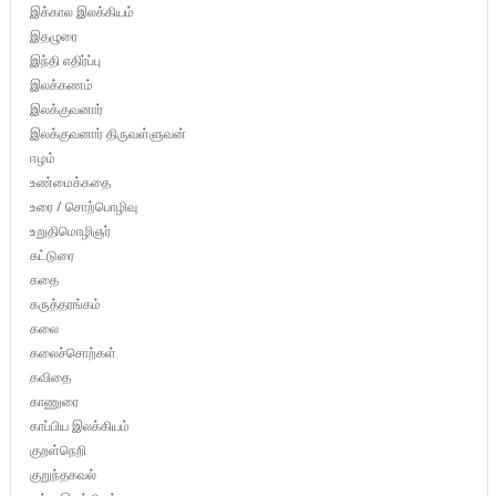
இக்கால இலக்கியம்
இதழுரை
இந்தி எதிர்ப்பு
இலக்கணம்
இலக்குவனார்
இலக்குவனார் திருவள்ளுவன்
ஈழம்
உண்மைக்கதை
உரை / சொற்பொழிவு
உறுதிமொழிஞர்
கட்டுரை
கதை
கருத்தரங்கம்
கலை
கலைச்சொற்கள்
கவிதை
காணுரை
காப்பிய இலக்கியம்
குறள்நெறி
குறுந்தகவல்