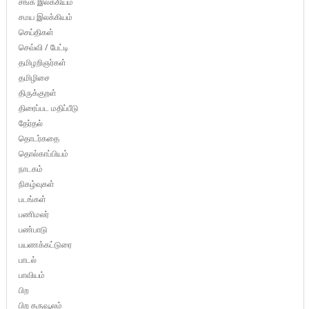
சங்க இலக்கியம்
சமய இலக்கியம்
செய்திகள்
செவ்வி / பேட்டி
தமிழறிஞர்கள்
தமிழிசை
திருக்குறள்
திரைப்பட மதிப்பீடு
தேர்தல்
தொடர்கதை
தொல்காப்பியம்
நாடகம்
நிகழ்வுகள்
படங்கள்
பணிமலர்
பண்பாடு
பயணக்கட்டுரை
பாடல்
பாவியம்
பிற
பிற கருவூலம்