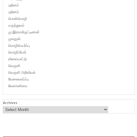
புதினம்
புதினம்
பொன்மொழி
மருத்துவம்
மு.இராமகிருட்டிணன்
முகநூல்
மொழிபெயர்ப்பு
மொழிப்போர்
விளையாட்டு
வெருளி
வெருளி அறிவியல்
வேலைவாய்ப்பு
வேளாண்மை
Archives