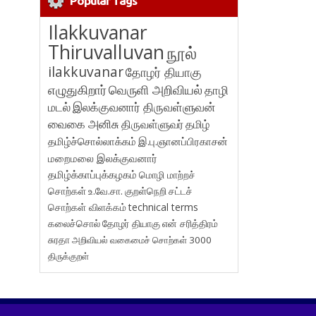
Popular Tags
Ilakkuvanar
Thiruvalluvan
நூல்
ilakkuvanar
தோழர் தியாகு
எழுதுகிறார்
வெருளி அறிவியல்
தாழி
மடல்
இலக்குவனார் திருவள்ளுவன்
வைகை அனிசு
திருவள்ளுவர்
தமிழ்
தமிழ்ச்சொல்லாக்கம்
இ.பு.ஞானப்பிரகாசன்
மறைமலை இலக்குவனார்
தமிழ்க்காப்புக்கழகம்
மொழி மாற்றச்
சொற்கள்
உ.வே.சா.
குறள்நெறி
சட்டச்
சொற்கள் விளக்கம்
technical terms
கலைச்சொல்
தோழர் தியாகு
என் சரித்திரம்
சுரதா
அறிவியல் வகைமைச் சொற்கள் 3000
திருக்குறள்