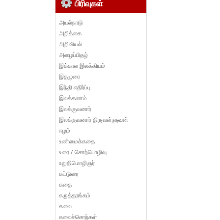
பிரிவுகள்
அயல்நாடு
அறிக்கை
அறிவியல்
அழைப்பிதழ்
இக்கால இலக்கியம்
இதழுரை
இந்தி எதிர்ப்பு
இலக்கணம்
இலக்குவனார்
இலக்குவனார் திருவள்ளுவன்
ஈழம்
உண்மைக்கதை
உரை / சொற்பொழிவு
உறுதிமொழிஞர்
கட்டுரை
கதை
கருத்தரங்கம்
கலை
கலைச்சொற்கள்