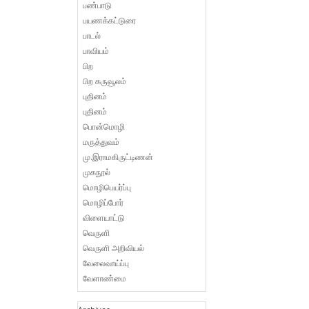
பண்பாடு
பயணக்கட்டுரை
பாடல்
பாவியம்
பிற
பிற கருவூலம்
புதினம்
புதினம்
பொன்மொழி
மருத்துவம்
மு.இராமகிருட்டிணன்
முகநூல்
மொழிபெயர்ப்பு
மொழிப்போர்
விளையாட்டு
வெருளி
வெருளி அறிவியல்
வேலைவாய்ப்பு
வேளாண்மை