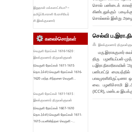
சொல் பண்டைக் காலத்தி
இதுதான் மக்களாட்சியா? –
கிண்டலுக்கும் பகடிக்
தமிழ்ப்போராளி பேராசிரியர்
சொல்லால் இன்று அழைக
சி.இலக்குவனார்
செல்வி ப.இரா.ந
கலைச்சொற்கள்
இலக்குவனார் திருவள்ளு
வெருளி நோய்கள் 1616-1620 :
மரு.இராசுகுமார்-சுவ
இலக்குவனார் திருவள்ளுவன்
திரு பழனியப்பன்-முத
ப.இரா.நிகாரிகாவின் ‘
(வெருளி நோய்கள் 1611-1615
பண்பாட்டு மையத்தில
தொடர்ச்சி) வெருளி நோய்கள் 1616-
பாலமுரளிகிருட்டிணா ஒல
1620 பரந்த சிந்தனை வெருளி...
வை. பழனிச்சாமி இ..ஆ.
(ICCR), மண்டல இயக்குந
வெருளி நோய்கள் 1611-1615 :
இலக்குவனார் திருவள்ளுவன்
(வெருளி நோய்கள் 1607-1610
தொடர்ச்சி) வெருளி நோய்கள் 1611-
1615 பயனிலித்தள வெருளி -...