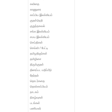
கவிதை
காணுரை
காப்பிய இலக்கியம்
குறள்நெறி
குறுந்தகவல்
சங்க இலக்கியம்
சமய இலக்கியம்
செய்திகள்
செவ்வி / பேட்டி
தமிழறிஞர்கள்
தமிழிசை
திருக்குறள்
திரைப்பட மதிப்பீடு
தேர்தல்
தொடர்கதை
தொல்காப்பியம்
நாடகம்
நிகழ்வுகள்
படங்கள்
பணிமலர்