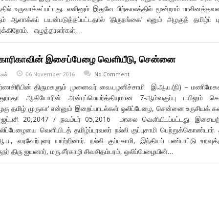
ல் உருவாக்கப்பட்டது. எனினும் இதுவே பிற்காலத்தில் மூன்றாம் பாலினத்தவ
கும் ஆளாக்கப் பயன்படுத்தப்பட்டதால் ‘திருநங்கை’ எனும் அழகுத் தமிழ்ப் பு
்கிறோம். எழுத்தாளர்கள்,…
ிகாரிகாவின் இசைப்பேழை வெளியீடு, சென்னை
வன்
06 November 2016
No Comment
ர்ணசிரீயின் திருமகளும் முனைவர் வை.பழனிச்சாமி இ.ஆ.ப.(நி) – மணிமே
்துராதா ஆகியோரின் அன்புப்பெயர்த்தியுமான 7-ஆம்வகுப்பு பயிலும் செ
அழகு தமிழ் முருகா‘ என்னும் இறைப்பாடல்கள் ஒலிப்பேழை, சென்னை உருசியக் 
் ஐப்பசி 20,2047 / நவம்பர் 05,2016 மாலை வெளியிடப்பட்டது. இசையற
ிப்பேழையை வெளியிடத் தமிழ்ப்புரவலர் நல்லி குப்புசாமி பெற்றுக்கொண்டார். 
ப., வரவேற்புரை யாற்றினார். நல்லி குப்புசாமி, இந்தியப் பண்பாட்டு உறவுக்
ர் திரு ஐயனார், மரு.சீர்காழி சிவசிதம்பரம், ஒலிப்பேழையின்…