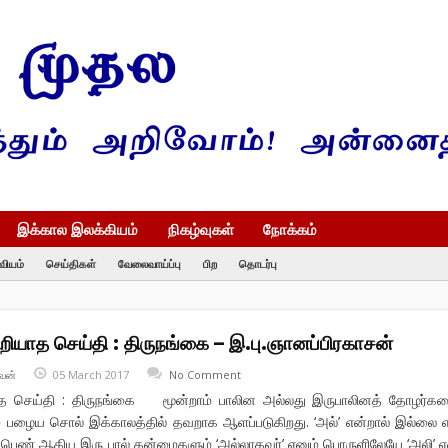
இக்கால இலக்கியம்
நிகழ்வுகள்
நோக்கம்
வியம்
செய்திகள்
வேலைவாய்ப்பு
பிற
தொடர்பு
ியாத செய்தி : திருநங்கை – இ.பு.ஞானப்பிரகாசன்
வன்
05 March 2017
No Comment
த செய்தி : திருநங்கை மூன்றாம் பாலின அல்லது இருபாலினத் தோழர்க
னும் பழைய சொல் இக்காலத்தில் தவறாக ஆளப்படுகிறது. ‘அல்’ என்றால் இல்லை 
ெண் ஆகிய இரு பால் தன்மைகளும் ‘அல்லாதவர்’ எனும் பொருளிலேயே ‘அலி’ எ