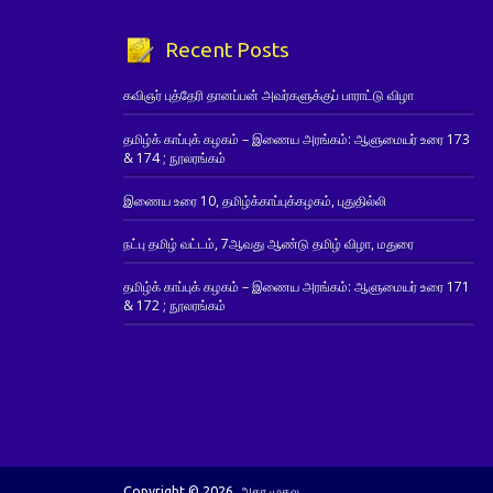
Recent Posts
கவிஞர் புத்தேரி தானப்பன் அவர்களுக்குப் பாராட்டு விழா
தமிழ்க் காப்புக் கழகம் – இணைய அரங்கம்: ஆளுமையர் உரை 173
& 174 ; நூலரங்கம்
இணைய உரை 10, தமிழ்க்காப்புக்கழகம், புதுதில்லி
நட்பு தமிழ் வட்டம், 7ஆவது ஆண்டு தமிழ் விழா, மதுரை
தமிழ்க் காப்புக் கழகம் – இணைய அரங்கம்: ஆளுமையர் உரை 171
& 172 ; நூலரங்கம்
Copyright © 2026. அகர முதல