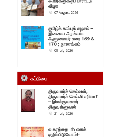
அவர்களுக்குப் பாராட்டு
விழா
07 August 2026
தமிழ்க் காப்புக் கழகம் –
இணைய அரங்கம்:
ஆளுமையர் உரை 169 &
170 ; நூலரங்கம்
08 July 2026
கட்டுரை
திருவளர்ச் செல்வன்,
திருவளர்ச் செல்வி சரியா?
– இலக்குவனார்
திருவள்ளுவன்
21 July 2026
ல கரத்தை rh எனக்
குறிப்பிடுவோம்!-