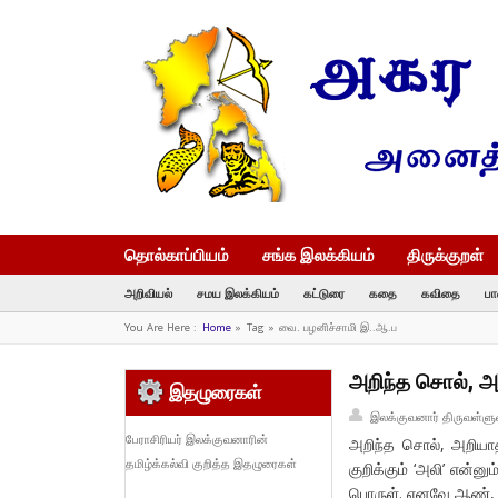
தொல்காப்பியம்
சங்க இலக்கியம்
திருக்குறள்
அறிவியல்
சமய இலக்கியம்
கட்டுரை
கதை
கவிதை
பா
You Are Here :
Home
»
Tag »
வை. பழனிச்சாமி இ..ஆ.ப
அறிந்த சொல், அற
இதழுரைகள்
இலக்குவனார் திருவள்ளு
பேராசிரியர் இலக்குவனாரின்
அறிந்த சொல், அறியா
தமிழ்க்கல்வி குறித்த இதழுரைகள்
குறிக்கும் ‘அலி’ என்
பொருள். எனவே ஆண், ப