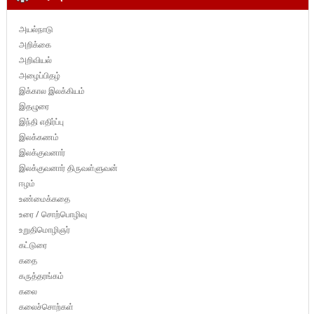
அயல்நாடு
அறிக்கை
அறிவியல்
அழைப்பிதழ்
இக்கால இலக்கியம்
இதழுரை
இந்தி எதிர்ப்பு
இலக்கணம்
இலக்குவனார்
இலக்குவனார் திருவள்ளுவன்
ஈழம்
உண்மைக்கதை
உரை / சொற்பொழிவு
உறுதிமொழிஞர்
கட்டுரை
கதை
கருத்தரங்கம்
கலை
கலைச்சொற்கள்