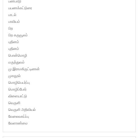
பண்பாடு
பயணக்கட்டுரை
பாடல்
பாவியம்
பிற
பிற கருவூலம்
புதினம்
புதினம்
பொன்மொழி
மருத்துவம்
மு.இராமகிருட்டிணன்
முகநூல்
மொழிபெயர்ப்பு
மொழிப்போர்
விளையாட்டு
வெருளி
வெருளி அறிவியல்
வேலைவாய்ப்பு
வேளாண்மை