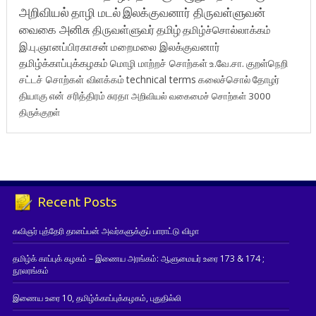
அறிவியல்
தாழி மடல்
இலக்குவனார் திருவள்ளுவன்
வைகை அனிசு
திருவள்ளுவர்
தமிழ்
தமிழ்ச்சொல்லாக்கம்
இ.பு.ஞானப்பிரகாசன்
மறைமலை இலக்குவனார்
தமிழ்க்காப்புக்கழகம்
மொழி மாற்றச் சொற்கள்
உ.வே.சா.
குறள்நெறி
சட்டச் சொற்கள் விளக்கம்
technical terms
கலைச்சொல்
தோழர்
தியாகு
என் சரித்திரம்
சுரதா
அறிவியல் வகைமைச் சொற்கள் 3000
திருக்குறள்
Recent Posts
கவிஞர் புத்தேரி தானப்பன் அவர்களுக்குப் பாராட்டு விழா
தமிழ்க் காப்புக் கழகம் – இணைய அரங்கம்: ஆளுமையர் உரை 173 & 174 ;
நூலரங்கம்
இணைய உரை 10, தமிழ்க்காப்புக்கழகம், புதுதில்லி