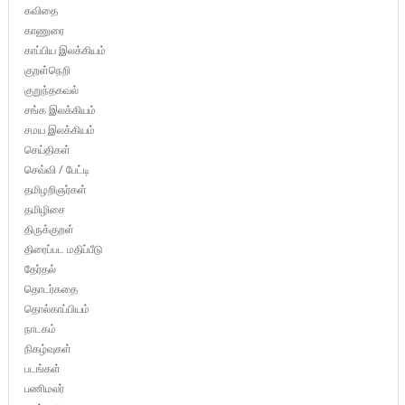
கவிதை
காணுரை
காப்பிய இலக்கியம்
குறள்நெறி
குறுந்தகவல்
சங்க இலக்கியம்
சமய இலக்கியம்
செய்திகள்
செவ்வி / பேட்டி
தமிழறிஞர்கள்
தமிழிசை
திருக்குறள்
திரைப்பட மதிப்பீடு
தேர்தல்
தொடர்கதை
தொல்காப்பியம்
நாடகம்
நிகழ்வுகள்
படங்கள்
பணிமலர்