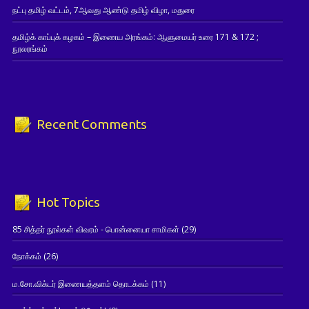
நட்பு தமிழ் வட்டம், 7ஆவது ஆண்டு தமிழ் விழா, மதுரை
தமிழ்க் காப்புக் கழகம் – இணைய அரங்கம்: ஆளுமையர் உரை 171 & 172 ;
நூலரங்கம்
Recent Comments
Hot Topics
85 சித்தர் நூல்கள் விவரம் - பொன்னையா சாமிகள்
(29)
நோக்கம்
(26)
ம.சோ.விக்டர் இணையத்தளம் தொடக்கம்
(11)