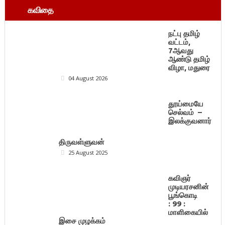
கவிதை
நட்பு தமிழ்
வட்டம்,
7ஆவது
ஆண்டு தமிழ்
விழா, மதுரை
04 August 2026
தூய்மையே
செல்வம் –
இலக்குவனார்
திருவள்ளுவன்
25 August 2025
கவிஞர்
முடியரசனின்
பூங்கொடி
: 99 :
மாளிகையில்
இசை முழக்கம்