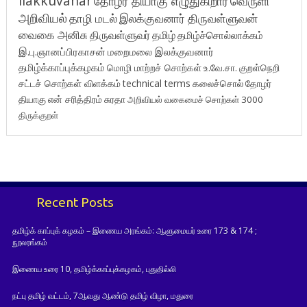
ilakkuvanar
தோழர் தியாகு எழுதுகிறார்
வெருளி
அறிவியல்
தாழி மடல்
இலக்குவனார் திருவள்ளுவன்
வைகை அனிசு
திருவள்ளுவர்
தமிழ்
தமிழ்ச்சொல்லாக்கம்
இ.பு.ஞானப்பிரகாசன்
மறைமலை இலக்குவனார்
தமிழ்க்காப்புக்கழகம்
மொழி மாற்றச் சொற்கள்
உ.வே.சா.
குறள்நெறி
சட்டச் சொற்கள் விளக்கம்
technical terms
கலைச்சொல்
தோழர்
தியாகு
என் சரித்திரம்
சுரதா
அறிவியல் வகைமைச் சொற்கள் 3000
திருக்குறள்
Recent Posts
தமிழ்க் காப்புக் கழகம் – இணைய அரங்கம்: ஆளுமையர் உரை 173 & 174 ;
நூலரங்கம்
இணைய உரை 10, தமிழ்க்காப்புக்கழகம், புதுதில்லி
நட்பு தமிழ் வட்டம், 7ஆவது ஆண்டு தமிழ் விழா, மதுரை