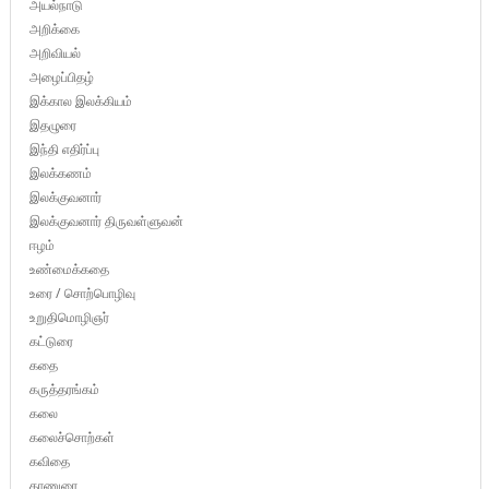
அயல்நாடு
அறிக்கை
அறிவியல்
அழைப்பிதழ்
இக்கால இலக்கியம்
இதழுரை
இந்தி எதிர்ப்பு
இலக்கணம்
இலக்குவனார்
இலக்குவனார் திருவள்ளுவன்
ஈழம்
உண்மைக்கதை
உரை / சொற்பொழிவு
உறுதிமொழிஞர்
கட்டுரை
கதை
கருத்தரங்கம்
கலை
கலைச்சொற்கள்
கவிதை
காணுரை