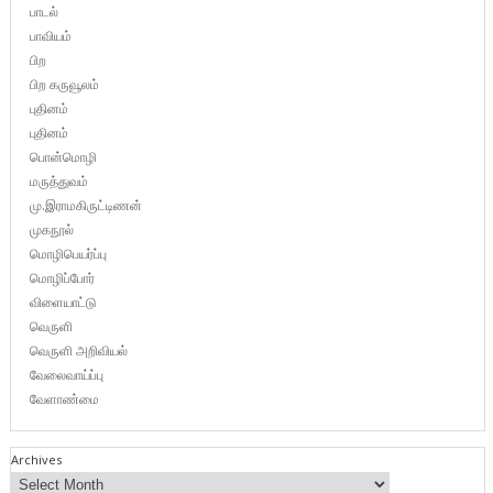
பாடல்
பாவியம்
பிற
பிற கருவூலம்
புதினம்
புதினம்
பொன்மொழி
மருத்துவம்
மு.இராமகிருட்டிணன்
முகநூல்
மொழிபெயர்ப்பு
மொழிப்போர்
விளையாட்டு
வெருளி
வெருளி அறிவியல்
வேலைவாய்ப்பு
வேளாண்மை
Archives