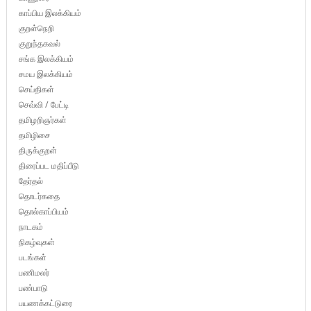
காப்பிய இலக்கியம்
குறள்நெறி
குறுந்தகவல்
சங்க இலக்கியம்
சமய இலக்கியம்
செய்திகள்
செவ்வி / பேட்டி
தமிழறிஞர்கள்
தமிழிசை
திருக்குறள்
திரைப்பட மதிப்பீடு
தேர்தல்
தொடர்கதை
தொல்காப்பியம்
நாடகம்
நிகழ்வுகள்
படங்கள்
பணிமலர்
பண்பாடு
பயணக்கட்டுரை