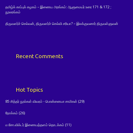
தமிழ்க் காப்புக் கழகம் – இணைய அரங்கம்: ஆளுமையர் உரை 171 & 172 ;
நூலரங்கம்
திருவளர்ச் செல்வன், திருவளர்ச் செல்வி சரியா? – இலக்குவனார் திருவள்ளுவன்
Recent Comments
Hot Topics
85 சித்தர் நூல்கள் விவரம் - பொன்னையா சாமிகள்
(29)
நோக்கம்
(26)
ம.சோ.விக்டர் இணையத்தளம் தொடக்கம்
(11)