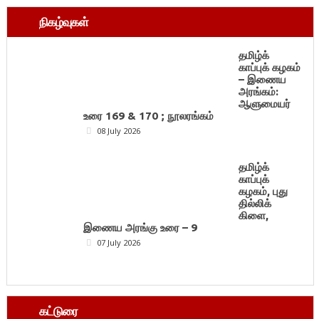
நிகழ்வுகள்
தமிழ்க்
காப்புக் கழகம்
– இணைய
அரங்கம்:
ஆளுமையர்
உரை 169 & 170 ; நூலரங்கம்
08 July 2026
தமிழ்க்
காப்புக்
கழகம், புது
தில்லிக்
கிளை,
இணைய அரங்கு உரை – 9
07 July 2026
கட்டுரை