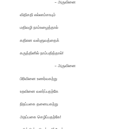
– அருவினை
விதிசதி எல்லாம்சாயும்
மதிவழி நாம்உழைத்தால்
கதிஎன வள்ளுவத்தைக்
கருத்தினில் நாம்பதித்தால்!
– அருவினை
பிரிவினை உணர்வகற்று
உறவினை வளர்ப்பதற்கே
நிறப்பகை தனையகற்று
அறப்பகை செழிப்பதற்கே!