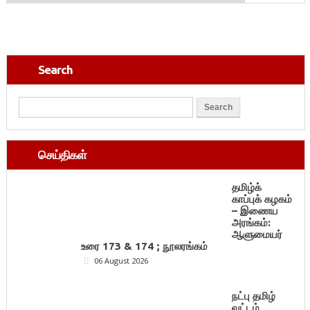
Search
செய்திகள்
தமிழ்க்
காப்புக் கழகம்
– இணைய
அரங்கம்:
ஆளுமையர்
உரை 173 & 174 ; நூலரங்கம்
06 August 2026
நட்பு தமிழ்
வட்டம்,