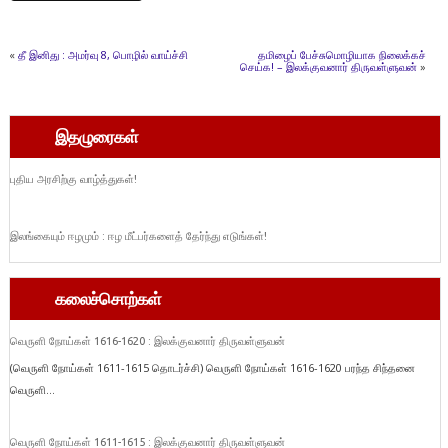
«
தீ இனிது : அமர்வு 8, பொழில் வாய்ச்சி
தமிழைப் பேச்சுமொழியாக நிலைக்கச்
செய்க! – இலக்குவனார் திருவள்ளுவன்
»
இதழுரைகள்
புதிய அரசிற்கு வாழ்த்துகள்!
இலங்கையும் ஈழமும் : ஈழ மீட்பர்களைத் தேர்ந்து எடுங்கள்!
கலைச்சொற்கள்
வெருளி நோய்கள் 1616-1620 : இலக்குவனார் திருவள்ளுவன்
(வெருளி நோய்கள் 1611-1615 தொடர்ச்சி) வெருளி நோய்கள் 1616-1620 பரந்த சிந்தனை
வெருளி...
வெருளி நோய்கள் 1611-1615 : இலக்குவனார் திருவள்ளுவன்