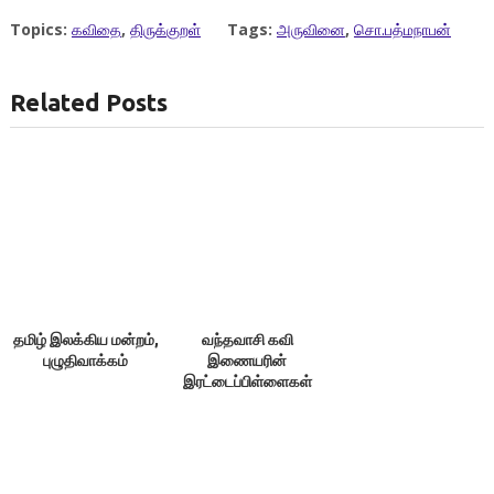
Topics:
கவிதை
,
திருக்குறள்
Tags:
அருவினை
,
சொ.பத்மநாபன்
Related Posts
தமிழ் இலக்கிய மன்றம்,
வந்தவாசி கவி
புழுதிவாக்கம்
இணையரின்
இரட்டைப்பிள்ளைகள்
மாவட்ட அளவில்
அருவினை