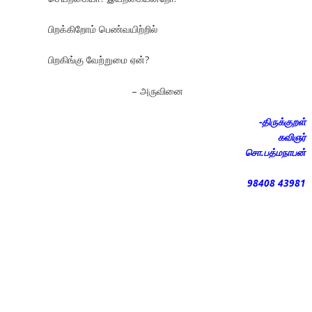
பிறக்கிறோம் பெண்வயிற்றில்
பிறகிங்கு வேற்றுமை ஏன்?
– அருவினை
-திருக்குறள்
கவிஞர்
சொ.பத்மநாபன்
98408 43981