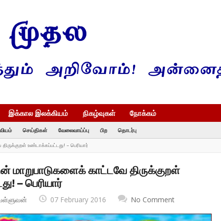
இக்கால இலக்கியம்
நிகழ்வுகள்
நோக்கம்
வியம்
செய்திகள்
வேலைவாய்ப்பு
பிற
தொடர்பு
ிருக்குறள் உண்டாக்கப்பட்டது! – பெரியார்
் மாறுபாடுகளைக் காட்டவே திருக்குறள்
து! – பெரியார்
வள்ளுவன்
07 February 2016
No Comment