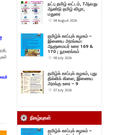
நட்பு தமிழ் வட்டம், 7ஆவது
ஆண்டு தமிழ் விழா,
மதுரை
04 August 2026
தமிழ்க் காப்புக் கழகம் –
!
இணைய அரங்கம்:
ஆளுமையர் உரை 169 &
ெறி,
170 ; நூலரங்கம்
ுறள்
08 July 2026
தமிழ்க் காப்புக் கழகம், புது
சாமி
தில்லிக் கிளை, இணைய
அரங்கு உரை – 9
07 July 2026
நிகழ்வுகள்
தமிழ்க் காப்புக் கழகம் –