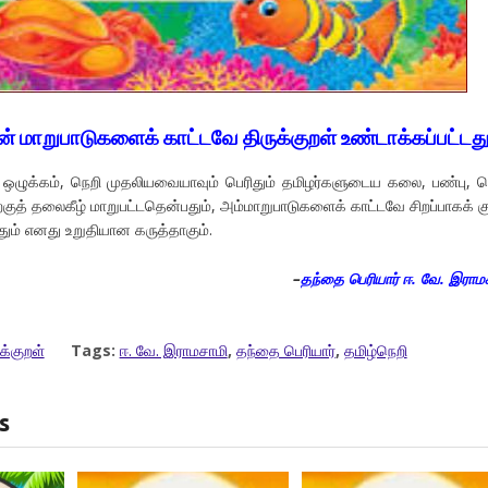
 மாறுபாடுகளைக் காட்டவே திருக்குறள் உண்டாக்கப்பட்டது
ழுக்கம், நெறி முதலியவையாவும் பெரிதும் தமிழர்களுடைய கலை, பண்பு, ந
்குத் தலைகீழ் மாறுபட்டதென்பதும், அம்மாறுபாடுகளைக் காட்டவே சிறப்பாகக் க
தும் எனது உறுதியான கருத்தாகும்.
–
தந்தை பெரியார் ஈ. வே. இராம
க்குறள்
Tags:
ஈ. வே. இராமசாமி
,
தந்தை பெரியார்
,
தமிழ்நெறி
s