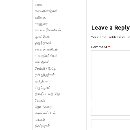
கலை
கலைச்சொற்கள்
கவிதை
காணுரை
Leave a Reply
காப்பிய இலக்கியம்
குறள்நெறி
Your email address will 
குறுந்தகவல்
Comment
*
சங்க இலக்கியம்
சமய இலக்கியம்
செய்திகள்
செவ்வி / பேட்டி
தமிழறிஞர்கள்
தமிழிசை
திருக்குறள்
திரைப்பட மதிப்பீடு
தேர்தல்
தொடர்கதை
தொல்காப்பியம்
நாடகம்
நிகழ்வுகள்