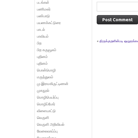
படங்கள்
பணிமலர்
பண்பாடு
பயணக்கட்டுரை
பாடல்
பாவியம்
«
திருக்குறளின்படி ஒழுகுங்கள
பிற
பிற கருவூலம்
புதினம்
புதினம்
பொன்மொழி
மருத்துவம்
மு.இராமகிருட்டிணன்
முகநூல்
மொழிபெயர்ப்பு
மொழிப்போர்
விளையாட்டு
வெருளி
வெருளி அறிவியல்
வேலைவாய்ப்பு
வேளாண்மை