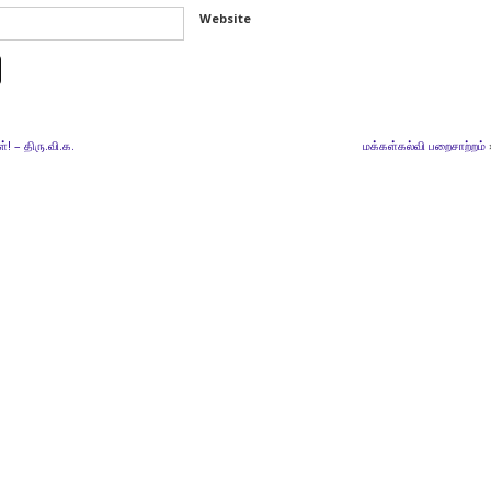
Website
்! – திரு.வி.க.
மக்கள்கல்வி பறைசாற்றம்