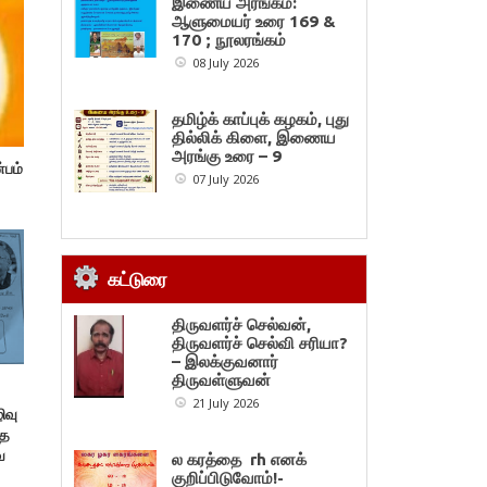
இணைய அரங்கம்:
ஆளுமையர் உரை 169 &
170 ; நூலரங்கம்
08 July 2026
தமிழ்க் காப்புக் கழகம், புது
தில்லிக் கிளை, இணைய
அரங்கு உரை – 9
்பம்
07 July 2026
கட்டுரை
திருவளர்ச் செல்வன்,
திருவளர்ச் செல்வி சரியா?
– இலக்குவனார்
திருவள்ளுவன்
21 July 2026
ிவு
தை
ை
ல கரத்தை rh எனக்
குறிப்பிடுவோம்!-