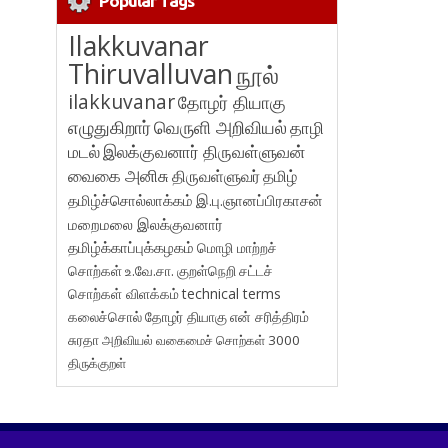
Popular Tags
Ilakkuvanar
Thiruvalluvan
நூல்
ilakkuvanar
தோழர் தியாகு
எழுதுகிறார்
வெருளி அறிவியல்
தாழி
மடல்
இலக்குவனார் திருவள்ளுவன்
வைகை அனிசு
திருவள்ளுவர்
தமிழ்
தமிழ்ச்சொல்லாக்கம்
இ.பு.ஞானப்பிரகாசன்
மறைமலை இலக்குவனார்
தமிழ்க்காப்புக்கழகம்
மொழி மாற்றச்
சொற்கள்
உ.வே.சா.
குறள்நெறி
சட்டச்
சொற்கள் விளக்கம்
technical terms
கலைச்சொல்
தோழர் தியாகு
என் சரித்திரம்
சுரதா
அறிவியல் வகைமைச் சொற்கள் 3000
திருக்குறள்