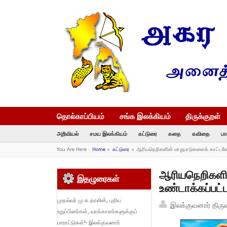
தொல்காப்பியம்
சங்க இலக்கியம்
திருக்குறள்
அறிவியல்
சமய இலக்கியம்
கட்டுரை
கதை
கவிதை
பா
You Are Here :
Home
»
கட்டுரை
»
ஆரியநெறிகளின் மாறுபாடுகளைக் காட்டவே த
ஆரியநெறிகளின
இதழுரைகள்
உண்டாக்கப்பட்ட
முதல்வர் மு.க.தாலின், புதிய
இலக்குவனார் திரு
உறுப்பினர்கள், வாக்காளர்களுக்குப்
பாராட்டுகள்!- இலக்குவனார்