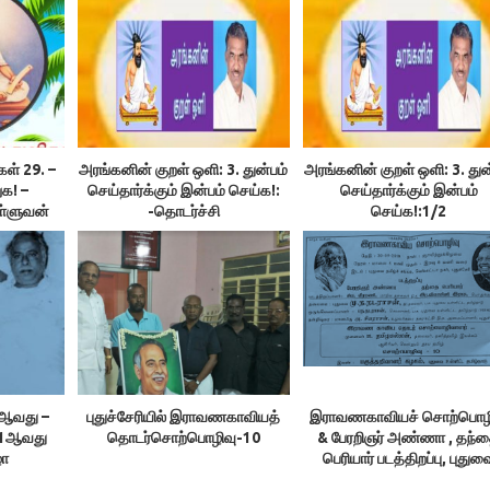
கள் 29. –
அரங்கனின் குறள் ஒளி: 3. துன்பம்
அரங்கனின் குறள் ஒளி: 3. துன
க! –
செய்தார்க்கும் இன்பம் செய்க!:
செய்தார்க்கும் இன்பம்
ள்ளுவன்
-தொடர்ச்சி
செய்க!:1/2
1ஆவது –
புதுச்சேரியில் இராவணகாவியத்
இராவணகாவியச் சொற்பொழ
11ஆவது
தொடர்சொற்பொழிவு-10
& பேரறிஞர் அண்ணா , தந்
ழா
பெரியார் படத்திறப்பு, புதுவ