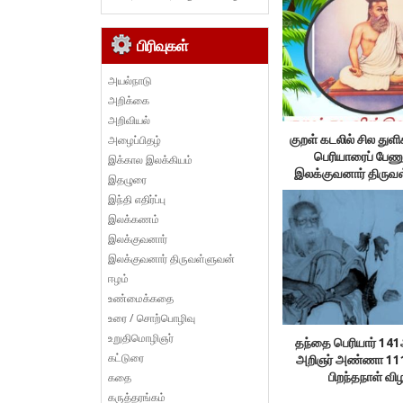
பிரிவுகள்
அயல்நாடு
அறிக்கை
அறிவியல்
அழைப்பிதழ்
குறள் கடலில் சில துளி
பெரியாரைப் பேணு
இக்கால இலக்கியம்
இலக்குவனார் திருவ
இதழுரை
இந்தி எதிர்ப்பு
இலக்கணம்
இலக்குவனார்
இலக்குவனார் திருவள்ளுவன்
ஈழம்
உண்மைக்கதை
உரை / சொற்பொழிவு
உறுதிமொழிஞர்
தந்தை பெரியார் 14
கட்டுரை
அறிஞர் அண்ணா 1
கதை
பிறந்தநாள் வி
கருத்தரங்கம்