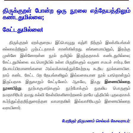
திருக்குறள் போன்ற ஒரு நூலை எத்தேயத்திலும்
கண்டதுமில்லை;
கேட்டதுமில்லை!
திருக்குறள் ஏறக்குறைய இப்பொழுது எஞ்சி நிற்கும் இலக்கியங்கள்
எல்லாவற்றினும் முற்பட்டதாகக் காண்கின்றது. எங்ஙனமாயினும், இதற்கு
முன்னே இன்னோரன்ன நூல் தமிழில் இருந்ததாகக் கண்டதுமில்லை;
கேட்டதுமில்லை. வடமொழியில் உள்ள மிருதிகளும் வருண சமயச் சார்புடனே
நியாயப்பிரமாணங்களை அவ்வக்காலத்துக்கேற்றபடி கூறிய நூல்களாயின.
நாம் கண்ட கேட்ட பிற தேயங்களிலும் இவ்வகையான நூல் யாதொன்றும்
இருப்பதாக இதுகாறும் கேட்டிலோம். ஆகவே, இஃது
இணையில்லாத
நூலாயிற்று
. நூற்பாகுபாடுகளும் நூற்போக்கும் நுதலிய பொருளும்
நமதாசிரியர் தமது கல்வி கேள்விகளினாற்றலால் தாமே புத்தியில் புகுவதாகக்
கூர்ந்துய்த்தறிந்துரைத்தன வாமாதலின் இவ்வாசிரியரும் இணையில்லாத
வராயினார்.
பேரறிஞர் திருமணம் செல்வக் கேசவராயர்: