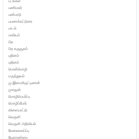
படங்கள்
பணிமலர்
பண்பாடு
பயணக்கட்டுரை
பாடல்
பாவியம்
பிற
பிற கருவூலம்
புதினம்
புதினம்
பொன்மொழி
மருத்துவம்
மு.இராமகிருட்டிணன்
முகநூல்
மொழிபெயர்ப்பு
மொழிப்போர்
விளையாட்டு
வெருளி
வெருளி அறிவியல்
வேலைவாய்ப்பு
வேளாண்மை