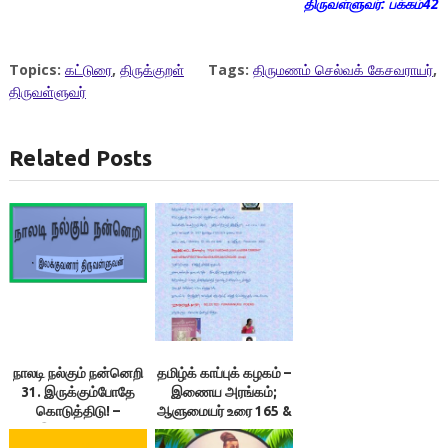
திருவள்ளுவர்: பக்கம்42
Topics:
கட்டுரை
,
திருக்குறள்
Tags:
திருமணம் செல்வக் கேசவராயர்
,
திருவள்ளுவர்
Related Posts
நாலடி நல்கும் நன்னெறி
தமிழ்க் காப்புக் கழகம் –
31. இருக்கும்போதே
இணைய அரங்கம்;
கொடுத்திடு! –
ஆளுமையர் உரை 165 &
இலக்குவனார்
166 ; நூலரங்கம்