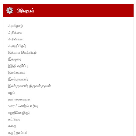
பிரிவுகள்
அயல்நாடு
அறிக்கை
அறிவியல்
அழைப்பிதழ்
இக்கால இலக்கியம்
இதழுரை
இந்தி எதிர்ப்பு
இலக்கணம்
இலக்குவனார்
இலக்குவனார் திருவள்ளுவன்
ஈழம்
உண்மைக்கதை
உரை / சொற்பொழிவு
உறுதிமொழிஞர்
கட்டுரை
கதை
கருத்தரங்கம்