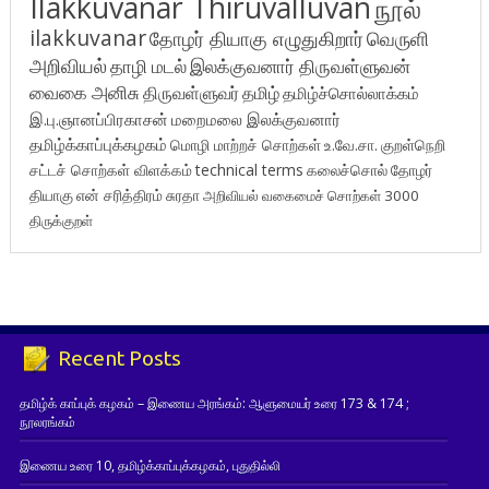
Ilakkuvanar Thiruvalluvan
நூல்
ilakkuvanar
தோழர் தியாகு எழுதுகிறார்
வெருளி
அறிவியல்
தாழி மடல்
இலக்குவனார் திருவள்ளுவன்
வைகை அனிசு
திருவள்ளுவர்
தமிழ்
தமிழ்ச்சொல்லாக்கம்
இ.பு.ஞானப்பிரகாசன்
மறைமலை இலக்குவனார்
தமிழ்க்காப்புக்கழகம்
மொழி மாற்றச் சொற்கள்
உ.வே.சா.
குறள்நெறி
சட்டச் சொற்கள் விளக்கம்
technical terms
கலைச்சொல்
தோழர்
தியாகு
என் சரித்திரம்
சுரதா
அறிவியல் வகைமைச் சொற்கள் 3000
திருக்குறள்
Recent Posts
தமிழ்க் காப்புக் கழகம் – இணைய அரங்கம்: ஆளுமையர் உரை 173 & 174 ;
நூலரங்கம்
இணைய உரை 10, தமிழ்க்காப்புக்கழகம், புதுதில்லி