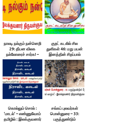
திருவள்ளுவன்
நாலடி நல்கும் நன்னெறி
குறட் கடலில் சில
29: தீயன விலக
துளிகள் 46: மறு பயன்
நல்லோரைச் சார்க! –
இனத்தின் சிறப்பால்
இலக்குவனார்திருவள்ளுவன்
உண்டாகும்! –
இலக்குவனார்
திருவள்ளுவன்
கொல்லும் சொல் :
சங்கப் புலவர்கள்
‘மாடல்’ – எண்ணுவோம்
பொன்னுரை – 33:
தமிழில் : இலக்குவனார்
பகுத்துண்டும்
திருவள்ளுவன்
நோயின்றியும்