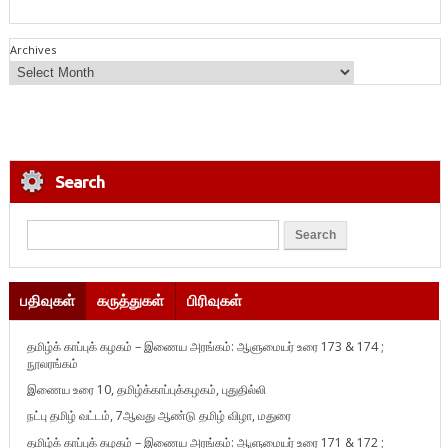
Archives
Search
பதிவுகள்
கருத்துகள்
பிரிவுகள்
தமிழ்க் காப்புக் கழகம் – இணைய அரங்கம்: ஆளுமையர் உரை 173 & 174 ;
நூலரங்கம்
இணைய உரை 10, தமிழ்க்காப்புக்கழகம், புதுதில்லி
நட்பு தமிழ் வட்டம், 7ஆவது ஆண்டு தமிழ் விழா, மதுரை
தமிழ்க் காப்புக் கழகம் – இணைய அரங்கம்: ஆளுமையர் உரை 171 & 172 ;