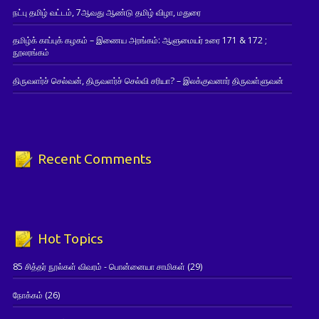
நட்பு தமிழ் வட்டம், 7ஆவது ஆண்டு தமிழ் விழா, மதுரை
தமிழ்க் காப்புக் கழகம் – இணைய அரங்கம்: ஆளுமையர் உரை 171 & 172 ;
நூலரங்கம்
திருவளர்ச் செல்வன், திருவளர்ச் செல்வி சரியா? – இலக்குவனார் திருவள்ளுவன்
Recent Comments
Hot Topics
85 சித்தர் நூல்கள் விவரம் - பொன்னையா சாமிகள்
(29)
நோக்கம்
(26)