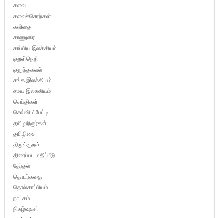
கலை
கலைச்சொற்கள்
கவிதை
காணுரை
காப்பிய இலக்கியம்
குறள்நெறி
குறுந்தகவல்
சங்க இலக்கியம்
சமய இலக்கியம்
செய்திகள்
செவ்வி / பேட்டி
தமிழறிஞர்கள்
தமிழிசை
திருக்குறள்
திரைப்பட மதிப்பீடு
தேர்தல்
தொடர்கதை
தொல்காப்பியம்
நாடகம்
நிகழ்வுகள்