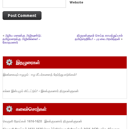
Website
«
ஆரிய மறைக்கு அழிவுண்டு;
திருவள்ளுவர் செய்த காமத்துப்பால்
தமிழ்மறைக்கு அழிவில்லை! –
தமிழ்நெறியே! – மு.வை.அரவிந்தன்
»
கோதமனார்
இதழுரைகள்
இலங்கையும் ஈழமும் : ஈழ மீட்பர்களைத் தேர்ந்து எடுங்கள்!
எல்லா இன்பமும் கிட்டட்டும்! – இலக்குவனார் திருவள்ளுவன்
கலைச்சொற்கள்
வெருளி நோய்கள் 1616-1620 : இலக்குவனார் திருவள்ளுவன்
(வெருளி நோய்கள் 1611-1615 தொடர்ச்சி) வெருளி நோய்கள் 1616-1620 பரந்த சிந்தனை