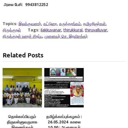
அலை பேசி: 9943812252
Topics:
இலக்குவனார்
,
கட்டுரை
,
கருத்தரங்கம்
,
தமிழறிஞர்கள்
,
திருக்குறள்
Tags:
ilakkuvanar
,
thirukkural
,
thiruvalluvar
,
திருக்குறள் உரைச் சிறப்பு
,
முனைவர் செ. இரவிசங்கர்
Related Posts
தொல்காப்பியரும்
தமிழ்க்காப்புக்கழகம் :
திருவள்ளுவருமாக
26.05.2024 காலை
இணைந்தவர்
10.00 : ஆளுமையர்