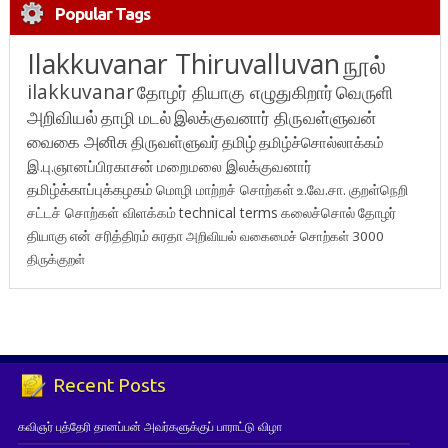
Popular Tags
Ilakkuvanar Thiruvalluvan
நூல்
ilakkuvanar
தோழர் தியாகு எழுதுகிறார்
வெருளி
அறிவியல்
தாழி மடல்
இலக்குவனார் திருவள்ளுவன்
வைகை அனிசு
திருவள்ளுவர்
தமிழ்
தமிழ்ச்சொல்லாக்கம்
இ.பு.ஞானப்பிரகாசன்
மறைமலை இலக்குவனார்
தமிழ்க்காப்புக்கழகம்
மொழி மாற்றச் சொற்கள்
உ.வே.சா.
குறள்நெறி
சட்டச் சொற்கள் விளக்கம்
technical terms
கலைச்சொல்
தோழர்
தியாகு
என் சரித்திரம்
சுரதா
அறிவியல் வகைமைச் சொற்கள் 3000
திருக்குறள்
Recent Posts
கவிஞர் புத்தேரி தானப்பன் அவர்களுக்குப் பாராட்டு விழா