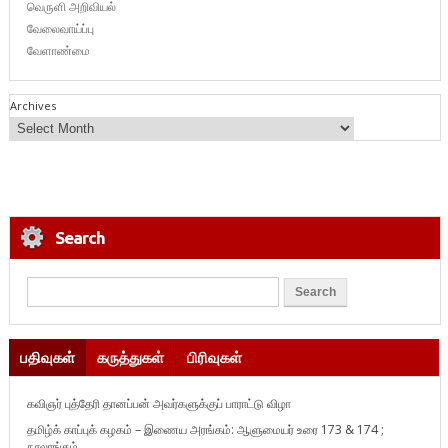
வெருளி அறிவியல்
வேலைவாய்ப்பு
வேளாண்மை
Archives
Search
பதிவுகள்
கருத்துகள்
பிரிவுகள்
கவிஞர் புத்தேரி தானப்பன் அவர்களுக்குப் பாராட்டு விழா
தமிழ்க் காப்புக் கழகம் – இணைய அரங்கம்: ஆளுமையர் உரை 173 & 174 ;
நூலரங்கம்