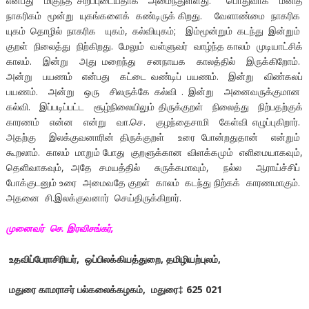
என்பது மிகுந்த சிறப்புடையதாக அமைந்துள்ளது. பொதுவாக மனித
நாகரிகம் மூன்று யுகங்களைக் கண்டிருக் கிறது. வேளாண்மை நாகரிக
யுகம் தொழில் நாகரிக யுகம், கல்வியுகம்; இம்மூன்றும் கடந்து இன்றும்
குறள் நிலைத்து நிற்கிறது. மேலும் வள்ளுவர் வாழ்ந்த காலம் முடியாட்சிக்
காலம். இன்று அது மறைந்து சனநாயக காலத்தில் இருக்கிறோம்.
அன்று பயணம் என்பது கட்டை வண்டிப் பயணம். இன்று விண்கலப்
பயணம். அன்று ஒரு சிலருக்கே கல்வி . இன்று அனைவருக்குமான
கல்வி. இப்படிப்பட்ட சூழ்நிலையிலும் திருக்குறள் நிலைத்து நிற்பதற்குக்
காரணம் என்ன என்று வா.செ. குழந்தைசாமி கேள்வி எழுப்புகிறார்.
அதற்கு இலக்குவனாரின் திருக்குறள் உரை போன்றதுதான் என்றும்
கூறலாம். காலம் மாறும் போது குறளுக்கான விளக்கமும் எளிமையாகவும்,
தெளிவாகவும், அதே சமயத்தில் சுருக்கமாவும், நல்ல ஆராய்ச்சிப்
போக்குடனும் உரை அமைவதே குறள் காலம் கடந்து நிற்கக் காரணமாகும்.
அதனை சி.இலக்குவனார் செய்திருக்கிறார்.
முனைவர் செ. இரவிசங்கர்,
உதவிப்பேராசிரியர், ஒப்பிலக்கியத்துறை, தமிழியற்புலம்,
மதுரை காமராசர் பல்கலைக்கழகம், மதுரை‡ 625 021