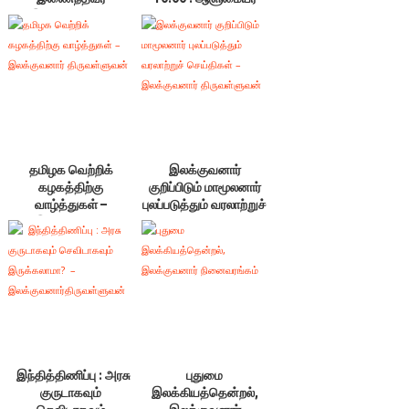
இலக்குவனார் –
உரை 95 & 96 ;
ம.இராசேந்திரன் உரை
என்னூலரங்கம்
தமிழக வெற்றிக்
இலக்குவனார்
கழகத்திற்கு
குறிப்பிடும் மாமூலனார்
வாழ்த்துகள் –
புலப்படுத்தும் வரலாற்றுச்
இலக்குவனார்
செய்திகள் –
திருவள்ளுவன்
இலக்குவனார்
திருவள்ளுவன்
இந்தித்திணிப்பு : அரசு
புதுமை
குருடாகவும்
இலக்கியத்தென்றல்,