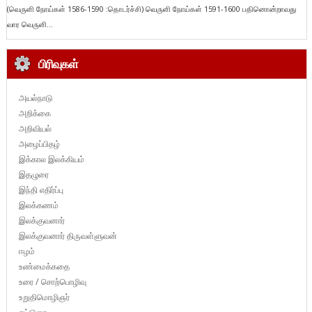
(வெருளி நோய்கள் 1586-1590 :தொடர்ச்சி) வெருளி நோய்கள் 1591-1600 பதினொன்றாவது
வார வெருளி...
பிரிவுகள்
அயல்நாடு
அறிக்கை
அறிவியல்
அழைப்பிதழ்
இக்கால இலக்கியம்
இதழுரை
இந்தி எதிர்ப்பு
இலக்கணம்
இலக்குவனார்
இலக்குவனார் திருவள்ளுவன்
ஈழம்
உண்மைக்கதை
உரை / சொற்பொழிவு
உறுதிமொழிஞர்