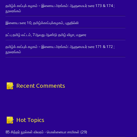
தமிழ்க் காப்புக் கழகம் – இணைய அரங்கம்: ஆளுமையர் உரை 173 & 174 ;
நூலரங்கம்
இணைய உரை 10, தமிழ்க்காப்புக்கழகம், புதுதில்லி
நட்பு தமிழ் வட்டம், 7ஆவது ஆண்டு தமிழ் விழா, மதுரை
தமிழ்க் காப்புக் கழகம் – இணைய அரங்கம்: ஆளுமையர் உரை 171 & 172 ;
நூலரங்கம்
Recent Comments
Hot Topics
85 சித்தர் நூல்கள் விவரம் - பொன்னையா சாமிகள்
(29)