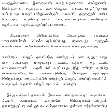
வைத்துள்ளபணியை இலக்குவனார் மிகத் தெளிவாகச் செய்துள்ளார்.
இலக்குவனார் சுருக்கமாக உரை யெழுதக் காரணம் யாது? “ஓரளவு
படிப்பறி வுடையோரும் புரிந்துகொள்ளும் வகையில் திருக்குறள் எளிய
பொழிப்புரை எழுதினார்” என்று மறைமலை கூறுகிறார். எனவேதான்
சுருக்கமான கருத்தை எழுதியுள்ளார் எனலாம்.
திருக்குறளில் அதிகாரத்திற்கு அமைந்துள்ள தலைப்பை
உரையாசிரியர்கள் விளக்க முற்படும்போது தேவையற்ற கருத்துக்
களையெல்லாம் கூறிச் செல்கின்ற போக்கினைக் காண முடிகின்றது.
‘வான்சிறப்பு’ என்னும் தலைப்பிற்கு மணக்குடவர் உரை எழுதும் போது
வான் சிறப்பாவது மழையினது தன்மை கூறுதல். இது கடவுட்
செய்கையாதலால் அதன் பின் கூறப்பட்டது. இது ஈண்டுக் கூறியது
என்னையயனின், பின் உரைக்கப்படுகின்ற இல்லறமும் துறவறமும்
இனிதுவப்பது, மழையுண்டாயின் என்றற்குப் போலும். அன்றியும் காலத்தின்
பொருட்டுக் கூறினார் என்றும் அமையும்’ என்கிறார்.
இங்கு வள்ளுவர் தலைப்பில் இவ்வளவு செய்திகளையும் கூறவில்லை.
ஆனால் மணக்குடவர் தானாகவே இவ்வாறுதான் வள்ளுவர்
நினைத்திருப்பார் என்பதுபோல வள்ளுவராகவே தன்னை மாற்றிக்கொண்டு