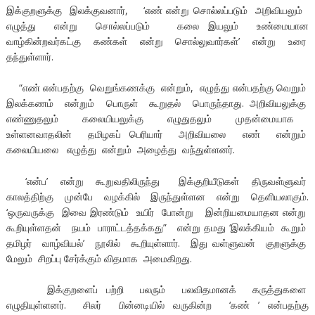
இக்குறளுக்கு இலக்குவனார், ‘எண் என்று சொல்லப்படும் அறிவியலும்
எழுத்து என்று சொல்லப்படும் கலை இயலும் உண்மையான
வாழ்கின்றவர்கட்கு கண்கள் என்று சொல்லுவார்கள்’ என்று உரை
தந்துள்ளார்.
“எண் என்பதற்கு வெறுங்கணக்கு என்றும், எழுத்து என்பதற்கு வெறும்
இலக்கணம் என்றும் பொருள் கூறுதல் பொருந்தாது. அறிவியலுக்கு
எண்ணுதலும் கலையியலுக்கு எழுதுதலும் முதன்மையாக
உள்ளனவாதலின் தமிழகப் பெரியார் அறிவியலை எண் என்றும்
கலையியலை எழுத்து என்றும் அழைத்து வந்துள்ளனர்.
‘என்ப’ என்று கூறுவதிலிருந்து இக்குறியீடுகள் திருவள்ளுவர்
காலத்திற்கு முன்பே வழக்கில் இருந்துள்ளன என்று தெளியலாகும்.
‘ஒருவருக்கு இவை இரண்டும் உயிர் போன்று இன்றியமையாதன என்று
கூறியுள்ளதன் நயம் பாராட்டத்தக்கது” என்று தமது ‘இலக்கியம் கூறும்
தமிழர் வாழ்வியல்’ நூலில் கூறியுள்ளார். இது வள்ளுவன் குறளுக்கு
மேலும் சிறப்பு சேர்க்கும் விதமாக அமைகிறது.
இக்குறளைப் பற்றி பலரும் பலவிதமானக் கருத்துகளை
எழுதியுள்ளனர். சிலர் பின்னடியில் வருகின்ற ‘கண் ’ என்பதற்கு