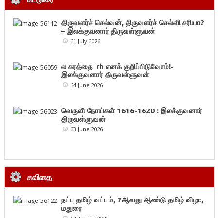
திருவளர்ச் செல்வன், திருவளர்ச் செல்வி சரியா?
– இலக்குவனார் திருவள்ளுவன்
21 July 2026
ல கரத்தை rh எனக் குறிப்பிடுவோம்!-
இலக்குவனார் திருவள்ளுவன்
24 June 2026
வெருளி நோய்கள் 1616-1620 : இலக்குவனார்
திருவள்ளுவன்
23 June 2026
கவிதை
நட்பு தமிழ் வட்டம், 7ஆவது ஆண்டு தமிழ் விழா,
மதுரை