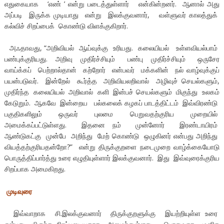
எதுகையாக ‘எண் ’ என்று படைத்துள்ளார் என்கின்றனர். ஆனால் அது
அப்படி இருக்க முடியாது என்று இலக்குவனார், வள்ளுவர் காலத்துக்
கல்விச் சிறப்பைக் கொண்டு விளக்குகிறார்.
அஃதாவது, “அறிவியல் ஆய்வுக்கு உரியது. கலையியல் உள்ளவியல்பாம்
பண்புக்குரியது. அறிவு முதிர்ச்சியும் பண்பு முதிர்ச்சியும் ஒருசேர
வாய்க்கப் பெற்றால்தான் கற்றோர் என்பவர் மக்களின் நல் வாழ்வுக்குப்
பயன்படுவர். இன்றேல் கூர்த்த அறிவியலறிவால் அழிவுச் செயல்களும்,
முதிர்ந்த கலையியல் அறிவால் களி இன்பச் செயல்களும் மிகுந்து உலகம்
கேடுறும். ஆகவே இன்றைய பல்கலைக் கழகப் பாடத்திட்டம் இவ்விரண்டு
பகுதிகளிலும் ஒருவர் புலமை பெறுவதற்குரிய முறையில்
அமைக்கப்பட்டுள்ளது. இதனை நம் முன்னோர் இரண்டாயிரம்
ஆண்டுகட்கு முன்பே அறிந்து மேற் கொண்டு ஒழுகினர் என்பது அறிந்து
வியத்தற்குரியதன்றோ?” என்று திருக்குறளை நடைமுறை வாழ்க்கையோடு
பொருத்திப்பார்த்து உரை எழுதியுள்ளார் இலக்குவனார். இது இவ்வுரைக்குரிய
சிறப்பாக அமைகிறது.
முடிவுரை
இவ்வாறாக சி.இலக்குவனார் திருக்குறளுக்கு இயற்றியுள்ள உரை