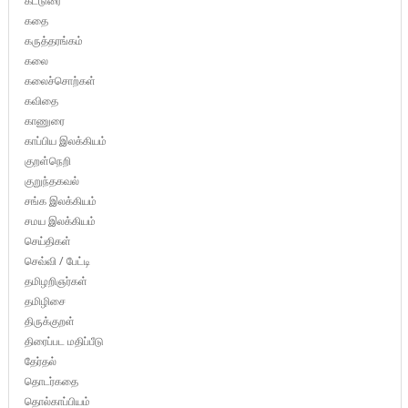
கட்டுரை
கதை
கருத்தரங்கம்
கலை
கலைச்சொற்கள்
கவிதை
காணுரை
காப்பிய இலக்கியம்
குறள்நெறி
குறுந்தகவல்
சங்க இலக்கியம்
சமய இலக்கியம்
செய்திகள்
செவ்வி / பேட்டி
தமிழறிஞர்கள்
தமிழிசை
திருக்குறள்
திரைப்பட மதிப்பீடு
தேர்தல்
தொடர்கதை
தொல்காப்பியம்