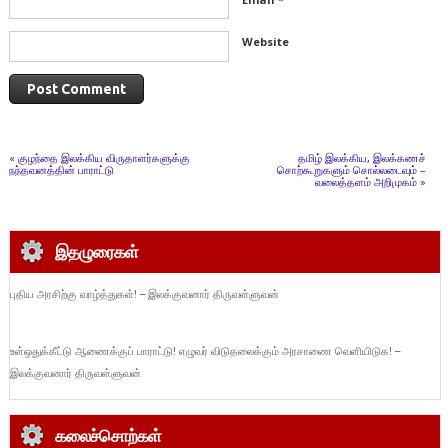
Website
«
குழந்தை இலக்கிய விருதாளர்களுக்கு
தமிழ் இலக்கிய, இலக்கணச்
நந்தவனத்தின் பாராட்டு
சொற்கூறுகளும் சொல்லடைவும் –
வலைத்தளம் அறிமுகம்
»
இதழுரைகள்
புதிய அரசிற்கு வாழ்த்துகள்! – இலக்குவனார் திருவள்ளுவன்
உள்ஒதுக்கீட்டு ஆணைக்குப் பாராட்டு! எழுவர் விடுதலைக்கும் அரசாணை வெளியிடுக! –
இலக்குவனார் திருவள்ளுவன்
கலைச்சொற்கள்