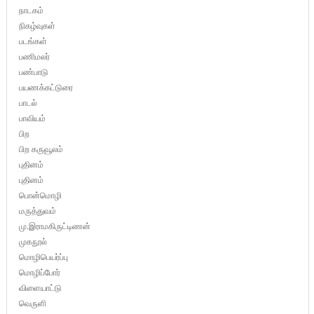
நாடகம்
நிகழ்வுகள்
படங்கள்
பணிமலர்
பண்பாடு
பயணக்கட்டுரை
பாடல்
பாவியம்
பிற
பிற கருவூலம்
புதினம்
புதினம்
பொன்மொழி
மருத்துவம்
மு.இராமகிருட்டிணன்
முகநூல்
மொழிபெயர்ப்பு
மொழிப்போர்
விளையாட்டு
வெருளி