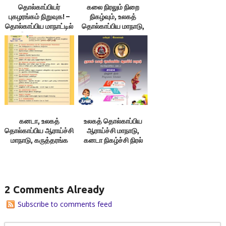
தொல்காப்பியர்
கலை நிரலும் நிறை
புகழரங்கம் நிறுவுக! –
நிகழ்வும், உலகத்
தொல்காப்பிய மாநாட்டில்
தொல்காப்பிய மாநாடு,
இலக்குவனார்
கனடா
திருவள்ளுவன்
தலைமையுரை
கனடா, உலகத்
உலகத் தொல்காப்பிய
தொல்காப்பிய ஆராய்ச்சி
ஆராய்ச்சி மாநாடு,
மாநாடு, கருத்தரங்க
கனடா நிகழ்ச்சி நிரல்
நிரல்
2 Comments Already
Subscribe to comments feed