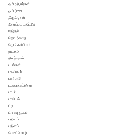
தமிழறிஞர்கள்
தமிழிசை
திருக்குறள்
திரைப்பட மதிப்பீடு
தேர்தல்
தொடர்கதை
தொல்காப்பியம்
நாடகம்
நிகழ்வுகள்
படங்கள்
பணிமலர்
பண்பாடு
பயணக்கட்டுரை
பாடல்
பாவியம்
பிற
பிற கருவூலம்
புதினம்
புதினம்
பொன்மொழி