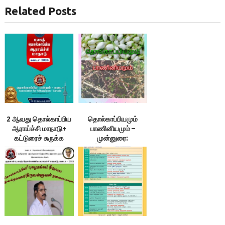
Related Posts
2 ஆவது தொல்காப்பிய
தொல்காப்பியமும்
ஆராய்ச்சி மாநாடு+
பாணினியமும் –
கட்டுரைச் சுருக்க
முன்னுரை:
இறுதி நாள்
இலக்குவனார்
திருவள்ளுவன்