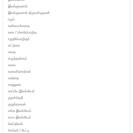
இலக்குவனார்
இலக்குவனார் திருவள்ளுவன்
ஈழம்
உண்மைக்கதை
உரை / சொற்பொழிவு
உறுதிமொழிஞர்
கட்டுரை
கதை
கருத்தரங்கம்
கலை
கலைச்சொற்கள்
கவிதை
காணுரை
காப்பிய இலக்கியம்
குறள்நெறி
குறுந்தகவல்
சங்க இலக்கியம்
சமய இலக்கியம்
செய்திகள்
செவ்வி / பேட்டி