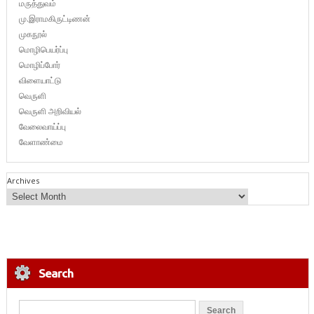
மருத்துவம்
மு.இராமகிருட்டிணன்
முகநூல்
மொழிபெயர்ப்பு
மொழிப்போர்
விளையாட்டு
வெருளி
வெருளி அறிவியல்
வேலைவாய்ப்பு
வேளாண்மை
Archives
Search