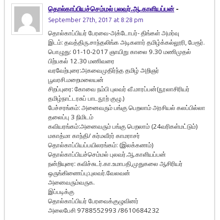
தொல்காப்பியச்செம்மல் பலவர்.ஆ.காளியப்பன்
-
September 27th, 2017 at 8:28 pm
தொல்காப்பியர் பேரவை-அக்டோபர்- திங்கள் அமர்வு
இடம்: தவத்திரு.சாந்தலிங்க அடிகளார் தமிழ்க்கல்லூரி, பேரூர்.
பொழுது: 01-10-2017 ஞாயிறு காலை 9.30 மணிமுதல்
பிற்பகல் 12.30 மணிவரை
வரவேற்புரை:அகவைமுதிர்ந்த தமிழ் அறிஞர்
பூவரசி.மறைமலையன்
சிறப்புரை: கோவை நம்பி புலவர் வீ.மாரப்பன்(நூலாசிரியர்
தமிழ்நாட்டரசுப் பாடநூற் குழு.)
பேச்சரங்கம்: அனைவரும் பங்கு பெறலாம் அரசியல் கலப்பில்லா
தலைப்பு 3 நிமிடம்
கவியரங்கம்:அனைவரும் பங்கு பெறலாம் (24வரிகள்மட்டும்)
மகாத்மா காந்தி/ கர்மவீரர் காமராசர்
தொல்காப்பியப்பயிலரங்கம்: (இலக்கணம்)
தொல்காப்பியச்செம்மல் புலவர்.ஆ.காளியப்பன்
நன்றியுரை: கவிச்சுடர்.கா.உமாபதி,முதுகலை ஆசிரியர்
ஒருங்கிணைப்பு:புலவர்.வேலவன்
அனைவரும்வருக.
இப்படிக்கு
தொல்காப்பியர் பேரவைக்குழுவினர்
அலைபேசி 9788552993 /8610684232