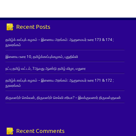
Recent Posts
தமிழ்க் காப்புக் கழகம் – இணைய அரங்கம்: ஆளுமையர் உரை 173 & 174 ;
நூலரங்கம்
இணைய உரை 10, தமிழ்க்காப்புக்கழகம், புதுதில்லி
நட்பு தமிழ் வட்டம், 7ஆவது ஆண்டு தமிழ் விழா, மதுரை
தமிழ்க் காப்புக் கழகம் – இணைய அரங்கம்: ஆளுமையர் உரை 171 & 172 ;
நூலரங்கம்
திருவளர்ச் செல்வன், திருவளர்ச் செல்வி சரியா? – இலக்குவனார் திருவள்ளுவன்
Recent Comments