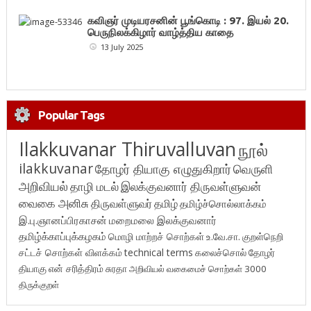
கவிஞர் முடியரசனின் பூங்கொடி : 97. இயல் 20.
பெருநிலக்கிழார் வாழ்த்திய காதை
13 July 2025
Popular Tags
Ilakkuvanar Thiruvalluvan
நூல்
ilakkuvanar
தோழர் தியாகு எழுதுகிறார்
வெருளி
அறிவியல்
தாழி மடல்
இலக்குவனார் திருவள்ளுவன்
வைகை அனிசு
திருவள்ளுவர்
தமிழ்
தமிழ்ச்சொல்லாக்கம்
இ.பு.ஞானப்பிரகாசன்
மறைமலை இலக்குவனார்
தமிழ்க்காப்புக்கழகம்
மொழி மாற்றச் சொற்கள்
உ.வே.சா.
குறள்நெறி
சட்டச் சொற்கள் விளக்கம்
technical terms
கலைச்சொல்
தோழர்
தியாகு
என் சரித்திரம்
சுரதா
அறிவியல் வகைமைச் சொற்கள் 3000
திருக்குறள்