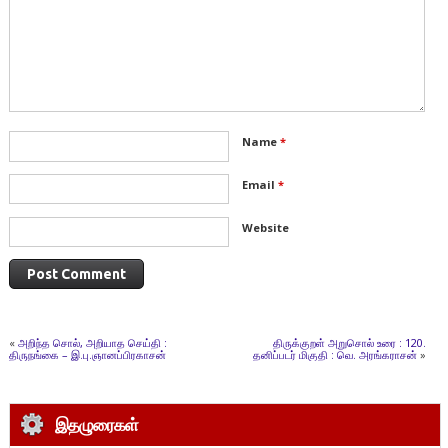
Name
*
Email
*
Website
«
அறிந்த சொல், அறியாத செய்தி :
திருக்குறள் அறுசொல் உரை : 120.
திருநங்கை – இ.பு.ஞானப்பிரகாசன்
தனிப்படர் மிகுதி : வெ. அரங்கராசன்
»
இதழுரைகள்