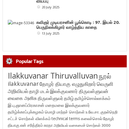
வியப்பு
20 July 2025
கவிஞர் முடியரசனின் பூங்கொடி : 97. இயல் 20.
பெருநிலக்கிழார் வாழ்த்திய காதை
13 July 2025
Popular Tags
Ilakkuvanar Thiruvalluvan
நூல்
ilakkuvanar
தோழர் தியாகு எழுதுகிறார்
வெருளி
அறிவியல்
தாழி மடல்
இலக்குவனார் திருவள்ளுவன்
வைகை அனிசு
திருவள்ளுவர்
தமிழ்
தமிழ்ச்சொல்லாக்கம்
இ.பு.ஞானப்பிரகாசன்
மறைமலை இலக்குவனார்
தமிழ்க்காப்புக்கழகம்
மொழி மாற்றச் சொற்கள்
உ.வே.சா.
குறள்நெறி
சட்டச் சொற்கள் விளக்கம்
technical terms
கலைச்சொல்
தோழர்
தியாகு
என் சரித்திரம்
சுரதா
அறிவியல் வகைமைச் சொற்கள் 3000