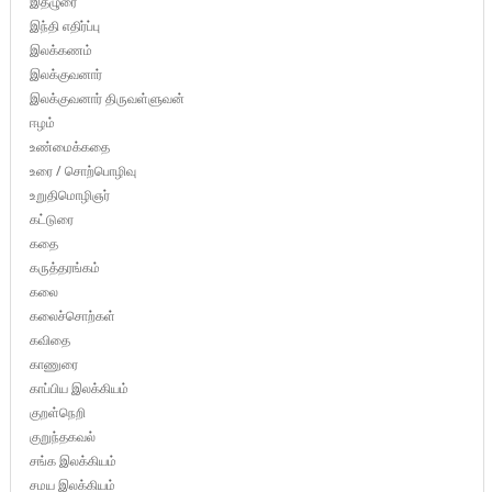
இதழுரை
இந்தி எதிர்ப்பு
இலக்கணம்
இலக்குவனார்
இலக்குவனார் திருவள்ளுவன்
ஈழம்
உண்மைக்கதை
உரை / சொற்பொழிவு
உறுதிமொழிஞர்
கட்டுரை
கதை
கருத்தரங்கம்
கலை
கலைச்சொற்கள்
கவிதை
காணுரை
காப்பிய இலக்கியம்
குறள்நெறி
குறுந்தகவல்
சங்க இலக்கியம்
சமய இலக்கியம்