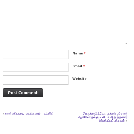
Name
*
Email
*
Website
«
எண்ணியதை முடிக்கலாம் – நக்கீரர்
பெருங்கவிக்கோ, தங்கர் பச்சான்
ஆகியோருக்கு – சி.பா.ஆதித்தனார்
இலக்கியப்பரிசுகள்
»