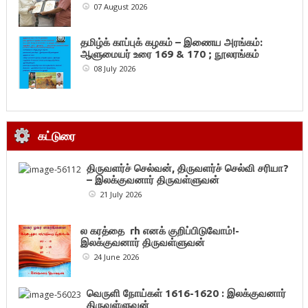
07 August 2026
தமிழ்க் காப்புக் கழகம் – இணைய அரங்கம்:
ஆளுமையர் உரை 169 & 170 ; நூலரங்கம்
08 July 2026
கட்டுரை
திருவளர்ச் செல்வன், திருவளர்ச் செல்வி சரியா?
– இலக்குவனார் திருவள்ளுவன்
21 July 2026
ல கரத்தை rh எனக் குறிப்பிடுவோம்!-
இலக்குவனார் திருவள்ளுவன்
24 June 2026
வெருளி நோய்கள் 1616-1620 : இலக்குவனார்
திருவள்ளுவன்