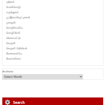
புதினம்
பொன்மொழி
மருத்துவம்
மு.இராமகிருட்டிணன்
முகநூல்
மொழிபெயர்ப்பு
மொழிப்போர்
விளையாட்டு
வெருளி
வெருளி அறிவியல்
வேலைவாய்ப்பு
வேளாண்மை
Archives
Search