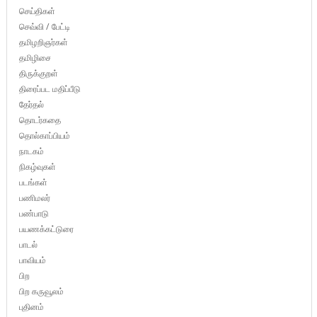
செய்திகள்
செவ்வி / பேட்டி
தமிழறிஞர்கள்
தமிழிசை
திருக்குறள்
திரைப்பட மதிப்பீடு
தேர்தல்
தொடர்கதை
தொல்காப்பியம்
நாடகம்
நிகழ்வுகள்
படங்கள்
பணிமலர்
பண்பாடு
பயணக்கட்டுரை
பாடல்
பாவியம்
பிற
பிற கருவூலம்
புதினம்