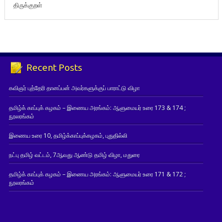
திருக்குறள்
Recent Posts
கவிஞர் புத்தேரி தானப்பன் அவர்களுக்குப் பாராட்டு விழா
தமிழ்க் காப்புக் கழகம் – இணைய அரங்கம்: ஆளுமையர் உரை 173 & 174 ;
நூலரங்கம்
இணைய உரை 10, தமிழ்க்காப்புக்கழகம், புதுதில்லி
நட்பு தமிழ் வட்டம், 7ஆவது ஆண்டு தமிழ் விழா, மதுரை
தமிழ்க் காப்புக் கழகம் – இணைய அரங்கம்: ஆளுமையர் உரை 171 & 172 ;
நூலரங்கம்