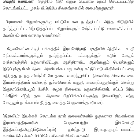
வெற்றி கண்டவர்
. ‘சத்திரம் நிதி’ எனும் பெயரால் உதவி செய்யப்பட்டுத்
தொடங்கப்பட்ட முதல் விடுதியே சிவகங்கையில் அமைந்ததுதான்.
பிராமணச் சிறுவர்களுக்கு மட்டுமே என நடத்தப்பட்ட அந்த விடுதியில்
தாழ்த்தப்பட்ட, பிற்படுத்தப்பட்ட சிறுவர்களும் சேர்க்கப்பட்டு உணவளிக்கப்பட
வேண்டும் என வாதாடி வென்றவர்.
தேவகோட்டைக்குப் பக்கத்தில் இரவுசேரிநாடு பகுதியில் ஆதிக்க சாதி
அம்பலக்காரர்களுக்கும் தாழ்த்தப்பட்ட மக்களுக்கும் கடும் மோதல்
அக்காலத்தில் உருவாகிவிட்டது. ஆதிதிராவிட ஆண்களும் பெண்களும்
இடுப்புக்கு மேல் ஆடை அணியக்கூடாது என்ற கட்டுப்பாடு விதிக்கப்பட்டதை
எதிர்த்து நடந்த கிளர்ச்சி மோதலாக வளர்ந்துவிட்ட நிலையில், சிவகங்ககை
இராமச்சந்திரன் உயிரைத் துச்சமெனக் கருதி, கலவரப்பகுதிக்குச் சென்று
இருதரப்பினரிடமும் பேசிச், சுமூக நிலையை உருவாக்கினார். சட்டப் பிரிவு
144இன் கீழ்த் தடை ஆணை பிறப்பிக்கப்பட்டிருந்த நிலையிலும், எந்த
மோதலும் நடக்காமல் தீர்த்து வைத்த பெருமைக்கு உரியவர்.
[திராவிடர் இயக்கத் தொடக்க நாள் தலைவர்களில் ஒருவரான சிவகங்கை
இராமச்சந்திரனாரின் பெருமைபற்றிய இச்செய்தி
இந்தியப்பதிவிதழில்(கெசட்டில்) – தமிழ்நாடு – இராமநாதபுரம் மாவட்ட
அரசிதழில் பக்கம் 810இல் பதிவாகி இருப்பதாகும்]