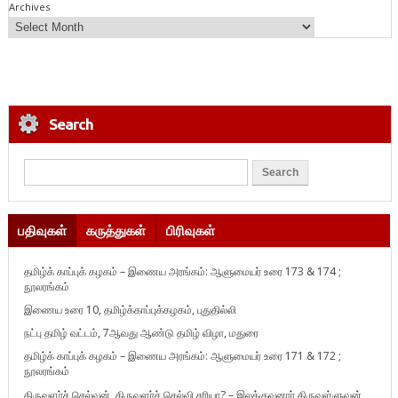
Archives
Search
பதிவுகள்
கருத்துகள்
பிரிவுகள்
தமிழ்க் காப்புக் கழகம் – இணைய அரங்கம்: ஆளுமையர் உரை 173 & 174 ;
நூலரங்கம்
இணைய உரை 10, தமிழ்க்காப்புக்கழகம், புதுதில்லி
நட்பு தமிழ் வட்டம், 7ஆவது ஆண்டு தமிழ் விழா, மதுரை
தமிழ்க் காப்புக் கழகம் – இணைய அரங்கம்: ஆளுமையர் உரை 171 & 172 ;
நூலரங்கம்
திருவளர்ச் செல்வன், திருவளர்ச் செல்வி சரியா? – இலக்குவனார் திருவள்ளுவன்