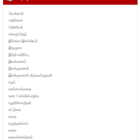
அயல்நாடு
அறிக்கை
அறிவியல்
அழைப்பிதழ்
இக்கால இலக்கியம்
இதழுரை
இந்தி எதிர்ப்பு
இலக்கணம்
இலக்குவனார்
இலக்குவனார் திருவள்ளுவன்
ஈழம்
உண்மைக்கதை
உரை / சொற்பொழிவு
உறுதிமொழிஞர்
கட்டுரை
கதை
கருத்தரங்கம்
கலை
கலைச்சொற்கள்