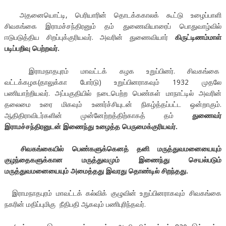
அதனையொட்டி, பெரியாரின் தொடக்ககாலக் கூட்டு உழைப்பாளி
சிவகங்கை இராமச்சந்திரனும் தம் துணைவியாரைப் பொதுவாழ்வில்
ஈடுபடுத்திய சிறப்புக்குரியவர். அவரின் துணைவியார்
கிருட்டிணம்மாள்
படிப்பறிவு பெற்றவர்.
இராமநாதபுரம் மாவட்டக் கழக உறுப்பினர். சிவகங்கை
வட்டக்கழக(தாலுக்கா போர்டு) உறுப்பினராகவும் 1932 முதலே
பணியாற்றியவர். அப்பகுதியில் நடைபெற்ற பெண்கள் மாநாட்டில் அவரின்
தலைமை உரை மிகவும் உணர்ச்சியுடன் நிகழ்த்தப்பட்ட ஒன்றாகும்.
ஆதிதிராவிடர்களின் முன்னேற்றத்திற்காகத் தம்
துணைவர்
இராமச்சந்திரனுடன் இணைந்து உழைத்த பெருமைக்குரியவர்.
சிவகங்கையில் பெண்களுக்கெனத் தனி மருத்துவமனையையும்
குழந்தைகளுக்கான மருத்துவமும் இணைந்து செயல்படும்
மருத்துவமனையையும் அமைத்தது இவரது தொண்டில் சிறந்தது.
இராமநாதபுரம் மாவட்டக் கல்விக் குழுவின் உறுப்பினராகவும் சிவகங்கை
நகரின் மதிப்புமிகு நீதிபதி ஆகவும் பணிபுரிந்தவர்.