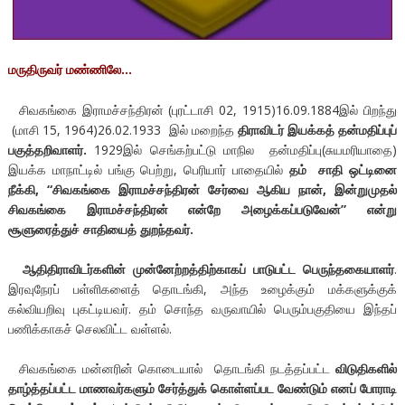
மருதிருவர் மண்ணிலே…
சிவகங்கை இராமச்சந்திரன் (புரட்டாசி 02, 1915)16.09.1884இல் பிறந்து
(மாசி 15, 1964)26.02.1933 இல் மறைந்த
திராவிடர் இயக்கத் தன்மதிப்புப்
பகுத்தறிவாளர்.
1929இல் செங்கற்பட்டு மாநில தன்மதிப்பு(சுயமரியாதை)
இயக்க மாநாட்டில் பங்கு பெற்று, பெரியார் பாதையில்
தம் சாதி ஒட்டினை
நீக்கி, “சிவகங்கை இராமச்சந்திரன் சேர்வை ஆகிய நான், இன்றுமுதல்
சிவகங்கை இராமச்சந்திரன் என்றே அழைக்கப்படுவேன்” என்று
சூளுரைத்துச் சாதியைத் துறந்தவர்.
ஆதிதிராவிடர்களின் முன்னேற்றத்திற்காகப் பாடுபட்ட பெருந்தகையாளர்
.
இரவுநேரப் பள்ளிகளைத் தொடங்கி, அந்த உழைக்கும் மக்களுக்குக்
கல்வியறிவு புகட்டியவர். தம் சொந்த வருவாயில் பெரும்பகுதியை இந்தப்
பணிக்காகச் செலவிட்ட வள்ளல்.
சிவகங்கை மன்னரின் கொடையால் தொடங்கி நடத்தப்பட்ட
விடுதிகளில்
தாழ்த்தப்பட்ட மாணவர்களும் சேர்த்துக் கொள்ளப்பட வேண்டும் எனப் போராடி