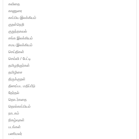
கவிதை
காணுரை
காப்பிய இலக்கியம்
குறள்நெறி
குறுந்தகவல்
சங்க இலக்கியம்
சமய இலக்கியம்
செய்திகள்
செவ்வி / பேட்டி
தமிழறிஞர்கள்
தமிழிசை
திருக்குறள்
திரைப்பட மதிப்பீடு
தேர்தல்
தொடர்கதை
தொல்காப்பியம்
நாடகம்
நிகழ்வுகள்
படங்கள்
பணிமலர்