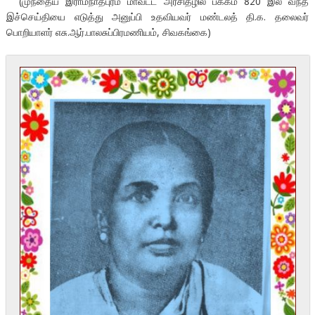
(முந்தைய இராமநாதபுரம் மாவட்ட அரசிதழில் பக்கம் 820 இல் வந்த
இச்செய்தியை எடுத்து அனுப்பி உதவியவர் மண்டலத் தி.க. தலைவர்
பொறியாளர் எசு.ஆர்.பாலசுப்பிரமணியம், சிவகங்கை)