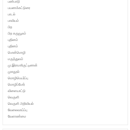
பண்பாடு
பயணக்கட்டுரை
பாடல்
பாவியம்
பிற
பிற கருவூலம்
புதினம்
புதினம்
பொன்மொழி
மருத்துவம்
மு.இராமகிருட்டிணன்
முகநூல்
மொழிபெயர்ப்பு
மொழிப்போர்
விளையாட்டு
வெருளி
வெருளி அறிவியல்
வேலைவாய்ப்பு
வேளாண்மை