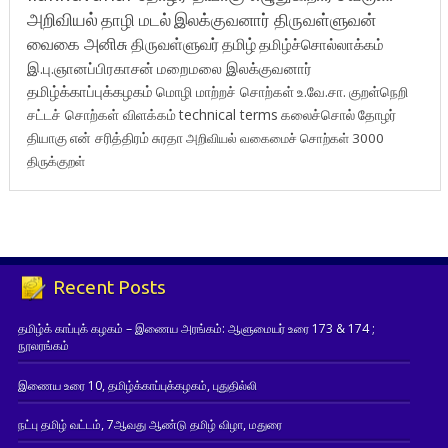
அறிவியல்
தாழி மடல்
இலக்குவனார் திருவள்ளுவன்
வைகை அனிசு
திருவள்ளுவர்
தமிழ்
தமிழ்ச்சொல்லாக்கம்
இ.பு.ஞானப்பிரகாசன்
மறைமலை இலக்குவனார்
தமிழ்க்காப்புக்கழகம்
மொழி மாற்றச் சொற்கள்
உ.வே.சா.
குறள்நெறி
சட்டச் சொற்கள் விளக்கம்
technical terms
கலைச்சொல்
தோழர்
தியாகு
என் சரித்திரம்
சுரதா
அறிவியல் வகைமைச் சொற்கள் 3000
திருக்குறள்
Recent Posts
தமிழ்க் காப்புக் கழகம் – இணைய அரங்கம்: ஆளுமையர் உரை 173 & 174 ;
நூலரங்கம்
இணைய உரை 10, தமிழ்க்காப்புக்கழகம், புதுதில்லி
நட்பு தமிழ் வட்டம், 7ஆவது ஆண்டு தமிழ் விழா, மதுரை