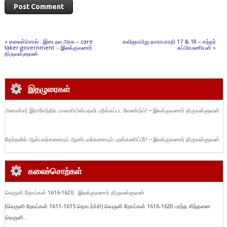
«
கலைச்சொல் : இடைநல அரசு – care
கவிஞாயிறு தாராபாரதி 17 & 18 – சந்தர்
taker government :- இலக்குவனார்
சுப்பிரமணியன்
»
திருவள்ளுவன்
இதழுரைகள்
அமைச்சர் இராசேந்திர பாலாசியின்பதவி பறிக்கப்பட வேண்டும்! – இலக்குவனார் திருவள்ளுவன்
தேர்தலில் ஆள்பவர்களையும் ஆண்டவர்களையும் புறக்கணிப்பீர்! – இலக்குவனார் திருவள்ளுவன்
கலைச்சொற்கள்
வெருளி நோய்கள் 1616-1620 : இலக்குவனார் திருவள்ளுவன்
(வெருளி நோய்கள் 1611-1615 தொடர்ச்சி) வெருளி நோய்கள் 1616-1620 பரந்த சிந்தனை
வெருளி...