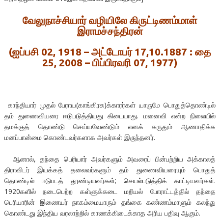
வேலுநாச்சியார் வழியிலே கிருட்டிணம்மாள்
இராமச்சந்திரன்
(
ஐப்பசி 02
, 1918 –
அட்டோபர்
17,10.
1887
: தை
25
, 2008 –
பிப்பிரவரி
07, 1977)
காந்தியார் முதல் பேராய(காங்கிரசு)க்காரர்கள் யாருமே பொதுத்தொண்டில்
தம் துணைவியரை ஈடுபடுத்தியது கிடையாது. மனைவி என்ற நிலையில்
தமக்குத் தொண்டு செய்யவேண்டும் எனக் கருதும் ஆணாதிக்க
மனப்பான்மை கொண்டவர்களாக அவர்கள் இருந்தனர்.
ஆனால், தந்தை பெரியார் அவர்களும் அவரைப் பின்பற்றிய அக்காலத்
திராவிடர் இயக்கத் தலைவர்களும் தம் துணைவியரையும் பொதுத்
தொண்டில் ஈடுபடத் தூண்டியவர்கள்; செயல்படுத்திக் காட்டியவர்கள்.
1920களில் நடைபெற்ற கள்ளுக்கடை மறியல் போராட்டத்தில் தந்தை
பெரியாரின் இணையர் நாகம்மையாரும் தங்கை கண்ணம்மாளும் கலந்து
கொண்டது இந்திய வரலாற்றில் காணக்கிடைக்காத அரிய பதிவு ஆகும்.