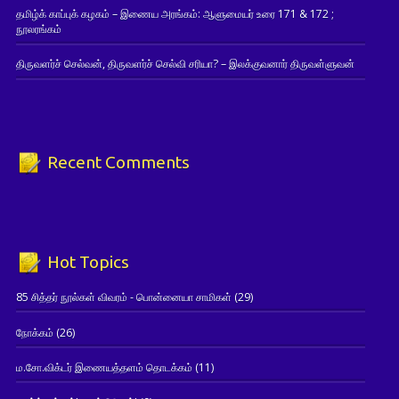
தமிழ்க் காப்புக் கழகம் – இணைய அரங்கம்: ஆளுமையர் உரை 171 & 172 ;
நூலரங்கம்
திருவளர்ச் செல்வன், திருவளர்ச் செல்வி சரியா? – இலக்குவனார் திருவள்ளுவன்
Recent Comments
Hot Topics
85 சித்தர் நூல்கள் விவரம் - பொன்னையா சாமிகள்
(29)
நோக்கம்
(26)
ம.சோ.விக்டர் இணையத்தளம் தொடக்கம்
(11)