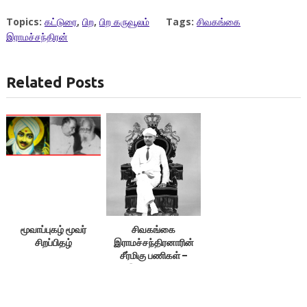
Topics:
கட்டுரை
,
பிற
,
பிற கருவூலம்
Tags:
சிவகங்கை
இராமச்சந்திரன்
Related Posts
மூவாப்புகழ் மூவர்
சிவகங்கை
சிறப்பிதழ்
இராமச்சந்திரனாரின்
சீர்மிகு பணிகள் –
இலக்குவனார்
திருவள்ளுவன்