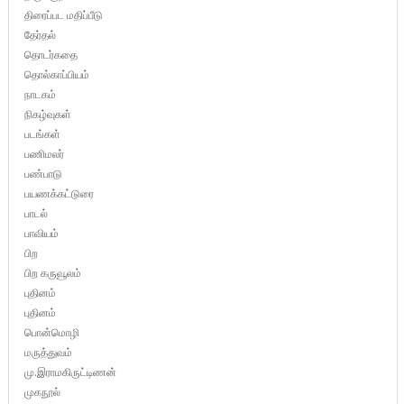
திரைப்பட மதிப்பீடு
தேர்தல்
தொடர்கதை
தொல்காப்பியம்
நாடகம்
நிகழ்வுகள்
படங்கள்
பணிமலர்
பண்பாடு
பயணக்கட்டுரை
பாடல்
பாவியம்
பிற
பிற கருவூலம்
புதினம்
புதினம்
பொன்மொழி
மருத்துவம்
மு.இராமகிருட்டிணன்
முகநூல்