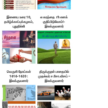
இணைய உரை 10,
ல கரத்தை rh எனக்
தமிழ்க்காப்புக்கழகம்,
குறிப்பிடுவோம்!-
புதுதில்லி
இலக்குவனார்
திருவள்ளுவன்
வெருளி நோய்கள்
திருக்குறள் பாதையில்
1616-1620 :
முதல்வர் ச.சோ.விசய் –
இலக்குவனார்
இலக்குவனார்
திருவள்ளுவன்
திருவள்ளுவன்