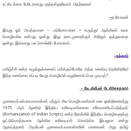
உட்கிடக்கை பேரிடரானது புறந்தள்ளுவோம் பிதற்றலை!
–
ந.சேகரன்
இஃது ஓர் அபத்தமான – படுமோசமான = கருத்து! ஆங்கிலம் உலக
மொழியல்ல என்பது ஒன்று. இது நடைமுறைக்குச் சிறிதும் ஒத்துவராத
ஒன்று. இவ்வாறு பல சொல்லிப் போகலாம்..
–
சுந்தரம்
மகிழ்ச்சி என்ற எழுத்துக்களைப் பார்க்கும்போதே அந்த உணர்வு தெரிகிறதே!
இந்த உணர்வை எப்படி வேறு மொழியில் எழுதினால் பெற முடியும்?
–
கே.திலீபன் (
k.dileepan)
முனைவர்.எல்.எசு.வாகன்கர் மற்றும் சில மொழியாளர்கள் என ஒன்றிணைந்து
1975 -ஆம் ஆண்டு ‘இந்திய வரிவடிவங்களை உரோமானியப்படுத்தல்’
(Romanization of Indian Scripts) என்ற நோக்கில் இந்திய மொழிகளுக்கு
ஒட்டுமொத்தமாக ஆங்கில வரிவடிவம் கொடுக்க இயலுமா என்று
ஆராய்ந்தனர். அடியேன் முனைவர்.வாகன்கரின் மாணவன். அது தமிழ்