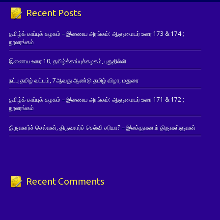
Recent Posts
தமிழ்க் காப்புக் கழகம் – இணைய அரங்கம்: ஆளுமையர் உரை 173 & 174 ;
நூலரங்கம்
இணைய உரை 10, தமிழ்க்காப்புக்கழகம், புதுதில்லி
நட்பு தமிழ் வட்டம், 7ஆவது ஆண்டு தமிழ் விழா, மதுரை
தமிழ்க் காப்புக் கழகம் – இணைய அரங்கம்: ஆளுமையர் உரை 171 & 172 ;
நூலரங்கம்
திருவளர்ச் செல்வன், திருவளர்ச் செல்வி சரியா? – இலக்குவனார் திருவள்ளுவன்
Recent Comments