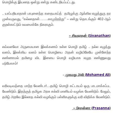
மொழிக்கு இயலாத ஒன்று என்று கண்டறியப்பட்டது.
.. யாப்பறியாதான் பாபுனைந்த கதையாய்த் தமிழுக்கு ஆங்கில எழுத்துரு தர
முன்வருவது, “கல்லாதான்………காமுற்றற்று” – என்று தொடங்கும் 402-ஆம்
குறள்காட்டும் உவமைக்கே நிகராகும்.
–
சிவநாதன்
(
Sivanathan
)
எவ்வளவோ அருமையான இலக்கணம் உள்ள மொழி தமிழ் .. நல்ல எழுத்து
வளம், இலக்கிய வளம் உள்ள மொழியை அதன் வழியிலேயே முன்னேற்ற
எண்ணாமல் தமிழை விட இளைய மொழி வழியாக எழுத எண்ணுவது
படுமோசம்!
–
முகமது அலி
(
Mohamed Ali
)
வரிவடிவத்தை மாற்ற வேண்டா!….தமிழ் மொழி கட்டாயம் ஒரு பாடமாக்கப்பட
வேண்டும். இதற்குத் தமிழக அரசு கல்வி மானியம் வழங்க வேண்டும். மேலும்,
தமிழ் அறவே இல்லாத கல்வி வழங்கும் பள்ளிகளுக்கு வரி விதிக்க வேண்டும்.
–
பிரசன்னா (
Prasanna
)