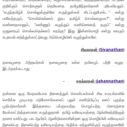
குறிக்கும் சொற்களுள் தெரிவதை தமிழறிந்தால்தான் புரியவியலும்.
“கருந்தமிழ்ச் சொல்லுக்குள்ளே கருத்துக்கள் கிடப்பதுபோல்…”- என்று
பாவேந்தரும், “சொல்லெல்லாம் தூய தமிழ்ச் சொல்லாகுமா?”- என்று
கண்ணதாசனும், “எண்ணும் எழுத்தும் கண்ணெனத் தகும்” என்று
மூதுரையும் சொல்வதெல்லாம் எதற்கு? இது இன்னமொழி என்று எவரும்
கூறாமல் எடுத்துக்காட்டுவது அம்மொழியின் எழுத்துக்களே.
சிவநாதன்
(
Sivanathan
)
தலைமுறை அற்றவர்கள் தலைமுறை உள்ள தமிழைப் பற்றி எழுத
இடம்தரக்கூடாது.
–
சகந்நாதன் (
jahannathan
)
தன்னை ஒரு மேதாவியாக நினைத்துக் கொள்பவா்கள் சில சமயங்களில்
செரிக்க முடியாத படுமோசங்களைப் புதுக் கண்டுபிடிப்பு எனப் புகுத்த
முற்படுவார்கள். இத்தகைய பக்குவமற்ற, பொறுப்பற்ற, அரைகுறை
வேக்காட்டுத்தனமான கருத்துதான் தமிழ் வரிவடிவத்தை ஆங்கிலத்திற்குத்
தாரை வார்ப்பது. பல ஆயிரம் ஆண்டுகளாகின்றன ஒரு மொழியின் வரிவடிவம்
நிலைபெற. நிலைபெற்ற வரிவடிவத்தை அழிக்க எத்தனிக்கும் எழுத்தாளரின்