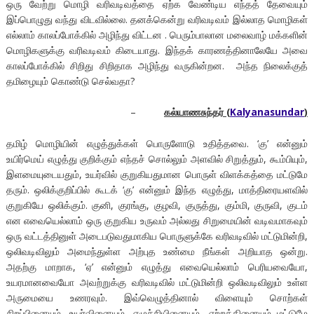
ஒரு வேற்று மொழி வரிவடிவத்தை ஏற்க வேண்டிய எந்தத் தேவையும்
இப்பொழுது வந்து விடவில்லை. தனக்கென்று வரிவடிவம் இல்லாத மொழிகள்
எல்லாம் காலப்போக்கில் அழிந்து விட்டன . பெரும்பாலான மலைவாழ் மக்களின்
மொழிகளுக்கு வரிவடிவம் கிடையாது. இந்தக் காரணத்தினாலேயே அவை
காலப்போக்கில் சிறிது சிறிதாக அழிந்து வருகின்றன. அந்த நிலைக்குத்
தமிழையும் கொண்டு செல்வதா?
–
கல்யாணசுந்தர்
(
Kalyanasundar
)
தமிழ் மொழியின் எழுத்துக்கள் பொருளோடு உதித்தவை. ‘கு’ என்னும்
உயிர்மெய் எழுத்து குறிக்கும் எந்தச் சொல்லும் அளவில் சிறுத்தும், கூம்பியும்,
இளமையுடையதும், உயர்வில் குறுகியதுமான பொருள் விளக்கத்தை மட்டுமே
தரும். ஒலிக்குறிப்பில் கூடக் ‘கு’ என்னும் இந்த எழுத்து, மாத்திரையளவில்
குறுகியே ஒலிக்கும். குனி, குரங்கு, குழவி, குருத்து, கும்மி, குருவி, குடம்
என எவையெல்லாம் ஒரு குறுகிய உருவம் அல்லது சிறுமையின் வடிவமாகவும்
ஒரு வட்டத்தினுள் அடைபடுவதுமாகிய பொருளுக்கே வரிவடிவில் மட்டுமின்றி,
ஒலிவடிவிலும் அமைந்துள்ள அற்புத உண்மை நீங்கள் அறியாத ஒன்று.
அதற்கு மாறாக, ‘ஏ’ என்னும் எழுத்து எவையெல்லாம் பெரியவையோ,
உயரமானவையோ அவற்றுக்கு வரிவடிவில் மட்டுமின்றி ஒலிவடிவிலும் உள்ள
அருமையை உணரவும். இவ்வெழுத்தினால் விளையும் சொற்கள்
சிறப்பினையும், உயர்வினையும், எழுச்சியினையும், ஏற்றத்தினையும் மட்டுமே