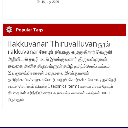
13 July 2025
Popular Tags
Ilakkuvanar Thiruvalluvan
நூல்
ilakkuvanar
தோழர் தியாகு எழுதுகிறார்
வெருளி
அறிவியல்
தாழி மடல்
இலக்குவனார் திருவள்ளுவன்
வைகை அனிசு
திருவள்ளுவர்
தமிழ்
தமிழ்ச்சொல்லாக்கம்
இ.பு.ஞானப்பிரகாசன்
மறைமலை இலக்குவனார்
தமிழ்க்காப்புக்கழகம்
மொழி மாற்றச் சொற்கள்
உ.வே.சா.
குறள்நெறி
சட்டச் சொற்கள் விளக்கம்
technical terms
கலைச்சொல்
தோழர்
தியாகு
என் சரித்திரம்
சுரதா
அறிவியல் வகைமைச் சொற்கள் 3000
திருக்குறள்