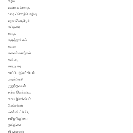
ஈழம்
உண்மைக்கதை
உரை / சொற்பொழிவு
உறுதிமொழிஞர்
கட்டுரை
கதை
கருத்தரங்கம்
கலை
கலைச்சொற்கள்
கவிதை
காணுரை
காப்பிய இலக்கியம்
குறள்நெறி
குறுந்தகவல்
சங்க இலக்கியம்
சமய இலக்கியம்
செய்திகள்
செவ்வி / பேட்டி
தமிழறிஞர்கள்
தமிழிசை
திருக்குறள்