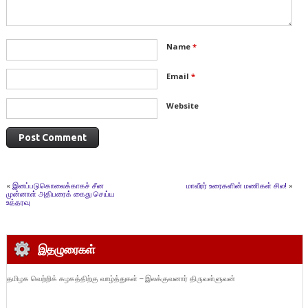
Name
*
Email
*
Website
«
இனப்படுகொலைக்காகச் சீன
மாவீரர் உரைகளின் மணிகள் சில!
»
முன்னாள் அதிபரைக் கைது செய்ய
உத்தரவு
இதழுரைகள்
தமிழக வெற்றிக் கழகத்திற்கு வாழ்த்துகள் – இலக்குவனார் திருவள்ளுவன்