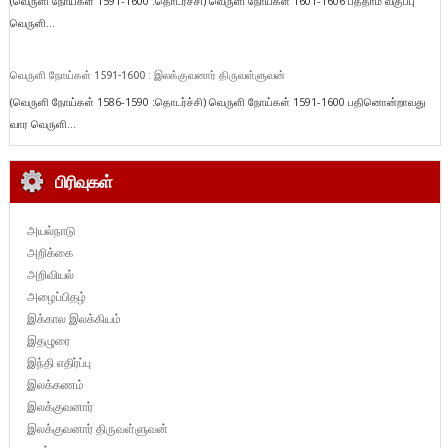
(வெருளி நோய்கள் 1591-1600 :தொடர்ச்சி) வெருளி நோய்கள் 1601-1606 பத்தாம் வகுப்பு
வெருளி...
வெருளி நோய்கள் 1591-1600 : இலக்குவனார் திருவள்ளுவன்
(வெருளி நோய்கள் 1586-1590 :தொடர்ச்சி) வெருளி நோய்கள் 1591-1600 பதினொன்றாவது
வார வெருளி...
பிரிவுகள்
அயல்நாடு
அறிக்கை
அறிவியல்
அழைப்பிதழ்
இக்கால இலக்கியம்
இதழுரை
இந்தி எதிர்ப்பு
இலக்கணம்
இலக்குவனார்
இலக்குவனார் திருவள்ளுவன்