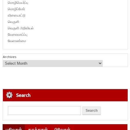
மொழிபெயர்ப்பு
மொழிப்போர்
விளையாட்டு
வெருளி
வெருளி அறிவியல்
வேலைவாய்ப்பு
வேளாண்மை
Archives
Search
பதிவுகள்
கருத்துகள்
பிரிவுகள்