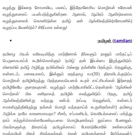
எழுத்து இல்லாத சோமாலிய, மலாய், இந்தோனேசிய மொழிகள் உரோமன்
எழுத்துகளைப் பயன்படுத்துகின்றன. ஆனால், ஆயிரம் ஆண்டுகளாக
எழுத்துகளைக் கொண்டுள்ள தமிழ் ஏன் ஆங்கிலத்தில்(உரோமனில்)
எழுதப்படவேண்டும்? சிரிப்பாக உள்ளது!
·
தமிழன்
(
tamilan
)
தமிழை அயல் வரிவடிவிற்கு மாற்றினால் நீங்களும் நானும் மார்தட்டிப்
பெருமையாய்க் கூறிக்கொள்ளும் ‘தமிழ்’ தன் இயல்பை இழந்துவிடும்.
விரைவில் தமிழ் அழிந்து தமிங்கிலம் அல்லது தங்கிலீசு பிறக்கும். தெலுங்கு,
கன்னடம், மலையாளம், இன்னும் ஏறத்தாழ ௩௦(30) திராவிடக்குடும்ப
மொழிகள் தமிழிலிருந்து பிறந்தவையெனக் கூறச் சாட்சியங்கள் இற்றைத்
தமிழிலேயே குறைவுதான். எழுத்தும் மாற்றியாகிவிட்டதென்றால் ‘ஆங்கிலச்
சொற்கள்’ மிக எளிதாகத் தமிழில் கலந்துவிடும். பிறகு, தமிழ்
ஆங்கிலத்தினின்று வந்தது என்பர். (எப்படி தெலுங்கர், கன்னடர்
சமசுகிருத்திலிருந்து தங்கள் மொழி வந்ததாய்க் கூறுகிறார்கள்!) தமிழை
அழிக்க நாமே காரணமாவதா? சீனர், சப்பானியர், கொரியர்களைப் பார்த்து
நாம் கற்றுக்கொள்ளவேண்டியவை மொழியுணர்வும் தூய்மை பேணலும்.
அவர்களுக்கு நிகராய்த் தமிழுக்காகப் போராடுவோரில் உண்மையில்
ஈழத்தமிழர் மிகச் சிறந்தவர்கள். (நான் தமிழகத்தைச் சேர்ந்தவன்).