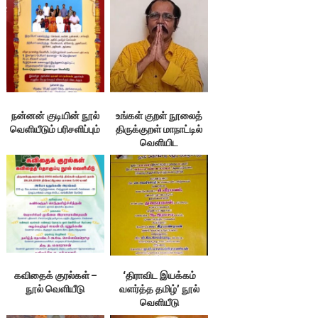
நன்னன் குடியின் நூல்
உங்கள் குறள் நூலைத்
வெளியீடும் பரிசளிப்பும்
திருக்குறள் மாநாட்டில்
வெளியிட
விரும்புகிறீர்களா?
கவிதைக் குரல்கள் –
‘திராவிட இயக்கம்
நூல் வெளியீடு
வளர்த்த தமிழ்’ நூல்
வெளியீடு