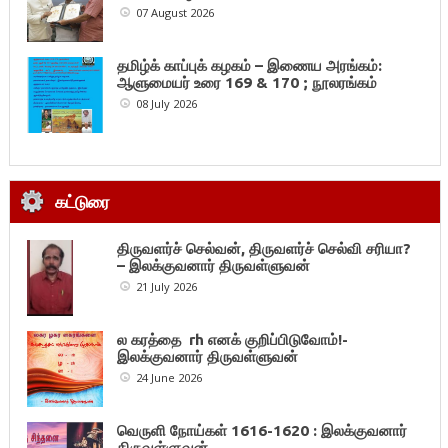
07 August 2026
தமிழ்க் காப்புக் கழகம் – இணைய அரங்கம்:
ஆளுமையர் உரை 169 & 170 ; நூலரங்கம்
08 July 2026
கட்டுரை
திருவளர்ச் செல்வன், திருவளர்ச் செல்வி சரியா?
– இலக்குவனார் திருவள்ளுவன்
21 July 2026
ல கரத்தை rh எனக் குறிப்பிடுவோம்!-
இலக்குவனார் திருவள்ளுவன்
24 June 2026
வெருளி நோய்கள் 1616-1620 : இலக்குவனார்
திருவள்ளுவன்