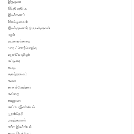
இதழுரை
இந்தி எதிர்ப்பு
இலக்கணம்
இலக்குவனார்
இலக்குவனார் திருவள்ளுவன்
ஈழம்
உண்மைக்கதை
உரை / சொற்பொழிவு
உறுதிமொழிஞர்
கட்டுரை
கதை
கருத்தரங்கம்
கலை
கலைச்சொற்கள்
கவிதை
காணுரை
காப்பிய இலக்கியம்
குறள்நெறி
குறுந்தகவல்
சங்க இலக்கியம்
சமய இலக்கியம்