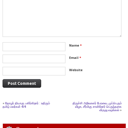
Name
*
Email
*
Website
«
தோழர் தியாகு பகிர்கிறார் : உதிரும்
திருச்சி அறிவாளர் பேரவை, முப்பெரும்
தமிழ் மலர்கள் 4/4
விழா, சீர்மிகு சான்றோர் பெருந்தகை
விருது வழங்கல்
»