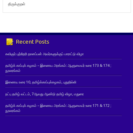
திருக்குறள்
Recent Posts
கவிஞர் புத்தேரி தானப்பன் அவர்களுக்குப் பாராட்டு விழா
தமிழ்க் காப்புக் கழகம் – இணைய அரங்கம்: ஆளுமையர் உரை 173 & 174 ;
நூலரங்கம்
இணைய உரை 10, தமிழ்க்காப்புக்கழகம், புதுதில்லி
நட்பு தமிழ் வட்டம், 7ஆவது ஆண்டு தமிழ் விழா, மதுரை
தமிழ்க் காப்புக் கழகம் – இணைய அரங்கம்: ஆளுமையர் உரை 171 & 172 ;
நூலரங்கம்