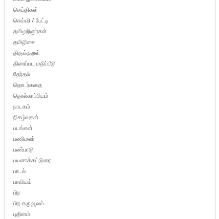
செய்திகள்
செவ்வி / பேட்டி
தமிழறிஞர்கள்
தமிழிசை
திருக்குறள்
திரைப்பட மதிப்பீடு
தேர்தல்
தொடர்கதை
தொல்காப்பியம்
நாடகம்
நிகழ்வுகள்
படங்கள்
பணிமலர்
பண்பாடு
பயணக்கட்டுரை
பாடல்
பாவியம்
பிற
பிற கருவூலம்
புதினம்