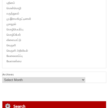
புதினம்
பொன்மொழி
மருத்துவம்
மு.இராமகிருட்டிணன்
முகநூல்
மொழிபெயர்ப்பு
மொழிப்போர்
விளையாட்டு
வெருளி
வெருளி அறிவியல்
வேலைவாய்ப்பு
வேளாண்மை
Archives
Search