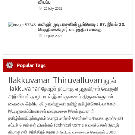
வியப்பு
20 July 2025
கவிஞர் முடியரசனின் பூங்கொடி : 97. இயல் 20.
பெருநிலக்கிழார் வாழ்த்திய காதை
13 July 2025
Popular Tags
Ilakkuvanar Thiruvalluvan
நூல்
ilakkuvanar
தோழர் தியாகு எழுதுகிறார்
வெருளி
அறிவியல்
தாழி மடல்
இலக்குவனார் திருவள்ளுவன்
வைகை அனிசு
திருவள்ளுவர்
தமிழ்
தமிழ்ச்சொல்லாக்கம்
இ.பு.ஞானப்பிரகாசன்
மறைமலை இலக்குவனார்
தமிழ்க்காப்புக்கழகம்
மொழி மாற்றச் சொற்கள்
உ.வே.சா.
குறள்நெறி
சட்டச் சொற்கள் விளக்கம்
technical terms
கலைச்சொல்
தோழர்
தியாகு
என் சரித்திரம்
சுரதா
அறிவியல் வகைமைச் சொற்கள் 3000