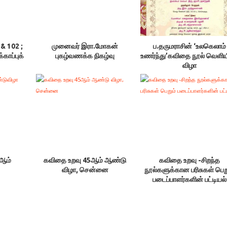
& 102 ;
முனைவர் இரா.மோகன்
ப.தருமராசின் ‘உலகெலாம்
்காப்புக்
புகழ்வணக்க நிகழ்வு
உணர்ந்து’கவிதை நூல் வெளியீ
விழா
 ஆம்
கவிதை உறவு 45ஆம் ஆண்டு
கவிதை உறவு -சிறந்த
விழா, சென்னை
நூல்களுக்கான பரிசுகள் பெற
படைப்பாளர்களின் பட்டியல்