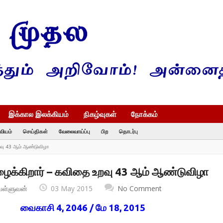
இக்கால இலக்கியம்
நிகழ்வுகள்
நோக்கம்
வியம்
செய்திகள்
வேலைவாய்ப்பு
பிற
தொடர்பு
உறவு 43 ஆம் ஆண்டுவிழா
அழைக்கிறார் – கவிதை உறவு 43 ஆம் ஆண்டுவிழா
வள்ளுவன்
03 May 2015
No Comment
வைகாசி 4, 2046 / மே 18, 2015