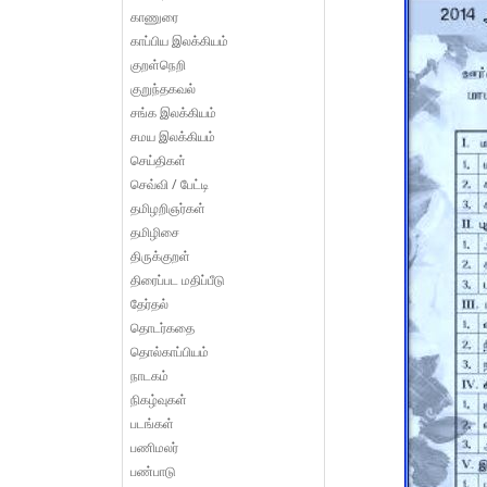
காணுரை
காப்பிய இலக்கியம்
குறள்நெறி
குறுந்தகவல்
சங்க இலக்கியம்
சமய இலக்கியம்
செய்திகள்
செவ்வி / பேட்டி
தமிழறிஞர்கள்
தமிழிசை
திருக்குறள்
திரைப்பட மதிப்பீடு
தேர்தல்
தொடர்கதை
தொல்காப்பியம்
நாடகம்
நிகழ்வுகள்
படங்கள்
பணிமலர்
பண்பாடு