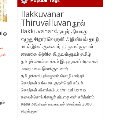
Popular Tags
Ilakkuvanar
Thiruvalluvan
நூல்
ilakkuvanar
தோழர் தியாகு
ட்டு
எழுதுகிறார்
வெருளி அறிவியல்
தாழி
மடல்
இலக்குவனார் திருவள்ளுவன்
வைகை அனிசு
திருவள்ளுவர்
தமிழ்
தமிழ்ச்சொல்லாக்கம்
இ.பு.ஞானப்பிரகாசன்
மறைமலை இலக்குவனார்
தமிழ்க்காப்புக்கழகம்
மொழி மாற்றச்
சொற்கள்
உ.வே.சா.
குறள்நெறி
சட்டச்
சொற்கள் விளக்கம்
technical terms
கலைச்சொல்
தோழர் தியாகு
என் சரித்திரம்
ும்
சுரதா
அறிவியல் வகைமைச் சொற்கள் 3000
திருக்குறள்