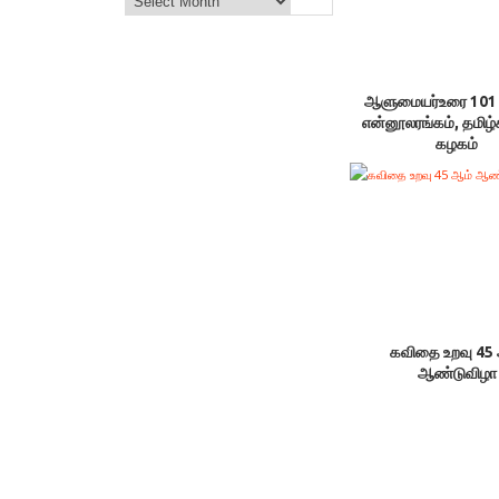
ஆளுமையர்உரை 101 
என்னூலரங்கம், தமிழ்க
கழகம்
கவிதை உறவு 45
ஆண்டுவிழா