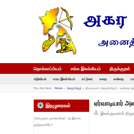
தொல்காப்பியம்
சங்க இலக்கியம்
திருக்குறள்
அறிவியல்
சமய இலக்கியம்
கட்டுரை
கதை
கவிதை
பா
You Are Here :
Home
»
அழைப்பிதழ்
»
ஏர்வாடியார் அழைக்கிறார் – கவிதை 
ஏர்வாடியார் 
இதழுரைகள்
இலக்குவனார் திரு
அகரமுதல முறைமன்றம்: ஆ.இராசா
குற்றவாளியே!