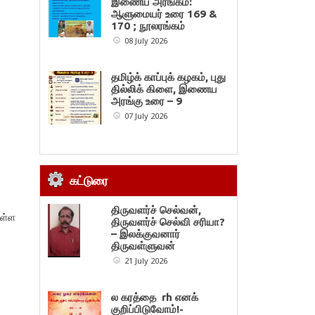
இணைய அரங்கம்:
ஆளுமையர் உரை 169 &
170 ; நூலரங்கம்
08 July 2026
தமிழ்க் காப்புக் கழகம், புது
தில்லிக் கிளை, இணைய
அரங்கு உரை – 9
07 July 2026
கட்டுரை
திருவளர்ச் செல்வன்,
ுள்ள
திருவளர்ச் செல்வி சரியா?
– இலக்குவனார்
திருவள்ளுவன்
21 July 2026
ல கரத்தை rh எனக்
குறிப்பிடுவோம்!-