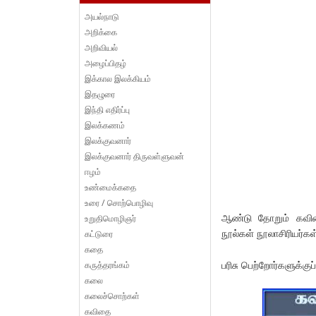
அயல்நாடு
அறிக்கை
அறிவியல்
அழைப்பிதழ்
இக்கால இலக்கியம்
இதழுரை
இந்தி எதிர்ப்பு
இலக்கணம்
இலக்குவனார்
இலக்குவனார் திருவள்ளுவன்
ஈழம்
உண்மைக்கதை
உரை / சொற்பொழிவு
ஆண்டு தோறும் கவிதை 
உறுதிமொழிஞர்
நூல்கள் நூலாசிரியர்கள்
கட்டுரை
கதை
பரிசு பெற்றோர்களுக்குப
கருத்தரங்கம்
கலை
கலைச்சொற்கள்
கவிதை