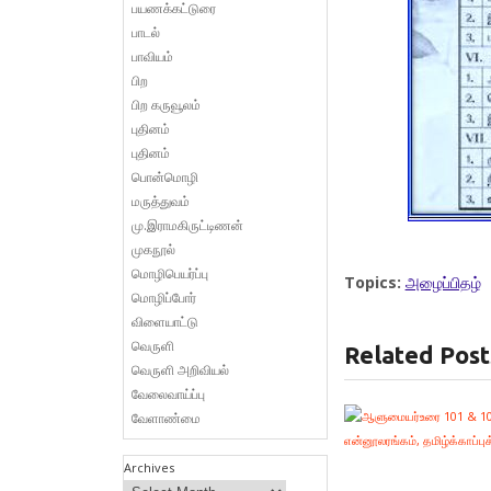
பயணக்கட்டுரை
பாடல்
பாவியம்
பிற
பிற கருவூலம்
புதினம்
புதினம்
பொன்மொழி
மருத்துவம்
மு.இராமகிருட்டிணன்
முகநூல்
மொழிபெயர்ப்பு
Topics:
அழைப்பிதழ்
மொழிப்போர்
விளையாட்டு
வெருளி
Related Post
வெருளி அறிவியல்
வேலைவாய்ப்பு
வேளாண்மை
Archives