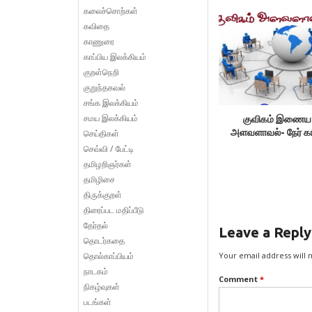
கலைச்சொற்கள்
கவிதை
காணுரை
காப்பிய இலக்கியம்
குறள்நெறி
குறுந்தகவல்
சங்க இலக்கியம்
சமய இலக்கியம்
குவிகம் இணைய
அளவளாவல்- நேர் க
செய்திகள்
செவ்வி / பேட்டி
தமிழறிஞர்கள்
தமிழிசை
திருக்குறள்
திரைப்பட மதிப்பீடு
தேர்தல்
Leave a Reply
தொடர்கதை
தொல்காப்பியம்
Your email address will 
நாடகம்
Comment
*
நிகழ்வுகள்
படங்கள்