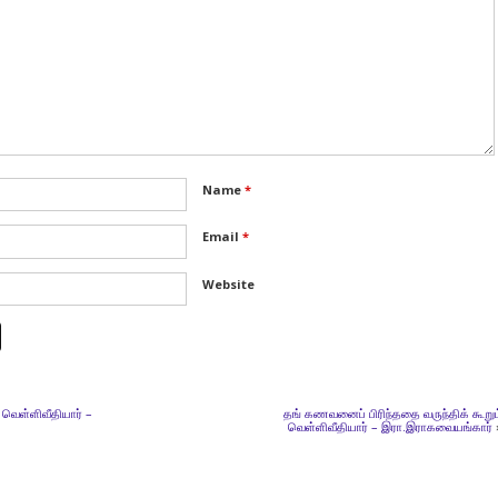
Name
*
Email
*
Website
த வெள்ளிவீதியார் –
தங் கணவனைப் பிரிந்ததை வருந்திக் கூறும
வெள்ளிவீதியார் – இரா.இராகவையங்கார்