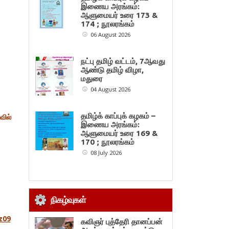
இணைய அரங்கம்:
ஆளுமையர் உரை 173 &
174 ; நூலரங்கம்
06 August 2026
நட்பு தமிழ் வட்டம், 7ஆவது
ஆண்டு தமிழ் விழா,
மதுரை
04 August 2026
தமிழ்க் காப்புக் கழகம் –
வில்
இணைய அரங்கம்:
ஆளுமையர் உரை 169 &
170 ; நூலரங்கம்
08 July 2026
நிகழ்வுகள்
z09
கவிஞர் புத்தேரி தானப்பன்