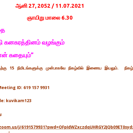
ஆனி 27, 2052 / 11.07.2021
ஞாயிறு மாலை 6.30
தை
்தி கனகரத்தினம் வழங்கும்
என் கதையும்”
தற்கு 15 நிமிடங்களுக்கு முன்பாகவே நிகழ்வில் இணைய இயலும். நிகழ்
eeting ID: 619 157 9931
code: kuvikam123
ு
.zoom.us/j/6191579931?pwd=OFpIdWZxczdqUHRGY2JQb09ET0syd