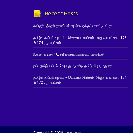
Recent Posts
கவிஞர் புத்தேரி தானப்பன் அவர்களுக்குப் பாராட்டு விழா
தமிழ்க் காப்புக் கழகம் – இணைய அரங்கம்: ஆளுமையர் உரை 173
& 174 ; நூலரங்கம்
இணைய உரை 10, தமிழ்க்காப்புக்கழகம், புதுதில்லி
நட்பு தமிழ் வட்டம், 7ஆவது ஆண்டு தமிழ் விழா, மதுரை
தமிழ்க் காப்புக் கழகம் – இணைய அரங்கம்: ஆளுமையர் உரை 171
& 172 ; நூலரங்கம்
Copyright © 2026. அகர முதல