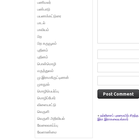
பணிமலர்
பண்பாடு
பயணக்கட்டுரை
பாடல்
பாவியம்
பிற
பிற கருவூலம்
புதினம்
புதினம்
பொன்மொழி
மருத்துவம்
மு.இராமகிருட்டிணன்
முகநூல்
மொழிபெயர்ப்பு
மொழிப்போர்
விளையாட்டு
வெருளி
«
நல்லிசைப் புலமையிற் சிறந்
வெருளி அறிவியல்
இரா.இராகவையங்கார்
வேலைவாய்ப்பு
வேளாண்மை