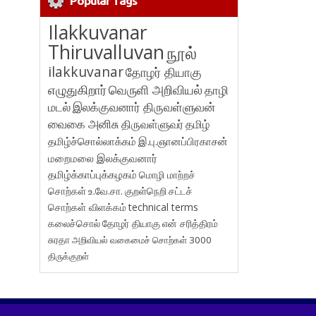
Popular Tags
Ilakkuvanar
Thiruvalluvan
நூல்
ilakkuvanar
தோழர் தியாகு
எழுதுகிறார்
வெருளி அறிவியல்
தாழி
மடல்
இலக்குவனார் திருவள்ளுவன்
வைகை அனிசு
திருவள்ளுவர்
தமிழ்
தமிழ்ச்சொல்லாக்கம்
இ.பு.ஞானப்பிரகாசன்
மறைமலை இலக்குவனார்
தமிழ்க்காப்புக்கழகம்
மொழி மாற்றச்
சொற்கள்
உ.வே.சா.
குறள்நெறி
சட்டச்
சொற்கள் விளக்கம்
technical terms
கலைச்சொல்
தோழர் தியாகு
என் சரித்திரம்
சுரதா
அறிவியல் வகைமைச் சொற்கள் 3000
திருக்குறள்