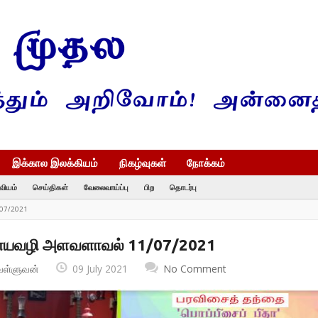
இக்கால இலக்கியம்
நிகழ்வுகள்
நோக்கம்
வியம்
செய்திகள்
வேலைவாய்ப்பு
பிற
தொடர்பு
07/2021
ையவழி அளவளாவல் 11/07/2021
வள்ளுவன்
09 July 2021
No Comment