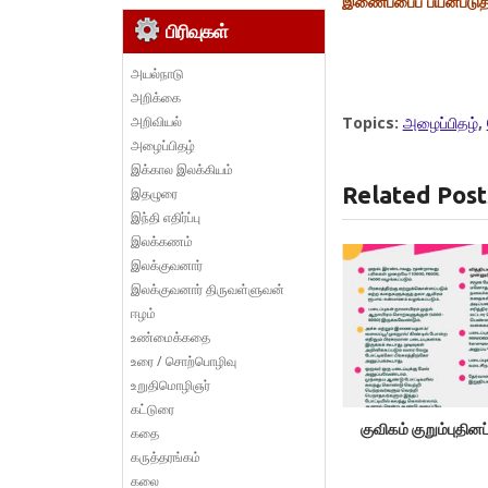
இணைப்பைப் பயன்படுத்
பிரிவுகள்
அயல்நாடு
அறிக்கை
அறிவியல்
Topics:
அழைப்பிதழ்
,
அழைப்பிதழ்
இக்கால இலக்கியம்
Related Post
இதழுரை
இந்தி எதிர்ப்பு
இலக்கணம்
இலக்குவனார்
இலக்குவனார் திருவள்ளுவன்
ஈழம்
உண்மைக்கதை
உரை / சொற்பொழிவு
உறுதிமொழிஞர்
கட்டுரை
குவிகம் குறும்புதினப
கதை
கருத்தரங்கம்
கலை