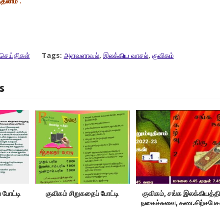
தலாம் .
செய்திகள்
Tags:
அளவளாவல்
,
இலக்கிய வாசல்
,
குவிகம்
s
் போட்டி
குவிகம் சிறுகதைப் போட்டி
குவிகம், சங்க இலக்கியத்தி
நகைச்சுவை, கண.சிற்சபேச