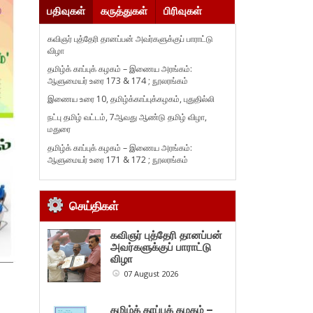
பதிவுகள்
கருத்துகள்
பிரிவுகள்
கவிஞர் புத்தேரி தானப்பன் அவர்களுக்குப் பாராட்டு
விழா
தமிழ்க் காப்புக் கழகம் – இணைய அரங்கம்:
ஆளுமையர் உரை 173 & 174 ; நூலரங்கம்
இணைய உரை 10, தமிழ்க்காப்புக்கழகம், புதுதில்லி
நட்பு தமிழ் வட்டம், 7ஆவது ஆண்டு தமிழ் விழா,
மதுரை
தமிழ்க் காப்புக் கழகம் – இணைய அரங்கம்:
ஆளுமையர் உரை 171 & 172 ; நூலரங்கம்
செய்திகள்
கவிஞர் புத்தேரி தானப்பன்
அவர்களுக்குப் பாராட்டு
விழா
07 August 2026
தமிழ்க் காப்புக் கழகம் –