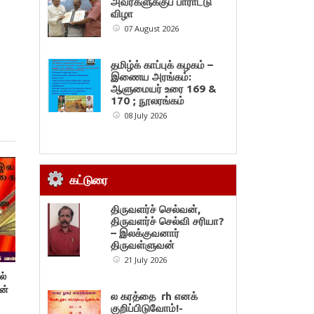
அவர்களுக்குப் பாராட்டு
விழா
07 August 2026
தமிழ்க் காப்புக் கழகம் –
இணைய அரங்கம்:
ஆளுமையர் உரை 169 &
170 ; நூலரங்கம்
08 July 2026
கட்டுரை
திருவளர்ச் செல்வன்,
திருவளர்ச் செல்வி சரியா?
– இலக்குவனார்
திருவள்ளுவன்
21 July 2026
ல்
ன்
ல கரத்தை rh எனக்
குறிப்பிடுவோம்!-