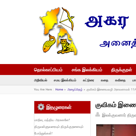
தொல்காப்பியம்
சங்க இலக்கியம்
திருக்குறள்
அறிவியல்
சமய இலக்கியம்
கட்டுரை
கதை
கவிதை
பா
You Are Here :
Home
»
அழைப்பிதழ்
»
குவிகம் இணையவழி அளவளாவல் 11/
குவிகம் இண
இதழுரைகள்
இலக்குவனார் திரு
மாநில, மத்திய அரசுகளே!
திருவள்ளுவரையும் திருக்குறளையும்
போற்றுங்கள்!