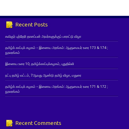
Recent Posts
கவிஞர் புத்தேரி தானப்பன் அவர்களுக்குப் பாராட்டு விழா
தமிழ்க் காப்புக் கழகம் – இணைய அரங்கம்: ஆளுமையர் உரை 173 & 174 ;
நூலரங்கம்
இணைய உரை 10, தமிழ்க்காப்புக்கழகம், புதுதில்லி
நட்பு தமிழ் வட்டம், 7ஆவது ஆண்டு தமிழ் விழா, மதுரை
தமிழ்க் காப்புக் கழகம் – இணைய அரங்கம்: ஆளுமையர் உரை 171 & 172 ;
நூலரங்கம்
Recent Comments