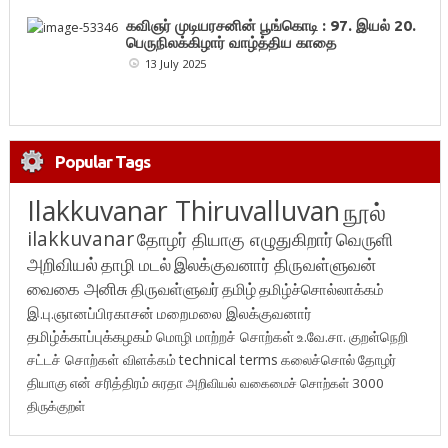
கவிஞர் முடியரசனின் பூங்கொடி : 97. இயல் 20.
பெருநிலக்கிழார் வாழ்த்திய காதை
13 July 2025
Popular Tags
Ilakkuvanar Thiruvalluvan
நூல்
ilakkuvanar
தோழர் தியாகு எழுதுகிறார்
வெருளி
அறிவியல்
தாழி மடல்
இலக்குவனார் திருவள்ளுவன்
வைகை அனிசு
திருவள்ளுவர்
தமிழ்
தமிழ்ச்சொல்லாக்கம்
இ.பு.ஞானப்பிரகாசன்
மறைமலை இலக்குவனார்
தமிழ்க்காப்புக்கழகம்
மொழி மாற்றச் சொற்கள்
உ.வே.சா.
குறள்நெறி
சட்டச் சொற்கள் விளக்கம்
technical terms
கலைச்சொல்
தோழர்
தியாகு
என் சரித்திரம்
சுரதா
அறிவியல் வகைமைச் சொற்கள் 3000
திருக்குறள்