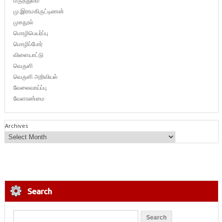
மருத்துவம்
மு.இராமகிருட்டிணன்
முகநூல்
மொழிபெயர்ப்பு
மொழிப்போர்
விளையாட்டு
வெருளி
வெருளி அறிவியல்
வேலைவாய்ப்பு
வேளாண்மை
Archives
Search