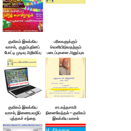
குவிகம் இலக்கிய
பரிசுகளுக்கும்
வாசல், குறும்புதினப்
வெளியிடுவதற்கும்
போட்டி முடிவு அறிவிப்பு
படைப்புகளை அனுப்புக
– குவிகம்
குவிகம் இலக்கிய
சா.கந்தசாமி
வாசல், இணையவழிப்
நினைவேந்தல் – குவிகம்
புத்தகச் சந்தை
இலக்கிய வாசல்