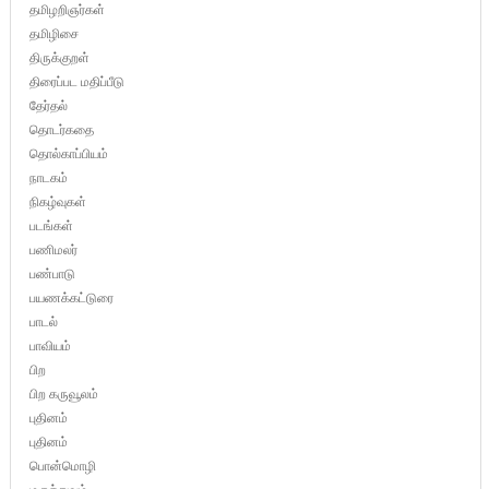
தமிழறிஞர்கள்
தமிழிசை
திருக்குறள்
திரைப்பட மதிப்பீடு
தேர்தல்
தொடர்கதை
தொல்காப்பியம்
நாடகம்
நிகழ்வுகள்
படங்கள்
பணிமலர்
பண்பாடு
பயணக்கட்டுரை
பாடல்
பாவியம்
பிற
பிற கருவூலம்
புதினம்
புதினம்
பொன்மொழி