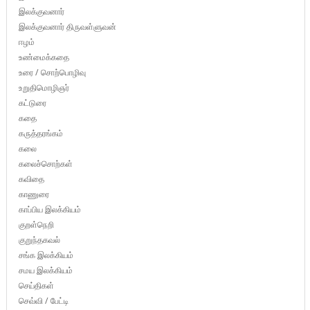
இலக்குவனார்
இலக்குவனார் திருவள்ளுவன்
ஈழம்
உண்மைக்கதை
உரை / சொற்பொழிவு
உறுதிமொழிஞர்
கட்டுரை
கதை
கருத்தரங்கம்
கலை
கலைச்சொற்கள்
கவிதை
காணுரை
காப்பிய இலக்கியம்
குறள்நெறி
குறுந்தகவல்
சங்க இலக்கியம்
சமய இலக்கியம்
செய்திகள்
செவ்வி / பேட்டி