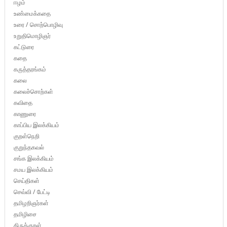
ஈழம்
உண்மைக்கதை
உரை / சொற்பொழிவு
உறுதிமொழிஞர்
கட்டுரை
கதை
கருத்தரங்கம்
கலை
கலைச்சொற்கள்
கவிதை
காணுரை
காப்பிய இலக்கியம்
குறள்நெறி
குறுந்தகவல்
சங்க இலக்கியம்
சமய இலக்கியம்
செய்திகள்
செவ்வி / பேட்டி
தமிழறிஞர்கள்
தமிழிசை
திருக்குறள்