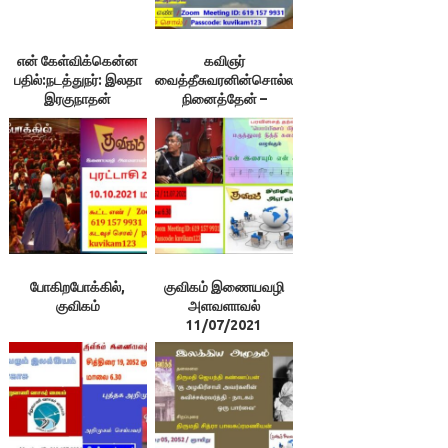
என் கேள்விக்கென்ன
கவிஞர்
பதில்:நடத்துநர்: இலதா
வைத்தீசுவரனின்சொல்ல
இரகுநாதன்
நினைத்தேன் –
அளவளாவல்
போகிறபோக்கில்,
குவிகம் இணையவழி
குவிகம்
அளவளாவல்
11/07/2021