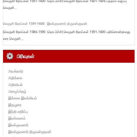
(வெருளி நோய்கள் 1591-1600 :தொடர்ச்சி) வெருளி நோய்கள் 1601-1606 பத்தாம் வகுப்பு
வெருளி...
வெருளி நோய்கள் 1591-1600 : இலக்குவனார் திருவள்ளுவன்
(வெருளி நோய்கள் 1586-1590 :தொடர்ச்சி) வெருளி நோய்கள் 1591-1600 பதினொன்றாவது
வார வெருளி...
பிரிவுகள்
அயல்நாடு
அறிக்கை
அறிவியல்
அழைப்பிதழ்
இக்கால இலக்கியம்
இதழுரை
இந்தி எதிர்ப்பு
இலக்கணம்
இலக்குவனார்
இலக்குவனார் திருவள்ளுவன்