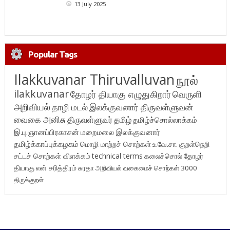
13 July 2025
Popular Tags
Ilakkuvanar Thiruvalluvan
நூல்
ilakkuvanar
தோழர் தியாகு எழுதுகிறார்
வெருளி
அறிவியல்
தாழி மடல்
இலக்குவனார் திருவள்ளுவன்
வைகை அனிசு
திருவள்ளுவர்
தமிழ்
தமிழ்ச்சொல்லாக்கம்
இ.பு.ஞானப்பிரகாசன்
மறைமலை இலக்குவனார்
தமிழ்க்காப்புக்கழகம்
மொழி மாற்றச் சொற்கள்
உ.வே.சா.
குறள்நெறி
சட்டச் சொற்கள் விளக்கம்
technical terms
கலைச்சொல்
தோழர்
தியாகு
என் சரித்திரம்
சுரதா
அறிவியல் வகைமைச் சொற்கள் 3000
திருக்குறள்