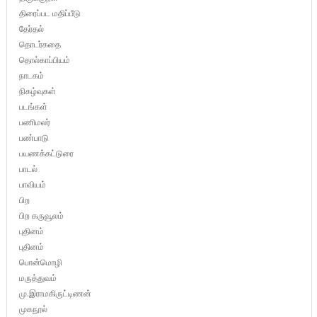
திரைப்பட மதிப்பீடு
தேர்தல்
தொடர்கதை
தொல்காப்பியம்
நாடகம்
நிகழ்வுகள்
படங்கள்
பணிமலர்
பண்பாடு
பயணக்கட்டுரை
பாடல்
பாவியம்
பிற
பிற கருவூலம்
புதினம்
புதினம்
பொன்மொழி
மருத்துவம்
மு.இராமகிருட்டிணன்
முகநூல்