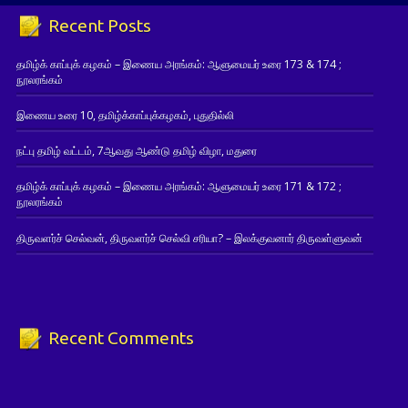
Recent Posts
தமிழ்க் காப்புக் கழகம் – இணைய அரங்கம்: ஆளுமையர் உரை 173 & 174 ;
நூலரங்கம்
இணைய உரை 10, தமிழ்க்காப்புக்கழகம், புதுதில்லி
நட்பு தமிழ் வட்டம், 7ஆவது ஆண்டு தமிழ் விழா, மதுரை
தமிழ்க் காப்புக் கழகம் – இணைய அரங்கம்: ஆளுமையர் உரை 171 & 172 ;
நூலரங்கம்
திருவளர்ச் செல்வன், திருவளர்ச் செல்வி சரியா? – இலக்குவனார் திருவள்ளுவன்
Recent Comments