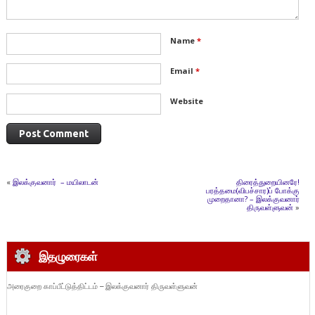
Name
*
Email
*
Website
«
இலக்குவனார் – மயிலாடன்
திரைத்துறையினரே!
பரத்தமை(விபச்சார)ப் போக்கு
முறைதானா? – இலக்குவனார்
திருவள்ளுவன்
»
இதழுரைகள்
அரைகுறை காப்பீட்டுத்திட்டம் – இலக்குவனார் திருவள்ளுவன்